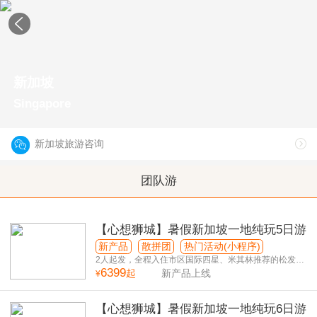
新加坡
Singapore
新加坡旅游咨询
团队游
【心想狮城】暑假新加坡一地纯玩5日游
新产品
散拼团
热门活动(小程序)
2人起发，全程入住市区国际四星、米其林推荐的松发肉
6399
骨茶
起
新产品上线
¥
【心想狮城】暑假新加坡一地纯玩6日游