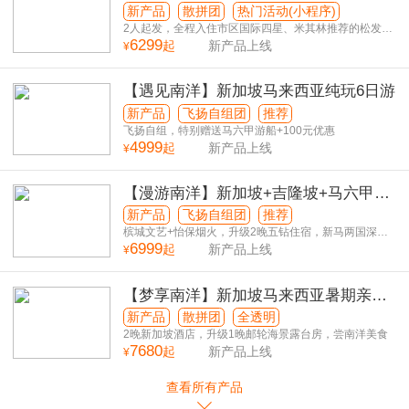
新产品
散拼团
热门活动(小程序)
2人起发，全程入住市区国际四星、米其林推荐的松发肉
6299
骨茶
起
新产品上线
¥
【遇见南洋】新加坡马来西亚纯玩6日游
新产品
飞扬自组团
推荐
飞扬自组，特别赠送马六甲游船+100元优惠
4999
起
新产品上线
¥
【漫游南洋】新加坡+吉隆坡+马六甲
+怡保+槟城5城深度体验纯玩8日游
新产品
飞扬自组团
推荐
槟城文艺+怡保烟火，升级2晚五钻住宿，新马两国深度
6999
纯玩
起
新产品上线
¥
【梦享南洋】新加坡马来西亚暑期亲子
纯玩6日游
新产品
散拼团
全透明
2晚新加坡酒店，升级1晚邮轮海景露台房，尝南洋美食
7680
起
新产品上线
¥
查看所有产品