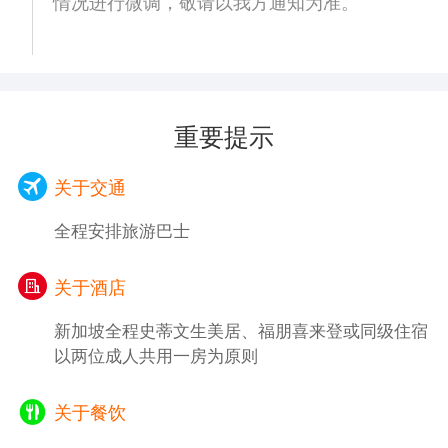
情况进行微调，敬请以我方通知为准。
，是新加坡河畔独具一格的彩色建筑。警察局
新币（约 85 亿人民币）打造。水声、花香、
楼高六层 ，总共有 927 个彩色窗户 ，采取新
鸟语汇聚到一起，就像一个大型室内热带雨
古典主义风格设计而成。傍晚的阳光洒在警察
林，星耀樟宜里面有超过 280 家零售店和餐
局五彩缤纷的窗格上 ，无论哪个角度都能令
饮店，可以在机场游玩、购物感受世界排名前
您拍出光影绝伦的留念影片。 自警察局漫步
十的国际机场带来的魅力；
重要提示
前行 ，就是克拉码头与新加坡河。新加坡河
后搭乘国际航班返回宁波，散团结束愉快而又
两岸的街道 ，都坐落着各式风格的餐厅、酒
难忘的新加坡之旅。
关于交通
吧 ，沿河漫步 ，亦可随处见到驻唱歌手与街
头画家，绝对是新加坡最令人无法拒绝的夜间
参考航班：MU6078 17:30-22:45
全程安排旅游巴士
狂欢场所之一。
18:30 【准时发车返还酒店/ 原地解散自由行
关于酒店
动】 – 如若您还意犹未尽 ，不想随大巴车返
还酒店 ，您亦可以选择自由活动 ，在新加坡
新加坡全程史蒂文生美居、福朋喜来登或同级住宿
的迷人夜色中持续狂欢。在克拉码头 ，您既
以两位成人共用一房为原则
可以自由搭乘游船浏览新加坡河的夜景 ，也
可以在克拉码头沿岸的众多美食、美酒中任选
关于餐饮
其一。不论是充满异国情调的爱尔兰酒吧 ，
还是以迷幻音乐、前卫音乐等不同曲风为主题