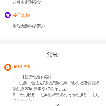
行程中所列餐食
的音乐酒吧 ，聚集各式酒吧、夜店的克拉码
头都可以满足任何派对爱好者的需求。
关于购物
Tips： 克拉码头推荐餐厅： Hanjip Korean
全程无购物店安排
Grill House （韩式烤肉） 、 Tomo Tokyo
（日式居酒屋） 、 Brewerkz Riverside
Point（酒吧） 、Jumbo Seafood（珍宝海
鲜） 。
须知
费用说明
一、【团费包含内容】
1、机票：包往返程经济舱机票（含机场建设费燃
油税含20kg行李额+7公斤手提）。
2、送机服务：飞扬导游宁波机场送机服务，周到
亲切更可靠