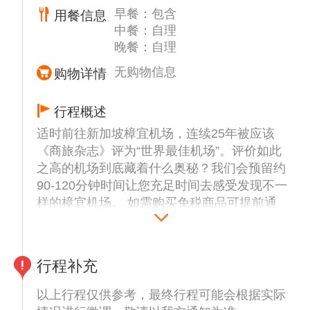
错过。 哈芝巷街道虽短 ，却能看得到华人传
早餐：包含
用餐信息
统的骑楼建筑、法国风情的百叶窗和马来特色
中餐：自理
的缤纷屋瓦 ，这些老建筑如今旧店新妆 ，错
晚餐：自理
落聚集着各式酒吧、水烟店、文创店、服饰店
无购物信息
购物详情
与咖啡厅。
您不仅可以在此流连独特的异国情调。
行程概述
16:45-17:15 【赞美广场】 - 坐落于市政区的
赞美广场 ，前身是天主教圣婴修道院女子中
适时前往新加坡樟宜机场，连续25年被应该
学 ，学校虽已不复存在 ，但这片时尚生活广
《商旅杂志》评为“世界最佳机场”。评价如此
场却凭借碧绿的草坪、 晶莹的喷泉、庭院和
之高的机场到底藏着什么奥秘？我们会预留约
新古典主义的建筑而成为放松休闲的理想之
90-120分钟时间让您充足时间去感受发现不一
地。赞美广场由殖民时期著名建筑设计师哥里
样的樟宜机场。 如需购买免税商品可提前通
门 (George Coleman) 设计 ，纯白色的哥特式
过“ichangi”app订购，现场提货；2种退税方
风格教堂 ，配上蓝天碧草、喷泉庭院 ，足以
式，自助机退税和人工退税，部分奢侈品只能
令您仿佛置身于某个欧洲小镇 ，体会殖民时
通过人工退税。
行程补充
代哥特式建筑的恢弘与浪漫。
建议留出时间可以前往【星耀樟宜】内的“雨
17:30-18:30【旧禧街彩色警察局】 - 【克拉
漩涡”，这个号称世界最高的室内瀑布是“星耀
以上行程仅供参考，最终行程可能会根据实际
码头】 - 坐落于克拉码头附近的旧禧街警察局
樟宜”设计的最大亮点，此项目总共耗资 17 亿