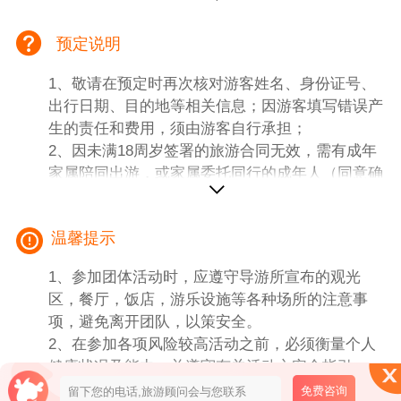
3、酒店：新加坡全程史蒂文生美居、福朋喜来登
或同级住宿以两位成人共用一房为原则
预定说明
4、车导服务：13 人以下司机兼导游，13 人以上
专职导游+大巴车服务
1、敬请在预定时再次核对游客姓名、身份证号、
5、景点：行程中所列景点（不含自理特殊景点）
出行日期、目的地等相关信息；因游客填写错误产
6、用餐：1正4早
生的责任和费用，须由游客自行承担；
2、因未满18周岁签署的旅游合同无效，需有成年
家属陪同出游，或家属委托同行的成年人（同意确
二、【团费不包含内容】
认）陪同；
1、个人旅游护照费用。
3、有健康问题、行动不便、孕妇等请勿预定报
2、各国酒类、汽水、洗衣、电报、电话及一切私
温馨提示
名；
人性质之费用。
3、保险：旅游人身意外伤害险、航空险自理。
1、参加团体活动时，应遵守导游所宣布的观光
4、因罢工、台风、航班取消或更改时间，交通延
区，餐厅，饭店，游乐设施等各种场所的注意事
阻及其它不在本公司控制范围内情况所导致的额外
项，避免离开团队，以策安全。
费用。 为了您舒适的旅途，在不减少景点的前提
2、在参加各项风险较高活动之前，必须衡量个人
下，当地导游可根据实际情况调整行程顺序。
健康状况及能力，并遵守有关活动之安全指引，
5、不含机票税金1595元/人
如：穿着救生衣，扣上安全带，穿着合适或指定之
免费咨询