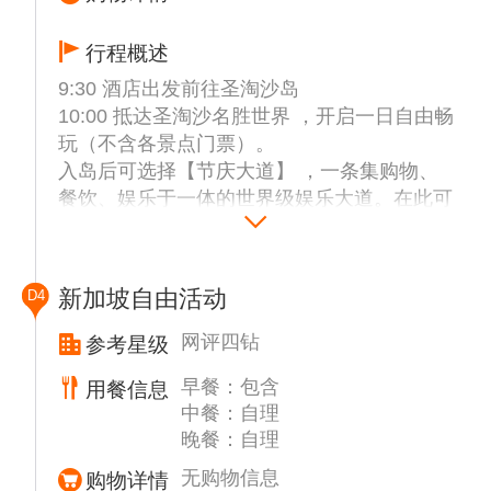
近岛屿全数收纳眼底 ，可远观新加坡的港都
容颜、圣淘沙以及邻近的印尼岛屿。绿茵中伫
行程概述
立着一只白色小鱼尾狮塑像 ，是游客们拍摄
9:30 酒店出发前往圣淘沙岛
到此一游的最佳场景。
10:00 抵达圣淘沙名胜世界 ，开启一日自由畅
12:30-13:30 【午餐：松发肉骨茶（含） 】 -
玩（不含各景点门票）。
松发肉骨茶是新加坡最好吃的肉骨茶店之一
入岛后可选择【节庆大道】 ，一条集购物、
，更是荣登米其林必比登推荐榜的平价美食。
餐饮、娱乐于一体的世界级娱乐大道。在此可
肉骨茶是店内的必点菜色 ，其中可选择排
以选购琳琅满目的世界级的品牌商品；也可以
骨、龙骨或特级龙骨。排骨经过熬煮之后 ，
欣赏梦之湖 ，集合了灯光、水雾、烟火是一
肉质软嫩 ，结合充满砂拉越胡椒和蒜香的汤
场令人叹为观止的特效表演。
水 ， 回味无穷。
新加坡自由活动
D4
推荐一：【环球影城】 （门票自理） 作为东
13:45-15:15 【滨海湾花园】（不含冷室门
南亚独一无二的电影主题公园 ，新加坡环球
票） ， 由滨海湾南花园、滨海湾东花园和滨
网评四钻
参考星级
影城包括科幻城市、 埃及、纽约、失落的世
海湾中央花园这三座特色鲜明的花园组成 ，
早餐：包含
用餐信息
界、好莱坞大道等七大主题区 ，都是以好莱
占地面积超过 101 公顷 ， 自 2012 年首次对
中餐：自理
坞卖座电影设计出的精彩游乐项目。
外开放以来赢得众多奖项。作为市中心备受自
晚餐：自理
推荐二：【 SEA 海洋馆】（门票自理）拥有
然爱好者的绿洲圣地 ，您可以在这里探索珍
逾 800 种海洋生物。透过全球最大的海洋之
奇葱郁的热带花卉与树木 ，并一睹高耸入云
无购物信息
购物详情