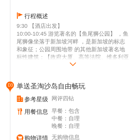
行程概述
9:30 【酒店出发】
10:00-10:45 游览著名的【鱼尾狮公园】 ，鱼
尾狮像坐落于新加坡河畔 ，是新加坡的标志
和象征；公园周围地带 的其他新加坡著名地
标性建筑：【政府大厦、高等法院、维多利亚
剧院、 国会大厦、伊丽莎白公园、莱佛士铜
像、滨海艺术中心】
Tips： 可以品尝新加坡非常出名的街头冰激凌
单送圣淘沙岛自由畅玩
D3
，浓郁的榴莲口味冰激凌包裹香脆威化或松软
面包 ， 绝对是新加坡街头最值得一试的小吃
网评四钻
参考星级
之一。
早餐：包含
用餐信息
11:15-12:00【花芭山】 - 花柏山（Mount
中餐：自理
Faber）是搭乘空中缆车前往圣淘沙的必经景
晚餐：自理
点 ，一座滨海的小山丘，高度只有 117 公尺
，却坐拥 360 度开阔视野 ，将城市海港及邻
无购物信息
购物详情