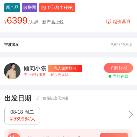
新产品
散拼团
热门活动(小程序)
6399
起价说明
¥
/人起
新产品上线
宁波出发
飞机往/飞机返
了解行程
顾问小陈
私人旅游顾问
专业旅行服务
省心更无忧
当前在线
出发日期
以下价格以当天为准
08-18 周二
6399
起/人
￥