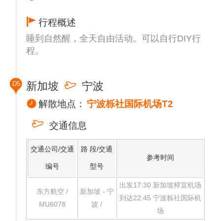
窗寻幽探秘 ，为奥妙多姿的海中奇境所震
的擎天大树（Super Tree）。
撼。
14:00-16:00 【甘榜格南】 - 【百年苏丹回教
行程概述
推荐三：【天际斜坡滑车】（门票自理）在新
堂】 - 【格南涂鸦墙】 - 【哈芝巷】 -甘榜格
睡到自然醒，全天自由活动。可以自行DIY行
加坡的天际线滑车上 ，你不仅能感受到极速
南（Kampong Gelam）是新加坡最古老的城
程。
的自由 ，还能体验到无与伦比的乐趣。无论
区之一 ，是新加坡殖民时期马来人、阿拉伯
你是带着孩子的家庭 ，还是寻找刺激的冒险
人和武吉士人的聚居地。探索这片历史氛围浓
者 ，新加坡天际线滑车都能带给你无尽的欢
厚
D5
新加坡
宁波
乐。准备好迎接挑战 ，体验极速的风驰电掣
的街区时 ，您不妨以金灿壮观的百年苏丹回
吗？
解散地点：
宁波栎社国际机场T2
教堂（Sultan Mosque）作为地标 ， 引导您
也可选择前往马来西亚美食街 ， 自费品尝各
在繁华热闹的大街小巷自由穿梭。这座雄伟的
交通信息
式地道南洋美食。
回教堂由柔佛苏丹胡先 (Sultan Hussein
也可选择前往圣淘沙海滩 ，长约 3.2 公里 ，
Shah) 于 1824 年建造 ，是新加坡最为重要的
交通公司/交通
路 段/交通
沙滩细腻洁白 ，海水清澈见底 ，是游泳、沙
宗教建筑之一。对于搜寻艺术灵感的街头艺术
参考时间
滩排球、 日光浴和其他海滨活动的理想场
爱好者 ，格南涂鸦墙（Gelam Gallery）将是
编号
型号
所。
个不错的选择。这是新加坡第一个户外画廊
出发17:30 新加坡樟宜机场
温馨提示 ：为便于各自游览计划安排 ，当日
，展出本地和国际艺术家创作的 30 幅街头艺
东方航空 /
新加坡 - 宁
到达22:45 宁波栎社国际机
行程包含酒店至圣淘沙单趟用车 ，结束后自
术作品和壁画。最后 ， 融合多重文化与坐落
MU6078
波 /
场
行返回酒店。
各式潮流精品店的哈芝巷 (Haji Lane) 也不容