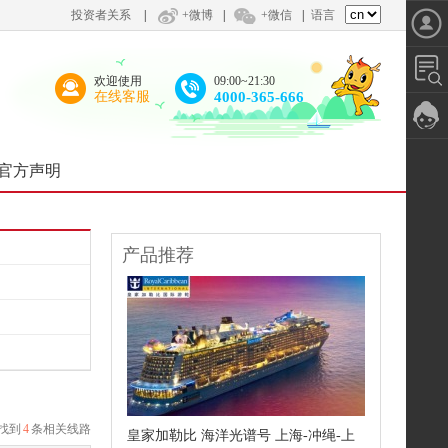
投资者关系
|
+微博
|
+微信
|
语言
欢迎使用
09:00~21:30
在线客服
4000-365-666
官方声明
产品推荐
找到
4
条相关线路
皇家加勒比 海洋光谱号 上海-冲绳-上