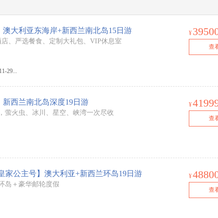
3950
澳大利亚东海岸+新西兰南北岛15日游
¥
店、严选餐食、定制大礼包、VIP休息室
查
-29...
4199
新西兰南北岛深度19日游
¥
，萤火虫、冰川、星空、峡湾一次尽收
查
4880
·皇家公主号】澳大利亚+新西兰环岛19日游
¥
环岛＋豪华邮轮度假
查