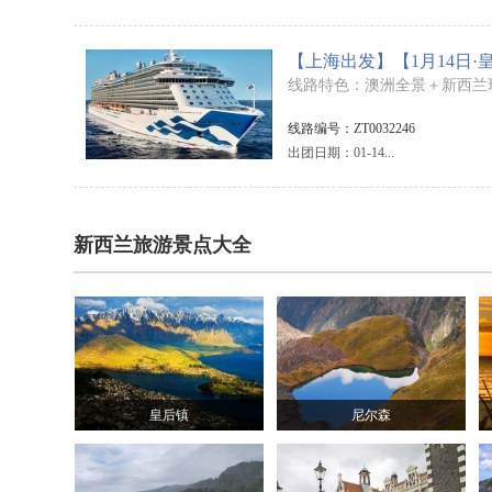
【上海出发】【1月14日·
线路特色：澳洲全景＋新西兰
线路编号：ZT0032246
出团日期：01-14...
新西兰旅游景点大全
皇后镇
尼尔森