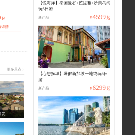
【悦海洋】泰国曼谷+芭提雅+沙美岛纯
玩6日游
4599
0
新产品
¥
起
起
看详情
更多景点
【心想狮城】暑假新加坡一地纯玩6日
游
6299
新产品
¥
起
鲁瓦