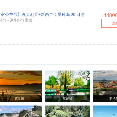
4480
皇家公主号】澳大利亚+新西兰全景环岛 20 日游
¥
环岛＋豪华邮轮度假
查
惠灵顿
基督城
罗托