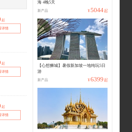
海 4晚5天
5044
新产品
¥
起
0
起
看详情
9
起
【心想狮城】暑假新加坡一地纯玩5日
游
看详情
6399
新产品
¥
起
0
起
看详情