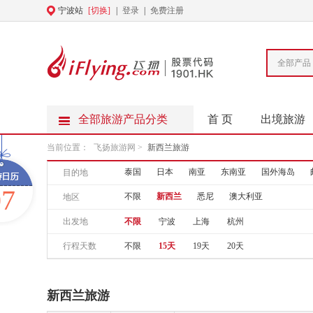
宁波站
[切换]
|
登录
|
免费注册
全部产品
全部旅游产品分类
首 页
出境旅游
当前位置：
飞扬旅游网
>
新西兰旅游
泰国
日本
南亚
东南亚
国外海岛
目的地
07
不限
新西兰
悉尼
澳大利亚
地区
出发地
不限
宁波
上海
杭州
行程天数
不限
15天
19天
20天
新西兰旅游