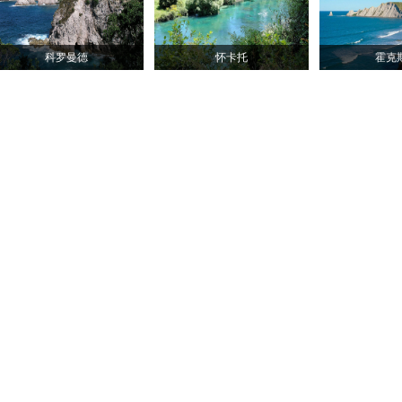
科罗曼德
怀卡托
霍克