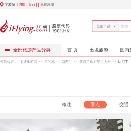
宁波站
[切换]
|
|
免费注册
全部产品
全部旅游产品分类
首 页
出境旅游
国内
当前位置：
飞扬旅游网
>>
目的地
>>
新西兰
>>
新西兰旅游景点大全
>>
达尼丁
概述
景点
交通