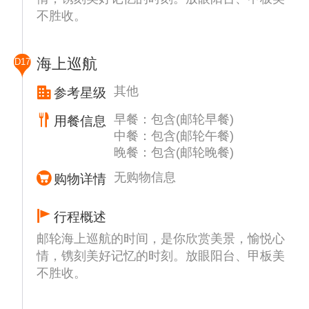
午餐后下山，游览【圣但尼】（约30分钟），
不胜收。
可在海岸的广场欣赏海边美景，可沿着市中心
大街漫步，浏览殖民时期的各色建筑，穿越到
另一个时代。可沿步行商业街休闲，领略各色
海上巡航
D17
人种各种信仰的不同寺庙、教堂汇集的留尼汪
多元包容文化。
其他
参考星级
早餐：包含(邮轮早餐)
用餐信息
中餐：包含(邮轮午餐)
晚餐：包含(邮轮晚餐)
无购物信息
购物详情
行程概述
邮轮海上巡航的时间，是你欣赏美景，愉悦心
情，镌刻美好记忆的时刻。放眼阳台、甲板美
不胜收。