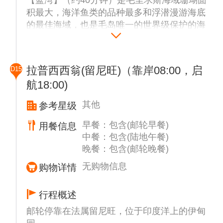
积最大，海洋鱼类的品种最多和浮潜漫游海底
的最佳海域，也是毛岛唯一的世界级保护的海
洋植物园。透过船底玻璃可以看到罕见的无与
伦比的美丽珊瑚，在这里可以下海浮潜（船上
免费提供浮潜三宝） (1月1日不确定玻璃底船
拉普西西翁(留尼旺)（靠岸08:00，启
D15
是否营业，如不营业则改为蓝湾沙滩停留拍
航18:00)
照)。
游览当地印度教徒朝拜的【圣水湖】（约20分
其他
参考星级
钟）。于指定时间返回邮轮。
早餐：包含(邮轮早餐)
用餐信息
中餐：包含(陆地午餐)
晚餐：包含(邮轮晚餐)
无购物信息
购物详情
行程概述
邮轮停靠在法属留尼旺，位于印度洋上的伊甸