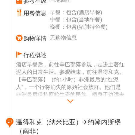
当地四星
参考星级
为准）
【三明治湾冲沙】（约3小时）乘坐越野车三
早餐：包含(酒店早餐)
用餐信息
明治湾沙漠巡游，在此可以观赏大西洋海岸倒
中餐：包含(当地午餐)
晚餐：包含(猪肘特色餐)
沙入海的奇观。在沙漠中行驶会看到海市蜃楼
的景象，令人感觉海洋漫进了沙漠，难分沙
无购物信息
购物详情
海，结束后特别安排享受别有一番滋味的沙漠
下午茶。品尝精致小吃和软饮。
行程概述
【泻湖火烈鸟】（约30分钟）大西洋泻湖位于
酒店早餐后，前往辛巴部落参观，走进土著红
鲸湾的西南部海滨，面积达 45000 公顷，是
泥人的日常生活。参观结束，前往温得和克。
南部非洲最重要的湿地， 成千上万的候鸟在
【辛巴部落】（约1小时）非洲最后的“红泥
此栖息，其中最引人注目的是岸边成群的粉色
人”，一个行将消失的原始社会族群。他们是
火烈鸟。
非洲最后保持原始生态的民族，栖身于边远未
【斯瓦科普蒙德】(约1小时)是纳米比亚的著
被破坏的原始环境中，除了脱离了母系氏族，
名的海滨城市，最早由德国殖民者建立，城市
一切都保留着原始的生活形态。辛巴女人终年
建筑是典型的德国殖民时期风格，居民大多是
用红土混合黄油涂抹在皮肤上和头发上, 因此
德国人后裔，小镇浓厚的德式风情让旅行者有
温得和克（纳米比亚）✈约翰内斯堡
D7
一般称之为红人。
仿佛来到欧洲小镇的恍惚感。【长堤】这座长
（南非）
晚餐特别安排【乔治的啤酒屋】享用德国猪肘
约500米的木质栈桥是斯瓦科普蒙德的地标性