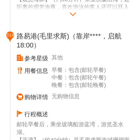
距离的观赏海豚，喜欢游泳的客人还可以跃入
海中，零距离的接触和真切地去抚摸海豚，还
可以去一个鱼比较多的海域浮潜。
【天涯海角】（约15分钟）从高处欣赏毛里求
路易港(毛里求斯)（靠岸****，启航
D14
斯海岸线上的迷人风光和蜿蜒曲直的 U 形公
18:00）
路—大浪湾，看会哭的石头。这里的海浪汹涌
澎湃，惊涛拍岸，气势恢宏。
其他
参考星级
【夏马尔瀑布】（约20分钟） 是毛里求斯西
南部著名的自然景观，位于黑河区的夏马尔村
早餐：包含(邮轮早餐)
用餐信息
附近。这里是毛里求斯最受欢迎的旅游景点之
中餐：包含(邮轮午餐)
晚餐：包含(邮轮晚餐)
一，以其壮观的瀑布和周边独特的自然奇观而
闻名。后去观看世界上唯一的地上【彩虹七色
无购物信息
购物详情
土】（约20分钟），见证造物主神奇的调色
板。接下来去【黑河山公园】（约15分钟）做
行程概述
短暂的参观。游览结束后，返回邮轮。
邮轮早餐后，乘坐玻璃船游蓝湾，游览圣水
湖。
【蓝湾】（约40分钟）是毛里求斯海域珊瑚面