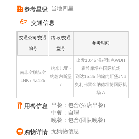
餐。
建筑，也是市区内的主要景点之一。在长堤上
当地四星
参考星级
散步，吹着海风、听着浪花和海鸥的声音，是
这个德式小镇最浪漫惬意的享受之一。
交通信息
晚餐特别安排海边网红餐厅 JETTY1905 享用
特色海鲜餐。
交通公司/交通
路 段/交通
参考时间
编号
型号
出发13:45 温得和克WDH
纳米比亚 -
霍希库塔科国际机场
南非空联航空
约翰内斯堡
到达15:35 约翰内斯堡JNB
LNK / 4Z125
/
奥利弗雷金纳德坦博国际机
场 A
早餐：包含(酒店早餐)
用餐信息
中餐：自理
晚餐：包含(团队晚餐)
无购物信息
购物详情