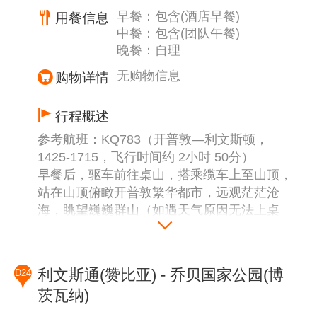
【西蒙小镇下午茶】（约30分钟）西门小镇也
早餐：包含(酒店早餐)
用餐信息
是非洲大陆上最南端的居民地方，每一座房子
中餐：包含(团队午餐)
都会有一个历史来历，也是南非的海军军事基
晚餐：自理
地所在地。特别安排西蒙小镇西式下午茶，在
这个优美的海边小镇享受惬意的午后时光，别
无购物信息
购物详情
有一番情调。（特别提醒：由于当地人工作节
奏较慢，且西式下午茶均为现做，请耐心等
行程概述
待！）。晚餐后入住酒店休息。
参考航班：KQ783（开普敦—利文斯顿，
1425-1715，飞行时间约 2小时 50分）
早餐后，驱车前往桌山，搭乘缆车上至山顶，
站在山顶俯瞰开普敦繁华都市，远观茫茫沧
海，眺望巍巍群山（如遇天气原因无法上桌
山，则改成信号山）。
【桌山】(约1小时)耸立于高而多岩石的开普
半岛北端，是开普敦最醒目的标志，也是“南
利文斯通(赞比亚) - 乔贝国家公园(博
D24
非之美”的宣传路标。桌山被誉为“上帝的餐
茨瓦纳)
桌”，是世界新7大自然景观之一，海拔1082
米，因山顶平整如桌而得名，可俯瞰开普敦市