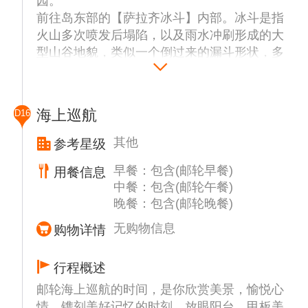
园。
前往岛东部的【萨拉齐冰斗】内部。冰斗是指
火山多次喷发后塌陷，以及雨水冲刷形成的大
型山谷地貌，类似一个倒过来的漏斗形状，多
出现在雪山地带，所以翻译为冰斗。留尼汪的
三大冰斗地貌被列为是世界自然遗产名录，因
为气候处于热带，所以并没有冰雪。萨拉齐冰
海上巡航
D16
斗是山中的天然绿色森林氧吧，瀑布随处可
见。
其他
参考星级
山中的【萨拉齐小镇】（约20分钟），哥特式
早餐：包含(邮轮早餐)
用餐信息
的小教堂被称作“小巴黎圣母院”。
中餐：包含(邮轮午餐)
经停唯美的【新娘头纱瀑布】(约20分钟),雨季
晚餐：包含(邮轮晚餐)
时水量上升，水汽升腾，像极了新娘轻薄飘逸
的面纱。
无购物信息
购物详情
到达【HellBourg地狱堡小镇】（约30分钟）
欣赏克里奥尔传统建筑，小镇休闲风情。小镇
行程概述
是原先富人的山上疗养避暑胜地，小别墅多是
邮轮海上巡航的时间，是你欣赏美景，愉悦心
当年所建的度假屋。
情，镌刻美好记忆的时刻。放眼阳台、甲板美