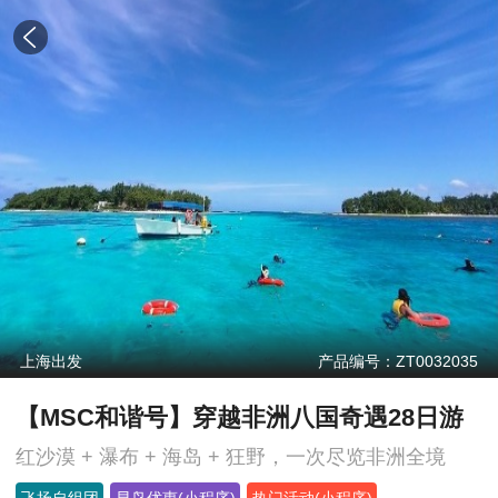
上海出发
产品编号：ZT0032035
【MSC和谐号】穿越非洲八国奇遇28日游
红沙漠 + 瀑布 + 海岛 + 狂野，一次尽览非洲全境