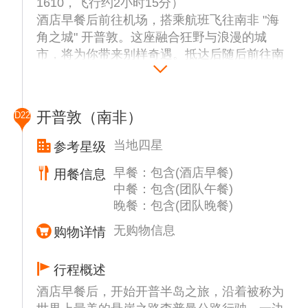
1610，飞行约2小时15分）
酒店早餐后前往机场，搭乘航班飞往南非 "海
角之城" 开普敦。这座融合狂野与浪漫的城
市，将为你带来别样奇遇。抵达后随后前往南
非最具魅力的港湾-【维多利亚港】，维多利
亚港犹如一颗璀璨的明珠，背靠桌山，面朝大
海，位于开普敦内湾滨海区，它集休闲、购
开普敦（南非）
D22
物、娱乐、餐饮、出海于一体，充溢着美轮美
奂的港湾风情，是开普敦最繁华热闹的地带。
当地四星
参考星级
后入住酒店休息。
早餐：包含(酒店早餐)
用餐信息
中餐：包含(团队午餐)
晚餐：包含(团队晚餐)
无购物信息
购物详情
行程概述
酒店早餐后，开始开普半岛之旅，沿着被称为