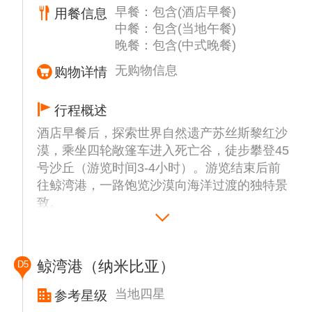
早餐：包含(酒店早餐)
用餐信息
饮品和小食。在一片寂静中，感受地球最古老
中餐：包含(当地午餐)
沙漠的苍凉与壮阔。在当地专业向导带领下，
晚餐：包含(中式晚餐)
我们将一起了解沙漠中的奇特植物。趁着最后
一抹夕阳，驱车爬上高地，举起香槟一起告别
无购物信息
购物详情
古老荒漠的日落。
行程概述
酒店早餐后，探索世界自然遗产苏丝斯黎红沙
漠，乘坐四轮敞篷车进入死亡谷，徒步攀登45
号沙丘（游览时间3-4小时）。游览结束后前
往鲸湾港，一路饱览沙漠向海洋过渡的独特景
致。
【苏丝斯黎红沙漠】最震撼的地球年轮。八千
万年风沙雕琢出这片赤色秘境，这里连呼吸都
带着铁
鲸湾港（纳米比亚）
D5
锈味的浪漫，是摄影师、冒险家和星空信徒的
终极朝圣地。这是纳米比亚最著名的景观之
当地四星
参考星级
一，因其富含铁元素而在阳光下呈现美丽的绯