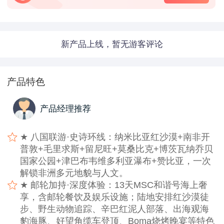
新产品上线，暂无游客评论
产品特色
产品经理推荐
★ 八国联游·史诗环线：纳米比亚红沙漠+南非开
普敦+毛里求斯+留尼旺+莫桑比克+博茨瓦纳乔贝
国家公园+津巴布韦维多利亚瀑布+赞比亚，一次
解锁非洲多元地貌与人文。
★ 邮轮加持·深度体验：13天MSC和谐号海上奢
享，含邮轮餐饮及娱乐设施；陆地安排红沙漠徒
步、野生动物追踪、辛巴红泥人部落、出海观海
豹海豚、好望角缆车登顶、Boma烧烤晚宴等特色