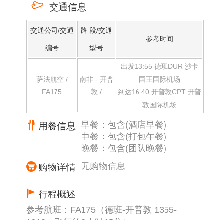
人是南非一个古老民族，他们的住所是圆形的
交通信息
草屋，仿佛一个巨大的蘑菇，看起来非常有特
色。战舞是祖鲁族最著称的舞蹈，由各式象征
交通公司/交通
路 段/交通
参考时间
作战的动作组成，以灵活的跳跃，刺戳和闪避
编号
型号
的动作来展现他们的英勇、士气。
【德班城市之旅】(约15分钟）探索著名的黄
出发13:55 德班DUR 沙卡
金海岸，这里有繁华的海滨和标志性的海滨长
萨法航空 /
南非 - 开普
国王国际机场
廊。参观维多利亚街市场等历史遗迹，这里印
FA175
敦 /
到达16:40 开普敦CPT 开普
度和非洲文化在香料、工艺品和当地商品的热
敦国际机场
闹氛围中融为一体。
早餐：包含(酒店早餐)
用餐信息
中餐：包含(打包午餐)
晚餐：包含(团队晚餐)
无购物信息
购物详情
行程概述
参考航班：FA175（德班-开普敦 1355-