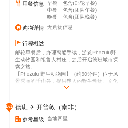
早餐：包含(邮轮早餐)
用餐信息
里是整个
中餐：包含(团队午餐)
大陆最奢华度假村的首选地点。
晚餐：包含(团队晚餐)
在您的假期中，抽点时间在温暖的、清澈的海
洋水中畅游后，在岛上散步。它长 4 英里，大
无购物信息
购物详情
约需要一个小时的沙滩步行，只有蓝色的水和
低矮的植被陪伴着您。海滩活动也不少：除了
行程概述
所有那些可以让人们无忧无虑地晒太阳的服
邮轮早餐后，办理离船手续，游览Phezulu野
务，如沙滩伞、躺椅和日光床，还有用于玩沙
生动物园和祖鲁人村庄，之后开启德班城市探
滩排球和沙滩网球的设备。
索之旅。
【Phezulu 野生动物园】（约60分钟）位于风
景秀丽的千山谷，提供迷人的野生动物、文化
和冒险体验。参加带导游的狩猎之旅，在自然
栖息地观赏长颈鹿、斑马、角马等野生动物。
爬行动物园还为您提供观赏鳄鱼、蛇和其他爬
德班 ✈ 开普敦（南非）
D21
行动物的机会。
【祖鲁村庄】体验充满活力的祖鲁舞蹈表演
当地四星
参考星级
(约30分钟)，了解祖鲁人的习俗和传统。祖鲁