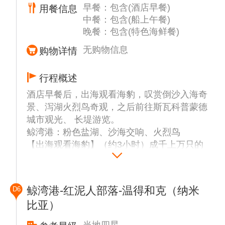
早餐：包含(酒店早餐)
用餐信息
红色。
中餐：包含(船上午餐)
【45号沙丘】因其优美的曲线和壮丽的景色被
晚餐：包含(特色海鲜餐)
誉为“地球上最美的沙丘”。世界最高的325米
红沙 丘如凝固的火焰，日出时沙脊镀金，光
无购物信息
购物详情
与影在裙褶般的弧线上跳起宇宙之舞。45号沙
丘已成了纳米比亚红色沙漠的一张名片，曾登
行程概述
上《国家地理》和一些旅游杂志的封面。
酒店早餐后，出海观看海豹，叹赏倒沙入海奇
【死亡谷】死亡谷的千年枯树，龟裂盐沼上焦
景、泻湖火烈鸟奇观，之后前往斯瓦科普蒙德
黑树干刺向苍穹，荒诞美学与远古生态密码在
城市观光、 长堤游览。
此交织成《星际穿越》般的史诗场景。
鲸湾港：粉色盐湖、沙海交响、火烈鸟
【出海观看海豹】（约3小时）成千上万只的
海豹生活在此地，还有海豚跟着船一同玩耍跳
跃，船只乘风破浪前往著名的景点鹈鹕岬，在
此享用鲜美的生蚝，香槟酒及各式当地点心令
鲸湾港-红泥人部落-温得和克（纳米
D6
人心旷神怡。
比亚）
停驻盐湖观景台，打卡粉色“天空之境”【粉红
盐湖】（约15分钟）（私人领域，以当天情况