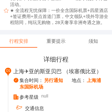
活动。
★ 全流程无忧保障：一价全含国际机票+四星酒店
+签证费用+景点首道门票，中文领队+境外导游全
程陪同，纯玩无购物，28天奢享非洲奇遇之旅。
行程安排
重要提示
须知
详细行程
上海✈亚的斯亚贝巴 （埃塞俄比亚）
D1
集合时间：
另行通知
地点：
上海浦
东国际机场
null
参考星级
交通信息