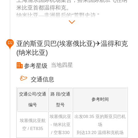
米比亚首都温得和克。
纳米比亚—非洲最后的“荒野史诗 ”
这里是被《孤独星球》誉为“地球上最像外星
”的国度，每一寸土地都在讲述千万年的光阴
故事。这片被称作“造物主遗落的调色盘 ”的土
亚的斯亚贝巴(埃塞俄比亚)✈温得和克
D2
地，用苏丝斯黎的红沙宇宙、埃托沙的动物狂
(纳米比亚)
想曲、辛巴部落的人类简史、骷髅海岸的末日
美学，教会世人：最极致的浪漫，是荒凉与绚
当地四星
参考星级
烂共舞的孤独之美。
交通信息
交通公司/交通
路 段/交通
参考时间
编号
型号
埃塞俄比亚
出发08:35 亚的斯亚贝巴机
埃塞俄比亚航
- 纳米比亚
场
空 / ET835
/ 空客330
到达13:20 温得和克机场