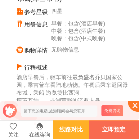
高处 108 米，是世界上最大的瀑布。主瀑布
四星
参考星级
被河间岩岛分割成数股，浪花溅起达 300
米，远自 65 公里之外便可见到。
早餐：包含(酒店早餐)
用餐信息
【利文斯通博物馆】(约40分钟）赞比亚历史
中餐：包含(酒店午餐)
晚餐：包含(中式晚餐)
最悠久，规模最大的博物馆，了解利文斯通镇
和维多利亚瀑布被发现的历史。
无购物信息
购物详情
【乔贝河乘船泛舟】(约2小时）乘船泛舟于风
景秀丽的乔贝河上，观赏乔贝河上的壮丽景观
行程概述
和动物如河马，鳄鱼种类繁多的鸟类等。
酒店早餐后，驱车前往最负盛名乔贝国家公
园，乘吉普车看陆地动物。午餐后乘车返回瀑
布城，乘船 游览赞比西河。
博茨瓦纳——非洲荒野的诺亚方舟
【乔贝国家公园】(约2小时）博茨瓦纳的“大
免费咨询
象王国”，象群为世界之最。在非洲最后原始
荒野中，乔贝以三幕心跳征服旅人：乘船穿越
线路对比
立即预定
乔贝河，看象群像移动的山丘挤满河岸，小象
关注
在线咨询
维多利亚瀑布城（津巴布韦）
D26