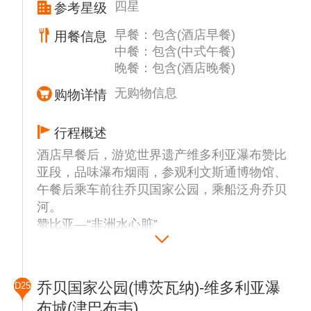
四星
参考星级
和桌湾。站在桌山上可以俯瞰整个开普敦市全
景，海湾美景尽收眼底。由此往西望，是一望
早餐：包含(酒店早餐)
用餐信息
无际的大西洋。南望可以看到好望角。往东北
中餐：包含(中式午餐)
晚餐：包含(酒店晚餐)
则是绵延起伏、漫无尽头的非洲大陆。
游览结束前往机场，搭乘国际航班飞往赞比亚
无购物信息
购物详情
利文斯通，抵达后入住酒店休息。
行程概述
酒店早餐后，游览世界遗产维多利亚瀑布赞比
亚段，品味瀑布烟雨，参观利文斯通博物馆、
午餐后乘车前往乔贝国家公园，乘船泛舟乔贝
河。
赞比亚—“非洲水心脏”
【维多利亚瀑布赞比亚段】(约1小时）又称莫
西奥图尼亚瀑布，位于非洲赞比西河中游，赞
比亚与津巴布韦接壤处。与北美洲的尼亚加拉
乔贝国家公园(博茨瓦纳)-维多利亚瀑
D25
瀑布、南美洲的伊瓜苏瀑布并列为世界三大瀑
布城(津巴布韦)
布。瀑布区绵延 97 公里，宽 1700 多米，最