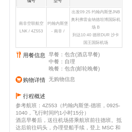
编号
型号
出发09:25 约翰内斯堡JNB
奥利弗雷金纳德坦博国际机
南非空联航空
约翰内斯堡
场 B
LNK / 4Z553
- 南非 /
到达10:40 德班DUR 沙卡
国王国际机场
早餐：包含(酒店早餐)
用餐信息
中餐：自理
晚餐：包含(邮轮晚餐)
无购物信息
购物详情
行程概述
参考航班：4Z553（约翰内斯堡-德班，0925-
1040，飞行时间约1小时15分）
酒店早餐后，送往机场搭乘航班前往德班。抵
达后前往码头，办理登船手续，登上 MSC 和