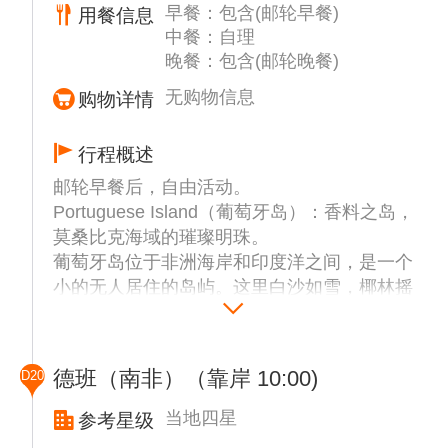
早餐：包含(邮轮早餐)
用餐信息
中餐：自理
晚餐：包含(邮轮晚餐)
无购物信息
购物详情
行程概述
邮轮早餐后，自由活动。
Portuguese Island（葡萄牙岛）：香料之岛，
莫桑比克海域的璀璨明珠。
葡萄牙岛位于非洲海岸和印度洋之间，是一个
小的无人居住的岛屿。这里白沙如雪，椰林摇
曳，碧波
轻抚珊瑚礁，夕阳染红天际。历史遗迹与海洋
奇观交织，让人沉醉于自然与文化的温柔怀
德班（南非）（靠岸 10:00)
D20
抱。葡萄牙
岛处在马普托湾的外部边界，马普托湾是莫桑
当地四星
参考星级
比克的首都所在地，在因哈卡岛的掩护下，这