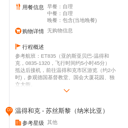
早餐：自理
用餐信息
中餐：自理
晚餐：包含(当地晚餐)
无购物信息
购物详情
行程概述
参考航班：ET835（亚的斯亚贝巴-温得和
克，0835-1320，飞行时间约5小时45分）
抵达后接机，前往温得和克市区游览（约2小
时)，参观德国基督教堂、国会大厦花园、独
立大街。
【德国基督教堂】哥特式红砖建筑，尖拱与彩
色玻璃窗相映，内部管风琴声悠扬，融合北欧
简约风格与宗教艺术，是城市信仰与历史的见
温得和克 - 苏丝斯黎（纳米比亚）
D3
证。
【国会大厦花园】古典外墙搭配现代玻璃穹
其他
参考星级
顶，屋顶露台可360度俯瞰城市，夜晚灯光与