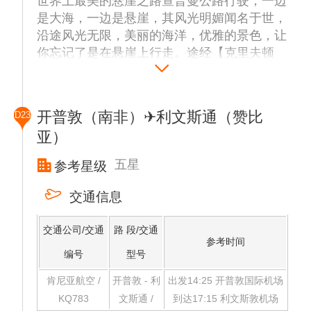
世界上最美的悬崖之路查普曼公路行驶，一边
是大海，一边是悬崖，其风光明媚闻名于世，
沿途风光无限，美丽的海洋，优雅的景色，让
你忘记了是在悬崖上行走。途经【克里夫顿
湾】，欣赏开普半岛多处胜景，途经著名的高
级住宅区克里夫顿湾，此处可欣赏到矗立于海
上的十二使徒岩。
开普敦（南非）✈利文斯通（赞比
D23
【海豹岛】（约45分钟）前往豪特湾，乘坐大
亚）
型客轮前往大西洋中的海豹岛，数以千计的海
豹在岛上及海上追逐觅食，蔚为壮观。
五星
参考星级
【好望角自然生态保护区】（约1小时）非洲
大陆最西南端闻名暇尔的天之涯、海之角，登
交通信息
上238米高的开普角角顶灯塔俯瞰悬崖下，惊
涛拍岸，远眺印度洋，大西洋交汇、远处微曲
交通公司/交通
路 段/交通
参考时间
的水平线，水天一色，烟波浩渺，令人心旷神
编号
型号
怡，大有不枉此行之叹。
【企鹅生态保护区】（约30分钟）游览，观赏
肯尼亚航空 /
开普敦 - 利
出发14:25 开普敦国际机场
成群活泼又逗趣的企鹅。
KQ783
文斯通 /
到达17:15 利文斯敦机场