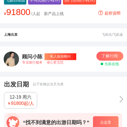
飞扬自组团
早鸟优惠(小程序)
热门活动(小程序)
91800
起价说明
¥
/人起
新产品上线
上海出发
飞机往/飞机返
了解行程
顾问小陈
私人旅游顾问
专业旅行服务
省心更无忧
当前在线
出发日期
以下价格以当天为准
12-19 周六
91800
起/人
￥
“找不到满意的出游日期吗？”
点这里