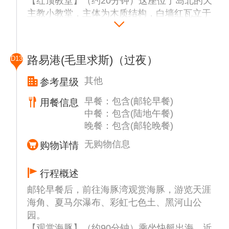
【红顶教堂】（约20分钟）这座位于岛北的天
主教小教堂，主体为木质结构，白墙红瓦立于
蓝天白云之间，碧海银沙映衬下，绿草红花掩
映中，随手一拍便是大片。
下一站抵达“大湾Super U超市”（约30分
路易港(毛里求斯)（过夜）
D13
钟），这里是全岛最大型生活超市，从生鲜食
品到日化用品再到服装饰品、旅游纪念品应有
其他
参考星级
尽有。(如果抵达时间较晚，很多店铺已经打
早餐：包含(邮轮早餐)
用餐信息
烊，可以拍照打卡)
中餐：包含(陆地午餐)
最后在路易港最大的休闲中心-【蔻丹广场】
晚餐：包含(邮轮晚餐)
自由活动（约40分钟），地标性的“伞街”、美
食广场、手工艺纪念品集市、博物馆等、时尚
无购物信息
购物详情
名品店等等应有尽有。
行程概述
邮轮早餐后，前往海豚湾观赏海豚，游览天涯
海角、夏马尔瀑布、彩虹七色土、黑河山公
园。
【观赏海豚】（约90分钟）乘坐快艇出海，近