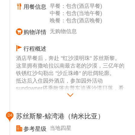
早餐：包含(酒店早餐)
用餐信息
星空交织，兼具历史厚重与科技未来感。
中餐：包含(当地午餐)
【独立大街】林荫大道两侧汇聚新文艺复兴风
晚餐：包含(酒店晚餐)
格建筑，集文化商铺、艺术画廊与露天咖啡馆
于一体， 展现多元都市风情。
无购物信息
购物详情
行程概述
酒店早餐后，奔赴 "红沙漠明珠" 苏丝斯黎。
这里拥有撒哈拉以南最古老的沙漠，三亿年的
铁锈红沙勾勒出 "沙丘珠峰" 的壮阔轮廓。
抵达后入住园外酒店，参加园外活动
sundowner搭乘敞篷吉普车追逐沙漠日落，看
夕阳为赤色沙丘镀上金边，感受天地间的苍茫
与浪漫。（活动时长1.5小时左右）
Sundowner 就是在日落时分，一边喝着鸡尾
苏丝斯黎-鲸湾港（纳米比亚）
D4
酒或饮料，一边欣赏日落美景的休闲活动。无
需长途跋涉，在享受完酒店设施后，酒店向导
当地四星
参考星级
驾驶四驱车带你直接步入观景位，酒店会提供