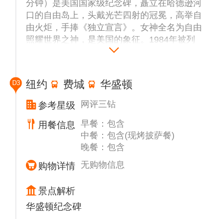
分钟）是美国国家级纪念碑，矗立在哈德逊河
口的自由岛上，头戴光芒四射的冠冕，高举自
由火炬，手捧《独立宣言》。女神全名为自由
照耀世界之神，是美国的象征。1984年被列
入《世界遗产名录》。
【华尔街铜牛】（约15分钟）是华尔街最著名
的象征物之一，以青铜金属制作而成，公牛身
纽约
费城
华盛顿
D3
形健壮，肌肉线条栩栩如生，而翘起的臀部则
显示着公牛已经蓄势待发的气势，象征着华尔
网评三钻
参考星级
街证券市场的活力、力量以及不确定性，公牛
早餐：包含
用餐信息
在此的存在也别具意义。
中餐：包含(现烤披萨餐)
【世贸中心9/11纪念池】（约15分钟）两个建
晚餐：包含
在世贸遗址上的水池与其他建筑融为一体，水
池中有美国最大的两个人工瀑布，这里是双子
无购物信息
购物详情
大楼曾经伫立的地方。与此同时，近三千名遇
难者的姓名刻于水池周边的墙体上，在绿树环
景点解析
抱中和流水声的映衬下，这里会显得非常平
华盛顿纪念碑
和。