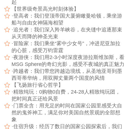
起
【世界级奇景高光时刻体验】
·登高者：我们登顶帝国大厦俯瞰曼哈顿，乘坐游
船与自由女神隔海相望
·追光者：我们深入羚羊峡谷，在夹缝中追逐那束
从天而降的神圣光束
·冒险家：我们乘坐“雾中少女号”，冲进尼亚加拉
的心脏，感受万钧雷霆
·夜游侠：我们用2-3小时深度夜游拉斯维加斯，看
MSG Sphere的奇幻光影，感受不夜城的真正魅力
·跨越者：我们带您跨越边境线，从圣地亚哥到墨
西哥蒂华纳，用双脚丈量两个国度的风情
【飞扬旅行省心哲学】
·精致纯玩：0购物0自费，24-28人精致纯玩团，
把时间真正还给风景
·门票全含：用充足的时间在国家公园里感受大自
然的鬼斧神工，满足你对美国自然景观的全部想
象
·住宿升级：经历了数日的国家公园探索后，我们