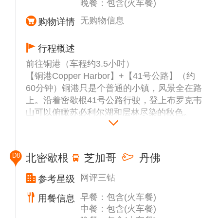
晚餐：包含(火车餐)
名。这个瀑布宽约60米，高约15米，因为上
游沼泽地中雪松、铁杉释放的单宁酸，水流被
无购物信息
购物详情
染成了琥珀色，适合拍照。
【冷泉Kitch-iti-kipi】（含门票，约30分钟）
行程概述
密歇根最大的天然冷泉，长91米，宽53米，
前往铜港（车程约3.5小时）
深12米，水温常年7摄氏度，湖水平静，翠
【铜港Copper Harbor】+【41号公路】（约
绿，清澈见底，俗称“小九寨沟”。因独特的透
60分钟）铜港只是个普通的小镇，风景全在路
明清泉而闻名，周边枫叶秋意浓。
上。沿着密歇根41号公路行驶，登上布罗克韦
前往酒店入住休息。
山可以俯瞰苏必利尔湖和层林尽染的秋色。
前往野猪山自然州立公园（车程约1.5小时）
【云湖Lake of the Clouds Overlook】（含门
票，约60分钟）野猪山州立公园是密歇根最大
D8
北密歇根
芝加哥
丹佛
的州立公园，其中的云湖（Lake of the
Clouds）观景台是摄影爱好者必打卡之地。漫
网评三钻
参考星级
山红叶镶嵌着碧蓝湖水，是北密最美秋色机
早餐：包含(火车餐)
位。
用餐信息
中餐：包含(火车餐)
前往酒店入住休息。