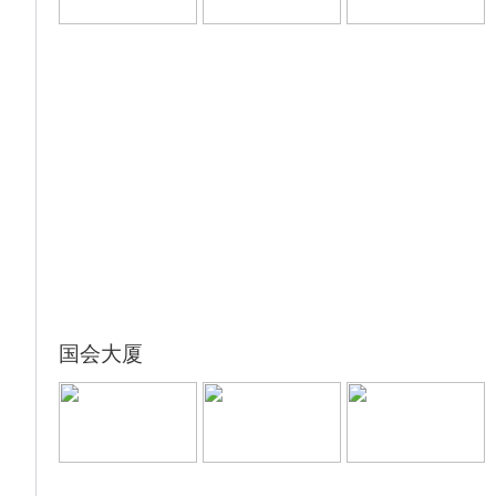
欣赏到纽约的旖旎多姿。
【时代广场】（约30分钟）位于曼哈顿市的心
脏地带，又称为「世界十字路口」。附近聚集
了近四十家百老汇歌舞秀剧院，加上多间大型
电影院，每天都吸引逾万人前来欣赏，是繁盛
的娱乐及购物中心。
返回酒店入住休息。
国会大厦