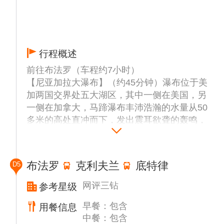
【国会大厦】（外观，约30分钟）美国人把国
会大厦看作是民有、民治、民享政权的最高象
征。国会大厦1793年由华盛顿总统亲自奠
基，后来增建了参众两院会议室、圆形屋顶和
行程概述
圆形大厅，并多次扩建和改建。现在，这个圆
顶已经成为电视中美国政治新闻报道的最佳背
前往布法罗（车程约7小时）
景。
【尼亚加拉大瀑布】（约45分钟）瀑布位于美
前往酒店入住休息。
加两国交界处五大湖区，其中一侧在美国，另
一侧在加拿大，马蹄瀑布丰沛浩瀚的水量从50
多米的高处直冲而下，发出震耳欲聋的轰鸣，
气势有如雷霆万钧。瀑布溅起的浪花和水汽，
有时高达100多米，当阳光灿烂时，便会营造
出一座七色彩虹。在美国境内的美国瀑布又称
布法罗
克利夫兰
底特律
D5
为婚纱瀑布，因其极为宽广细致，很像一件新
娘的婚纱，因而得名。
网评三钻
参考星级
【雾中少女号游船】（含船票，约20分钟）不
早餐：包含
用餐信息
仅提供了一次难忘的水上之旅，还让你有机会
中餐：包含
近距离感受尼亚加拉瀑布的震撼力量。这是一