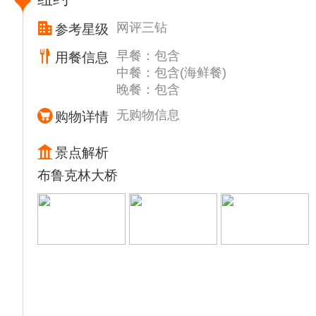
因素影响较大，每年最佳观赏期都有所不同，
无法做到100%精准预测。如遇天气变化，导
网评三钻
参考星级
致树叶未达理想状态或观赏期提前结束，请您
早餐：包含
用餐信息
理解，我们将照常前往原定景点参观。
中餐：包含(海鲜餐)
晚餐：包含
无购物信息
购物详情
景点解析
布鲁克林大桥