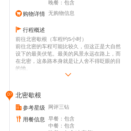
晚餐：包含
无购物信息
购物详情
行程概述
前往北密歇根（车程约5小时）
前往北密的车程可能比较久，但这正是大自然
设下的最美伏笔。最美的风景永远在路上，而
在北密，这条路本身就是让人舍不得眨眼的目
的地。
【麦基诺大桥】（途经）是美国密歇根州跨越
麦基诺水道的钢索吊桥，连接下半岛麦基诺与
上半岛圣伊尼亚斯，构成密歇根湖与休伦湖地
北密歇根
D7
理分界。该桥1957年11月1日竣工，主跨
1158.2米，全长8042米，曾为世界第二长吊
网评三钻
参考星级
桥（仅次于金门大桥）。
早餐：包含
用餐信息
【瀑布公园Upper Falls】（含门票，约30分
中餐：包含
钟）以其琥珀色的河水和周围茂密的秋叶而闻