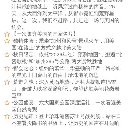
叶铺成的地毯上，听风穿过白杨林的声音。25
天，从大西洋到太平洋，从都市霓虹到荒野星
辰。这一次，我们不赶路，只赶赴一场与美国的
约会。
【一次集齐美国的国家名片】
·独特体验：乘坐“加州和风号”景观火车，用美
国“在路上”的方式穿越北美大陆
·秋日限定：依托“2026年红叶预测地图”，邂逅“北
密歇根”和“加州395号公路”两大赏秋胜地
·都会之心：纽约的繁华丨华盛顿的庄严丨洛杉矶
的星光丨旧金山的自由丨珍珠港的沉思
·荒野之魂：深入黄石地热，巡礼大提顿连绵雪
山，俯瞰大峡谷深邃印记，仰望优胜美地花岗岩
巨壁
·公园盛宴：六大国家公园深度巡礼，一次看遍美
国自然奇观
·历史见证：登上珍珠港密苏里号战列舰，站在日
本签署投降书的甲板上，让历史的回声在耳边响