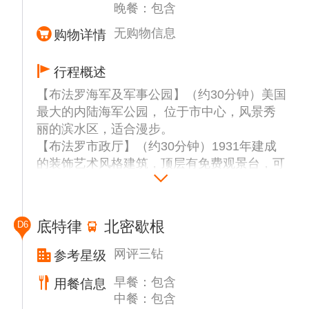
晚餐：包含
次绝对值得体验的冒险之旅。
温馨提示：雾中少女号游船今年开放时间为5
无购物信息
购物详情
月中上旬至11月8日，若天气原因雾中少女号
未开放，则安排在观景点体验瀑布。
行程概述
前往酒店入住休息。
【布法罗海军及军事公园】（约30分钟）美国
最大的内陆海军公园， 位于市中心，风景秀
丽的滨水区，适合漫步。
【布法罗市政厅】（约30分钟）1931年建成
的装饰艺术风格建筑，顶层有免费观景台，可
俯瞰城市全景。
前往克利夫兰（车程约3小时）
【克利夫兰艺术博物馆】（约60分钟）享誉国
底特律
北密歇根
D6
际的艺术殿堂，收藏了超过45000件作品的博
物馆，藏品横跨6000多年的历史。
网评三钻
参考星级
前往底特律（车程约2.5小时），抵达酒店入
早餐：包含
用餐信息
住休息。
中餐：包含