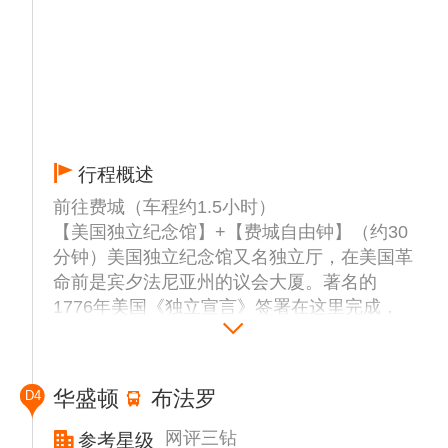
行程概述
前往费城（车程约1.5小时）
【美国独立纪念馆】+【费城自由钟】（约30
分钟）美国独立纪念馆又名独立厅，在美国革
命前是宾夕法尼亚州的议会大厦。著名的
1776年美国《独立宣言》签署在这里完成，
可以说是美国的诞生地，因此也被印制于美元
100钞票背面。在美国独立战争时期，为了宣
读独立宣言，钟被敲响，以召集民众前来聆
华盛顿
布法罗
D4
听，其后这座钟便成为了美国独立的象征。钟
面上刻着《圣经》上的名言：“向世界所有的
网评三钻
参考星级