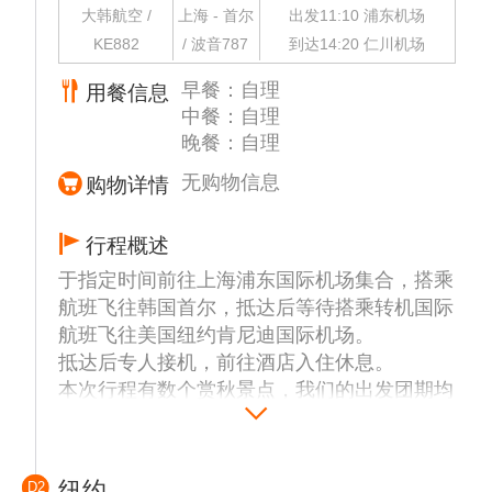
大韩航空 /
上海 - 首尔
出发11:10 浦东机场
KE882
/ 波音787
到达14:20 仁川机场
早餐：自理
用餐信息
中餐：自理
晚餐：自理
无购物信息
购物详情
行程概述
于指定时间前往上海浦东国际机场集合，搭乘
航班飞往韩国首尔，抵达后等待搭乘转机国际
航班飞往美国纽约肯尼迪国际机场。
抵达后专人接机，前往酒店入住休息。
本次行程有数个赏秋景点，我们的出发团期均
依据美国国家公园发布的“2026年秋季树叶预
测地图”，并结合往年的红叶大数据进行科学
合理地规划。但红叶变色受天气、气温等自然
纽约
D2