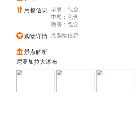
人们宣告自由”。
早餐：包含
用餐信息
【博爱公园】（约30分钟）位于市政厅北侧，
中餐：包含
著名的红色爱情雕塑是费城地标性景点之一。
晚餐：包含
实际上它的原意并非爱情纪念，而是1976年
为庆祝美国建国200周年时，由著名现代艺术
无购物信息
购物详情
家罗伯特设计所建，代表和平符号。
前往华盛顿（车程约2小时）
景点解析
【林肯纪念堂】+【映像池】（约30分钟）为
尼亚加拉大瀑布
纪念美国第16任总统亚伯拉罕·林肯而设立的
纪念堂。林肯总统的重大成就包括1863年为
了废除美国奴隶制度而预先铺路的《解放奴隶
宣言》，因此林肯先生是美国公认历代最伟大
的总统之一。林肯纪念堂正前方如利剑般直指
蓝天的华盛顿纪念碑倒映在映像池里，和周围
的林肯纪念堂、杰弗逊纪念堂、华盛顿纪念
碑，以及雕像、喷泉等组合在一起，成为了名
胜风景。
【华盛顿纪念碑】（约30分钟）华盛顿纪念碑