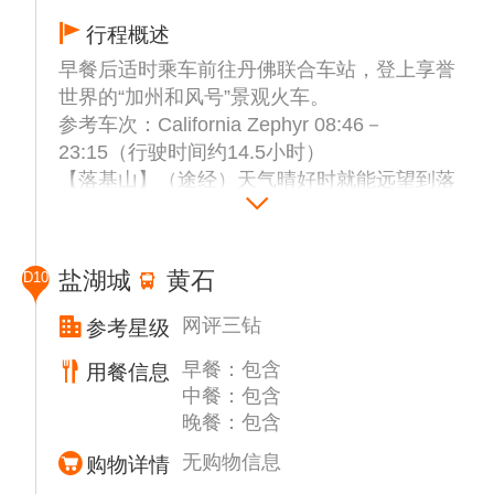
段航班，飞往丹佛国际机场。抵达后专人接机
行程概述
前往酒店入住休息。
早餐后适时乘车前往丹佛联合车站，登上享誉
参考航班：待定（飞行时间约2.5小时）
世界的“加州和风号”景观火车。
参考车次：California Zephyr 08:46－
23:15（行驶时间约14.5小时）
【落基山】（途经）天气晴好时就能远望到落
基山。接着列车将通过海拔约2900米的隧
道，这也是该线路沿途海拔最高的地方。
【科罗拉多高原】（途经）由此开始，气候变
盐湖城
黄石
D10
得更干旱，景观与大峡谷相似。
如果火车没有晚点，将于23点左右抵达此行火
网评三钻
参考星级
车之旅的终点站——盐湖城。
早餐：包含
用餐信息
出站后前往酒店入住休息。
中餐：包含
晚餐：包含
无购物信息
购物详情