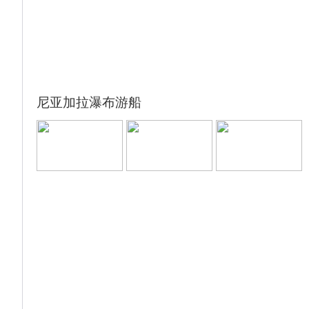
在国家广场正中央，是一座方尖碑式建筑，是
为了纪念第一任美国总统乔治·华盛顿而兴
建，高169米，石碑建筑物的内部中空，是现
今世界最高的石制建筑。
【杰斐逊纪念堂】（约30分钟）托马斯·杰斐
逊，美国开国元勋、第三任美国总统，《独立
尼亚加拉瀑布游船
宣言》的主要起草者，博学睿智的学者，在哲
学、法律、建筑、数学、考古、园艺、植物学
等学科都有极高造诣。纪念馆按杰弗逊喜爱的
罗马万神殿式圆顶建筑风格设计，是一座高96
英尺的白色大理石建筑。
【白宫】（外观，约30分钟）白宫又名美国总
统府，既是美国总统及其家人的住所，也是一
座鲜活展现美国历史的博物馆，美国国家象征
之一。白宫始建于1792年10月13日。1800
年，建筑即将完工时，约翰·亚当斯总统搬
入。除了美国第一任总统乔治·华盛顿外，白
宫是历任美国总统的官邸。