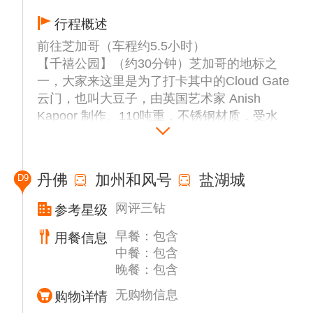
行程概述
前往芝加哥（车程约5.5小时）
【千禧公园】（约30分钟）芝加哥的地标之
一，大家来这里是为了打卡其中的Cloud Gate
云门，也叫大豆子，由英国艺术家 Anish
Kapoor 制作。110吨重，不锈钢材质，受水
银启发而创作，长20米，高10米，允许触
摸。
【芝加哥滨河步道】（约30分钟）漫步河畔，
丹佛
加州和风号
盐湖城
D9
感受城市风景，是欣赏世界级摩天大楼建筑群
的绝佳方式。
网评三钻
参考星级
【海军码头】+【俄亥俄街海滩】（约45分
早餐：包含
用餐信息
钟）海军码头长约900米的小型码头，最早用
中餐：包含
于货/客运，二战时用于海军训练，所以叫海
晚餐：包含
军码头。俄亥俄街海滩位于密歇根湖畔，以适
合游泳的开放水域和天际线景观而闻名。
无购物信息
购物详情
适时乘车前往芝加哥国际机场，搭乘美国内陆