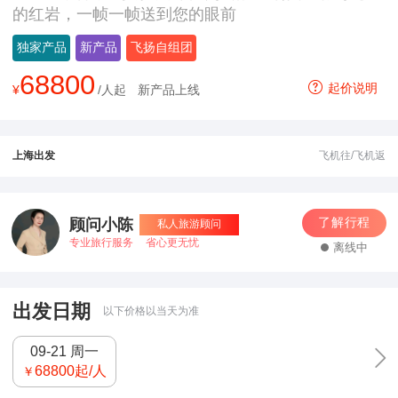
的红岩，一帧一帧送到您的眼前
独家产品
新产品
飞扬自组团
68800
起价说明
¥
/人起
新产品上线
上海出发
飞机往/飞机返
了解行程
顾问小陈
私人旅游顾问
专业旅行服务
省心更无忧
离线中
出发日期
以下价格以当天为准
09-21 周一
68800
起/人
￥