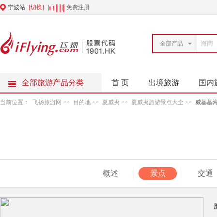
宁波站
[切换]
|
|
免费注册
全部产品
全部旅游产品分类
首 页
出境旅游
国内
当前位置：
飞扬旅游网
>>
目的地
>>
夏威夷
>>
夏威夷旅游景点大全
>>
威基基
概述
景点
交通