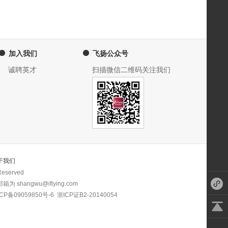
加入我们
飞扬公众号
诚聘英才
扫描微信二维码关注我们
于我们
eserved
 shangwu@iflying.com
CP备09059850号-6
浙ICP证B2-20140054