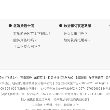
签署旅游合同
旅游预订优惠政策
有旅游合同范本下载吗？
什么是抵用券？
能传真签约吗？
如何获得抵用券？
可以不签合同吗？
简介
|
飞扬文化
|
飞扬荣誉
|
诚征英才
|
相关法律
|
联系方式
|
友情链接
|
游客表扬信
|
关
ght © 浙江飞扬国际旅游集团股份有限公司 | 飞扬国际旅游广场 2002-2026, All Rights R
-365-666
飞扬旅游网
呼叫中心位于宁波 | 统一呼出电话为 0574-27666666 | 联系邮箱为
飞扬旅游广场 投诉电话：0574-87238555 旅游许可证号：L-ZJ-CJ00063
浙I
照片采集自第三方网站，如果有版权问题请联系我们
法律顾问：天册（宁波）律师事务所