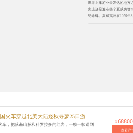
世界上旅游业最发达的地方
史遗迹是遍布整个夏威夷群
纪念碑。夏威夷州在1959年
中，距离美国本土3,700公
1778至1898年间，夏威夷也被称
国火车穿越北美大陆逐秋寻梦25日游
68800
¥
观火车，把落基山脉和科罗拉多的红岩，一帧一帧送到
查看详