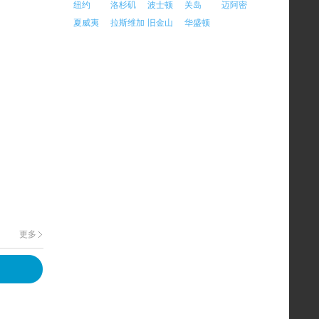
纽约
洛杉矶
波士顿
关岛
迈阿密
夏威夷
拉斯维加
旧金山
华盛顿
斯
更多