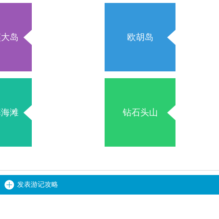
夷大岛
欧胡岛
基海滩
钻石头山
发表游记攻略