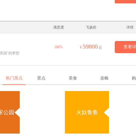
满意度
飞扬价
详情
59800
查看
100%
¥
起
美国”的梦想
热门景点
景点
美食
攻略
购
家公园
火奴鲁鲁