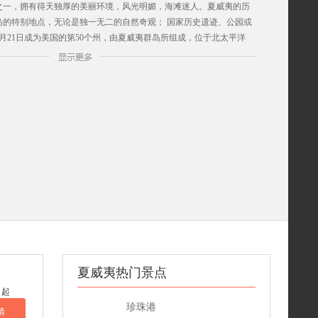
之一，拥有得天独厚的美丽环境，风光明媚，海滩迷人。夏威夷的历
岛的特别地点，无论是独一无二的自然奇观； 国家历史遗迹、公园或
8月21日成为美国的第50个州，由夏威夷群岛所组成，位于北太平洋
里，总面积16,633平方公里，属于太平洋沿岸地区。首府为檀香山。在
为“三明治群岛”（Sandwich Islands）。
夏威夷热门景点
起
珍珠港
情