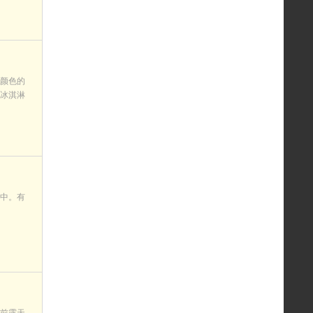
颜色的
冰淇淋
中。有