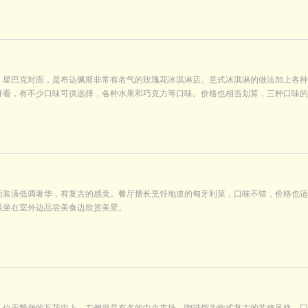
，星巴克对面，是布达佩斯非常有名气的玫瑰花冰淇淋店。意式冰淇淋的做法加上各种
好看，有不少口味可供选择，各种水果和巧克力等口味。价格也相当划算，三种口味的
面装潢低调奢华，有复古的感觉。餐厅擅长烹饪地道的匈牙利菜，口味不错，价格也适
以坐在室外边品尝美食边欣赏美景。