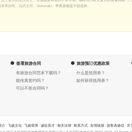
，位于繁华的瓦茨街上，左侧就是有名的中央市场。咖啡馆为欧式复古的装修风格，门
常好吃，法式土司、cheesecake、苹果派都是不错选择。
签署旅游合同
旅游预订优惠政策
有旅游合同范本下载吗？
什么是抵用券？
能传真签约吗？
如何获得抵用券？
可以不签合同吗？
简介
|
飞扬文化
|
飞扬荣誉
|
诚征英才
|
相关法律
|
联系方式
|
友情链接
|
游客表扬信
|
关