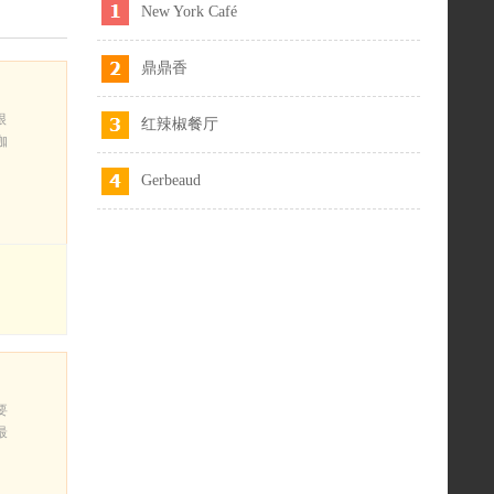
New York Café
鼎鼎香
很
红辣椒餐厅
咖
Gerbeaud
要
最