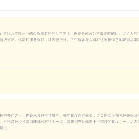
beaud）是1858年就开业的久负盛名的的百年老店，据说是茜茜公主最爱吃的店。点了人气
超级好吃。这家店服务很好，环境也很好。下午很多老人都在这里很惬意地吃甜品喝
棒的餐厅之一，也是米其林推荐餐厅。每年餐厅连连获奖，连英国女王和克林顿等政
。不论是环境还是口味都可称得上一流，是来到布达佩斯不可错过的餐厅之一。店内
错过。