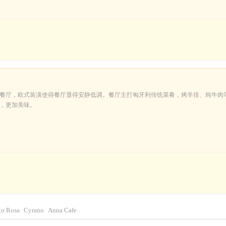
餐厅，欧式装潢使得餐厅显得安静低调。餐厅主打匈牙利传统菜肴，烤羊排、炖牛肉
，更加美味。
to Rosa
Cyrano
Anna Cafe