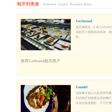
匈牙利美食
Gerbeaud
Gundel
Rezkakas Bistro
Gerbeaud
盖氏咖啡店（Café Ger
高的芝士蛋糕和冰淇淋，都
啡。
推荐Gerbeaud相关商户
Gundel
这家餐厅被认为是匈牙利最
到访匈牙利都要品尝的餐厅
出名的就是鹅肝，千万不要