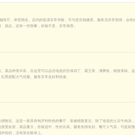
的咖啡厅，举世闻名。店内的装潢非常华丽，可与皇宫相媲美。服务员非常热情，会给
啡、甜品，还有一些简餐，价格不贵，非常推荐。
菜。菜品种类丰富，在这里可以品尝地道的宫保鸡丁、霸王骨、沸腾鱼，精致美味。这
，红黑搭配大气优雅。服务非常友好和快速。
念碑附近。这是一家具有匈牙利特色的餐厅，装修精致复古。除了地道的土豆牛肉汤，
也很受欢迎，菜品量大，价格适中，性价比高。服务热情友好。餐厅人气高，可提前预
额外给的，没有算在账单上。