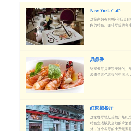
New York Café
这是家拥有100多年历史
内的特色。咖啡厅提供咖
鼎鼎香
这家餐厅提正宗美味的川
装修是古色古香的中国风
红辣椒餐厅
这家餐厅地处英雄广场纪
特色鱼汤以及当地的啤酒
外，这个餐厅的小费是要