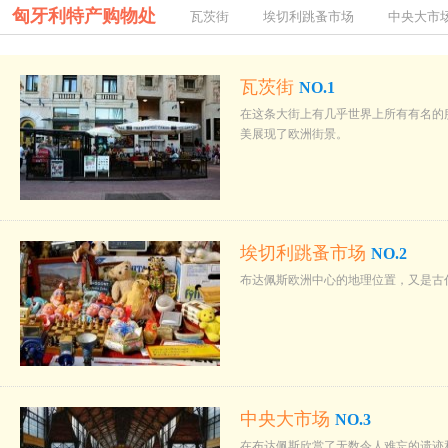
匈牙利特产购物处
瓦茨街
埃切利跳蚤市场
中央大市
瓦茨街
NO.1
在这条大街上有几乎世界上所有有名的
美展现了欧洲街景。
埃切利跳蚤市场
NO.2
布达佩斯欧洲中心的地理位置，又是古
中央大市场
NO.3
在布达佩斯欣赏了无数令人难忘的遗迹