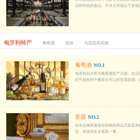
品和特色的食品。中央大市场位于多瑙
匈牙利特产
葡萄酒
瓷器
乌泥昆草药酒
葡萄酒
NO.1
匈牙利自古即为葡萄酒生产大国，在法
的气候有利于酿造出可口的贵腐甜酒。
瓷器
NO.2
在布达佩斯最值得采购的商品无疑是风
店，很值得走走逛逛一番。