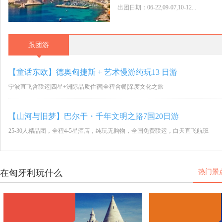
出团日期：06-22,09-07,10-12...
跟团游
【童话东欧】德奥匈捷斯 + 艺术慢游纯玩13 日游
宁波直飞含联运|四星+洲际品质住宿|全程含餐|深度文化之旅
【山河与旧梦】巴尔干・千年文明之路7国20日游
25-30人精品团，全程4-5星酒店，纯玩无购物，全国免费联运，白天直飞航班
在匈牙利玩什么
热门景