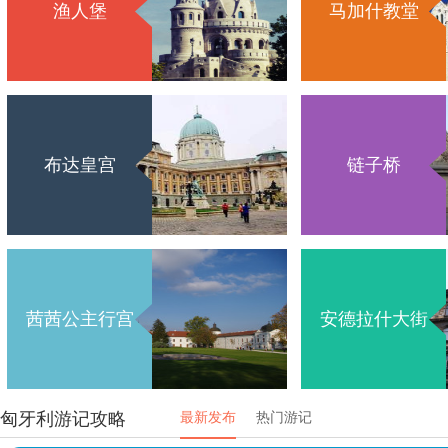
渔人堡
马加什教堂
布达皇宫
链子桥
茜茜公主行宫
安德拉什大街
匈牙利游记攻略
最新发布
热门游记