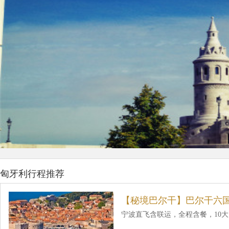
匈牙利行程推荐
【秘境巴尔干】巴尔干六国
宁波直飞含联运，全程含餐，10