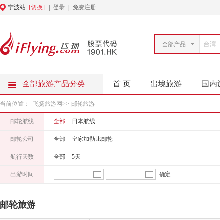
宁波站
[切换]
|
登录
|
免费注册
全部产品
全部旅游产品分类
首 页
出境旅游
国内
当前位置：
飞扬旅游网
>>
邮轮旅游
邮轮航线
全部
日本航线
邮轮公司
全部
皇家加勒比邮轮
航行天数
全部
5天
出游时间
-
邮轮旅游