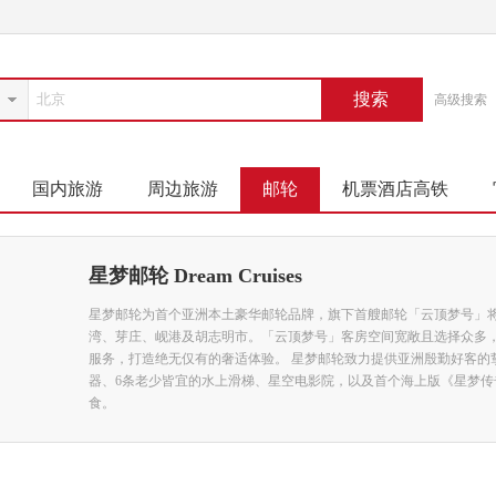
搜索
高级搜索
国内旅游
周边旅游
邮轮
机票酒店高铁
星梦邮轮 Dream Cruises
星梦邮轮为首个亚洲本土豪华邮轮品牌，旗下首艘邮轮「云顶梦号」将于
湾、芽庄、岘港及胡志明市。「云顶梦号」客房空间宽敞且选择众多
服务，打造绝无仅有的奢适体验。 星梦邮轮致力提供亚洲殷勤好客的
器、6条老少皆宜的水上滑梯、星空电影院，以及首个海上版《星梦传
食。