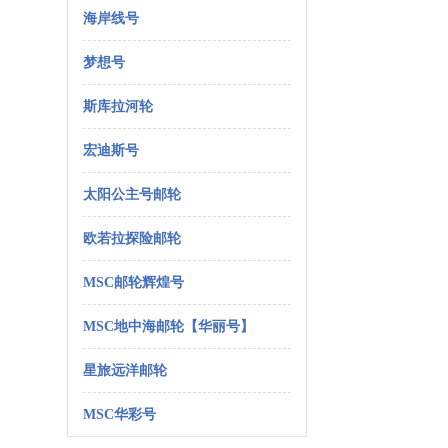
海岸线号
梦想号
斯库拉河轮
宏迪斯号
太阳公主号邮轮
欧若拉探险邮轮
MSC邮轮辉煌号
MSC地中海邮轮【华丽号】
星旅远洋邮轮
MSC华彩号