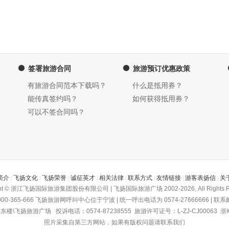
签署旅游合同
旅游预订优惠政策
有旅游合同范本下载吗？
什么是抵用券？
能传真签约吗？
如何获得抵用券？
可以不签合同吗？
简介
|
飞扬文化
|
飞扬荣誉
|
诚征英才
|
相关法律
|
联系方式
|
友情链接
|
游客表扬信
|
关
ght © 浙江飞扬国际旅游集团股份有限公司 | 飞扬国际旅游广场 2002-2026, All Rights R
-365-666
飞扬旅游网
呼叫中心位于宁波 | 统一呼出电话为 0574-27666666 | 联系邮箱为
飞扬旅游广场 投诉电话：0574-87238555 旅游许可证号：L-ZJ-CJ00063
浙I
照片采集自第三方网站，如果有版权问题请联系我们