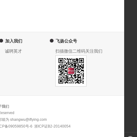
加入我们
飞扬公众号
诚聘英才
扫描微信二维码关注我们
于我们
eserved
 shangwu@iflying.com
CP备09059850号-6
浙ICP证B2-20140054