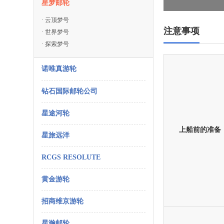
星梦邮轮
·
云顶梦号
注意事项
·
世界梦号
·
探索梦号
诺唯真游轮
钻石国际邮轮公司
星途河轮
上船前的准备
星旅远洋
RCGS RESOLUTE
黄金游轮
招商维京游轮
星瀚邮轮