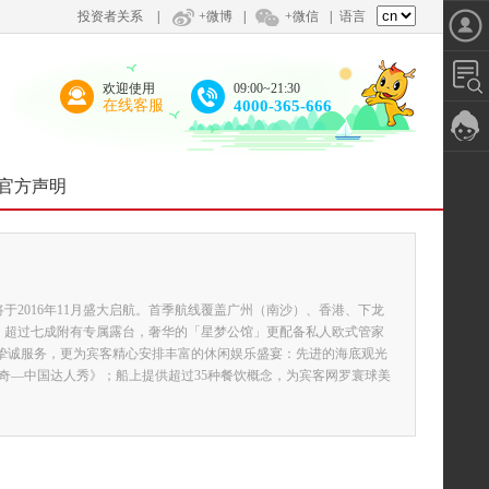
投资者关系
|
+微博
|
+微信
|
语言
欢迎使用
09:00~21:30
在线客服
4000-365-666
官方声明
2016年11月盛大启航。首季航线覆盖广州（南沙）、香港、下龙
，超过七成附有专属露台，奢华的「星梦公馆」更配备私人欧式管家
挚诚服务，更为宾客精心安排丰富的休闲娱乐盛宴：先进的海底观光
奇—中国达人秀》；船上提供超过35种餐饮概念，为宾客网罗寰球美