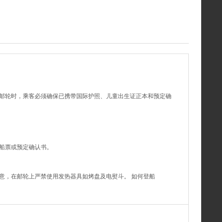
邮轮时，乘客必须确保已携带国际护照、儿童出生证正本和预定确
船票或预定确认书。
意，在邮轮上严禁使用发热器具如烤盘及电熨斗。 如何登船