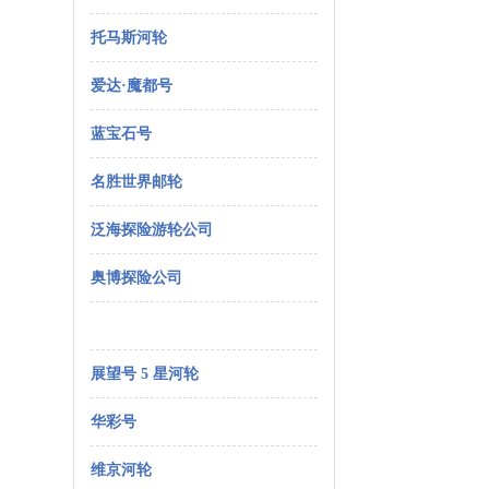
托马斯河轮
爱达·魔都号
蓝宝石号
名胜世界邮轮
泛海探险游轮公司
奥博探险公司
展望号 5 星河轮
华彩号
维京河轮