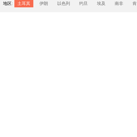
地区:
土耳其
伊朗
以色列
约旦
埃及
南非
肯