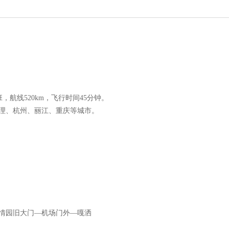
。
，航线520km，飞行时间45分钟。
理、杭州、丽江、重庆等城市。
情园旧大门—机场门外—嘎洒