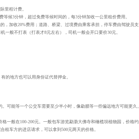
实际里程计费。
免费等候3分钟，超过免费等候时间的，每3分钟加收一公里租价费用。
租车的，加收20%费用；道路、桥梁、过境费由乘客承担，停车费由驾驶员
司机一般不打表（打表才8元左右），司机一般会开口要价30元。
，有的地方也可以用身份证代替押金。
行的。可能等一个公交车需要至少半小时，像勐腊等一些偏远地方可能更久
格一般在100-200元。一般包车游览勐泐大佛寺和橄榄坝植物园，价格约1
意配合租车方的进店请求，可以拿到500元两天的价格。