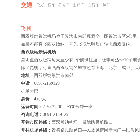
交通
飞机
客车
公交车
出租车
自行车
包车
飞机
西双版纳景洪机场位于景洪市南部嘎酒乡，距景洪市区5公里
如果不能直飞西双版纳，可先飞抵昆明后再转飞西双版纳。
西双版纳景洪机场
昆明至西双版纳每天至少有2个航班往返，旺季可达6~10个航班
除了昆明，可直飞西双版纳的城市还有上海、北京、成都、大
地址：
西双版纳景洪市南郊
电话：
0691-2159129
机场大巴
票价：4
元/人
运营时间：
7:30-22:00，约30分钟一班
咨询电话：
0691-2159129
开往市区路线：
西双版纳机场—景德路民航路口
开往机场路线：
景德路民航路口—民族风情园新大门—民族风