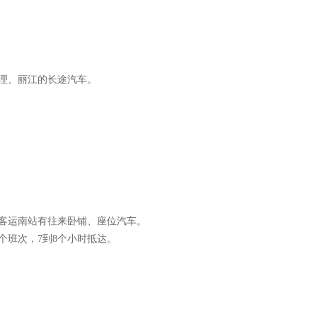
理、丽江的长途汽车。
客运南站有往来卧铺、座位汽车。
约25个班次，7到8个小时抵达。