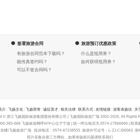
签署旅游合同
旅游预订优惠政策
有旅游合同范本下载吗？
什么是抵用券？
能传真签约吗？
如何获得抵用券？
可以不签合同吗？
简介
|
飞扬文化
|
飞扬荣誉
|
诚征英才
|
相关法律
|
联系方式
|
友情链接
|
游客表扬信
|
关
ght © 浙江飞扬国际旅游集团股份有限公司 | 飞扬国际旅游广场 2002-2026, All Rights R
-365-666
飞扬旅游网
呼叫中心位于宁波 | 统一呼出电话为 0574-27666666 | 联系邮箱为
飞扬旅游广场 投诉电话：0574-87238555 旅游许可证号：L-ZJ-CJ00063
浙I
照片采集自第三方网站，如果有版权问题请联系我们