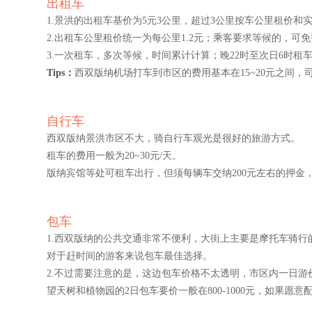
出租车
1.景洪的出租车基价为5元3公里，超过3公里按车公里租价和
2.出租车公里租价统一为每公里1.2元；乘客要求等候的，可
3.一次租车，多次等候，时间累计计算；晚22时至次日6时
Tips：
西双版纳机场打车到市区的费用基本在15~20元之间，
自行车
西双版纳景洪市区不大，骑自行车观光是很好的旅游方式。
租车的费用一般为20~30元/天。
版纳宾馆等处可租车出行，但须每辆车交纳200元左右的押金
包车
1.西双版纳的公共交通非常不便利，大街上主要是摩托车骑
对于赶时间的游客来说包车最佳选择。
2.不过需要注意的是，这边包车价格不太透明，市区内一日游价
望天树和植物园的2日包车要价一般在800-1000元，如果愿