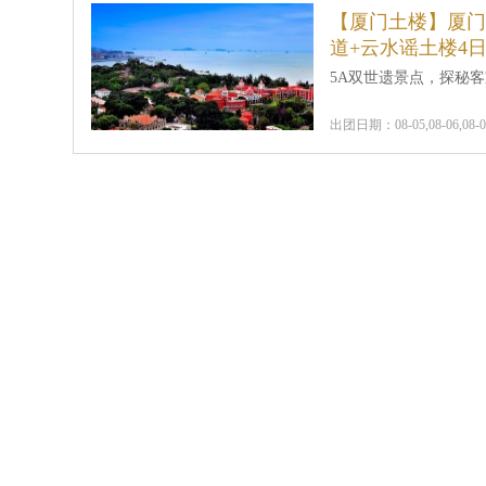
【厦门土楼】厦门
道+云水谣土楼4
5A双世遗景点，探秘
出团日期：08-05,08-06,08-07,08