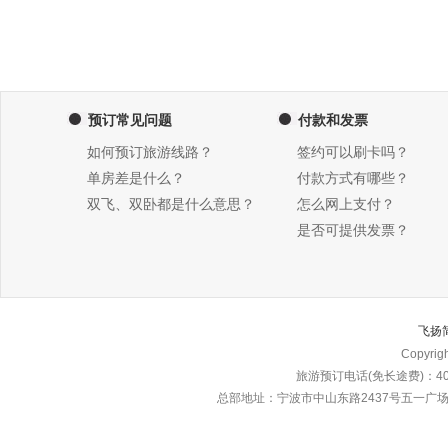
预订常见问题
付款和发票
如何预订旅游线路？
签约可以刷卡吗？
单房差是什么？
付款方式有哪些？
双飞、双卧都是什么意思？
怎么网上支付？
是否可提供发票？
飞扬
Copyri
旅游预订电话(免长途费)：4000
总部地址：宁波市中山东路2437号五一广场东楼\