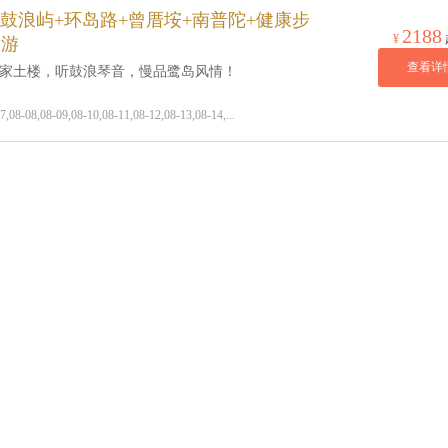
鼓浪屿+环岛路+曾厝垵+南普陀+健康步
2188
¥
日游
查看详
客家土楼，听鼓浪琴音，慢品鹭岛风情！
-08,08-09,08-10,08-11,08-12,08-13,08-14,...