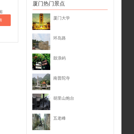
厦门热门景点
起
厦门大学
情
环岛路
鼓浪屿
南普陀寺
胡里山炮台
五老峰