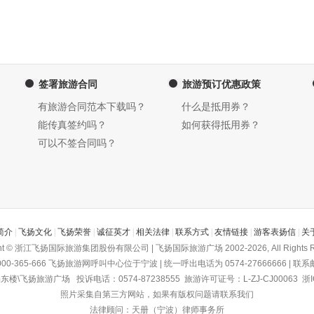
签署旅游合同
旅游预订优惠政策
有旅游合同范本下载吗？
什么是抵用券？
能传真签约吗？
如何获得抵用券？
可以不签合同吗？
简介
|
飞扬文化
|
飞扬荣誉
|
诚征英才
|
相关法律
|
联系方式
|
友情链接
|
游客表扬信
|
关
ght © 浙江飞扬国际旅游集团股份有限公司 | 飞扬国际旅游广场 2002-2026, All Rights R
-365-666
飞扬旅游网
呼叫中心位于宁波 | 统一呼出电话为 0574-27666666 | 联系邮箱为
飞扬旅游广场 投诉电话：0574-87238555 旅游许可证号：L-ZJ-CJ00063
浙I
照片采集自第三方网站，如果有版权问题请联系我们
法律顾问：天册（宁波）律师事务所