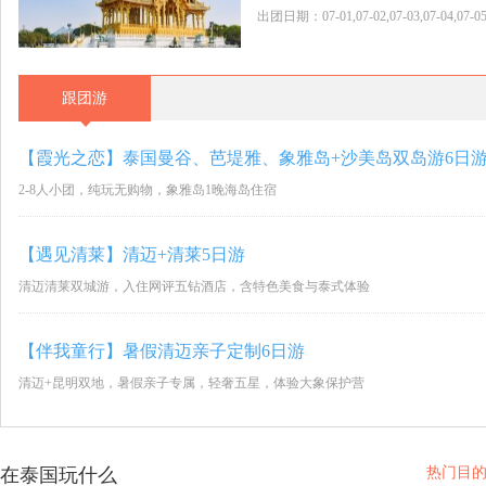
出团日期：07-01,07-02,07-03,07-04,07-05,07
跟团游
【霞光之恋】泰国曼谷、芭堤雅、象雅岛+沙美岛双岛游6日
2-8人小团，纯玩无购物，象雅岛1晚海岛住宿
【遇见清莱】清迈+清莱5日游
清迈清莱双城游，入住网评五钻酒店，含特色美食与泰式体验
【伴我童行】暑假清迈亲子定制6日游
清迈+昆明双地，暑假亲子专属，轻奢五星，体验大象保护营
在泰国玩什么
热门目