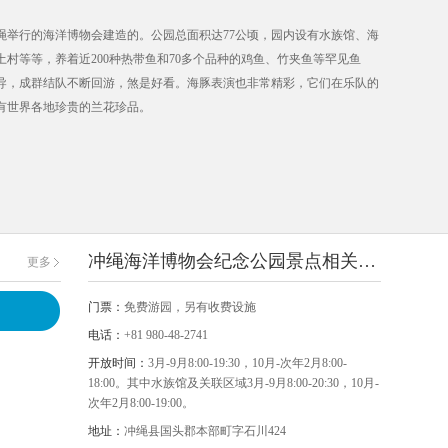
冲绳举行的海洋博物会建造的。公园总面积达77公顷，园内设有水族馆、海
村等等，养着近200种热带鱼和70多个品种的鸡鱼、竹夹鱼等罕见鱼
导，成群结队不断回游，煞是好看。海豚表演也非常精彩，它们在乐队的
有世界各地珍贵的兰花珍品。
冲绳海洋博物会纪念公园景点相关信息
更多
门票：
免费游园，另有收费设施
电话：
+81 980-48-2741
开放时间：
3月-9月8:00-19:30，10月-次年2月8:00-
18:00。其中水族馆及关联区域3月-9月8:00-20:30，10月-
次年2月8:00-19:00。
地址：
冲绳县国头郡本部町字石川424