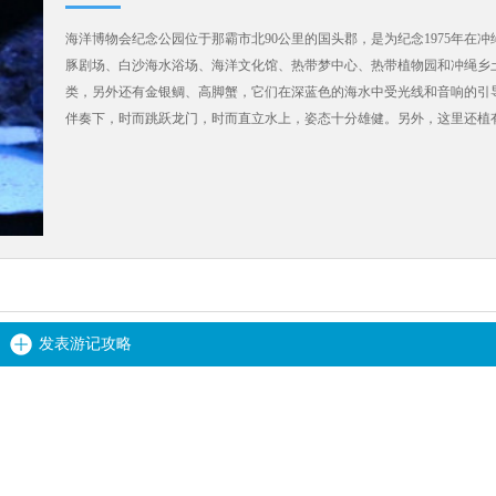
海洋博物会纪念公园位于那霸市北90公里的国头郡，是为纪念1975年在
豚剧场、白沙海水浴场、海洋文化馆、热带梦中心、热带植物园和冲绳乡土
类，另外还有金银鲷、高脚蟹，它们在深蓝色的海水中受光线和音响的引
伴奏下，时而跳跃龙门，时而直立水上，姿态十分雄健。另外，这里还植
发表游记攻略