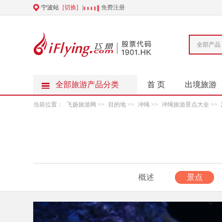
宁波站
[切换]
|
|
免费注册
全部产品
全部旅游产品分类
首 页
出境旅游
当前位置：
飞扬旅游网
>>
目的地
>>
冲绳
>>
冲绳旅游景点大全
>>
概述
景点