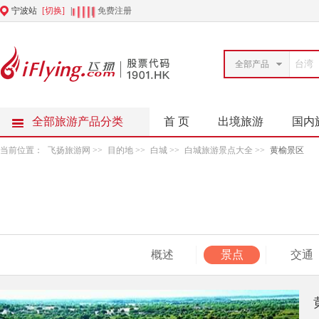
宁波站
[切换]
|
|
免费注册
全部产品
全部旅游产品分类
首 页
出境旅游
国内
当前位置：
飞扬旅游网
>>
目的地
>>
白城
>>
白城旅游景点大全
>>
黄榆景区
概述
景点
交通