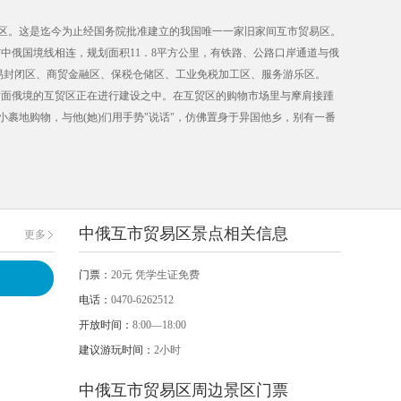
市贸易区。这是迄今为止经国务院批准建立的我国唯一一家旧家间互市贸易区。
中俄国境线相连，规划面积11．8平方公里，有铁路、公路口岸通道与俄
易封闭区、商贸金融区、保税仓储区、工业免税加工区、服务游乐区。
；对面俄境的互贸区正在进行建设之中。在互贸区的购物市场里与摩肩接踵
包小裹地购物，与他(她)们用手势"说话"，仿佛置身于异国他乡，别有一番
中俄互市贸易区景点相关信息
更多
门票：
20元 凭学生证免费
电话：
0470-6262512
开放时间：
8:00—18:00
建议游玩时间：
2小时
中俄互市贸易区周边景区门票