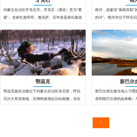
牙克石
根
内蒙古自治区牙克石市。牙克石（满语）意为“要
根河，是蒙语“葛根高勒”
塞”。史称扎敦昂昂、雅克萨。百年前是索伦旗游
的河”。根河市位于呼伦
牧、狩猎的地方，清朝雍正十年在此…
自治区最北部的旗市之一
鄂温克
新巴尔
鄂温克族自治旗位于内蒙古自治区东北部，呼伦
新巴尔虎左旗当地人习惯
贝尔大草原南端，滨洲铁路海拉尔站南侧，东街
虎和陈巴尔虎的由来略）
大兴安岭脊梁为界。东与牙克石市接壤，…
以呼伦湖为界而划分的。
1