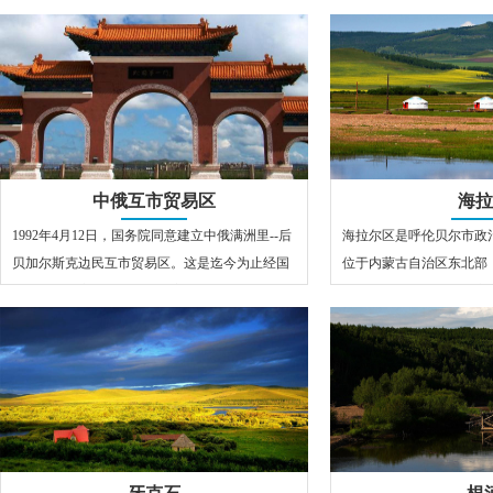
中俄互市贸易区
海拉
1992年4月12日，国务院同意建立中俄满洲里--后
海拉尔区是呼伦贝尔市政
贝加尔斯克边民互市贸易区。这是迄今为止经国
位于内蒙古自治区东北部
务院批准建立的我国唯一一家…
丘陵，海拔603～772米