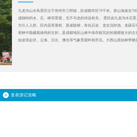
九龙沟山水风景区位于崇州市三郎镇，距成都市区76千米。群山海拔在700
成独特的水、石、峰等景观，无不与龙的传说有关。 景区由九龙沟水石
为引人入胜。区内花草葱郁、悬崖陡峭，有化石岩、龙女浣纱池、龙舔石
密林中隐藏着雄伟的古刹，是成都地区山林中保存较完好的规模较大的古庙
如波浪起伏，云海、日出、佛光等气象景观时有所见。大西山原始林带栖
日于峰顶远眺，成都平原尽收眼底，夜间观景，平原灯火璨若繁星，天地
发表游记攻略