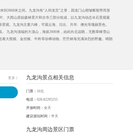
米到3868米之间。九龙沟有“人间龙宫”之誉，因龙门山褶皱断裂带而形
景片、大西山原始森林景片和古寺三部分组成，以九龙沟动态水石景观最
等景观。九龙沟主要六峰，可观云海、日出、月华、佛光等瑰丽景色。
。 九龙沟顶端的大顶山，海拔2600米，由此向北远眺，无数翠峰雪山
息着大熊猫、金丝猴、牛羚等珍稀动物。茫茫林海充满浓烈的野趣。晴朗
难分，蔚为奇观。
九龙沟景点相关信息
更多
门票：
10元
电话：
028-82295255
开放时间：
全天
建议游玩时间：
半天
九龙沟周边景区门票