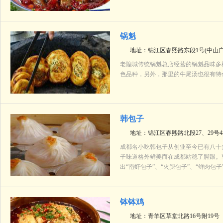
锅魁
地址：锦江区春熙路东段1号(中山广
老隍城传统锅魁总店经营的锅魁品味多
色品种，另外，那里的牛尾汤也很有特
韩包子
地址：锦江区春熙路北段27、29号
成都名小吃韩包子从创业至今已有八十多
子味道格外鲜美而在成都站稳了脚跟。
出“南虾包子”、“火腿包子”、“鲜肉
钵钵鸡
地址：青羊区草堂北路16号附19号