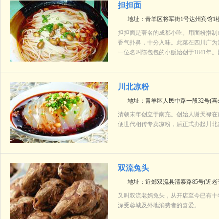
担担面
地址：青羊区将军街1号达州宾馆1楼
担担面是著名的成都小吃。用面粉擀制
香气扑鼻，十分入味。此菜在四川广为
一位名叫陈包包的小贩始创于1841年
川北凉粉
地址：青羊区人民中路一段32号(喜
清朝末年创立于南充。创始人谢天禄在
便世代相传专卖凉粉，后正式办起川北
双流兔头
地址：近郊双流县清泰路85号(近老
又叫双流老妈兔头，从开店至今已有十年
深受蓉城及外地消费者的喜爱。