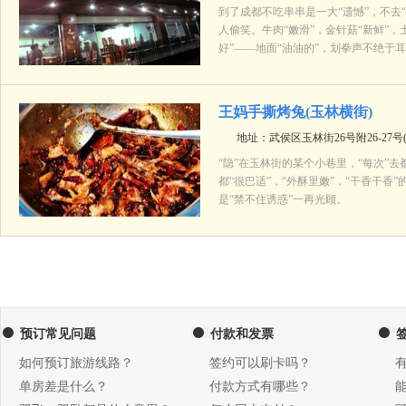
到了成都不吃串串是一大“遗憾”，不去“
人偷笑。牛肉“嫩滑”，金针菇“新鲜”，
好”——地面“油油的”，划拳声不绝于
王妈手撕烤兔(玉林横街)
地址：武侯区玉林街26号附26-27
“隐”在玉林街的某个小巷里，“每次”
都“很巴适”，“外酥里嫩”，“干香干香”
是“禁不住诱惑”一再光顾。
预订常见问题
付款和发票
如何预订旅游线路？
签约可以刷卡吗？
单房差是什么？
付款方式有哪些？