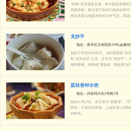
“钵钵”其实就是瓦罐，钵外面是画着
鸡签串制，晾冷浸于各种口味的佐料中
身具来着点纯真质朴的乡村气息，因其
龙抄手
地址：青羊区文殊院街19号(金麻街
创始于本世纪40年代，当时春熙路“浓
取“龙凤呈祥”之意，定名为“龙抄手”
细搓慢揉，擀制成“薄如纸、细如绸”
荔枝巷钟水饺
地址：武侯祠大街2号附2号
创始人钟少白，原店名叫“协森茂”，1
肉馅，不加其它鲜菜，上桌时淋上特制
的特色。