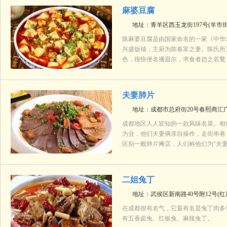
麻婆豆腐
地址：青羊区西玉龙街197号(羊市
陈麻婆豆腐是由国家命名的一家《中华
兴盛饭铺，主厨为陈春富之妻。陈氏所
色，很快便名播遐尔，求食者趋之若鹜
夫妻肺片
地址：成都市总府街20号春熙商汇广场
成都地区人人皆知的一款风味名菜。相
为业，他们夫妻俩亲自操作，走街串巷
区别一般肺片摊店，人们称他们为“夫
二姐兔丁
地址：武侯区新南路40号附12号(
在成都很有名气，它最有名是兔丁肉多
有五香卤兔、红板兔、麻辣兔丁。