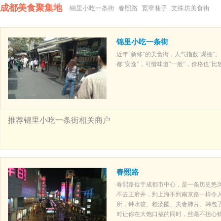
成都美食聚集地
锦里小吃一条街
春熙路
宽窄巷子
文殊坊美食街
锦里小吃一条街
近年“新修”的美食街，人气指数“爆棚”
都“安逸”，可惜味道“一般”，价格也“
推荐锦里小吃一条街相关商户
春熙路
春熙路位于成都市中心，是一条历史悠
不去王府井，到上海不到南京路一样令
所，钟水饺、赖汤圆、夫妻肺片、韩包
对让你在大饱口福的同时，丝毫不担心