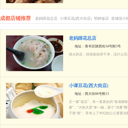
成都店铺推荐
老妈蹄花总店
小谭豆花(西大街店)
明婷饭店
皇城坝小吃
玉林串串香大学路店
王妈手撕烤兔(玉林横街)
老妈蹄花总店
地址：青羊区陕西街34号附3号
很火的店，蹄花收拾得干净，没什么毛
小谭豆花(西大街店)
地址：西大街86号附13
又一家“老店”，有一直喜欢的“老成都味
蜜”，“大热天里”来一碗，那个“消暑”
子靠“抢”，常有上了年纪的公公婆婆光