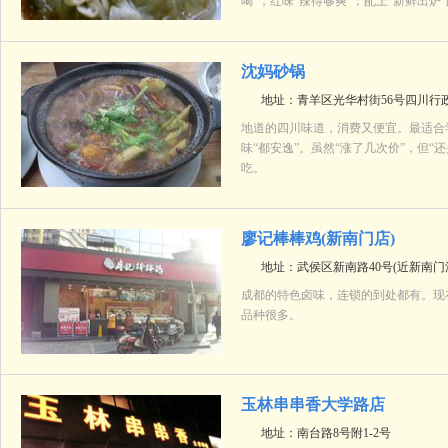
喝”，红味“辣得够爽”；配上“新鲜出炉
沈妈砂锅
地址：青羊区光华村街56号四川行
地道的四川味道，消费又便宜。最适合
味“都安逸”。虽然“涨了几次价”，但
吃。
廖记棒棒鸡(新南门店)
地址：武侯区新南路40号(近新南门
成都的特色卤味，连锁的到处都有。现
品种很多。
玉林串串香大学路店
地址：南台路8号附1-2号