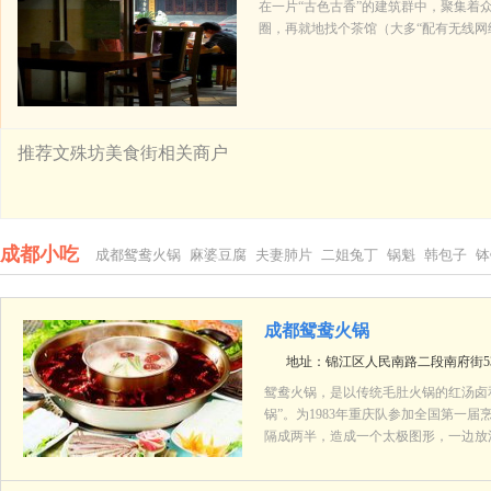
在一片“古色古香”的建筑群中，聚集着众
圈，再就地找个茶馆（大多“配有无线网
推荐文殊坊美食街相关商户
成都小吃
成都鸳鸯火锅
麻婆豆腐
夫妻肺片
二姐兔丁
锅魁
韩包子
钵
成都鸳鸯火锅
地址：锦江区人民南路二段南府街53
鸳鸯火锅，是以传统毛肚火锅的红汤卤
锅”。为1983年重庆队参加全国第一
隔成两半，造成一个太极图形，一边放