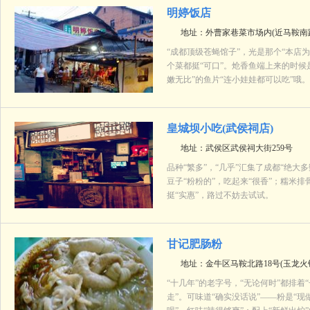
明婷饭店
地址：外曹家巷菜市场内(近马鞍南
“成都顶级苍蝇馆子”，光是那个“本店为
个菜都挺“可口”。炝香鱼端上来的时候是
嫩无比”的鱼片“连小娃娃都可以吃”哦
皇城坝小吃(武侯祠店)
地址：武侯区武侯祠大街259号
品种“繁多”，“几乎”汇集了成都“绝大
豆子“粉粉的”，吃起来“很香”；糯米排
挺“实惠”，路过不妨去试试。
甘记肥肠粉
地址：金牛区马鞍北路18号(玉龙火
“十几年”的老字号，“无论何时”都排着
走”。可味道“确实没话说”——粉是“现