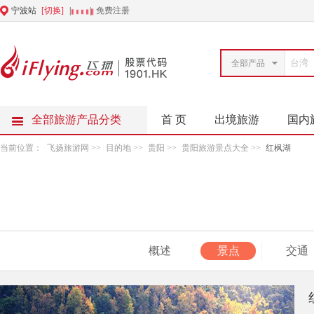
宁波站
[切换]
|
|
免费注册
全部产品
全部旅游产品分类
首 页
出境旅游
国内
当前位置：
飞扬旅游网
>>
目的地
>>
贵阳
>>
贵阳旅游景点大全
>>
红枫湖
概述
景点
交通