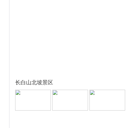
乘车约6小时 赴长白山下第一镇二道白河
▲晚餐【人参鸡】
提示：此天车程较长，请自备点零食。
长白山北坡景区