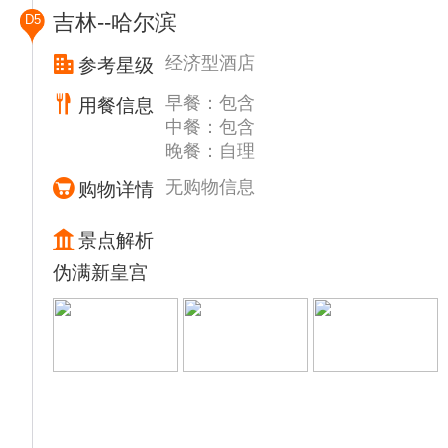
转服务站自由活动或根据天气情况，乘坐景区
吉林--哈尔滨
D5
倒站车（旺季人多需排队等候）登松花江、鸭
绿江、图们江三江之源亚洲最大的火山口湖
经济型酒店
参考星级
▲【长白山天池】：又称白头山天池，是中国
早餐：包含
用餐信息
境内保存最为完整的新生代多成因复合火山，
中餐：包含
天池周围火山口壁陡峭，并形成十几座环状山
晚餐：自理
山峰，海拔均在2500米以上，素有“三江之
源”的雅称。2000年，长白山天池被上海大世
无购物信息
购物详情
界基尼斯总部公布为“海拔最高的火山湖”。
▲【长白山瀑布】：是长白山天池北侧的天文
景点解析
峰和龙门峰的中间的一个缺口，这个缺口就是
伪满新皇宫
天池的出水口，被称为“闼门”。天池的水从闼
门流出来在白头山天池的北侧，距长白山瀑布
下约1公里处，有一奇特的天然温泉群【聚龙
泉】：是温泉群中水量最大、分布最广、水温
最高的温泉，堪称长白山第一泉。后游览【长
白山小天池】：在长白瀑布以北3公里处，隐
在幽静的岳桦林中，在周围的岳桦树环绕下仿