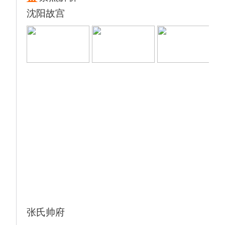
住酒店及导游联系方式，若入住障碍，请第一
沈阳故宫
时间联系导游/确认单里的紧急联系人。
张氏帅府