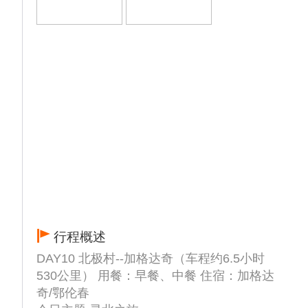
抵达漠河，参观全国唯一的一座城内原始森林
公园、1987年五六大火四不烧之一的——松
苑公园（免费景点，游览1小时左右）：松苑
福地，游客必极之所，初步了解原始森林的浓
郁风情；登西山公园——俯瞰漠河山城纯朴、
自然景观。参观【大兴安岭五六火灾纪念馆】
（30分钟），每周一闭馆。打卡网红景点--漠
河舞厅（外观）。
▲【北极村】后赴中国最北的临江小村——
【北极村】（门票自理65元/人）
▲【北极山珍】晚餐品尝特色北极山珍
【“温馨”小贴士】
1.额尔古纳-北极村（非高速500KM 7h）当天
行程概述
乘车时间较长，自备小食，烦请配合导游合理
安排时间
DAY10 北极村--加格达奇（车程约6.5小时
2.北极村属于中国最北边疆，由于天气情况请
530公里） 用餐：早餐、中餐 住宿：加格达
根据自身增减衣物
奇/鄂伦春