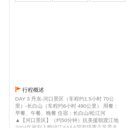
周一全天闭馆），张氏帅府位于沈阳市区，又
称为“大帅府”，是原奉系军阀首领张作霖、爱
国将领张学良父子的官邸和旧居，府前坐落着
张学良将军身着戎装的雕像，正气威武，府内
有雕梁画栋的四合院、恢宏的欧式洋楼、水榭
亭台的花园，十分气派别致。
▲【鸭绿江断桥】（不上桥）（游览约0.5小
时）原名清城桥，她是鸭绿江上连接中朝两岸
最早的一座公路桥。1941年日本侵略者出于
军事侵略和经济掠夺的需要，指令伪满洲国和
朝鲜当局建造此桥，如今，人们为了缅怀当年
抗美援朝时期的英勇烈士，在断桥桥头树立了
行程概述
彭德怀、毛岸英、邱少云、黄继光等众多英模
塑像。
DAY 3 丹东-河口景区（车程约1.5小时 70公
▲【安东老街】（游览约0.5小时）建筑外形
里）-长白山（车程约6小时 490公里） 用餐：
主要参照丹东二十世纪二、三十年代老街号建
早餐、午餐、晚餐 住宿：长白山/松江河
筑形式，复制了一部分标志建筑、老街名在项
▲【河口景区】（约50分钟）抗美援朝渡江地
目里，采用了民国时期主要建筑符号做外墙及
2004年被列入鸭绿江AAAA国家级重点风景名