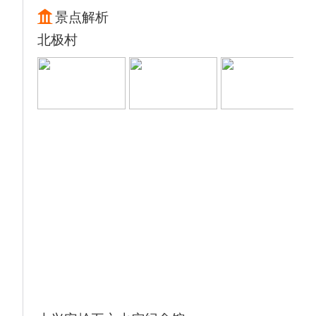
色，映射出那句：天苍苍、野茫茫、风吹见牛
景点解析
羊！
北极村
▲【33湿地停靠点】33天然湿地区域这里每
年都有大量的天鹅迁徙，这里也是诸多摄影爱
好者的最佳观赏点；沿着蓝色绵延的额尔古纳
河一路前行，走进黑山头你会发现没有哪个民
族比蒙古族对马的崇拜和敬仰更虔诚的，在马
倌带领下我们认识蒙古马、了解马背上的工具
以及怎样驯服它；漫步在草原上，和花儿拍拍
照，以骏马为背景，拍出你想要的高格调，尽
情的在这里撒欢。
▲【草原农家菜】品尝午餐
▲【额尔古纳国家湿地公园】门票自理65元/
人（乘车前往天骄故里—【额尔古纳】参观
【额尔古纳国家湿地公园】（电瓶车15/人请
自理）中国目前保持原状态最完好、面积最大
的湿地，蜿蜒回肠的河谷湿地，清澈的根河静
静流淌，曲水环抱的马蹄岛，山间白桦与湿地