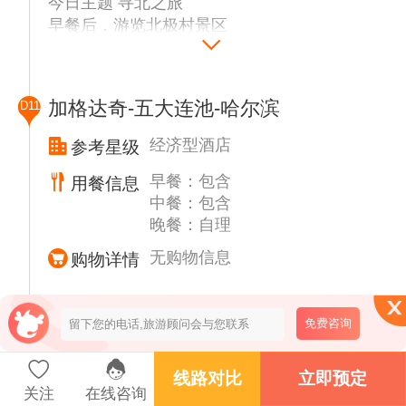
今日主题 寻北之旅
早餐后，游览北极村景区
▲【中国最北一家】（30分钟），
▲【中国最北点】（30分钟），北望亚口，金
鸡之冠，同情桥，游览七星广场，与天涯海角
加格达奇-五大连池-哈尔滨
D11
齐名的【神州北极】（30分钟）,
▲【最北邮政局】（10分钟），『给家人寄一
经济型酒店
参考星级
张明信片』。到北极村最北邮局自行购买一张
早餐：包含
用餐信息
明信片，写上祝福的话语，再请工作人员盖上
中餐：包含
最北邮局的戳，从中国最北的地方寄回家，给
晚餐：自理
自己的旅途添上一抹独特的意义。
▲【养生宴】品尝午餐
无购物信息
购物详情
▲【北极沙洲】徒步走至这里可是北中之
北，“北望垭口广场”北字标志是三个北字的半
景点解析
边，从中心呈 120 度角散射排列，所以从哪
免费咨询
五大连池
个角度看都是北字。
▲【神州北极广场】位于黑龙江畔，竖立着一
线路对比
立即预定
座“神州北极”石碑，“神州北极”四个大字遒劲
关注
在线咨询