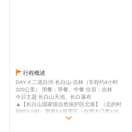
行程概述
DAY 4 二道白河-长白山-吉林（车程约4小时
320公里） 用餐：早餐、中餐 住宿：吉林
今日主题 长白山天池、长白瀑布
▲【长白山国家级自然保护区北坡】（总的时
间约3小时）国家5A级景区（自理大门票105
元+必须乘坐环保车80元+倒站车85元+环线车
35元）：抵达后乘坐环保车进入景区。景区中