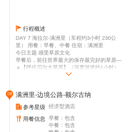
行程概述
DAY 7 海拉尔-满洲里（车程约3小时 230公
里） 用餐：早餐、中餐 住宿：满洲里
今日主题 感受草原文化
早餐后，前往世界最大的保存最完好的草原—
▲【呼伦贝尔大草原】（深度游览约1小时）
沿途领略草原风光，与畜群留影，草原醉人风
光、蓝天、白云、碧野、牧歌，令人陶醉大自
然，是您摄影留念，抛弃喧嚣的都市，放飞心
满洲里-边境公路-额尔古纳
D8
情的最佳地方。这里是以游牧部落为景观的旅
游景点。每到水草丰美的季节，这里就会聚集
经济型酒店
参考星级
很多游牧的牧民，形成一个自然的游牧部落。
早餐：包含
用餐信息
茫茫大草原上茵茵的牧草，弯弯曲曲的河水，
中餐：包含
成群的牛羊，点点的蒙古包……构成了一幅完