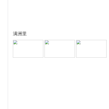
东北茫茫原始森林的雄浑与博大。赴草原之城
呼伦贝尔市——海拉尔。
入住海拉尔
【旅游小提示】
丹顶鹤放飞时间9:30/11:00/14:00/15:30，最
终以景区实际通知为准。如特殊原因放飞取消
满洲里
无退费。（旅游淡季一天放飞2次，放飞时间
以实际为准）