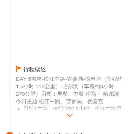
佛套上一个银色的光环，所有这里又名“银环
湖”。
▲【绿渊潭景区】：因池水碧绿深窘而得名。
绿渊潭瀑布飞流直下，最高落差达26米，瀑水
落于巨石而四渐，而后流入深潭。每逢雾起，
潭上水雾弥漫，与高山岳桦、旷古巨石浑然而
一体，美不胜收，恰似人间仙境。后下山
▲【森林小炒】品尝午餐
▲【神秘朝鲜百年部落】（时间约1小时）
行程概述
（赠送景点，如遇景点关闭费用不退）坐落于
长白山脚下，依山傍水，独特的气候、地质和
DAY 5吉林-松江中路-官参局-伪皇宫（车程约
生态环境造就了世界一流的生态旅游目的地。
1.5小时 110公里）-哈尔滨（车程约3小时
这里有朝鲜族民俗馆、朝鲜族非物质文化遗产
270公里）用餐：早餐、中餐 住宿： 哈尔滨
展示馆、传统美食体验馆、特色民宿，可以说
今日主题 松江中路、官参局、伪皇宫
是一扇了解中国朝鲜族百年沧桑历史的窗口。
▲【松江中路]（时间约0.5小时）松江中路是
抵达后参观民俗体验馆，了解朝鲜族泡菜、打
吉林市的景观大道，在松花江边，被誉为“吉
糕的制作过程、解朝鲜族过周岁、过花甲的盛
林外滩”。沿路设“世纪之光”“北国之声”等雕塑
大场面。后到百姓家中，体验坐在火炕上的感
群，江城广场喷泉