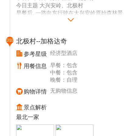
今日主题 大兴安岭、北极村
早餐后, 一路向东行驶在大兴安岭原始森林景
观大道上；穿越原生态的大草原、大森林，从
草原到森林到湿地到高山，递次变换的景象大
观让人目不暇接；穿越多民族的聚居地，蒙古
北极村--加格达奇
D10
族、俄罗斯族、鄂温克族、原生态使鹿部落令
人难忘。一路尽享草原的美丽风光。途经中国
经济型酒店
参考星级
冷极——根河，游览【中国冷极村】。
早餐：包含
用餐信息
乘车赴【满归】, 满归为“孟库依河”河名谐
中餐：包含
音，因地处孟库依河南岸而得名。满归镇行政
晚餐：自理
隶属内蒙古自治区呼伦贝尔市根河市管辖,
东、东北与黑龙江塔河县、漠河县接壤，南与
无购物信息
购物详情
阿龙山镇隔山相望，西与额尔古纳市毗连。
乘车赴漠河，穿越我国最大的天然林区【大兴
景点解析
安岭】，欣赏成片的白桦林、成片野花及大片
最北一家
勺药花，葱葱郁郁的落叶松林，沿途处处是美
景，可停车欣赏拍照。
▲【农家菜】品尝午餐