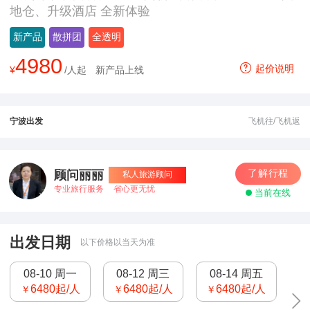
尔滨双飞13日游
地仓、升级酒店 全新体验
新产品
散拼团
全透明
4980
起价说明
¥
/人起
新产品上线
宁波出发
飞机往/飞机返
了解行程
顾问丽丽
私人旅游顾问
专业旅行服务
省心更无忧
当前在线
出发日期
以下价格以当天为准
08-10 周一
08-12 周三
08-14 周五
6480
起/人
6480
起/人
6480
起/人
￥
￥
￥