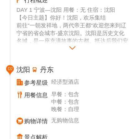
行程概述
DAY 1 宁波—沈阳 用餐：无 住宿：沈阳
【今日主题】你好！沈阳，欢乐集结
前往“一朝发祥地，两代帝王都“欢迎您来到辽
宁省的省会城市-盛京沈阳。沈阳是历史文化
名城，是一座充满故事的古都。抵达后我们安
排专职司机车辆接您入住酒店。
今天是集合日期，这一天没有活动安排，一整
天都是集合时间哦。
沈阳
丹东
D2
酒店通常入住时间为集合日当天下午14:00。
如果你到的较早，酒店还没准备好房间的话，
经济型酒店
参考星级
您可以把行李寄存在前台，先去周边逛逛~
早餐：包含
用餐信息
【旅游小提示】
中餐：包含
①我们为您安排接机服务，我们会根据实际乘
晚餐：自理
坐人数，调整接机车型，由于大家抵达时间不
同，可能会存在不超过30min等待彼此的时
无购物信息
购物详情
间，如介意可自理打车前往酒店。
②出团前1天会发送短信/出团通知书，告知入
景点解析