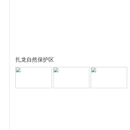
备注：长白山景区因天气变化莫测，如天气特
特点。目前开放的景点达到了30多处，推出各
殊原因景区关闭（景区当天早上7点之前公众
类原状陈列、基本陈列和专题展览50余个。
号会发布消息）为了让游客有更好的体验 景
游览后前往哈尔滨 入住酒店
点替换成4A景区峡谷浮石林+冰水泉景区，长
白山景区105大门票置换 此景区 车费+门
票）。
扎龙自然保护区