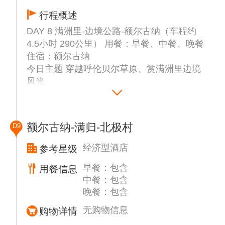
行程概述
DAY 8 满洲里-边境公路-额尔古纳（车程约
4.5小时 290公里） 用餐：早餐、中餐、晚餐
住宿：额尔古纳
今日主题 穿越呼伦贝尔草原、赏满洲里边境
风光
▲【国门景区】门票不含（外观）位于中俄边
境线上，是中国陆路口岸最大的国门，与俄罗
斯的后贝加尔斯克小镇遥遥相望。
额尔古纳-满归-北极村
D9
▲【套娃景区】门票不含（外观），满洲里套
娃广场是满洲里标志性旅游景区，广场集中体
经济型酒店
参考星级
现了满洲里中、俄、蒙三国交界地域特色和三
早餐：包含
用餐信息
国风情交融的特点
中餐：包含
▲【中俄边境观景大道】中俄边防公路这片茫
晚餐：包含
茫草原，一不留神竟然链接上了俄罗斯的信
号，让你不出国门“连
无购物信息
购物详情
世界”。道路两旁呈现出蓝天碧草“一线天”的景