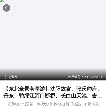
宁波出发
产品编号：ZT0032210
【东北全景奢享游】沈阳故宫、张氏帅府、
丹东、鸭绿江河口断桥、长白山天池、吉
林、长春伪皇宫、扎龙-呼伦贝尔草原、哈
一次游东北四省、纯玩O购物O自费 升级2+1 航空陆