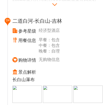
街景装饰，是集怀旧观光、经典美食、旅游购
胜区，这里是鸭绿江沿线景色最优美的地方，
物等于一体多功能文化商街。后入住酒店。‌
著名的歌唱家蒋大为的那首《在那桃花盛开的
地方》取材地。
二道白河-长白山-吉林
D4
▲【河口农家菜】品尝午餐
▲【虎山长城外观】远观万里长城的最东端起
经济型酒店
参考星级
点，天然奇景“睡观音”
早餐：包含
用餐信息
▲【中朝边界一步跨】（约15分钟）感受两国
中餐：包含
近在咫尺，却又远在天涯的异国风情。中朝水
晚餐：自理
路边界最近的地方。
▲【鸭绿江河口游船】（游船门票80自理，约
无购物信息
购物详情
20分钟 ）观看中朝两岸，近距离观看朝鲜，
我们可以看到援朝战争被炮火炸断的河口断桥
景点解析
朝鲜现在运营的三甲医院，朝鲜大队，朝鲜沿
长白山瀑布
江，女子医院等，哨所原名清城桥，它是鸭绿
江上连接中朝两岸最早的一座公路桥。乘坐河
口游船，观赏中朝两岸风光，在鸭绿江中，只
要不上岸，就不越境。