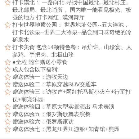
打卡漠北： 一路向北-寻找中国最北--最北村庄、
最北邮局、最北哨所 、国内唯一能看见极光、极
昼的地方 打卡网红--漠河舞厅
打卡世界地质公园： 世界地址公园--五大连池，
打卡北饮泉--世界三大冷泉--品尝到口味奇绝的冷
矿泉水
打卡美食 包含14顿特色餐：吊炉饼、山珍宴、人
参鸡、手把肉、北极山珍
●全程 随车赠送小零食
成人包含以下福利;
赠送体验一：游牧天边
赠送体验二：草原穿越SUV交通车
赠送体验三：访牧户+网红托马斯小火车+行军打
仗+萌宠乐园
赠送体验四：草原大型实景演出 马术表演
赠送体验五：俄罗斯歌舞表演餐
赠送体验六：俄罗斯家访
赠送体验七：黑龙江界江游船+知青馆+熊园