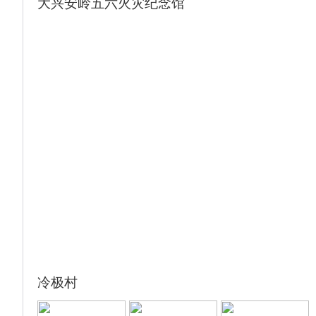
大兴安岭五六火灾纪念馆
植被连绵成片，远处山峦及大片农田曲径悠长
延伸到天边；额尔古纳小城全貌尽收眼底。在
干旱的季节，由于较稳定的水情、充足的湿
地，这里成为许多鸟类非常重要的庇护场所，
是全球鸟类东亚一澳大利亚迁徙路线的“瓶
颈”，这里是世界鸟类保护的重要区域。
晚餐品尝【黄金盛宴—烤全羊】（活动已含）
烤全羊是蒙古宫廷名菜， 吃法别致，入口外
酥内嫩，鲜美爽滑;不油不腻，不膻不燥，加
工出的烤全羊，色泽金黄，鲜香不腻，外焦里
嫩，味道独特，席间赠送大型开羊仪式，蒙古
歌舞表演和马头琴表演，热闹非凡（PS：20
人以上赠送1只烤全羊，不足20人改为手把羊
肉）
赠送体验四：草原大型实景演出 马术表演
赠送体验五：俄罗斯歌舞表演餐
冷极村
赠送体验六：俄罗斯家访