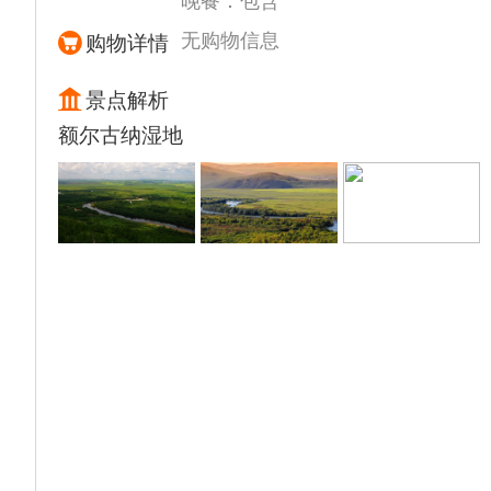
晚餐：包含
美的草原风情画。
走进【最美陈巴尔虎旗草原部落】体验蒙古族
无购物信息
购物详情
最尊贵的迎宾礼仪—
▲【下马酒】【祭敖包】美丽的蒙古族姑娘身
景点解析
着民族服饰手捧银碗献上草原人代表热情欢迎
额尔古纳湿地
的美酒，参与草原神圣的祭祀仪式
▲【特色手把肉】午餐品尝特色手把羊肉
乘车前往【中俄边境】这里地处于中俄蒙三国
交界的地方，放眼望去，满眼的哥特式尖顶建
筑、仿木刻楞式的平房建筑、更像是为俄国人
建造的中国城市。在这里你会发现这座城市随
处可见的欧式建筑风格以及金发碧眼的俄罗斯
人，玲琅满目的俄罗斯小商品，仿佛身处异
国，体会这份浓浓的风情。
▲满洲里，欣赏异国情调的建筑，体验异国情
调的生活。满洲里是一座拥有百年历史的口岸
城市，融合中俄蒙三国风情，被誉为“东亚之
窗”。