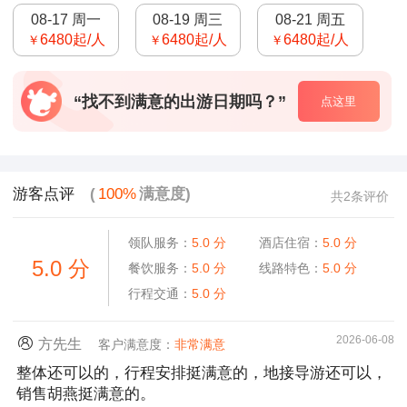
08-17 周一
08-19 周三
08-21 周五
6480
起/人
6480
起/人
6480
起/人
￥
￥
￥
“找不到满意的出游日期吗？”
点这里
游客点评
(
100%
满意度)
共2条评价
领队服务：
5.0
分
酒店住宿：
5.0
分
5.0
分
餐饮服务：
5.0
分
线路特色：
5.0
分
行程交通：
5.0
分
2026-06-08
方先生
客户满意度：
非常满意
整体还可以的，行程安排挺满意的，地接导游还可以，
销售胡燕挺满意的。