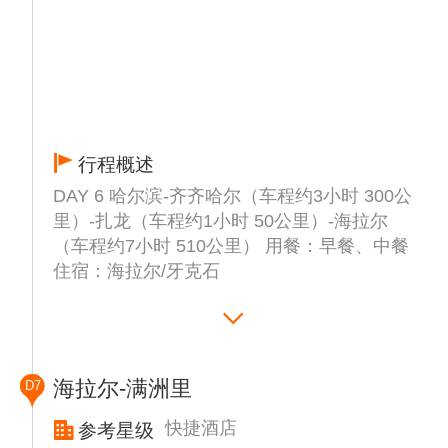
行程概述
DAY 6 哈尔滨-齐齐哈尔（车程约3小时 300公
里）-扎龙（车程约1小时 50公里）-海拉尔
（车程约7小时 510公里） 用餐：早餐、中餐
住宿：海拉尔/牙克石
早餐后游览▲【扎龙自然保护区】（门票自理
65元/人）(游览60分钟左右，不含电瓶车10
元/次)，最美鹤城最美扎龙1987年4月国务院
海拉尔-满洲里
D7
批准晋升为国家级自然保护区，1992年扎龙
保护区被列入首批国际重要湿地名录。经过多
快捷酒店
参考星级
年的管理与建设，已经成为全球16个国际重要