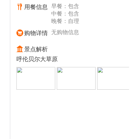
早餐：包含
用餐信息
湿地保护成功范例之一。扎龙是以芦苇沼泽为
中餐：包含
主的内陆湿地和水域生态系统类型的自然保护
晚餐：自理
区，栖息着以鹤为主的众多珍稀水禽，独特的
地理位置和典型的湿地生态系统使其成为东北
无购物信息
购物详情
地区重要的鸟类繁殖地和栖息地，其中尤以珍
禽丹顶鹤闻名于世。【观鹤台】、【六鹤同
景点解析
春】、【波光栈道】、苇荡泛舟、丹顶鹤放飞
呼伦贝尔大草原
训练、等“扎龙十六景”的独有景观。特别是在
栈道平台观看丹顶鹤野化放飞训练是扎龙所有
景点的魂魄。在每天定点放飞的时候，一群美
丽的丹顶鹤舞动着洁白的翅膀，在湛蓝的天空
上自由的飞翔，会让我们有赏心悦目、诗情画
意般的感觉，也会收下来自仙鹤的"鸿运当
头”的吉祥祝福。
▲【扎龙农家菜】中午品尝特色餐
午餐后乘车穿越我国最大的天然林区【大兴安
岭】，沿途欣赏茂密的原始针叶林景观，感受