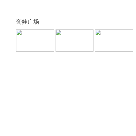
赠送体验一：游牧天边
赠送体验二：草原穿越SUV交通车
赠送体验三：访牧户+网红托马斯小火车+行
套娃广场
军打仗+萌宠乐园
提示：进蒙古部落里面会有自带的特产比如银
饰奶片等，不是指定购物店，自愿无强迫。