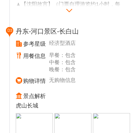
▲【沈阳故宫】（门票自理游览约1小时，每
周一全天闭馆），沈阳故宫位于沈阳市沈河
区，是中国现存完整的两座宫殿建筑群之一，
后金入关前的皇宫，也是清朝迁都北京后的盛
丹东-河口景区-长白山
D3
京行宫，沈阳故宫博物院不仅有精美的古代宫
殿建筑，还以丰富的珍贵收藏而著称海内外，
经济型酒店
参考星级
宫内收藏有大量旧皇宫遗留下来的宫廷文物，
早餐：包含
用餐信息
在宫中的各陈列馆可以观赏到这些珍贵的宝
中餐：包含
物。
晚餐：包含
▲【清代一条街】（游览约0.5小时满清古街
又称为清代一条街，东起抚近门、西至怀远
无购物信息
购物详情
门，长约1千米，两侧雕梁画栋，仿古建筑美
不胜收，各色小店带您感受不一样的复古风
景点解析
情。
虎山长城
▲【原汁原味吊炉饼】金黄酥脆，吃起来香酥
可口，这种饼的工艺特别独特，放在盘子里是
一个饼，用筷子夹起来则是一条一条的。
▲【张氏帅府】（门票自理游览约1小时，每