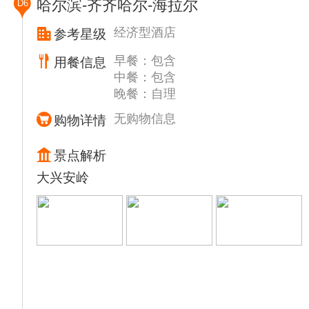
哈尔滨-齐齐哈尔-海拉尔
D6
觉，品尝大麦茶，和主人聊天，了解朝鲜族的
▲【官参局】（时间约1小时）清代三大官参
风土人情。
局之一，主要负责人参采集、专卖及税收等事
经济型酒店
参考星级
随后乘车赴吉林，安排入住酒店。
务，垄断东北人参贸易。现建筑为原吉林市政
▲ 温馨提示
早餐：包含
用餐信息
府机关车队调度室改建，内容以文史资料为
1、旺季长白山景区限流（如果遇到长白山北
中餐：包含
主。馆内展陈丰富，通过翔实的史料与珍贵的
景区限流改到长白山西景区）
晚餐：自理
实物，生动展现了吉林官参局的历史变迁、人
2、旺季长白山游客较多，且部分酒店早餐时
参的贸易历程以及其应用与栽培历史。
无购物信息
购物详情
间较晚，为保证游览顺利，故早餐为餐包，给
游览后前往长春
您带来不便，敬请谅解！
▲【东北炖菜】品尝午餐
景点解析
3、景区内行程自由、分散故不统一安排午
▲【伪满皇宫博物院】（时间约1.5小时）自
大兴安岭
餐，景区内有自助餐厅60元/人。景区里提供
理大门票 ，伪皇宫耳麦20元/人自理
温泉鸡蛋，温泉玉米，泡面等供游客选择。
国家首批AAAAA级旅游景区、在清朝末代皇
4、长白山景区观赏效果视天气而定，如遇大
帝爱新觉罗·溥仪充当伪满洲国傀儡皇帝时的
雨大风可能出现封山情况出现，根据当天实际
宫殿遗址上建立起来的一座宫廷遗址型博物
情况，如景区交通未产生，可当地退还；
馆，现已成为国家首批AAAAA级旅游景区，
5、长白山景区由导游带到天池后自由活动，
世界警示性教育基地。伪满皇宫占地面积
故无全程陪同，请您自行游览景区内景点，并
25.05万平方米，内有大小建筑数十座，建筑
注意安全。
风格古今并陈、中外杂糅，具有典型的殖民性