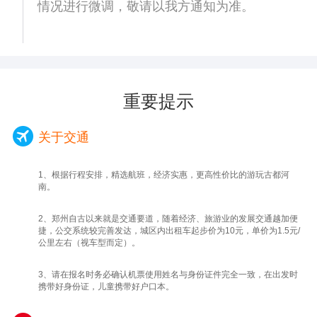
合，再现了城摞城奇观，游客可以自由移动体
情况进行微调，敬请以我方通知为准。
验、身临其境，六联屏互动， 高清影像，感
受从未有的空间体验,带你穿越开封的前世今
生！
中餐特意安排品尝当地特色<开封灌汤包>。
中餐后，车程约1.5个小时赴“郑州东”送团，然
重要提示
后，再赴“郑州新郑机场”送团，晚上回到温馨
的家，结束愉快的旅程。
关于交通
1、根据行程安排，精选航班，经济实惠，更高性价比的游玩古都河
南。
2、郑州自古以来就是交通要道，随着经济、旅游业的发展交通越加便
捷，公交系统较完善发达，城区内出租车起步价为10元，单价为1.5元/
公里左右（视车型而定）。
3、请在报名时务必确认机票使用姓名与身份证件完全一致，在出发时
携带好身份证，儿童携带好户口本。