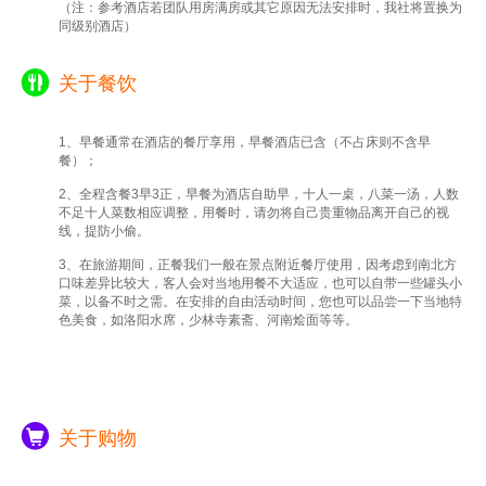
（注：参考酒店若团队用房满房或其它原因无法安排时，我社将置换为
同级别酒店）
关于餐饮
1、早餐通常在酒店的餐厅享用，早餐酒店已含（不占床则不含早
餐）；
2、全程含餐3早3正，早餐为酒店自助早，十人一桌，八菜一汤，人数
不足十人菜数相应调整，用餐时，请勿将自己贵重物品离开自己的视
线，提防小偷。
3、在旅游期间，正餐我们一般在景点附近餐厅使用，因考虑到南北方
口味差异比较大，客人会对当地用餐不大适应，也可以自带一些罐头小
菜，以备不时之需。在安排的自由活动时间，您也可以品尝一下当地特
色美食，如洛阳水席，少林寺素斋、河南烩面等等。
关于购物