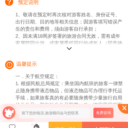
预定说明
一人一正座。
4、用餐：全程含餐3早3正，正餐餐标30元。
1、敬请在预定时再次核对游客姓名、身份证号、
5、导游：优秀持证导游服务（接驳部分不含导
出行日期、目的地等相关信息；因游客填写错误产
游，9人以下安排司兼导，负责衔接，不负责景区
生的责任和费用，须由游客自行承担；
内讲解）。
2、因未满18周岁签署的旅游合同无效，需有成年
6、购物约定：纯玩，无购物。
家属陪同出游，或家属委托同行的成年人（同意确
7、儿童（2-12周岁）：含机票、车位、餐费、导
认）陪同；
游服务，不含门票、床位（不占床不含早餐）。
3、有健康问题、行动不便、孕妇等请勿预定报
二、【团费不包含内容】
温馨提示
名；
1、保险；
2、个人消费；
一．关于航空规定：
3、单房差。
1. 根据民航总局规定：乘坐国内航班的旅客一律禁
4、景交：龙门石窟往返电瓶 20 元/人（必要产
止随身携带液态物品，但液态物品可办理行李托运
生），少林寺单程电瓶车15+少林寺龙门白马寺无
手续，如果旅客真的有必要随身携带少量旅行自用
线讲解器45+白马寺电瓶车往返10=70元/人（必要
的化妆品，那每种化妆品限带一件，连容器容积不
产生）。
得超过100毫升，并应置于独立袋内，接受开瓶检
免费咨询
5、门票：请根据年龄段当地自补门票（报名时也
查，同时，禁止旅客随身携带打火机、火柴乘坐民
可交由旅行社）：60周岁以下需补门票330元，60-
航飞机。