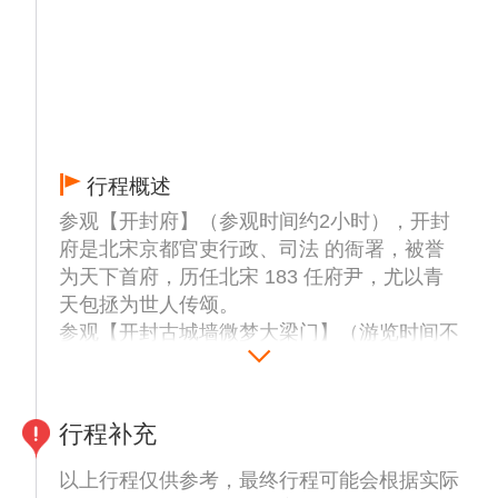
行程概述
参观【开封府】（参观时间约2小时），开封
府是北宋京都官吏行政、司法 的衙署，被誉
为天下首府，历任北宋 183 任府尹，尤以青
天包拯为世人传颂。
参观【开封古城墙微梦大梁门】（游览时间不
少于半小时），开封古城墙大梁门是开封古城
的西门，重建于1998年。漫步在开封古城
墙，裸眼体验5D《微梦大梁门》演出，真正
行程补充
的全沉浸空间，360°空间包裹在真实的城墙造
景中，以颠覆传统的方式，历史与科技相结
以上行程仅供参考，最终行程可能会根据实际