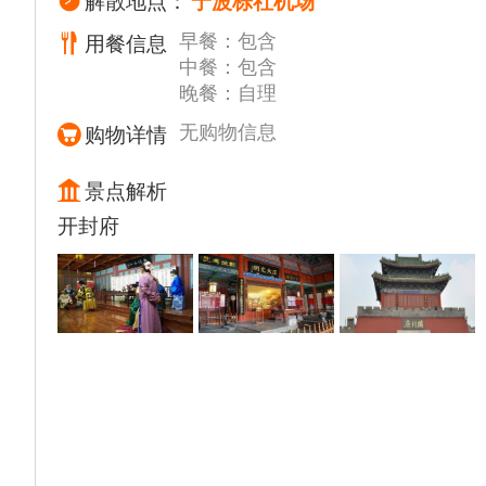
解散地点：
宁波栎社机场
中餐特意安排品尝当地特色<登封芝麻盖烧饼
早餐：包含
用餐信息
>，下午乘车前往八朝古都——开封（车程约
中餐：包含
2.5小时左右），参观【万岁山·大宋武侠城】
晚餐：自理
（白天+夜游）万岁山武侠城位于风景秀丽的
万岁山脚下，占地面积广阔。它不仅是一处
无购物信息
购物详情
AAAA级旅游景区，更是文化的殿堂。
备注：最终节目以景区当天演出为准，每日节
景点解析
目单可以关注万岁山武侠城公众号查看当天节
开封府
目表，景区也推出了一些《侠女飞天》《斗鸡
表演》《猴戏表演》等民间民俗表演，NPC
全景互动沉浸式体验武侠世界《大武侠城》。
结束后前往酒店休息。