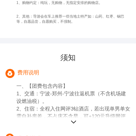
1、购物约定：纯玩，无购物，无指定安排的购物店。
2、其他：导游会在车上推荐一些当地土特产如：山药、红枣、锅巴
等，自愿品尝，自愿购买，不强制。
须知
费用说明
一、【团费包含内容】
1、交通：宁波-郑州-宁波往返机票（不含机场建
设燃油税）。
2、住宿：全程入住网评3钻酒店，若出现单男单女
需自补房差，不占床不含早，可+120元升级网评
四钻。
3、车辆：根据人数安排车型，当地空调旅游车，