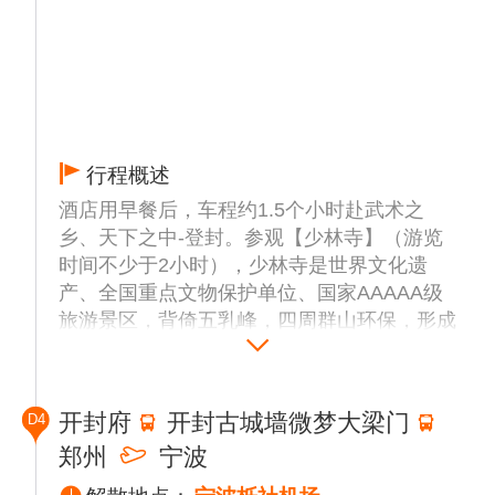
行程概述
酒店用早餐后，车程约1.5个小时赴武术之
乡、天下之中-登封。参观【少林寺】（游览
时间不少于2小时），少林寺是世界文化遗
产、全国重点文物保护单位、国家AAAAA级
旅游景区，背倚五乳峰，四周群山环保，形成
了得天独厚的自然屏障。少林寺始建于北魏太
和十九年，距今已经有1500多年的历史。参
观完少林寺寺院、参观寺院僧人的长眠之地
开封府
开封古城墙微梦大梁门
D4
——【塔林】【观赏精彩的武术表演】温馨提
郑州
宁波
示：（随缘参观武术表演，因受其他因素，未
赶上定点段表演将直参观其它部分）。