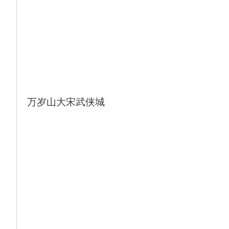
特别安排【唐洛阳城国家遗址公园】天堂·明
堂景区外景、1300多年前，中国历史上唯一
的女皇武则天在洛阳登基称帝，改唐为周，建
立武周政权，号"圣神皇帝"。【应天门广场】
外景、始建于隋大业元年，是隋唐洛阳城宫城
的正南门，历经隋、唐、五代、北宋四个时期
500余年。在这里，武则天曾登基，并举行重
要庆典和外交活动。应天门是隋唐时期政治、
万岁山大宋武侠城
经济、文化活动的重要发生地，是洛阳历史和
隋唐中原文化的重要证明，具有极高的历史价
值。结束后入住酒店。