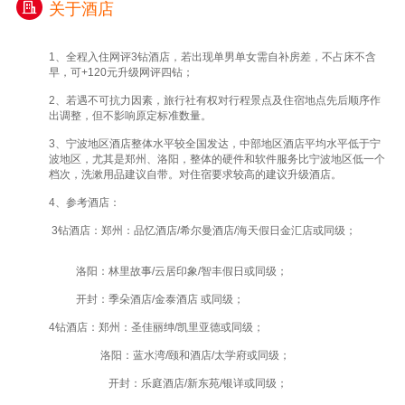
关于酒店
1、全程入住网评3钻酒店，若出现单男单女需自补房差，不占床不含
早，可+120元升级网评四钻；
2、若遇不可抗力因素，旅行社有权对行程景点及住宿地点先后顺序作
出调整，但不影响原定标准数量。
3、宁波地区酒店整体水平较全国发达，中部地区酒店平均水平低于宁
波地区，尤其是郑州、洛阳，整体的硬件和软件服务比宁波地区低一个
档次，洗漱用品建议自带。对住宿要求较高的建议升级酒店。
4、参考酒店：
3钻酒店：郑州：品忆酒店/希尔曼酒店/海天假日金汇店或同级；
洛阳：林里故事/云居印象/智丰假日
或同级；
开封：季朵酒店/金泰酒店
或同级；
4钻酒店：郑州：圣佳丽绅/凯里亚德
或同级；
洛阳：蓝水湾/颐和酒店/太学府
或同级；
开封：乐庭酒店/新东苑/银详
或同级；