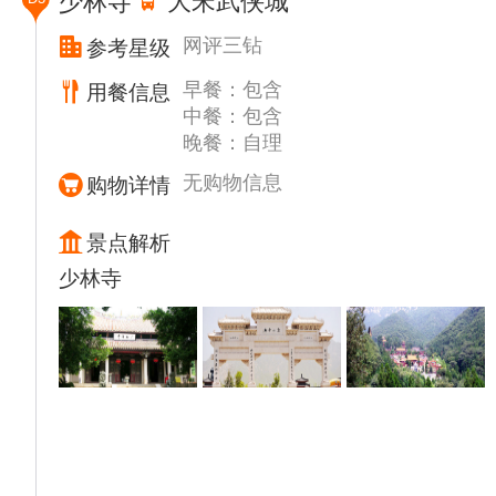
少林寺
大宋武侠城
丹燕菜> 。参观【白马寺】（游览时间约 1.5
小时），白马寺坐落于河南省洛阳市东十二公
网评三钻
参考星级
里处 ，北依邙山 ，南望洛水。是佛教传入中
早餐：包含
用餐信息
国后建造的第一座寺院。 东汉 时期 ，印度高
中餐：包含
僧受邀 ，以白马驮佛经来到洛阳城，汉明帝
晚餐：自理
敕令建造寺庙安置 ，为纪念白马驮经，取名
白马寺。
无购物信息
购物详情
逛【丽景门十字老街】（游览时间约 2 小时）
走进丽景门古街，感受千年帝都的不尽繁华，
景点解析
让我们爱上洛阳这 座古城… …
少林寺
丽景门是洛阳古城的象征，在金朝宋代便已存
在，外有护城河一条，潺潺流水绵绵不绝，见
证了朝代的更迭，也 见证了繁荣衰退。整个
丽景门景区由城门楼、瓮城、箭楼、城墙和丽
景桥（古时为吊桥）， 护城河等部分组成，
其城垣高厚，月城宏阔，重门叠关，上干浮
云，气势磅礴，成为洛阳古城历史文化最具特
色的标 志之一。