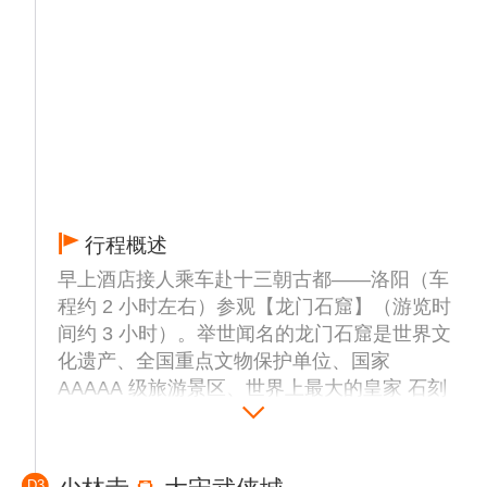
行程概述
早上酒店接人乘车赴十三朝古都——洛阳（车
程约 2 小时左右）参观【龙门石窟】（游览时
间约 3 小时）。举世闻名的龙门石窟是世界文
化遗产、全国重点文物保护单位、国家
AAAAA 级旅游景区、世界上最大的皇家 石刻
艺术宝库、中国四大石窟之一，位于洛阳市南
郊伊河两岸的龙门山与香山上。
今日中餐：特意安排品尝河洛宴席代表菜-<牡
D3