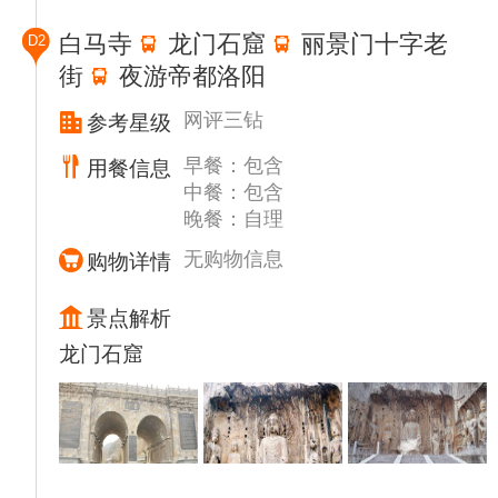
白马寺
龙门石窟
丽景门十字老
D2
街
夜游帝都洛阳
网评三钻
参考星级
早餐：包含
用餐信息
中餐：包含
晚餐：自理
无购物信息
购物详情
景点解析
龙门石窟