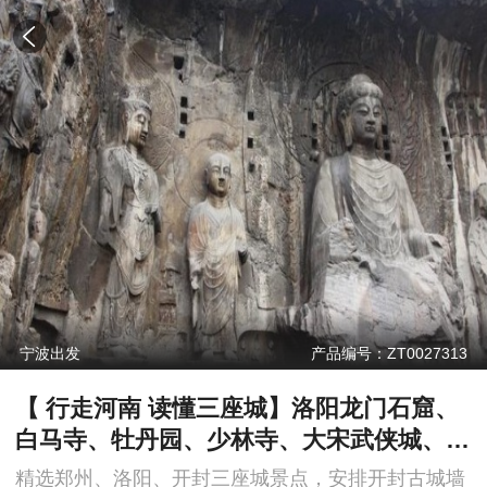
宁波出发
产品编号：ZT0027313
【 行走河南 读懂三座城】洛阳龙门石窟、
白马寺、牡丹园、少林寺、大宋武侠城、开
封府纯玩双飞4日游
精选郑州、洛阳、开封三座城景点，安排开封古城墙