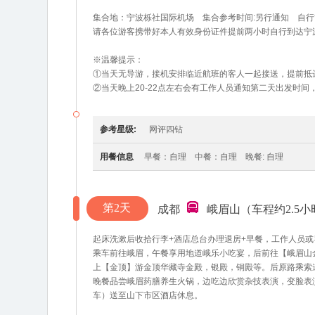
集合地：宁波栎社国际机场 集合参考时间:另行通知 自
请各位游客携带好本人有效身份证件提前两小时自行到达宁
※温馨提示：
①当天无导游，接机安排临近航班的客人一起接送，提前抵
②当天晚上20-22点左右会有工作人员通知第二天出发时间
参考星级:
网评四钻
用餐信息
早餐：自理 中餐：自理 晚餐: 自理
第2天
成都
峨眉山（车程约2.5小
起床洗漱后收拾行李+酒店总台办理退房+早餐，工作人员或
乘车前往峨眉，午餐享用地道峨乐小吃宴，后前往【峨眉山金
上【金顶】游金顶华藏寺金殿，银殿，铜殿等。后原路乘索
晚餐品尝峨眉药膳养生火锅，边吃边欣赏杂技表演，变脸表
车）送至山下市区酒店休息。