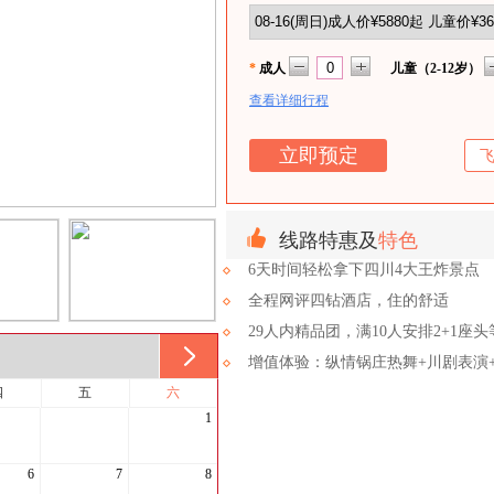
*
成人
儿童（2-12岁）
查看详细行程
线路特惠及
特色
6天时间轻松拿下四川4大王炸景点
全程网评四钻酒店，住的舒适
29人内精品团，满10人安排2+1座
增值体验：纵情锅庄热舞+川剧表演
四
五
六
1
6
7
8