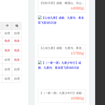
【玩转天府】成都、峨眉山、乐山、九寨沟、黄龙双飞双动6日游
4980
¥
起
中
晚
理
自理
自理
含
包含
包含
【心动九寨】成都、九寨沟、黄龙双飞双动5日游
含
包含
包含
3780
¥
起
含
自理
包含
含
自理
自理
含
自理
自理
【（一家一团）九寨少年行】成都、九寨沟、黄龙双飞双动6日游
6980
¥
起