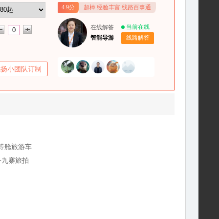
4.9分
超棒 经验丰富 线路百事通
当前在线
在线解答
智能导游
线路解答
飞扬小团队订制
头等舱旅游车
+九寨旅拍