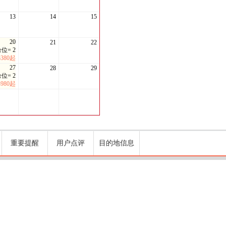
13
14
15
20
21
22
位= 2
5380起
27
28
29
位= 2
4980起
重要提醒
用户点评
目的地信息