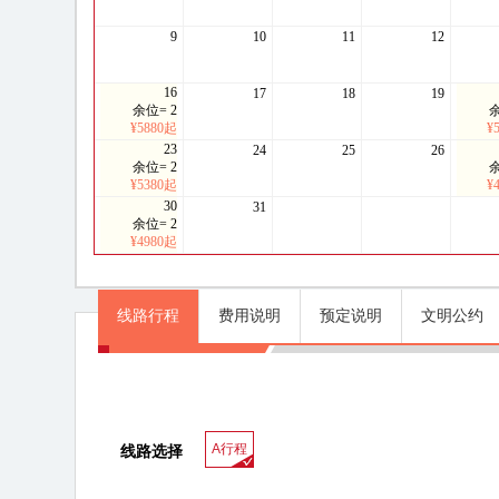
9
10
11
12
16
17
18
19
余位= 2
余
¥5880起
¥
23
24
25
26
余位= 2
余
¥5380起
¥
30
31
余位= 2
¥4980起
线路行程
费用说明
预定说明
文明公约
线路行程
A行程
线路选择