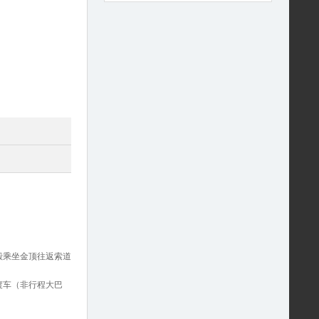
殿乘坐金顶往返索道
渡车（非行程大巴