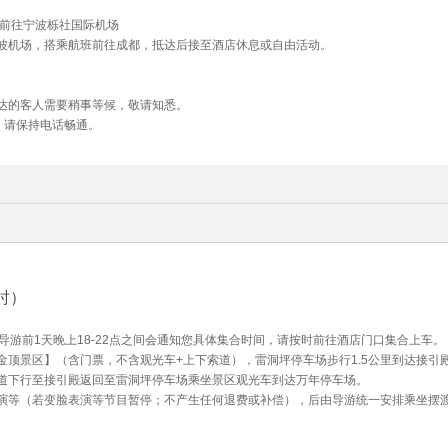
行前往宁波栎社国际机场
波机场，搭乘航班前往成都，抵达后接至酒店休息或自由活动。
达的客人需要稍事等候，敬请知悉。
，请保持电话畅通。
时）
导游前1天晚上18-22点之间会通知您具体集合时间，请按时前往酒店门口集合上车。
顶景区】（含门票，不含观光车+上下索道），雷洞坪停车场步行1.5公里到达接引
道下行至接引殿返回至雷洞坪停车场乘坐景区观光车到达万年停车场。
演等（若变脸表演等节目暂停；不产生任何退费或补偿），后由导游统一安排乘坐摆