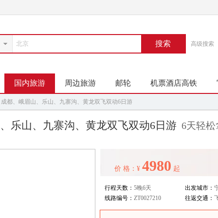
搜索
高级搜索
国内旅游
周边旅游
邮轮
机票酒店高铁
】成都、峨眉山、乐山、九寨沟、黄龙双飞双动6日游
、乐山、九寨沟、黄龙双飞双动6日游
6天轻松
4980
价 格：¥
起
行程天数：
5晚6天
出发城市：
线路编号：
ZT0027210
往返交通：