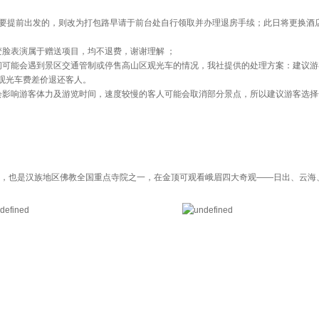
需要提前出发的，则改为打包路早请于前台处自行领取并办理退房手续；此日将更换酒
变脸表演属于赠送项目，均不退费，谢谢理解 ；
间可能会遇到景区交通管制或停售高山区观光车的情况，我社提供的处理方案：建议游
观光车费差价退还客人。
会影响游客体力及游览时间，速度较慢的客人可能会取消部分景点，所以建议游客选择
终点，也是汉族地区佛教全国重点寺院之一，在金顶可观看峨眉四大奇观——日出、云海