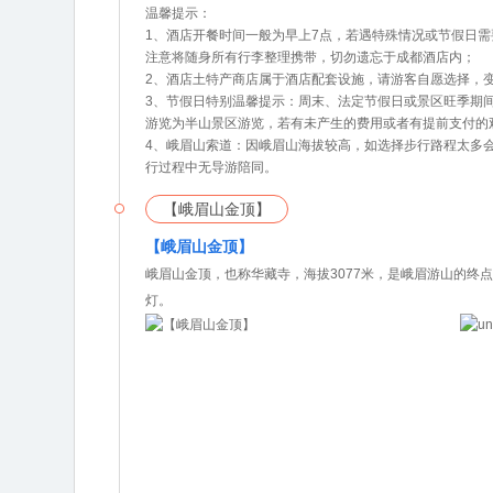
温馨提示：
1、酒店开餐时间一般为早上7点，若遇特殊情况或节假日
注意将随身所有行李整理携带，切勿遗忘于成都酒店内；
2、酒店土特产商店属于酒店配套设施，请游客自愿选择，
3、节假日特别温馨提示：周末、法定节假日或景区旺季期
游览为半山景区游览，若有未产生的费用或者有提前支付的
4、峨眉山索道：因峨眉山海拔较高，如选择步行路程太多
行过程中无导游陪同。
【峨眉山金顶】
【峨眉山金顶】
峨眉山金顶，也称华藏寺，海拔3077米，是峨眉游山的
灯。