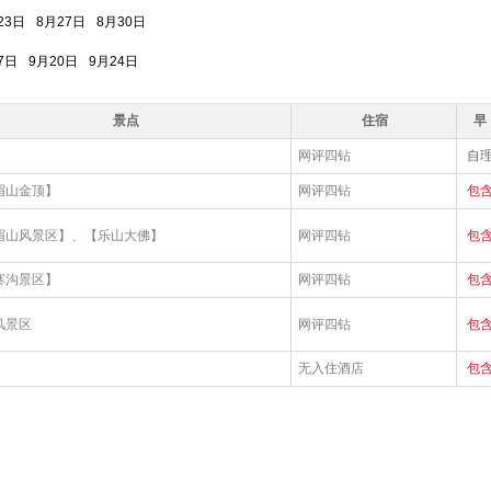
23日
8月27日
8月30日
7日
9月20日
9月24日
景点
住宿
早
网评四钻
自
眉山金顶】
网评四钻
包
眉山风景区】、【乐山大佛】
网评四钻
包
寨沟景区】
网评四钻
包
风景区
网评四钻
包
无入住酒店
包