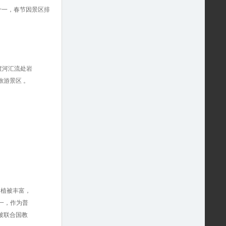
十一，春节因景区排
渡河汇流处岩
游景区 。
，植被丰富，
一，作为普
被联合国教