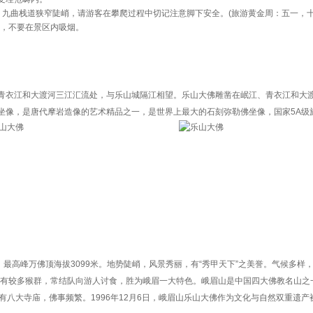
；九曲栈道狭窄陡峭，请游客在攀爬过程中切记注意脚下安全。(旅游黄金周：五一，
度，不要在景区内吸烟。
青衣江和大渡河三江汇流处，与乐山城隔江相望。乐山大佛雕凿在岷江、青衣江和大
坐像，是唐代摩岩造像的艺术精品之一，是世界上最大的石刻弥勒佛坐像，国家5A级旅
，最高峰万佛顶海拔3099米。地势陡峭，风景秀丽，有“秀甲天下”之美誉。气候多样
沿途有较多猴群，常结队向游人讨食，胜为峨眉一大特色。峨眉山是中国四大佛教名山之
有八大寺庙，佛事频繁。1996年12月6日，峨眉山乐山大佛作为文化与自然双重遗产