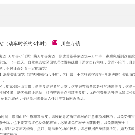
站（动车时长约3小时）
川主寺镇
索道+万年寺小门票）乘万年寺索道，到达普贤菩萨道场—万年寺，参观完后到达白蛇
车场。（一线天、自然生态猴区因地理位置特殊属于游客自行前往，导游不陪同，且
览，不保证百分百一定能游览）
】深度登山游览（游览时间约2.5小时，含门票，不含往返摆渡车+耳麦讲解）登山游
）。
区，街紧邻乐山大佛，是美食爱好者的天堂，这里遍布着各式各样的地道美食，这是
时间紧张，则优先保证送站，取消赠送景点网红美食街，无任何费用退补也无景点替
往黄龙九寨站，接站享用晚餐后入住川主寺镇附近酒店。
动时间，峨眉山野生猴非常顽皮，请谨记导游所讲逗猴的注意事项和技巧，以免受伤害
猴子玩，也不要穿着红色及鲜艳衣物，尽量避免在猴子面前掏包，以免影响安全！
场，景区及寺庙内烧香、点灯、请法器的场所较多，请您根据自身情况决定。如无佛教
受理范畴内。