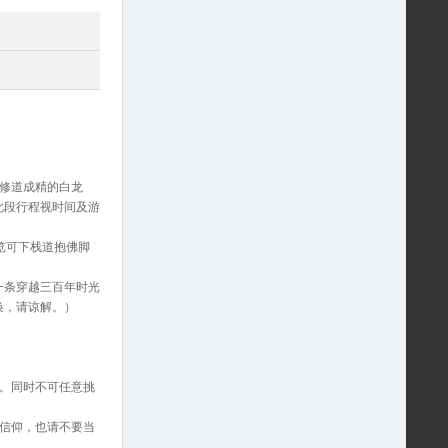
修道成精的白龙
此段行程视时间及游
览可下栈道抱佛脚
一条穿越三百年时光
换，请谅解。）
。同时不可任意挑
信仰，也请不要当