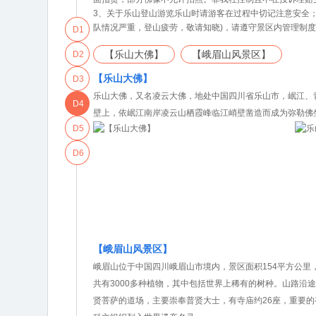
3、关于乐山登山游览乐山时请游客在过程中切记注意安全
队情况严重，登山疲劳，敬请知晓)，请遵守景区内管理制
D1
【乐山大佛】
【峨眉山风景区】
D2
【乐山大佛】
D3
乐山大佛，又名凌云大佛，地处中国四川省乐山市，岷江、
D4
壁上，依岷江南岸凌云山栖霞峰临江峭壁凿造而成为弥勒佛
D5
D6
【峨眉山风景区】
峨眉山位于中国四川峨眉山市境内，景区面积154平方公里
共有3000多种植物，其中包括世界上稀有的树种。山路
贤菩萨的道场，主要崇奉普贤大士，有寺庙约26座，重要的