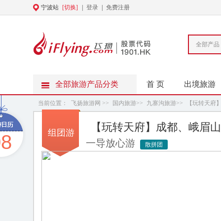
宁波站
[切换]
|
登录
|
免费注册
全部产品
全部旅游产品分类
首 页
出境旅游
当前位置：
飞扬旅游网
>>
国内旅游
>>
九寨沟旅游
>>
【玩转天府
【玩转天府】成都、峨眉山
组团游
08
一导放心游
散拼团