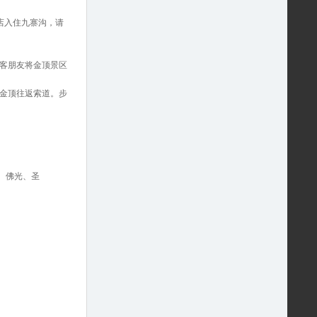
店入住九寨沟，请
客朋友将金顶景区
金顶往返索道。步
、佛光、圣