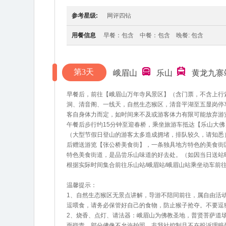
参考星级:
网评四钻
用餐信息
早餐：包含 中餐：包含 晚餐: 包含
第3天
峨眉山
乐山
黄龙九寨
早餐后，前往【峨眉山万年寺风景区】（含门票，不含上行
洞、清音阁、一线天，自然生态猴区，清音平湖至五显岗停
客自身体力而定，如时间来不及或游客体力有限可能放弃游
午餐后步行约15分钟至迎春桥，乘坐旅游车抵达【乐山大佛
（大型节假日登山的游客太多造成拥堵，排队较久，请知悉
后赠送游览【张公桥美食街】，一条独具地方特色的美食街
特色美食街道，是品尝乐山味道的好去处。（如因当日送站
根据实际时间集合前往乐山站/峨眉站/峨眉山站乘坐动车前
温馨提示：
1、自然生态猴区无景点讲解，导游不陪同前往，属自由活
逗喂食，请务必保管好自己的食物，防止猴子抢夺。不要逗
2、烧香、点灯、请法器：峨眉山为佛教圣地，普贤菩萨道
面指责，部分佛像不允许拍照。非我社控制且不在投诉理赔