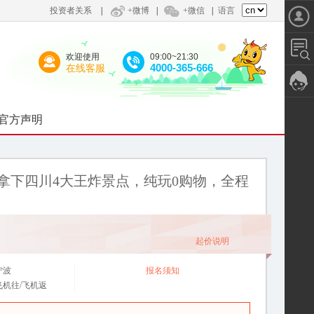
投资者关系
|
+微博
|
+微信
|
语言
欢迎使用
09:00~21:30
4000-365-666
在线客服
官方声明
拿下四川4大王炸景点，纯玩0购物，全程
起价说明
宁波
报名须知
飞机往/飞机返