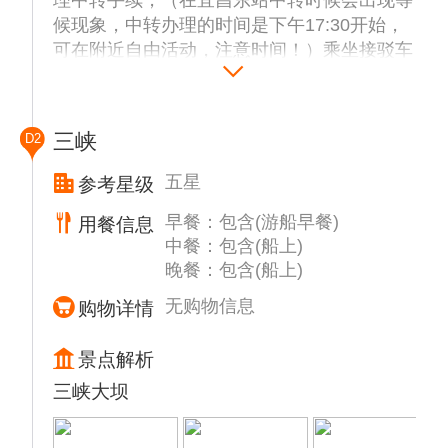
候现象，中转办理的时间是下午17:30开始，
可在附近自由活动，注意时间！）乘坐接驳车
赴宜昌茅坪码头（车程约90分钟），赴码头登
船入住★★★★★-【长江发现】。
参考：宁波--宜昌 D656/07:09-16:01
三峡
D2
五星
参考星级
早餐：包含(游船早餐)
用餐信息
中餐：包含(船上)
晚餐：包含(船上)
无购物信息
购物详情
景点解析
三峡大坝