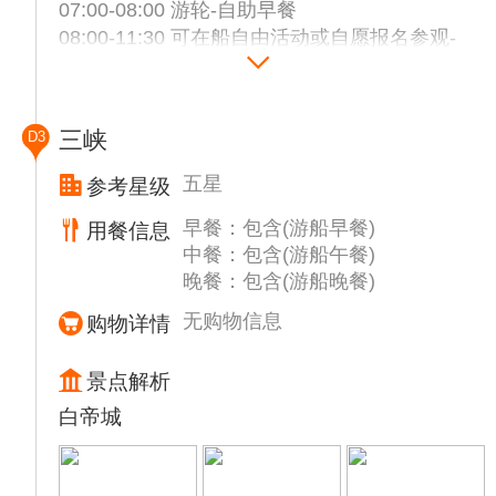
07:00-08:00 游轮-自助早餐
08:00-11:30 可在船自由活动或自愿报名参观-
【三峡人家】（290元/人）(非强制，是否停
靠以船上当天通知为准，团费不含此景点游
览)，白墙青瓦石板路，小桥流水吊脚楼，枯
三峡
D3
藤老树喜鹊窝，机枪碉堡旧战壕，奇石溶洞古
城堡。12:00-13:00 游轮-自助午餐
五星
参考星级
14:00-18:00 上岸游览【三峡大坝】上岸游览
早餐：包含(游船早餐)
用餐信息
【三峡大坝】（不含码头缆车费2元，景区电
中餐：包含(游船午餐)
瓶车20元/人）（游览时间2.5-3小时）,登上
晚餐：包含(游船晚餐)
5A级旅游景区坛子岭观景点你能鸟瞰三峡工
程全貌，体会毛主席诗句“截断巫山云雨，高
无购物信息
购物详情
峡出平湖”的豪迈情怀；整个园区以高度的递
增从上至下分为三层，主要由模型展示厅、万
景点解析
年江底石、大江截流石、三峡坝址基石、银版
白帝城
天书及坛子岭观景台等景观，还有壮观的喷
泉、秀美的瀑布、蜿蜒的溪水、翠绿的草坪贯
穿其间，放眼望去，静中有动，动中有静，仿