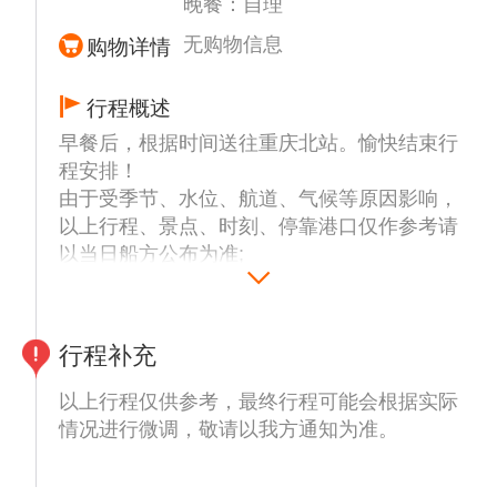
晚餐：自理
于渝中区临江门魁星楼和洪崖洞之间的岩壁
无购物信息
上，落差约60米的崖壁下是嘉陵江，面对江北
购物详情
嘴，东临洪崖洞，是重庆老城墙遗址。 戴家
巷崖壁步道呈“Z”字形，盘旋在陡坡之上，上
行程概述
接戴家巷街区，向下过人行天桥即可到达嘉陵
早餐后，根据时间送往重庆北站。愉快结束行
江边。 步道长约750米，与戴家巷老街区、洪
程安排！
崖洞共同构成长约1.1公里的环城墙步道戴家
由于受季节、水位、航道、气候等原因影响，
巷支线。
以上行程、景点、时刻、停靠港口仅作参考请
【重庆人民大礼堂】（参观时间约30分钟）如
以当日船方公布为准;
遇关闭只能外观、人民广场城市标志性建筑
群。是中国传统宫殿建筑风格与西方建筑的大
跨度结构巧妙结合的杰作 ，也是重庆的标志
建筑物之一。
行程补充
【李子坝轻轨穿楼,观景平台】（停车拍照时
以上行程仅供参考，最终行程可能会根据实际
间约20分钟】到底是现有楼还是现有轨道？这
情况进行微调，敬请以我方通知为准。
一直是个不解之谜。但也不妨碍大家在这里继
续发挥自己的想象，除了气吞列车，还有什么
有趣的创意呢。