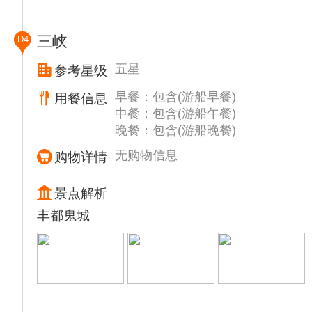
近，峰
峦叠翠，云遮雾绕，江流曲似九回肠。
三峡
D4
11:30-12:40 游轮上享用自助午餐，沿途欣赏
瞿塘峡风光，13:00抵达奉节，上三面环水的
五星
参考星级
江心岛参观诗城——【白帝城】（【白帝城
早餐：包含(游船早餐)
用餐信息
252/人】自理）（约1.5小时），三国遗址-刘
中餐：包含(游船午餐)
备托孤堂、东西碑林、古巴人悬棺陈列室、武
晚餐：包含(游船晚餐)
侯祠等景点。在这您可以看到高大雄伟的断崖
千尺[夔门]。
无购物信息
购物详情
18:00-19:00，游轮上享用自助晚餐。
20:00-21:30 电影时光--长江三峡纪录片
景点解析
提示：游船上时间项目安排请以当天实际通知
丰都鬼城
为准，有不明白的地方请第一时间到船上前台
咨询确认。