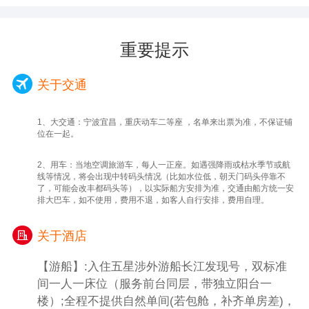
用午餐，游客自理(可以与导游沟通)。
【白公馆】（参观时间约60分钟）（景交车
20元自理）、白公馆小说《红岩》原型，位于
重要提示
重庆市沙坪坝区歌乐山，两者相距2.5公里。
因1939年间国民党军统特务在此设立监狱，
关于交通
并在关押着许多爱国人士及地下党人士，并发
动了多起屠杀事件，因此也是重庆市爱国主义
1、
大交通：宁波宜昌，重庆动车二等座 ，名单来出票为准，不保证铺
教育基地。
位在一起。
【磁器口古镇】（参观时间约30分钟）是重庆
2、用车：当地空调旅游车，每人一正座。如遇强降雨或枯水季节或航
主城区内唯一的规模最大、最具巴渝传统民
线等情况，将会出现中转码头情况（比如水位低，朝天门码头停靠不
居、民俗、民风特色的古镇。古镇上有着传统
了，可能会改丰都码头等），以实际船方安排为准，交通由船方统一安
的民居建筑、石梯街巷、遗存的寺庙宫观，是
排大巴车，如不使用，费用不退，如客人自行安排，费用自理。
巴渝山地民居建筑的天然博物馆。
关于酒店
【WFC云端观景台】（参观时间约40分钟）
（自费自愿选择参加118元/人）完美呈现会仙
【游船】:入住五星涉外游船长江发现号，双标准
楼的前世今生，在二十世纪八十年代初，会仙
间一人一床位（服务前台同层，带独立阳台一
楼观景台即是重庆第一个高空观景台，目前也
楼）;全程不提供自然单间(若包舱，补齐单房差)，
是中国海拔最高的露天观景台，被誉为“重庆