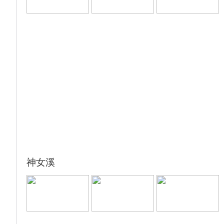
佛置身于美妙的乐园。185观景平台位于三峡
大坝坝顶公路的左岸端口处，因与三峡坝顶齐
高，同为海拔185米而得名。站在平台上向下
俯看，就如同身临坝顶，可以近距离感受大坝
雄姿，同时领略高峡出平湖的壮丽景观
17:00-19:00 自费体验【三峡升船机】（费用
290元/人）（备注：三峡大坝升船机难度大、
遇到大风、调箱等情况会关闭检修，游船会根
据当天的实际情况安排自选参观游览！）
18:30-19:30 游轮-自助晚餐
20:00 开航仪式，船长酒会
温馨提示： 因升船机于8月25日开始计划性停
航检修，工期不超过35天，在检修期间此自费
神女溪
景点更换其他景区作为推荐，以实际船方推荐
为准！
提示：船上安排具体的时间请注意听广播。也
可以问船方前台，每天安排会安放在房间里