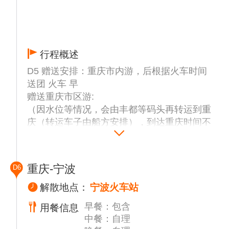
行程概述
D5 赠送安排：重庆市内游，后根据火车时间
送团 火车 早
赠送重庆市区游:
（因水位等情况，会由丰都等码头再转运到重
庆（转运车子由船方安排），到达重庆时间不
能确定，导游会和客人保持联系，到的晚可能
会先由司机接上客人入住酒店，再和导游大部
队汇合走行程。以实际当天导游安排为准）
重庆-宁波
D6
上岸后司机接客人（具体时间和集合地点以导
游提前一天晚上21:00前通知为准）
解散地点：
宁波火车站
统一出发（备注：由于早上接的客人较多；如
早餐：包含
用餐信息
在约定的时间以后赶到的敬请谅解）
中餐：自理
【戴家巷崖壁步道】（参观时间约30分钟）位