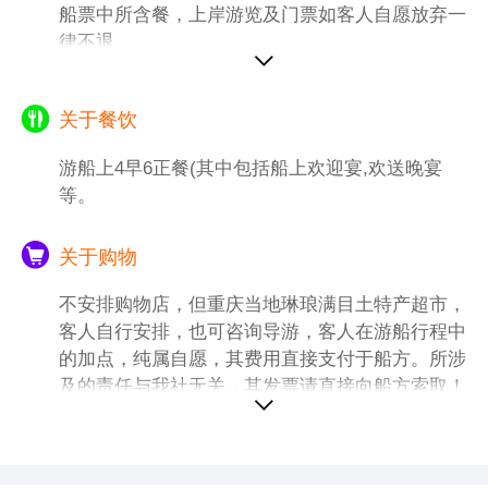
船票中所含餐，上岸游览及门票如客人自愿放弃一
之巅”。【洪崖洞】（白天自由活动时间约40
律不退。
分钟），游客自由活动。洪崖洞,是古重庆城
门之一，国家AAAA级旅游景区，位于重庆市
解放碑沧白路，地处长江、嘉陵江两江交汇的
关于餐饮
滨江地带。洪崖洞坐拥城市旅游景观、商务休
闲景观和城市人文景观于一体。以具有巴渝传
游船上4早6正餐(其中包括船上欢迎宴,欢送晚宴
统建筑特色的“吊脚楼”风貌为主题，依山就
等。
势、沿江而建....
.游览结束后送酒店入住！
关于购物
特别备注：
(所有红岩景点周一闭馆，无法参观，自动改
不安排购物店，但重庆当地琳琅满目土特产超市，
为重庆通远门古城墙遗址)
客人自行安排，也可咨询导游，客人在游船行程中
1、重庆大礼堂如果遇到政府性活动 不能进去
的加点，纯属自愿，其费用直接支付于船方。所涉
参观,不退任何费用！
及的责任与我社无关，其发票请直接向船方索取！
2、重庆是山城，容易堵车，导游会根据当天
实际情况调整景点游览顺序，重庆市内游为赠
送景点，如遇景点政府性维修或不可抗力等自
然因素造成无法游览或自愿放弃，不退任何费