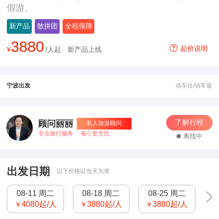
假游。
新产品
散拼团
全程保障
3880
起价说明
¥
/人起
新产品上线
宁波出发
动车往/动车返
了解行程
顾问丽丽
私人旅游顾问
专业旅行服务
省心更无忧
离线中
出发日期
以下价格以当天为准
08-11 周二
08-18 周二
08-25 周二
4080
起/人
3880
起/人
3880
起/人
￥
￥
￥