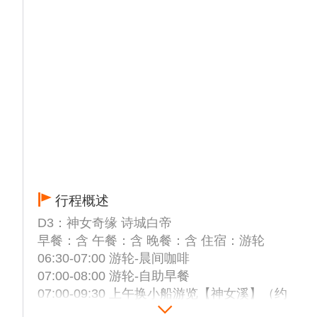
行程概述
D3：神女奇缘 诗城白帝
早餐：含 午餐：含 晚餐：含 住宿：游轮
06:30-07:00 游轮-晨间咖啡
07:00-08:00 游轮-自助早餐
07:00-09:30 上午换小船游览【神女溪】（约
2小时），神女溪离“巫山十二峰”神女峰最