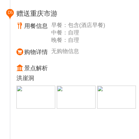
国京都"、“阴曹地府”闻名于世有三宫九府，宫
阙楼观贵似天庭，鬼帝坐镇在此，统亿万鬼
赠送重庆市游
D5
神。是传说中人类亡灵 的归宿之地，集儒、
佛、道民间文化于一体的民俗文化艺术宝库，
早餐：包含(酒店早餐)
用餐信息
被誉为"中国神曲之乡"、" 人类灵魂之都"。
中餐：自理
10:30-18:00 岸上餐厅用中餐后，乘车赴自费
晚餐：自理
景点【大裂谷】游览，（费用280元/人）
无购物信息
购物详情
武陵山大裂谷景区位于重庆庆市涪陵区城东南
约40公里的武陵山乡境内，武陵 山系西北尾
景点解析
端，乌江下游东岸，景区创建面积9平方公
洪崖洞
里。景区平均海拔 1300米，最高处1980米，
山势奇峻多姿，原生植被丰富，种类繁多，共
有 2000余种野生植物和200余种野生动物；
空气清新宜人，生态环境极其优良， 山、
林、泉、洞、瀑、崖、湖、潭、峡、坑、缝一
应俱全，旅游资源极为丰 富。十里大峡谷雄
阔壮美，谷底奇石叠垒，溪流淙淙；天然绝壁
宛如万里长 城，绵延数里；地缝、暗河神奇