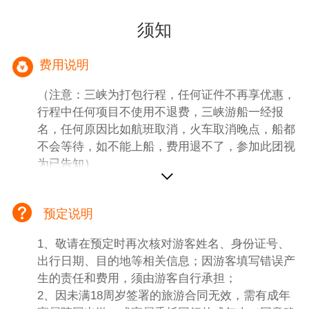
用！
须知
3、重庆市区很多当地特产超市，客人自行就
近选择安排，量力而行，保管好自已的财物，
费用说明
注意过马路行走安全。 4、如遇强降雨季节的
汛期或旱期，游船不能直接开抵重庆码头，那
（注意：三峡为打包行程，任何证件不再享优惠，
么船方会安排专线大巴将贵宾转运至涪陵码头
行程中任何项目不使用不退费，三峡游船一经报
或者丰都码头登船，具体中转时间以导游通知
名，任何原因比如航班取消，火车取消晚点，船都
为准。
不会等待，如不能上船，费用退不了，参加此团视
为已告知）
一、【团费包含内容】
1、大交通：宁波宜昌，重庆动车二等座 ，名单来
预定说明
出票为准，不保证铺位在一起。
2、导游：岸上导游服务(游船上为专职船陪人
1、敬请在预定时再次核对游客姓名、身份证号、
员)；不足6人岸上司机服务。当地导游也会介绍到
出行日期、目的地等相关信息；因游客填写错误产
本地土特产等，喜欢的也可以向导游咨询。
生的责任和费用，须由游客自行承担；
3、用车：当地空调旅游车每人一正座，如遇强降
2、因未满18周岁签署的旅游合同无效，需有成年
雨或枯水季节或航线等情况，将会出现中转码头情