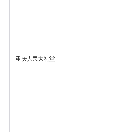
壮观。其中铜墙铁壁、如来神掌、将军石、
青天峡地缝等景点堪称
12:00-13:00 游轮-自助午餐
18:00-18:30 游览大裂谷的客人在涪陵港回船
19:00-20:00 游轮-自助晚餐
20:00-21:00 【相聚三峡、发现秘境】联欢晚
会
提示：船上安排以实际当天安排为准，明天接
重庆人民大礼堂
站司机或工作人员会在今天 晚上21:00前联系
客人，请保持手机畅通。