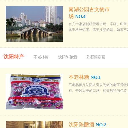
南湖公园古文物市
场
NO.4
有几十家店铺经营着古玩、字画、印章
这里格外热闹。需要注意的是，如果不
沈阳特产
不老林糖
沈阳陈酿酒
彩石镶嵌画
不老林糖
NO.1
不老林糖是沈阳人引以为傲的老字号特
料、奇妙甜美的口感、精美独特的包装
沈阳陈酿酒
NO.2