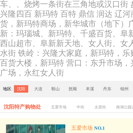
车、、烧烤一条街在三角地或汉口街 
兴隆四百 新玛特 百特 鼎信 润达 辽
货，新玛特商场，新华城市（地下）
新：玛瑙城、新玛特、千盛百货、阜
西山超市、阜新新天地、女人街、女
水街 铁岭：兴隆大家庭，新玛特，乐
百货大楼，新玛特 营口：东升市场
广场，永红女人街
地区:
沈阳
大连
鞍山
抚顺
本溪
丹东
锦州
沈阳特产购物处
五爱市场
中街
太原街
南湖公园
五爱市场
NO.1