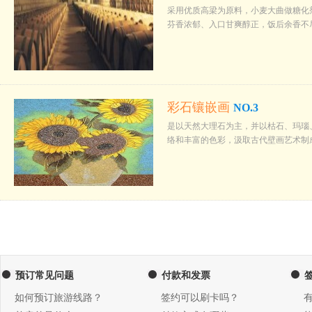
采用优质高梁为原料，小麦大曲做糖化
芬香浓郁、入口甘爽醇正，饭后余香不
彩石镶嵌画
NO.3
是以天然大理石为主，并以枯石、玛瑙
络和丰富的色彩，汲取古代壁画艺术制
预订常见问题
付款和发票
如何预订旅游线路？
签约可以刷卡吗？