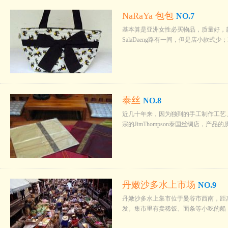
NaRaYa 包包
NO.7
基本算是亚洲女性必买物品，质量好，款式
SalaDaeng路有一间，但是店小款式少；
泰丝
NO.8
近几十年来，因为独到的手工制作工艺
宗的JimThompson泰国丝绸店，
丹嫩沙多水上市场
NO.9
丹嫩沙多水上集市位于曼谷市西南，距
发。集市里有卖稀饭、面条等小吃的船