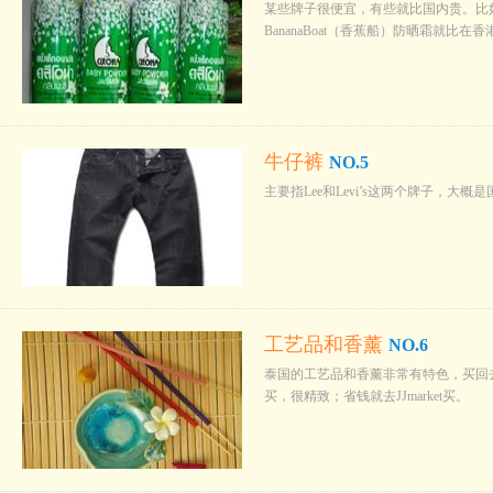
某些牌子很便宜，有些就比国内贵。比
BananaBoat（香蕉船）防晒霜就比
牛仔裤
NO.5
主要指Lee和Levi’s这两个牌子，大
工艺品和香薰
NO.6
泰国的工艺品和香薰非常有特色，买回
买，很精致；省钱就去JJmarket买。