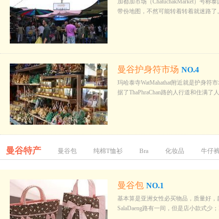
加都加市场（ChatuchakMarke
带份地图，不然可能转着转着就迷路了
曼谷护身符市场
NO.4
玛哈泰寺WatMahathat附近就是
据了ThaPhraChan路的人行道和
曼谷特产
曼谷包
纯棉T恤衫
Bra
化妆品
牛仔
M.B.K.
曼谷包
NO.1
基本算是亚洲女性必买物品，质量好，款式
SalaDaeng路有一间，但是店小款式少；