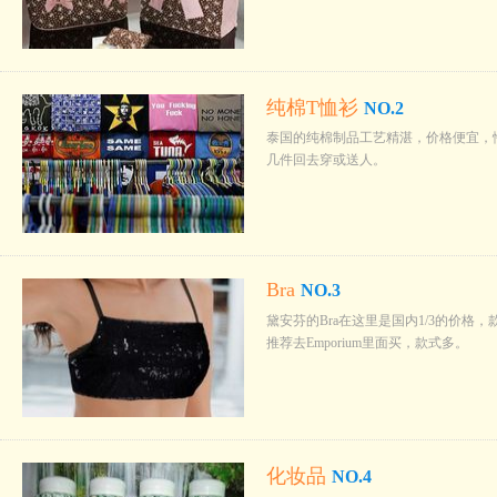
纯棉T恤衫
NO.2
泰国的纯棉制品工艺精湛，价格便宜，性
几件回去穿或送人。
Bra
NO.3
黛安芬的Bra在这里是国内1/3的价
推荐去Emporium里面买，款式多。
化妆品
NO.4