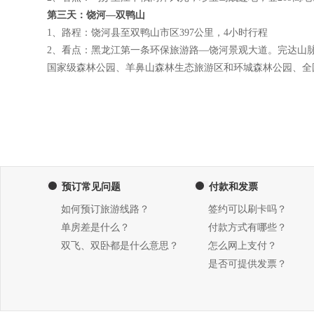
第三天：饶河—双鸭山
1、路程：饶河县至双鸭山市区397公里，4小时行程
2、看点：黑龙江第一条环保旅游路—饶河景观大道。完达山
国家级森林公园、羊鼻山森林生态旅游区和环城森林公园、全
预订常见问题
付款和发票
如何预订旅游线路？
签约可以刷卡吗？
单房差是什么？
付款方式有哪些？
双飞、双卧都是什么意思？
怎么网上支付？
是否可提供发票？