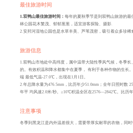
最佳旅游时间
1.双鸭山最佳旅游时间：
每年的夏秋季节是到双鸭山旅游的最
林公园花木繁茂、郁郁葱葱，适宜游客探险、摄影.
2.安邦河湿地公园也是水草丰美、芦苇茂密，吸引着众多珍稀
旅游信息
1.双鸭山市地处中高纬度，属中温带大陆性季风气候，冬季长
的。有效积温和降水都集中在夏季， 有利于各种作物的生长。 年
端 最低气温-27.0℃，出现在1月1日。
2.年总降水量为476.5mm，比历年少51.0mm；全年日照时数 
年平 均风速2.0米/秒。≥10℃积温全区在2576—2842℃。比历年
注意事项
冬季到黑龙江是内外温差很大，需要带厚实耐旱的衣物，同时