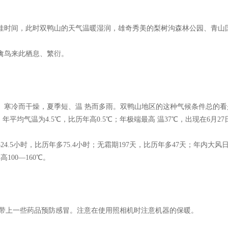
佳时间，此时双鸭山的天气温暖湿润，雄奇秀美的梨树沟森林公园、青山
禽鸟来此栖息、繁衍。
、寒冷而干燥，夏季短、温 热而多雨。双鸭山地区的这种气候条件总的看
平均气温为4.5℃，比历年高0.5℃；年极端最高 温37℃，出现在6月27
2524.5小时，比历年多75.4小时；无霜期197天，比历年多47天；年内大风
高100—160℃。
带上一些药品预防感冒。注意在使用照相机时注意机器的保暖。