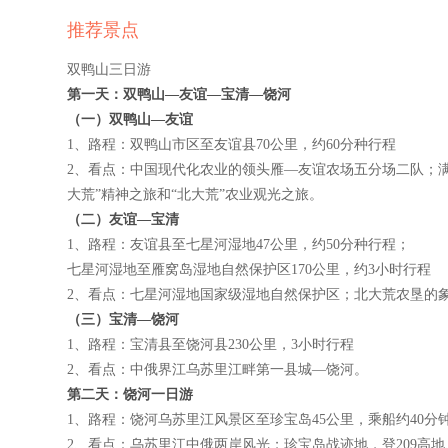
推荐景点
双鸭山三日游
第一天：双鸭山—友谊—宝清—饶河
（一）双鸭山—友谊
1、路程：双鸭山市区至友谊县70公里，约60分种行程
2、看点：中国现代化农业的领头雁—友谊农场五分场二队；满
大荒”精神之旅和“北大荒”农业观光之旅。
（二）友谊—宝清
1、路程：友谊县至七星河湿地47公里，约50分种行程；
七星河湿地至雁窝岛湿地自然保护区170公里，约3小时行程
2、看点：七星河湿地国家级湿地自然保护区；北大荒农垦的
（三）宝清—饶河
1、路程：宝清县至饶河县230公里，3小时行程
2、看点：中俄界江乌苏里江畔第一县城—饶河。
第二天：饶河一日游
1、路程：饶河乌苏里江风景区至珍宝岛45公里，乘船约40分钟
2、看点：乌苏里江中俄两岸风光；珍宝岛战迹地，登209高