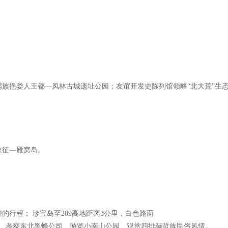
族挹娄人王都—凤林古城遗址公园；友谊开发史陈列馆领略“北大荒”生态
象征—雁窝岛。
的行程； 珍宝岛至209高地距离3公里，白色路面
地、考察东北黑蜂公司、游览小南山公园、观赏四排赫哲族民俗风情。