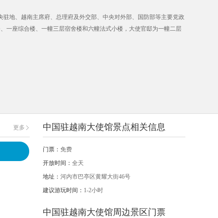
中央驻地、越南主席府、总理府及外交部、中央对外部、国防部等主要党政
楼、一座综合楼、一幢三层宿舍楼和六幢法式小楼，大使官邸为一幢二层
中国驻越南大使馆景点相关信息
更多
门票：
免费
开放时间：
全天
地址：
河内市巴亭区黄耀大街46号
建议游玩时间：
1-2小时
中国驻越南大使馆周边景区门票