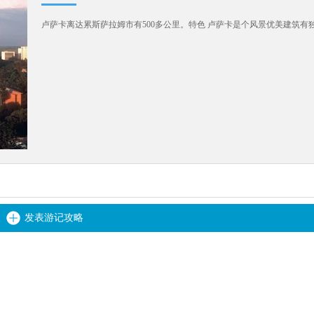
卢萨卡离达累斯萨拉姆市有500多公里。特色 卢萨卡是个风景优美建筑有
发表游记攻略