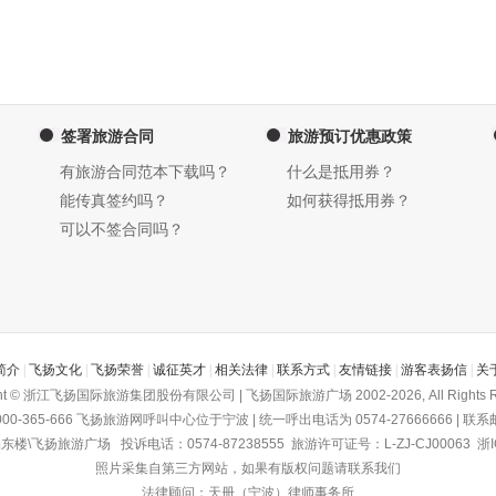
签署旅游合同
旅游预订优惠政策
有旅游合同范本下载吗？
什么是抵用券？
能传真签约吗？
如何获得抵用券？
可以不签合同吗？
简介
|
飞扬文化
|
飞扬荣誉
|
诚征英才
|
相关法律
|
联系方式
|
友情链接
|
游客表扬信
|
关
ght © 浙江飞扬国际旅游集团股份有限公司 | 飞扬国际旅游广场 2002-2026, All Rights R
-365-666
飞扬旅游网
呼叫中心位于宁波 | 统一呼出电话为 0574-27666666 | 联系邮箱为
飞扬旅游广场 投诉电话：0574-87238555 旅游许可证号：L-ZJ-CJ00063
浙I
照片采集自第三方网站，如果有版权问题请联系我们
法律顾问：天册（宁波）律师事务所