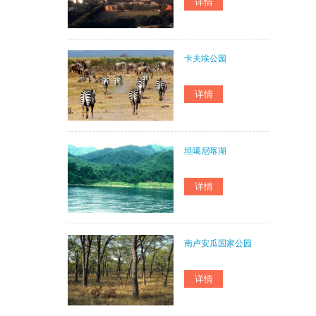
卡夫埃公园
坦噶尼喀湖
南卢安瓜国家公园