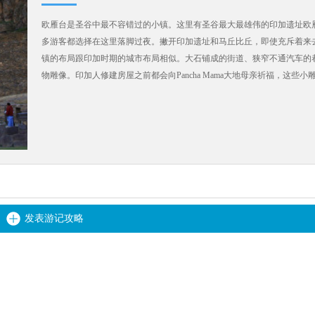
欧雁台是圣谷中最不容错过的小镇。这里有圣谷最大最雄伟的印加遗址欧
多游客都选择在这里落脚过夜。撇开印加遗址和马丘比丘，即使充斥着来
镇的布局跟印加时期的城市布局相似。大石铺成的街道、狭窄不通汽车的
物雕像。印加人修建房屋之前都会向Pancha Mama大地母亲祈福，这些
发表游记攻略