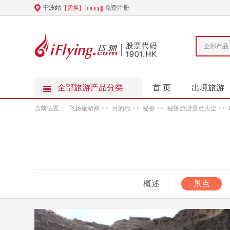
宁波站
[切换]
|
|
免费注册
全部产品
全部旅游产品分类
首 页
出境旅游
当前位置：
飞扬旅游网
>>
目的地
>>
秘鲁
>>
秘鲁旅游景点大全
>>
概述
景点