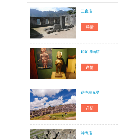
三窗庙
印加博物馆
萨克塞瓦曼
神鹰庙