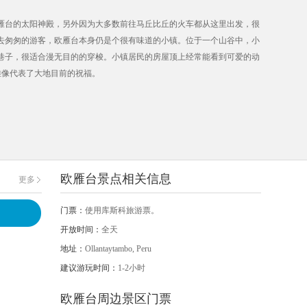
雁台的太阳神殿，另外因为大多数前往马丘比丘的火车都从这里出发，很
去匆匆的游客，欧雁台本身仍是个很有味道的小镇。位于一个山谷中，小
巷子，很适合漫无目的的穿梭。小镇居民的房屋顶上经常能看到可爱的动
小雕像代表了大地目前的祝福。
欧雁台景点相关信息
更多
门票：
使用库斯科旅游票。
开放时间：
全天
地址：
Ollantaytambo, Peru
建议游玩时间：
1-2小时
欧雁台周边景区门票