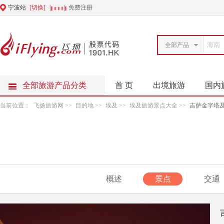
宁波站
[切换]
|
|
免费注册
全部产品
全部旅游产品分类
首 页
出境旅游
国内
当前位置：
飞扬旅游网
>>
目的地
>>
埃及
>>
埃及旅游景点大全
>>
吉萨金字塔
概述
景点
交通