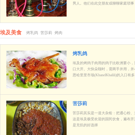
男人。他们在此交朋友或聊聊家庭琐事
埃及美食
烤乳鸽
苦莎莉
烤肉
烤乳鸽
埃及的烤鸽子肉用的鸽子比欧洲要小，
口大开。大快朵颐时，需两手并用，并
恩哈里里市场(KhanelKhalili)
苦莎莉
苦莎莉其实是一道大杂烩：把通心粉、
这是埃及极受欢迎的国民饮食，遍布开
是充饥的好选择