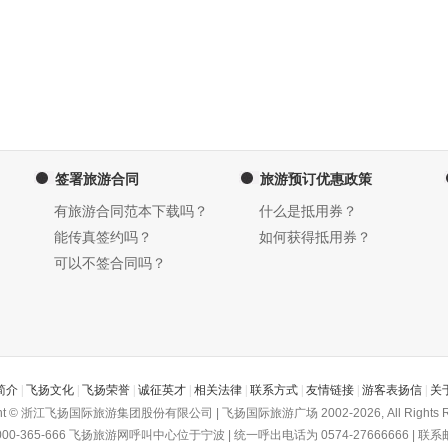
签署旅游合同
旅游预订优惠政策
有旅游合同范本下载吗？
什么是抵用券？
能传真签约吗？
如何获得抵用券？
可以不签合同吗？
简介
|
飞扬文化
|
飞扬荣誉
|
诚征英才
|
相关法律
|
联系方式
|
友情链接
|
游客表扬信
|
关
ght © 浙江飞扬国际旅游集团股份有限公司 | 飞扬国际旅游广场 2002-2026, All Rights R
-365-666
飞扬旅游网
呼叫中心位于宁波 | 统一呼出电话为 0574-27666666 | 联系邮箱为