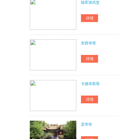
陆军讲武堂
东西寺塔
大德寺双塔
昙华寺