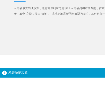
云南省最大的淡水湖，素有高原明珠之称 位于云南省昆明市的西南，古名
者，颠也"之说，故曰"滇池"。 滇池为地震断层陷落型的湖泊，其外形似
发表游记攻略