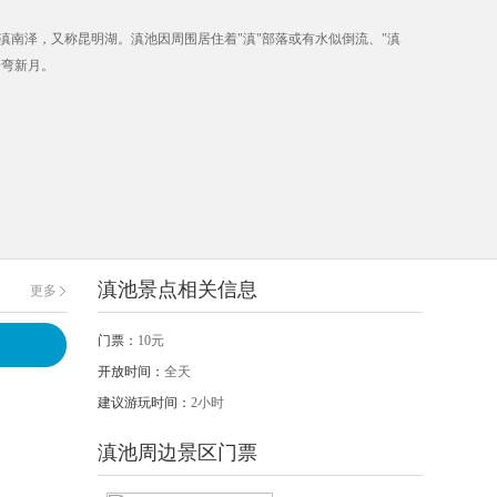
滇南泽，又称昆明湖。滇池因周围居住着"滇"部落或有水似倒流、"滇
一弯新月。
滇池景点相关信息
更多
门票：
10元
开放时间：
全天
建议游玩时间：
2小时
滇池周边景区门票