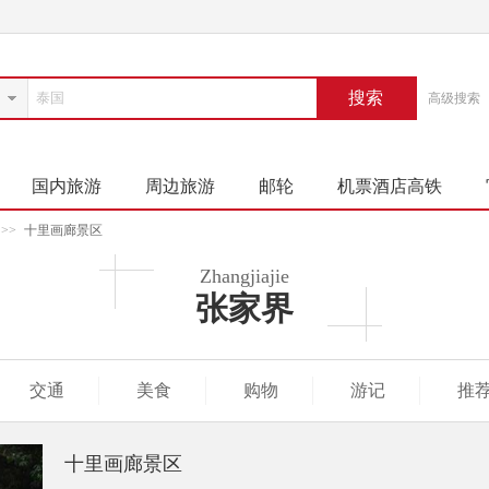
搜索
高级搜索
国内旅游
周边旅游
邮轮
机票酒店高铁
>>
十里画廊景区
Zhangjiajie
张家界
交通
美食
购物
游记
推
十里画廊景区