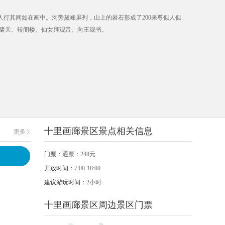
行其间如在画中。沟旁黛峰屏列，山上的岩石形成了200来尊似人似
虎啸天、转阁楼、仙女拜观音、向王观书。
十里画廊景区景点相关信息
更多
门票：
通票：248元
开放时间：
7:00-18:00
建议游玩时间：
2小时
十里画廊景区周边景区门票