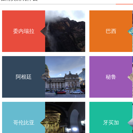
委内瑞拉
巴西
阿根廷
秘鲁
哥伦比亚
牙买加