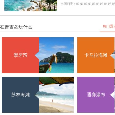
出团日期：07-01,07-02,07-03,07-04,07-05,07
在普吉岛玩什么
热门景
攀牙湾
卡马拉海滩
苏林海滩
通赛瀑布