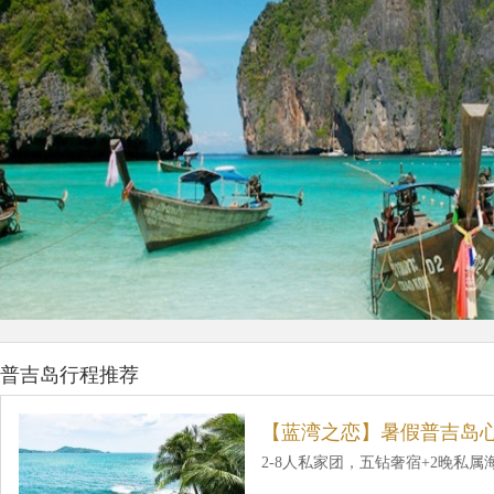
普吉岛行程推荐
【蓝湾之恋】暑假普吉岛心
2-8人私家团，五钻奢宿+2晚私