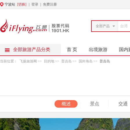
宁波站
[切换]
|
登录
|
免费注册
全部产品
全部旅游产品分类
首 页
出境旅游
国内
当前位置：
飞扬旅游网
>>
目的地
>>
普吉岛
>>
国外海岛
>>
普吉岛
概述
景点
交通