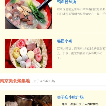
鸭血粉丝汤
在草绿色的汤里半沉半浮着的就是鸭血
它们让那些透明的粉丝缠绵在一起，千
糕团小点
江南人嗜甜，而南京人吃甜食讲究甜而
众，所以，南京的糕团大多玲珑小巧，
了。
南京美食聚集地
夫子庙小吃广场
夫子庙小吃广场
地址：秦淮区夫子庙西牌坊外