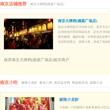
南京店铺推荐
南京大牌档(德基广场店)
南京大牌档(德基广场店)
南京大牌档创于1994年10月，原字号
以传统地方民俗风味见长，定位为“民俗
楼亭雅阁、楹联灯幌、评弹表演及穿梭
夫的民间菜点、居家小食，形成了地道
推荐南京大牌档(德基广场店)相关商户
南京小吃
麻辣小龙虾
秦淮八绝
南京盐水鸭
鸭血粉丝汤
糕团小点
麻辣小龙虾
十块钱一只的麻辣小龙虾是南京小吃之