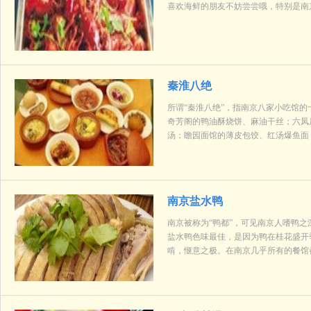
喜欢海鲜的朋友不妨尝尝哦，特别是南
秦淮八绝
所谓“秦淮八绝”，指南京八家小吃馆
奇芳阁的鸭油酥烧饼、麻油干丝；六凤
汤；瞻园面馆的薄皮包饺、红汤爆鱼面
南京盐水鸭
南京被称为“鸭都”，可见南京人嗜鸭
盐水鸭色味最佳，是因为鸭在桂花盛开
啃，惬意之极。在南京几乎所有的餐馆