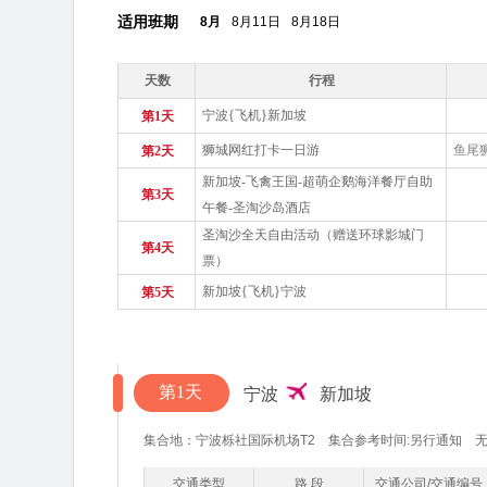
适用班期
8月
8月11日
8月18日
天数
行程
宁波{飞机}新加坡
第1天
狮城网红打卡一日游
鱼尾狮
第2天
新加坡-飞禽王国-超萌企鹅海洋餐厅自助
第3天
午餐-圣淘沙岛酒店
圣淘沙全天自由活动（赠送环球影城门
第4天
票）
新加坡{飞机}宁波
第5天
第1天
宁波
新加坡
集合地：宁波栎社国际机场T2 集合参考时间:另行通知 
交通类型
路 段
交通公司/交通编号