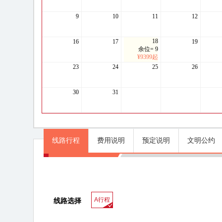
9
10
11
12
18
16
17
19
余位= 9
¥9399起
23
24
25
26
30
31
线路行程
费用说明
预定说明
文明公约
线路行程
A行程
线路选择