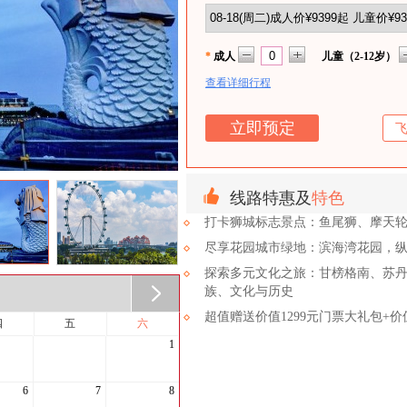
*
成人
儿童（2-12岁）
查看详细行程
线路特惠及
特色
打卡狮城标志景点：鱼尾狮、摩天
尽享花园城市绿地：滨海湾花园，
探索多元文化之旅：甘榜格南、苏
族、文化与历史
超值赠送价值1299元门票大礼包+价
四
五
六
1
6
7
8