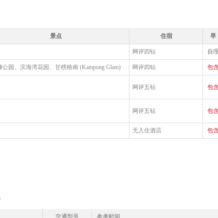
景点
住宿
早
网评四钻
自
公园、滨海湾花园、甘榜格南 (Kampong Glam)
网评四钻
包
网评五钻
包
网评五钻
包
无入住酒店
包
无
交通型号
参考时间