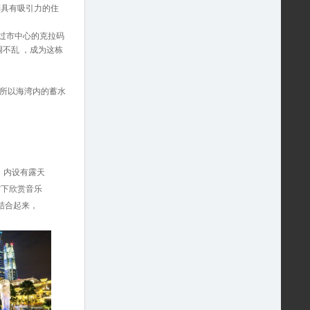
到具有吸引力的住
座。逛过市中心的克拉码
调不乱 ，成为这栋
，所以海湾内的蓄水
家。内设有露天
空下欣赏音乐
结合起来，