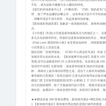
过市中心的克拉码头 ，步行很容易就可以到达旧禧街警察局，
不乱 ，成为这栋大楼极为令人瞩目的特色。
【老巴刹本地美食中心】（午餐自理）「巴剎」指的是专门卖
理 ，除了声名远播的沙嗲之外 ，还有美食天堂不可不吃的
，用餐环境还干净又明亮 ，吃起美食特别舒服。
【新加坡彩色娘惹屋】就象是一条美丽的彩虹，装饰有动物
点。
【小印度】(车游)小印度是新加坡最具活力的地区之一。沿
多元文化的精华所在。民族区也是新加坡旅游的亮点 ，顺
【Haji Lane 潮流特色小巷】哈芝巷短短的街 ，却错
小店更是让人流连忘返。
随后启程「滨海湾巡游」: 【CBD 中心商业区车游】-车
加坡非常出名的风水泉。【新加坡摩天轮合影】高度为 165 米
景观,还可以远眺直到约 45 公里外的景色。在亚洲之巅 1
堤坝空中绿洲】在新加坡 ，就连原本枯燥无 味的水坝设
静， 堪称水上娱乐项目的理想之选，适合个人独木舟或团
奢华级的大型酒店！投资总值60 亿美元的滨海湾金沙娱乐
赠送门票【滨海湾花园双馆(花穹+云雾林) 】于 2015
何立柱阻碍视野。除了尽显超现代设计理念 ，两座冷室还采用先进的高
期休息，如遇其中一馆休息维护闭馆，则安排只进单馆 ，
★★赠送价值 388 惊喜自费包：新加坡河漫步+网红彩虹
1.【新加坡河漫步】新加坡河周边地区是我们城市的摇篮 