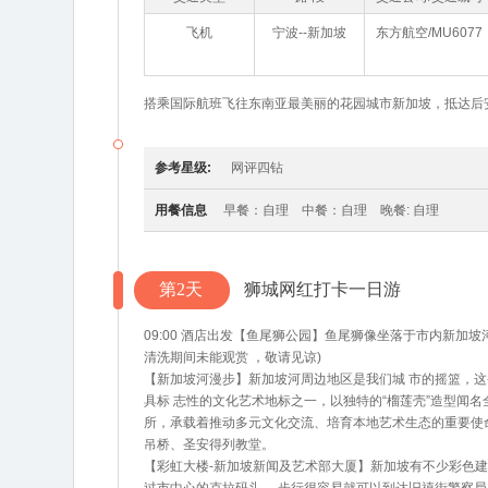
飞机
宁波--新加坡
东方航空/MU6077
搭乘国际航班飞往东南亚最美丽的花园城市新加坡，抵达后
参考星级:
网评四钻
用餐信息
早餐：自理 中餐：自理 晚餐: 自理
第2天
狮城网红打卡一日游
09:00 酒店出发【鱼尾狮公园】鱼尾狮像坐落于市内新加
清洗期间未能观赏 ，敬请见谅)
【新加坡河漫步】新加坡河周边地区是我们城 市的摇篮，
具标 志性的文化艺术地标之一，以独特的“榴莲壳”造型闻
所，承载着推动多元文化交流、培育本地艺术生态的重要使
吊桥、圣安得列教堂。
【彩虹大楼-新加坡新闻及艺术部大厦】新加坡有不少彩色建筑，建于 19