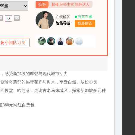
4.8分
超棒 经验丰富 境外达人
当前在线
在线解答
智能导游
线路解答
飞扬小团队订制
轮，感受新加坡的摩登与现代城市活力
纵览珍奇葱郁的热带花卉与树木，享受自然、放松心灵
丹回教堂、哈芝巷，走访古老马来城区，探索新加坡多元种
值388元网红自费包