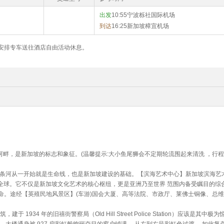
出发
10:55宁波栎社国际机场
到达
16:25新加坡樟宜机场
安排专车送往酒店自由活动休息。
坡河畔，是新加坡的标志和象征。(温馨提示:大小鱼尾狮会不定期轮流围起来清洗 ，行程
这条河从一开始就是生命线，也是新加坡建设的基础。【滨海艺术中心】新加坡滨海艺
名全球。它不仅是新加坡文化艺术的核心枢纽，更是亚洲乃至世界 范围内备受瞩目的综
命。途经【英殖民地风景区】(车游)国会大厦、高等法院、市政厅、莱佛士铜像、总
34 年的旧禧街警察局（Old Hill Street Police Station）应该是其中