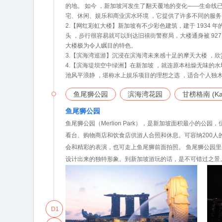
的地。 如今 ，新加坡河发生了翻天覆地的变化——生命线
宅、休闲、娱乐和商业滨水环境 ，它提供了许多不同的服务
2.【网红彩虹大楼】新加坡有不少彩色建筑，建于 1934 年的旧禧街
头 ，步行很容易就可以到达旧禧街警察局，大楼通身被 92
大楼极为令人瞩目的特色。
3.【滨海湾巡游】沉浸在滨海湾未来感十足的摩天大楼 ，
4.【滨海堤坝空中绿洲】在新加坡 ，就连原本枯燥无味的
池风平浪静 ，堪称水上娱乐项目的理想之选 ，适合个人独
鱼尾狮公园
滨海湾花园
甘榜格南 (Ka
鱼尾狮公园
鱼尾狮公园（Merlion Park），是新加坡面积最小的
看台、购物商店和饮食店供游人合照和休息。可容纳200
会和精彩的表演，也可走上鱼尾狮前面拍照。 鱼尾狮公园
设计出来的独特形象。到新加坡游玩的话，是不可错过之景
D1