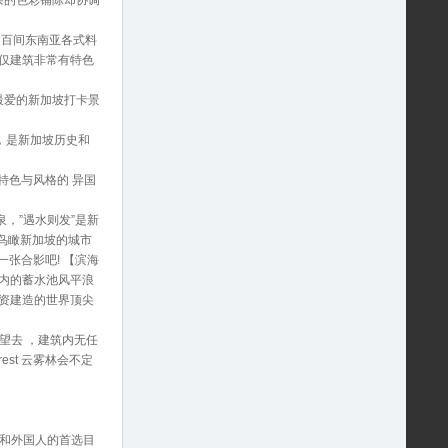
杂的色彩铺陈却协调
近百间东南亚各式料
不仅建筑非常有特色
最爱的新加坡打卡景
，是新加坡历史和
特色与风格的 异国
，”遇水则发”是新
 鸟瞰新加坡的城市
一张合影吧! 【滨海
内的蓄水池风平浪
资建造的世界顶尖
望去 ，建筑内无任
est 云雾林会不定
人和外国人的首选目