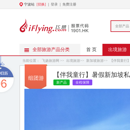
宁波站
[切换]
|
登录
|
免费注册
全部产品
全部旅游产品分类
首 页
出境旅游
当前位置：
飞扬旅游网
>>
出境旅游
>>
新加坡旅游
>>
【伴我童行
【伴我童行】暑假新加坡私
组团游
06
新产品
全程保障