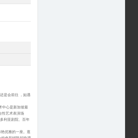
还是会前往 ，如遇
术中心是新加坡最
合性艺术表演场
维多利亚剧院、百年
极为惊艳优雅的一座。逛