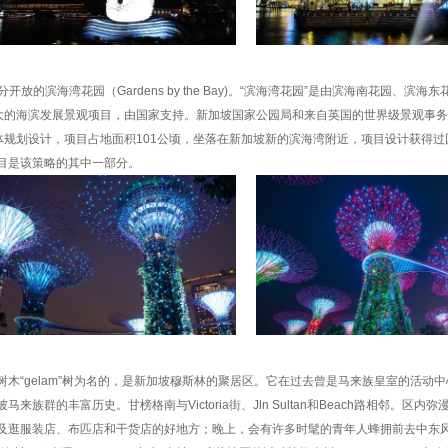
放的滨海湾花园（Gardens by the Bay)。“滨海湾花园”是由滨海南花园、滨海
大的海滨发展景观项目，由国家支持。新加坡国家公园局和来自英国的世界级景观事务所G
yre负责了总体规划设计，项目占地面积101公顷，坐落在新加坡新的滨海湾附近，项目设计获得
目是该策略的其中一部分。
木“gelam”树为名的，是新加坡穆斯林的聚居区。它在过去曾是马来族皇室的活动
群的丰富历史。甘榜格南与Victoria街、Jln Sultan和Beach路相邻。区内
及逛服装店、布匹店和干货店的好地方；晚上，会有许多时髦的青年人蜂拥前去中东