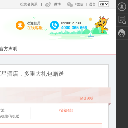
投资者关系
|
+微博
|
+微信
|
语言
欢迎使用
09:00~21:30
4000-365-666
在线客服
官方声明
沙五星酒店，多重大礼包赠送
起价说明
宁波
报名须知
飞机往/飞机返