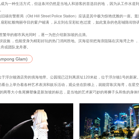
已成为一种生活方式，但这条河仍然是当地人和游客的首选目的地 ，因为从工作水道
。
警察局（Old Hill Street Police Station）应该是其中极为惊艳优雅的一
7 扇彩虹般绚丽夺目的窗户铺满 ，从左到右呈彩虹色过渡 ，如此复杂的色彩铺陈却协
欣赏繁华的都市风光同时 ，逐一为您介绍新加坡的点滴。
水坝设施 ，也能变身为精彩好玩的热门消闲胜地。滨海堤坝把海浪阻隔在滨海湾之外 
木舟或团队龙舟赛。
mpong Glam)
公园，位于浮尔顿酒店旁的填海地带。公园现已迁到离原址120米处，位于浮尔顿1号的新
人的看台上举办着各种艺术表演和娱乐活动，观众坐在阶梯上，就能背靠滨海湾，在星
里的两尊大小鱼尾狮塑像是新加坡的标志，是当地的艺术家巧妙的将狮子头和鱼的身体
。