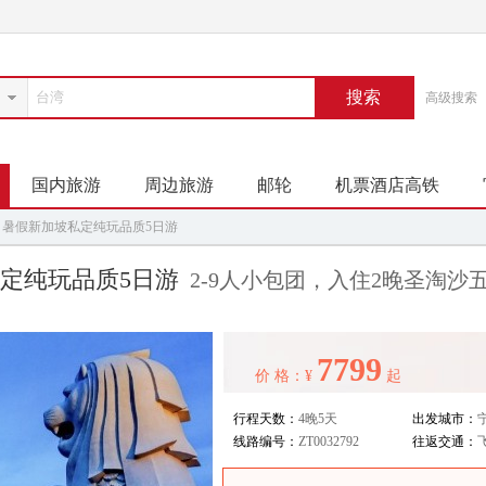
搜索
高级搜索
国内旅游
周边旅游
邮轮
机票酒店高铁
】暑假新加坡私定纯玩品质5日游
定纯玩品质5日游
2-9人小包团，入住2晚圣淘
7799
价 格：¥
起
行程天数：
4晚5天
出发城市：
线路编号：
ZT0032792
往返交通：