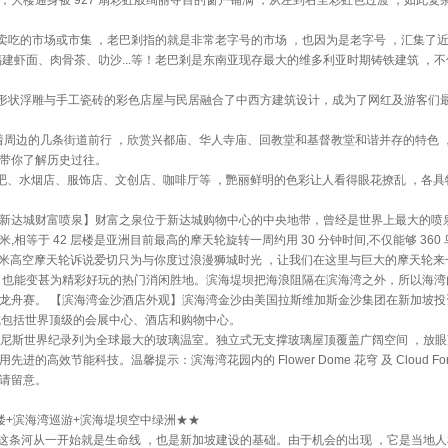
大楼通身被 927 扇彩虹般绚丽夺目的窗户铺满 ，从左到右呈彩虹色过渡 ，如此复
吃的市场或市集 ，老巴剎指的就是非常老字号的市场 ，也因为是老字号 ，汇集了
福建虾面、肉骨茶、叻沙...等！老巴剎是东南亚现存最大的维多利亚时期铸铁建筑 ，
形状浮雕与手工瓷砖的彩色店屋与民居融合了中西方建筑设计，成为了网红及游客们
着周边的几条街道前行 ，欣赏兴都庙、华人寺庙、回教堂和基督教堂和谐并存的特色 
便带你了解历史过往。
落着酒吧、水烟店、服饰店、文创店、咖啡厅等 ，艷丽鲜明的色彩让人看得眼花撩乱 ，各具
游【新达城财富喷泉】财富之泉位于新达城购物中心的中央地带，曾经是世界上最大的喷泉
,相等于 42 层楼是亚洲目前最高的摩天轮旋转一周约用 30 分钟时间,不仅能够 360
68 米高空摩天轮诉说爱切只为与你度过浪漫狮城时光 ，让我们在这里与巨大的摩天轮来
施，也能变甚为精彩好玩的热门消闲胜地。滨海堤坝把海浪阻隔在滨海湾之外，所以海湾
队龙舟赛。 【滨海湾金沙酒店外观】滨海湾金沙由美国拉斯维加斯金沙集团在新加坡投
城包括世界顶级的会展中心、酒店和购物中心。
 年被吉尼斯世界纪录列为全球最大的玻璃温室。独立式无支撑玻璃屋顶覆盖广阔空间 ，放眼
效节能科技。温馨提示：滨海湾花园内的 Flower Dome 花穹 及 Cloud For
敬请留意。
大楼+滨海湾巡游+滨海堤坝空中绿洲★★
，这条河从一开始就是生命线 ，也是新加坡建设的基础。由于机会的出现 ，它是当地