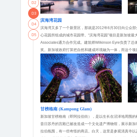
D2
D3
滨海湾花园
D4
滨海湾又多了一个新景区，那就是2012年6月30日向公众部分开
D5
心花园所组成的城市花园带。“滨海湾花园”项目是新加坡最
Associates通力合作完成。建筑师Wilkinson E
奖。新加坡政府打算把自然和建成环境融为一体，而这个项
甘榜格南 (Kampong Glam)
新加坡甘榜格南（即阿拉伯街），是以生长在沼泽地周围的树
昔日苏丹的宫殿已被改造成一个文化遗产博物馆，展示新加坡马来族
拉伯氛围，有一些奇怪的商店。白天，这里是参观清真寺以