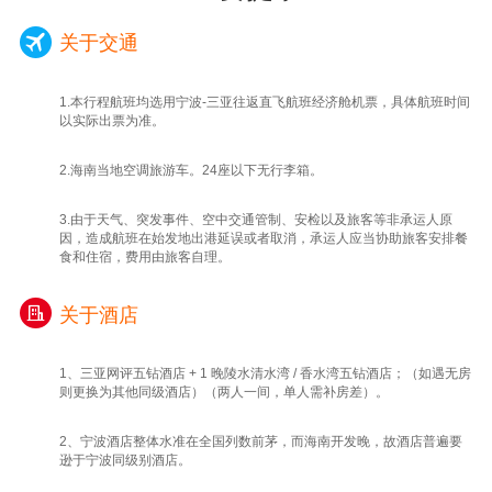
关于交通
1.本行程航班均选用宁波-三亚往返直飞航班经济舱机票，具体航班时间
以实际出票为准。
2.海南当地空调旅游车。24座以下无行李箱。
3.由于天气、突发事件、空中交通管制、安检以及旅客等非承运人原
因，造成航班在始发地出港延误或者取消，承运人应当协助旅客安排餐
食和住宿，费用由旅客自理。
关于酒店
1、三亚网评五钻酒店 + 1 晚陵水清水湾 / 香水湾五钻酒店；（如遇无房
则更换为其他同级酒店）（两人一间，单人需补房差）。
2、宁波酒店整体水准在全国列数前茅，而海南开发晚，故酒店普遍要
逊于宁波同级别酒店。