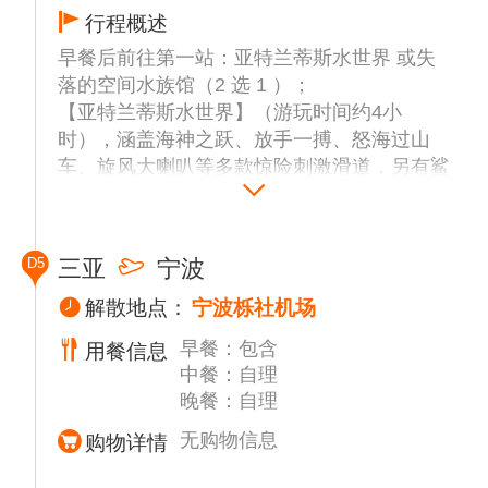
第三站：红树林滩涂赶海・亲子套餐（赶海游
行程概述
玩 + 用餐体验，体验时长约 3.5 小时）
早餐后前往第一站：亚特兰蒂斯水世界 或失
沉浸式体验原生态趣味赶海，感受疍家渔家文
落的空间水族馆（2 选 1 ）；
化，参与海洋科普小课堂、亲子渔获趣味比
【亚特兰蒂斯水世界】（游玩时间约4小
拼，一站式体验滩涂寻宝、拉笼收获、现捕现
时），涵盖海神之跃、放手一搏、怒海过山
蒸完整乐趣。
车、旋风大喇叭等多款惊险刺激滑道，另有鲨
全套赶海装备一价配齐：连体衣鞋裤、防晒
鱼穿越、儿童嬉水区、极速漂流河，惊险刺
帽、网兜、小铲、手套、夹子、手电筒、鱼
激、亲子童趣随心选，大小朋友都能尽兴玩
篓。
水。
【神秘成长任务】导游当日现场揭晓
D5
三亚
宁波
【失落的空间水族馆】（游玩时间约2小时）
【惊喜盲盒】
打卡网红大使环礁湖，观赏 86000 尾缤纷海
解散地点：
宁波栎社机场
宝贝完成当日任务后，即可找导游抽取惊喜盲
洋生物，邂逅可爱白鲸明星，观看唯美梦幻美
盒。
早餐：包含
用餐信息
人鱼水下秀，全年龄段亲子适配，浪漫治愈、
温馨提示：
中餐：自理
科普出片两不误。
赶海游玩请听从工作人员安排，看护好孩子，
晚餐：自理
温馨提示：
注意游玩安全！
1、报名时需要提前选定亚特兰蒂斯水世界或
无购物信息
购物详情
失落的空间水族馆。