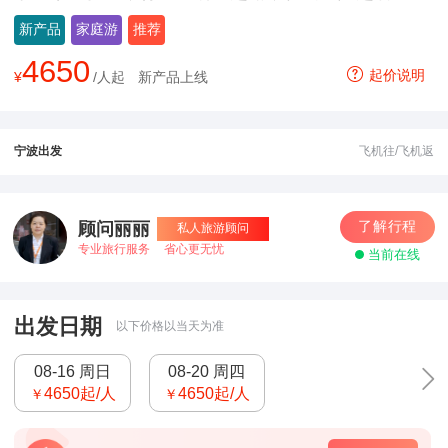
新产品
家庭游
推荐
4650
起价说明
¥
/人起
新产品上线
宁波出发
飞机往/飞机返
了解行程
顾问丽丽
私人旅游顾问
专业旅行服务
省心更无忧
当前在线
出发日期
以下价格以当天为准
08-16 周日
08-20 周四
4650
起/人
4650
起/人
￥
￥