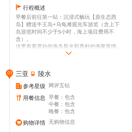
行程概述
早餐后前往第一站：沉浸式畅玩【原生态西
岛】赠送牛王岛+乌龟滩观光车游览（含上下
岛游览时间不少于5小时，海上项目费用不
含）。
这里有着原始的海岛风光和质朴的渔家风情，
被称为“海上桃源”，漫步百年渔村或柔软洁白
的沙滩，倾听着海风的柔柔细语，在辽阔的海
天之间，海风裹挟着大海清新的味道，空气中
三亚
陵水
D3
都是愉悦和自在的气息。
网红珊瑚墙｜坐在矮矮的石墙上，面朝大海，
网评五钻
参考星级
随手一拍超出片；
早餐：包含
用餐信息
海上船型书屋｜风吹哪页读哪页，海风徐徐伴
中餐：包含
书香；
晚餐：包含
百年古渔村｜感受原生态渔家风情，品味海岛
烟火；
无购物信息
购物详情
乌龟滩｜唯美礁石浅滩，小众静谧超出片；