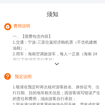
须知
费用说明
一、【团费包含内容】
1.交通：宁波-三亚往返经济舱机票（不含机建燃
油税）。
2.用车：海南空调旅游车，每人一正座（海南 24
座以下旅游车无行李箱）。
3.门票：含行程所列景点首道大门票。
4.导服：6人以上当地专业导游，6人及以下仅安排
预定说明
当地司机兼向导（司机无讲解，不陪同进入景
区）。
1.敬请在预定时再次核对游客姓名、身份证号、出
5.住宿：三亚网评五钻酒店 + 1 晚陵水清水湾 / 香
行日期、目的地等相关信息；因游客填写错误产生
水湾五钻酒店；（如遇无房则更换为其他同级酒
的责任和费用，须由游客自行承担；
店）（两人一间，单人需补房差）。
2.因未满18周岁签署的旅游合同无效，需有成年家