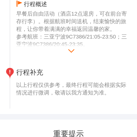
2、亚特兰蒂斯水世界门票不含浴巾、拖鞋、
行程概述
储物柜费用；
早餐后自由活动（酒店12点退房，可在前台寄
存行李）。根据航班时间送机，结束愉快的旅
第二站：直升机飞行体验1圈，体验酷炫的低
程，让你带着满满的幸福返回温馨的家。
空飞行，感受冲上云霄的自由感觉，上帝视角
参考航班：三亚宁波9C7386/21:05-23:50；三
俯瞰三亚，解锁云端亲子轻奢体验。
亚宁波9C7386/20:45-23:35。
直升机预定限制须知：
1.孕妇及65岁以上老人、高血压、心脏病患
者、孕妇、体重100ＫG以上不宜登机；
2.本着坐满起飞及配载平衡的原则，公司有权
行程补充
力对乘客进行拼组、重新分组等协调搭配，
以上行程仅供参考，最终行程可能会根据实际
乘客应当予以配合。
情况进行微调，敬请以我方通知为准。
第三站：网红鲜芒夜市（自由打卡），漫步热
闹网红夜市，畅享热带小吃、鲜果甜品与地道
海岛美食，打卡璀璨夜景，解锁本地人也偏爱
的烟火三亚。
重要提示