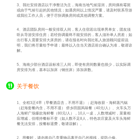
3、我社安排酒店以干净整洁为主，海南当地气候湿润，房间偶有霉斑
或由于气候引起的其他情况；如遇房间以上情况严重，请及时联系导游
或我社工作人员，便于尽快调换房间或其他调整方案。
4、酒店团队房间一般安排双人间，客人住宿若出现单男单女，团友须
听从导游安排住房；若经协调最终不能安排的，客人须补单人房差；如
出行客人需要安排大床房的，请在报名时向我社私人旅游顾问提前说
明，我们将尽量给予申请；最终以入住当天酒店前台确认为准，敬请谅
解。
5、海南少部分酒店设标准三人间，即使有房间数量也很少，以实际调
房安排为准，基本以加床（钢丝床）添加床数。
关于餐饮
1、全程3正4早（早餐酒店含，不用不退）；赶海收获・海鲜蒸汽锅
（赶海套餐内含，不用不退） 侨乡田园风味餐（40元/人）、火车头万
人海鲜广场爆款海鲜餐（80元/人），10人一桌，人数增减时，菜量相
应增减，但维持餐标不变（如人数不足8人，特色农庄宴及火车头海鲜
餐无法安排，按餐标退费，敬请谅解）。
2、用餐时，请勿将自己贵重物品离开自己的视线，提防小偷。