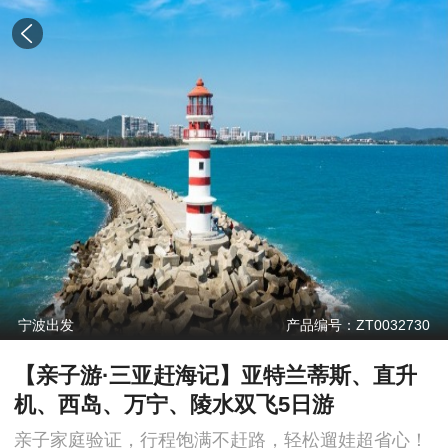
宁波出发
产品编号：ZT0032730
【亲子游·三亚赶海记】亚特兰蒂斯、直升
机、西岛、万宁、陵水双飞5日游
亲子家庭验证，行程饱满不赶路，轻松遛娃超省心！