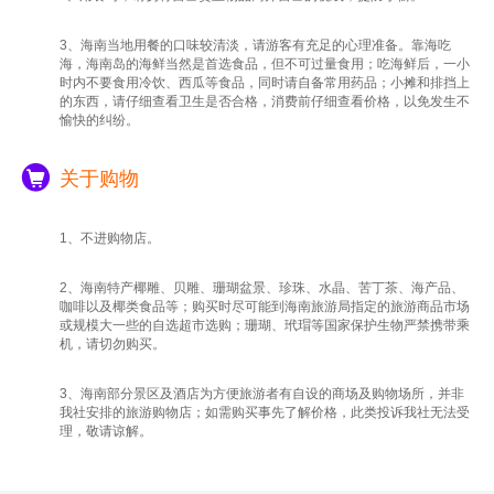
3、海南当地用餐的口味较清淡，请游客有充足的心理准备。靠海吃
海，海南岛的海鲜当然是首选食品，但不可过量食用；吃海鲜后，一小
时内不要食用冷饮、西瓜等食品，同时请自备常用药品；小摊和排挡上
的东西，请仔细查看卫生是否合格，消费前仔细查看价格，以免发生不
愉快的纠纷。
关于购物
1、不进购物店。
2、海南特产椰雕、贝雕、珊瑚盆景、珍珠、水晶、苦丁茶、海产品、
咖啡以及椰类食品等；购买时尽可能到海南旅游局指定的旅游商品市场
或规模大一些的自选超市选购；珊瑚、玳瑁等国家保护生物严禁携带乘
机，请切勿购买。
3、海南部分景区及酒店为方便旅游者有自设的商场及购物场所，并非
我社安排的旅游购物店；如需购买事先了解价格，此类投诉我社无法受
理，敬请谅解。