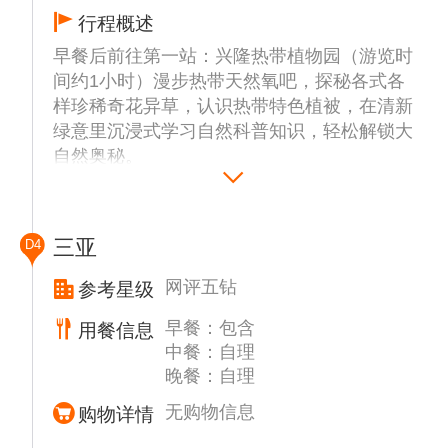
牛王岛｜登高临海远眺，一览绝美碧海风光；
行程概述
西岛女兵纪念馆｜聆听红色守岛故事，传承家
早餐后前往第一站：兴隆热带植物园（游览时
国情怀；
间约1小时）漫步热带天然氧吧，探秘各式各
温馨提示：中餐自理，可在西岛渔村自由打卡
样珍稀奇花异草，认识热带特色植被，在清新
品尝当地特色美食。
绿意里沉浸式学习自然科普知识，轻松解锁大
第二站：晚餐【火车头万人海鲜广场爆款海鲜
自然奥秘。
餐】感受不同于家乡的舌尖烟火，治愈美好假
中餐：侨乡田园风味餐。
日。
第二站：椰林小院 DIY 巧克力童趣手作（体
【神秘成长任务】导游当日现场揭晓。
验时间约1.5小时）从可可果到巧克力，一站
【惊喜盲盒】宝贝完成当日任务后，即可找导
三亚
D4
式解锁甜蜜魔法，全程专业老师指导，自制专
游抽取惊喜盲盒。
属甜蜜，现做现吃、成品全套打包带回家。
网评五钻
参考星级
课程内容：1、观察可可树，了解可可作物特
早餐：包含
用餐信息
点；2、品尝新鲜可可果、熟可可豆；3、讲解
中餐：自理
可可文化、巧克力的前世今生及制作过程；
晚餐：自理
4、现场调温展示，了解调温的作用；5、巧克
力画制作、巧克力注模/脱模、包装；6、体验
无购物信息
购物详情
古法手磨巧克力；7、颁发证书。