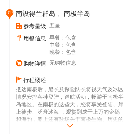
探险队长全权决定，在时间，天气和冰情等条
受即将到来的漫长冬季，用一把火烧掉了工作
件具备并符合国际管理组织的规定下，将有选
站。没有人在那次火灾中受伤，但从此这个站
南设得兰群岛 、南极半岛
D17
择性的登陆或者巡航以下部分地点或者其他可
点就废弃了，只保留了几个储备物资的紧急援
能地区预定前往地点：
助屋。比较有趣的这里可以进行任何人都会的
五星
参考星级
滑雪运动。爬上唯一的山坡，山顶风光无限尤
早餐：包含
用餐信息
天堂湾 (Paradise Harbour)
其是付出了汗水的代价，然后直接用屁股滑下
中餐：包含
正如其名，天堂港美的让人心醉，也许它就是
山。
晚餐：包含
你魂牵梦萦的地方，任何言语的表达在这里都
是苍白的，只有用你的心去尽情感受。当
无购物信息
购物详情
Zodiac沿着水道慢慢行进时，整个世界出奇的
安静，耳畔响起的只是冰山融化时，成千上万
行程概述
小气泡冒出水面所微微发出的声音，以及水面
抵达南极后，船长及探险队长将视天气及冰区
的浮冰被我们小艇撞击声。一座座冰山晶莹剔
情况安排各种登陆，巡航活动，畅游于南极半
透，水面清澈如镜，倒影相连，让你无法分辩
岛地区。在南极的这些天，您将享受登陆、岸
出哪里是天哪里是地。如果太阳出来，相信会
上徒步、泛舟冰海 ，观赏到成干上万的企鹅
美的更让人窒息。一切一切的杂念在这里都已
和海豹，船上还有数场关于南极生物、历史的
经消失无踪，纯净的世界里人和自然已经完全
讲座。 行程安排以安全第一，由船长和船方
融合。在这里并且能看到属于阿根廷的阿尔米