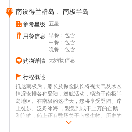
布朗断崖 (Brown Bluff) 是阿德里企鹅、巴布
件具备并符合国际管理组织的规定下，将有选
亚企鹅、黑背鸥和岬海燕繁衍下一代的圣地，
南设得兰群岛 、南极半岛
D19
择性的登陆或者巡航以下部分地点或者其他可
而威德尔海豹则是这里的常客。极具经验的船
能地区预定前往地点：
员会告知你何时能在最好的角度欣赏到阿德里
五星
参考星级
奇幻岛 (Deception Island)
企鹅安静地坐在那里观看自然风景的滑稽表
早餐：包含
用餐信息
奇幻岛是一个马蹄形的岛屿，是南极洲的活火
情。
中餐：包含
山岛。曾经爆发过多次，最近是在1960，
晚餐：包含
1969和1970年。在1969年的喷发中，有45人
被埋葬。在1921年后的10年内这里也是捕鲸
无购物信息
购物详情
工业的基地，在鲸鱼湾可以看见一个个巨桶用
来盛放鲸鱼油。后来英国人在此建立了B基地
行程概述
用来监视德国人的动态，甚至在岛上修建了飞
抵达南极后，船长及探险队长将视天气及冰区
机库。这里是我们在南极的最后一站了，鲸鱼
情况安排各种登陆，巡航活动，畅游于南极半
湾也是享受极地游泳的最佳地点，因为那里水
岛地区。在南极的这些天，您将享受登陆、岸
面平稳，又是活火山所以水温较高些。
上徒步、泛舟冰海 ，观赏到成干上万的企鹅
和海豹，船上还有数场关于南极生物、历史的
雷麦瑞海峡 (Lemaire Channel)
讲座。 行程安排以安全第一，由船长和船方
雷麦瑞海峡又经常被翻译成利马水道，这条仅
探险队长全权决定，在时间，天气和冰情等条