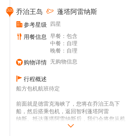
有1万1千米长，1千6百米宽的航道却是在南
件具备并符合国际管理组织的规定下，将有选
极洲最漂亮的航道之一。这里的景色和赋予它
D20
乔治王岛
蓬塔阿雷纳斯
择性的登陆或者巡航以下部分地点或者其他可
这个荣誉称位的原因不是用语言就可以描述出
能地区预定前往地点：
来的。来过这里一次就会明白南极洲的迷人之
四星
参考星级
处，这条雄伟壮丽的河道带有几分诡异的气
早餐：包含
威廉敏娜湾 (Wilhelmina Bay)
用餐信息
息，它很迷人，但总带给人几分畏惧；它很吸
中餐：自理
威廉敏娜湾 (Wilhelmina Bay) 周围南极半岛上
引人，但又奇特。在晴朗的天气中，来这条神
晚餐：自理
巍峨的群山和深邃的冰川使人不由得感慨冰和
秘的航道旅行可以说是一种享受。
水的神奇与魅力。威廉敏娜湾曾经是捕鲸人经
无购物信息
购物详情
常光顾的地方，因为这里是鲸鱼和海豹进餐的
场所。如果天气和浮冰的情况允许，还可以利
行程概述
用我们的极地船近距离观看废旧的捕鲸船。
船方包机航班待定
南极印象 (Antarctic Sound)
前面就是德雷克海峡了，您将在乔治王岛下
船员们赋予这里一个美丽的名字“冰块
船，然后搭乘包机，返回智利蓬塔阿雷
巷”(Iceberg Alley)，一眼望去那大小不一形状
纳斯。抵达蓬塔阿雷纳斯后，我们会将您从机
各异的浮冰感觉如同身处仙境。这48公里的航
场送至酒店，您可自由活动，自行安
线就是50万只阿德里企鹅的家园，同时也是巴
排晚餐，也可以留在酒店回味在南极的所见所
布亚企鹅、美洲海豹和杀人鲸的家园。