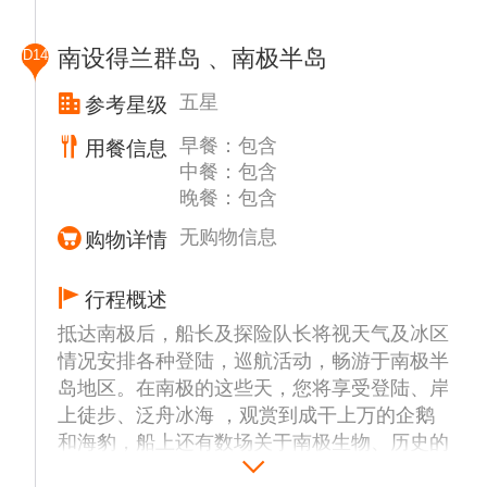
办有关南极历史和野生动物等方面的讲座，您
将获得到访这一脆弱环境的全面旅行指南。
南设得兰群岛 、南极半岛
D14
《南极条约》不仅让这片大陆远离了军事，也
涵盖了在这里活动的各种规范。我们一直恪守
五星
参考星级
这些原则，确保脆弱的环境不被干扰。船上的
早餐：包含
用餐信息
讲座亦有助于此，使您通过这些体验获益匪
中餐：包含
浅。其外，船上还将进行冲锋衣的发放和借用
晚餐：包含
登陆靴的领取。
为了避免外来物种对南极环境的影响，游轮上
无购物信息
购物详情
适时安排除尘活动：彻底清洁和检查衣物，检
查所有衣物，包括口袋、接缝、尼龙搭扣和鞋
行程概述
底，清除尘土和有机物。
抵达南极后，船长及探险队长将视天气及冰区
情况安排各种登陆，巡航活动，畅游于南极半
岛地区。在南极的这些天，您将享受登陆、岸
上徒步、泛舟冰海 ，观赏到成干上万的企鹅
和海豹，船上还有数场关于南极生物、历史的
讲座。 行程安排以安全第一，由船长和船方