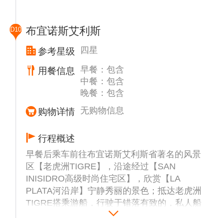
义。古镇处处可见残断的城墙和林立的炮筒，
百年前城市终究被遗弃，许多历史遗迹景观才
布宜诺斯艾利斯
D10
得以良好保存至今。
备注：乌拉圭入境要求美国签证超过1年以上
四星
参考星级
有效期，如不满足该条件则安排阿根廷【高乔
早餐：包含
用餐信息
农庄一日游】。
中餐：包含
晚餐：包含
这座庄园位于布宜诺斯艾利斯郊外，是一个提
供地道阿根廷乡村体验的理想去处。您可以在
无购物信息
购物详情
这里可以深入了解阿根廷的传统文化，特别是
高乔(阿根廷牛仔)的生活与精神风貌。庄园的
行程概述
最大亮点之一是传统的阿根廷烧烤(阿萨多)，
早餐后乘车前往布宜诺斯艾利斯省著名的风景
您可以品尝到鲜美的烤肉、香肠以及其他地道
区【老虎洲TIGRE】，沿途经过【SAN
的阿根廷特色菜肴，体验正宗的美食文化。
INISIDRO高级时尚住宅区】，欣赏【LA
除了美食，庄园还提供精彩的【民俗舞蹈表
PLATA河沿岸】宁静秀丽的景色；抵达老虎洲
演】（约1小时），包括著名的查卡雷拉舞，
TIGRE搭乘游船，行驶于错落有致的，私人船
这些舞蹈展现了阿根廷丰富的音乐和舞蹈传
坞林立的度假别墅之间，领略素有“南美威尼
统，充满激情与节奏感。游客还可以欣赏到高