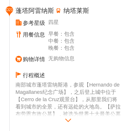
闻。
蓬塔阿雷纳斯
纳塔莱斯
D21
梅尔却岛（Isla Melchior）、波塔尔角
温馨提示：乔治王岛位于南极半岛北端的南设
（Punta Portal）、培雷诺岛（Isla Pleneau）
四星
参考星级
得兰群岛，是地球上最偏远的地区之一。航班
等等都是可能探访的地点。
早餐：包含
用餐信息
起降需晴朗天气及良好能见度以确保安全，若
中餐：包含
出现延误敬请谅解。
晚餐：包含
无购物信息
购物详情
行程概述
南部城市蓬塔雷纳斯港，参观【Hernando de
Magallanes纪念广场】，之后登上城中位于
【Cerro de la Cruz观景台】，从那里我们将
看到城市的全景，还有远处的火地岛。【萨拉
布劳恩市政公墓】，被选为世界十大最美公墓
之一。在这里，我们将参观柏树大道，新古典
主义风格的建筑陵墓等，最后我们将参观