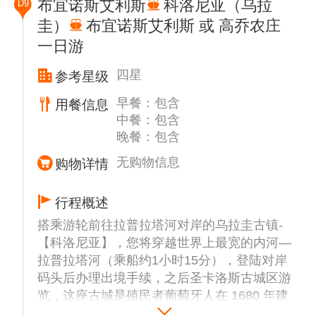
布宜诺斯艾利斯
科洛尼亚（乌拉
D9
是阿根廷国家的最高行政指挥中心，也是阿根
圭）
布宜诺斯艾利斯 或 高乔农庄
廷最有历史纪念意义的建筑之一。因其外墙涂
一日游
为粉红色 ，也被称为“玫瑰宫” (CASA
ROSADA)。入内殖民时期的市政厅与新古典
四星
参考星级
派风格的【布宜诺斯艾利斯大教堂】， 布宜
诺斯艾利斯主教座堂目前的建筑是多种建筑风
早餐：包含
用餐信息
格的混合，有18 世纪的中央走道和圆顶 ，以
中餐：包含
及19世纪的新古典主义立面 ，没有钟楼。
晚餐：包含
后参观【El Ateneo 书店（入内参观，约 20
无购物信息
购物详情
分钟】，阿根廷的老字号连锁
书店，被评为“全世界第二美丽的书店”，这栋
行程概述
上百年的建筑原本是歌剧院 （Teatro Gran
Splendid），之后便改造成了 El Ateneo 书
搭乘游轮前往拉普拉塔河对岸的乌拉圭古镇-
店，来到书店， 站在一楼抬头，周围的灯光
【科洛尼亚】，您将穿越世界上最宽的内河—
将书店照射的富丽堂皇、美轮美奂，加上安静
拉普拉塔河（乘船约1小时15分），登陆对岸
的 气氛 ，环境优雅古朴 ，气氛绝佳。
码头后办理出境手续，之后圣卡洛斯古城区游
览，这座古城是殖民者葡萄牙人在 1680 年建
于拉普拉塔河上的，具有重要的军事战略意