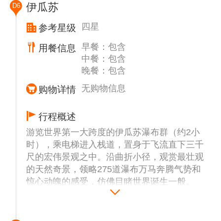
伊瓜苏
D6
后前往参观【拓荒者雕塑】、【护宪革命纪念
碑】(远眺）。前往参观亚洲人聚集地—【东
四星
参考星级
方移民商业街】（约15分钟），东方街聚集了
早餐：包含
用餐信息
很多中国人、日本人以及韩国人，因此这里拥
中餐：包含
有浓厚的亚洲传统文化气息和各式各样亚洲美
晚餐：包含
食，中午我们将在东方街用餐。下午前往参观
建于十九世纪的【IPIRANGA皇宫】（外
无购物信息
购物详情
观），观赏具有典型欧洲风情的【欧式皇家花
园】（停留时间约45分钟）。
行程概述
游览世界第一大跨度的伊瓜苏瀑布群（约2小
时），乘电梯进入栈道，置身于飞流直下三千
尺的宏伟景观之中。沿曲折小径，观赏最壮观
的天然奇景，领略275道瀑布万马奔腾气势和
惊心动魄的感受，仿佛目睹世界诞生一般。
伊瓜苏鸟园（约1.5小时），号称“百鸟天堂”，
伊瓜苏鸟园坐落在世界第一宽的伊瓜苏瀑布旁
边，鸟园的大门不太显眼，很容易让人错过，