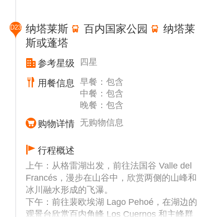
泊景观所环绕而得名。公园内主要的景点包括
百内塔、百内角、诺登舍尔德冰川湖等。
纳塔莱斯
百内国家公园
纳塔莱
D23
斯或蓬塔
温馨提示：当天的游览项目为旅行社为您免费
安排。若因乔治王岛返回蓬塔阿雷纳斯的航班
四星
参考星级
延误而被迫取消此项目，将无法安排退款，敬
请理解。
早餐：包含
用餐信息
中餐：包含
晚餐：包含
无购物信息
购物详情
行程概述
上午：从格雷湖出发，前往法国谷 Valle del
Francés，漫步在山谷中，欣赏两侧的山峰和
冰川融水形成的飞瀑。
下午：前往裴欧埃湖 Lago Pehoé，在湖边的
观景台欣赏百内角峰 Los Cuernos 和主峰群