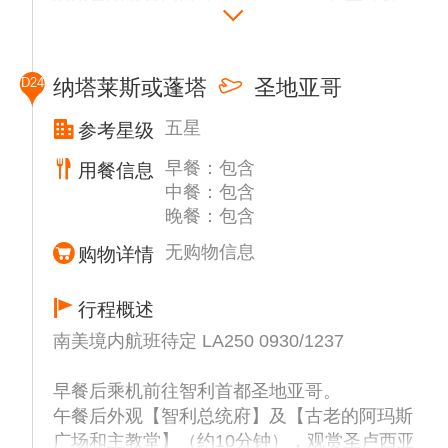
的全貌，感受湖水在不同光线下呈现出的蓝宝
石色或绿松石色。
D24
纳塔莱斯或蓬塔
圣地亚哥
温馨提示：当天的游览项目为旅行社为您免费
安排。若因乔治王岛返回蓬塔阿雷纳斯的航班
五星
参考星级
延误而被迫取消此项目，将无法安排退款，敬
早餐：包含
请理解。
用餐信息
中餐：包含
晚餐：包含
无购物信息
购物详情
行程概述
南美境内航班待定 LA250 0930/1237
早餐后乘机前往智利首都圣地亚哥。
午餐后外观【智利总统府】及【古老的阿玛斯
广场和主教堂】（约10分钟），观赏圣卢西亚