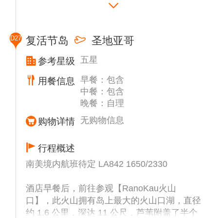
Nui的复活节岛，面积不大只有 163 平方公
里，形状呈三角形，由三座火山组成。
抵达后，热情好客的岛民将为您献上花环，欢
D27
复活节岛
圣地亚哥
迎访客。
午餐后出发前往【Ahu Vinapu祭祀台】，提
五星
参考星级
供红色石材的【Puna Pao火山采石场】，
早餐：包含
【Ahu Akivi 7尊面向大海的石像】（共约1小
用餐信息
中餐：包含
时）。
晚餐：自理
无购物信息
购物详情
行程概述
南美境内航班待定 LA842 1650/2330
酒店早餐后，前往参观【RanoKau火山
口】，此火山拥有岛上最大的火山口湖，直径
约 1.6 公里，深达 11 公尺，芦苇附盖了半个