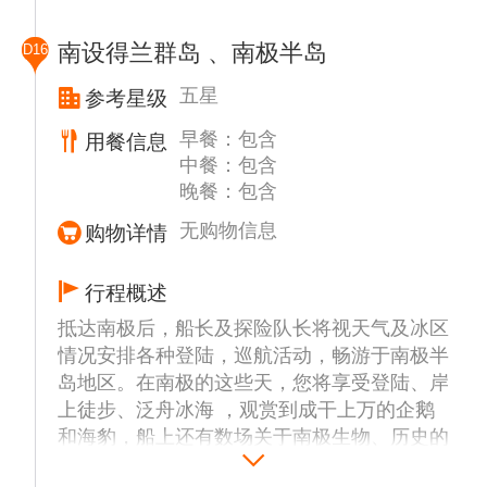
探险队长全权决定，在时间，天气和冰情等条
件具备并符合国际管理组织的规定下，将有选
南设得兰群岛 、南极半岛
D16
择性的登陆或者巡航以下部分地点或者其他可
能地区预定前往地点：
五星
参考星级
纳克港 (Neko Harbour)
早餐：包含
用餐信息
纳克港 (Neko Harbour) 是尖凸企鹅的聚集地
中餐：包含
同时也是阿根廷难民的避难所，纳克港(Neko
晚餐：包含
Harbour) 安逸的平躺在众山环抱的安沃尔湾
(Andvord Bay)，雄伟壮观的冰川成为它天然
无购物信息
购物详情
的屏障。在到达专门饲养小须鲸的地方时，你
就能完全体会到巍峨的安沃尔湾 (Andvord
行程概述
Bay) 和南极洲半岛的景致了。纳克港(Neko
抵达南极后，船长及探险队长将视天气及冰区
Harbour)也是能登上南极大陆的仅有的几个地
情况安排各种登陆，巡航活动，畅游于南极半
点之一。
岛地区。在南极的这些天，您将享受登陆、岸
上徒步、泛舟冰海 ，观赏到成干上万的企鹅
艾米兰特布朗科考站 (Almirante Brown)
和海豹，船上还有数场关于南极生物、历史的
这里曾是阿根廷的工作站，夏季人满为患，直
讲座。 行程安排以安全第一，由船长和船方
到1984年站上一直驻守的医生因不能继续忍