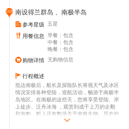
探险队长全权决定，在时间，天气和冰情等条
兰泰布朗 (Almirante Brown) 和属于智利的冈
件具备并符合国际管理组织的规定下，将有选
萨雷斯维德拉 (Gonzalez Videla) 以及与他们
南设得兰群岛 、南极半岛
D18
择性的登陆或者巡航以下部分地点或者其他可
相邻的企鹅栖息地。
能地区预定前往地点：
五星
参考星级
韦尔纳茨考察站（Vernadsky Station）
早餐：包含
用餐信息
拉可罗港 (Port Lockroy)
这个站点最早由英国人建立，1996年英国人
中餐：包含
该港于1941年建成，曾是一个英国的基地，
以1分钱的价格卖给了乌克兰，目前主要从事
晚餐：包含
1962年被弃用，一直到1996年才被“南极洲遗
气象学、大气物理学、地磁学、生物学、地震
产基金会”改建成为一座博物馆。在这个建筑
学、冰河学和物理学等研究。这个工作站有两
无购物信息
购物详情
周围筑巢繁衍的巴布亚企鹅已经成为这里的一
层，第一层是各种专业的研究室，X光设备的
道风景线。此博物馆设有邮局并出售些纪念
医疗室，和贴满性感美女海报的健身房。第二
行程概述
品，卖一些衣帽、衬衫和明信片之类的商店。
层是休闲区，有吧台、桌球台，同时出售明信
抵达南极后，船长及探险队长将视天气及冰区
除了邮电服务以外，商店还为顾客提供了首日
片和首日封。室外的阳台上放着躺椅，看得出
情况安排各种登陆，巡航活动，畅游于南极半
封和难得一见的南极邮戳。所有从拉可罗港
乌克兰兄弟很能在这个孤独的土地上享受生
岛地区。在南极的这些天，您将享受登陆、岸
(Port Lockroy) 邮寄出去的信件均享有南极洲
活，喝着伏特加，唱着歌，再来些节奏舞蹈。
上徒步、泛舟冰海 ，观赏到成干上万的企鹅
的特殊邮戳和免费邮寄的服务。
和海豹，船上还有数场关于南极生物、历史的
讲座。 行程安排以安全第一，由船长和船方
布朗断崖 (Brown Bluff)
探险队长全权决定，在时间，天气和冰情等条