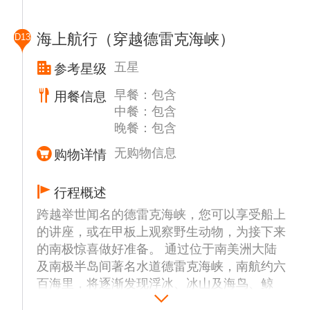
办有关南极历史和野生动物等方面的讲座，您
将获得到访这一脆弱环境的全面旅行指南。
海上航行（穿越德雷克海峡）
D13
《南极条约》不仅让这片大陆远离了军事，也
涵盖了在这里活动的各种规范。我们一直恪守
五星
参考星级
这些原则，确保脆弱的环境不被干扰。船上的
早餐：包含
用餐信息
讲座亦有助于此，使您通过这些体验获益匪
中餐：包含
浅。其外，船上还将进行冲锋衣的发放和借用
晚餐：包含
登陆靴的领取。
为了避免外来物种对南极环境的影响，游轮上
无购物信息
购物详情
适时安排除尘活动：彻底清洁和检查衣物，检
查所有衣物，包括口袋、接缝、尼龙搭扣和鞋
行程概述
底，清除尘土和有机物。
跨越举世闻名的德雷克海峡，您可以享受船上
的讲座，或在甲板上观察野生动物，为接下来
的南极惊喜做好准备。 通过位于南美洲大陆
及南极半岛间著名水道德雷克海峡，南航约六
百海里，将逐渐发现浮冰、冰山及海鸟、鲸
鱼。在穿越大海前往南极的旅程中，船上将举