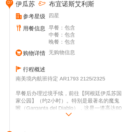
D7
伊瓜苏
布宜诺斯艾利斯
游客很难想到在这个不显眼的门里面，是如此
的别有洞天，简直是一个鸟儿的王国，鸟儿数
四星
参考星级
量之多堪称世界之最。巴西的鹦鹉有绿色的、
早餐：包含
红色的、蓝色的、黄色的，大小各异，琳琅满
用餐信息
中餐：包含
目。大金刚鹦鹉绚丽多彩，红绿、黄蓝金刚鹦
晚餐：包含
鹉是世界最大的鹦鹉，从头到尾巴尖，足有1
米长。它们是巴西的“国鸟”，巴西的钱币上都
无购物信息
购物详情
有它们的画像。
行程概述
南美境内航班待定 AR1793 2125/2325
早餐后办理过境手续，前往【阿根廷伊瓜苏国
家公园】（约2小时）。特别是最著名的魔鬼
喉（Garganta del Diablo），这是一道高达80
米的U形瀑布，气势恢宏，水雾弥漫，彩虹时
常可见。 后搭乘航班前往阿根廷首都——布
宜诺斯艾利斯。