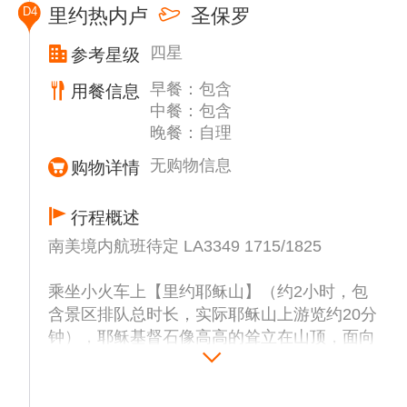
D4
里约热内卢
圣保罗
山高394米，登上山顶可将里约全景尽收眼
底。晚上安排传统巴西烤肉。
四星
参考星级
早餐：包含
用餐信息
中餐：包含
晚餐：自理
无购物信息
购物详情
行程概述
南美境内航班待定 LA3349 1715/1825
乘坐小火车上【里约耶稣山】（约2小时，包
含景区排队总时长，实际耶稣山上游览约20分
钟），耶稣基督石像高高的耸立在山顶，面向
浩瀚的大西洋，您可同高耸入云的耶稣伸手像
合影留念，并在此远观十六公里尼特罗伊跨海
大桥。