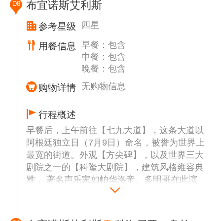
布宜诺斯艾利斯
D8
四星
参考星级
早餐：包含
用餐信息
中餐：包含
晚餐：包含
无购物信息
购物详情
行程概述
早餐后，上午前往【七九大道】，这条大道以
阿根廷独立日（7月9日）命名，被誉为世界上
最宽的街道。外观【方尖碑】，以及世界三大
剧院之一的【科隆大剧院】，建筑风格雍容典
雅， 著名声乐家如帕华洛帝、多明哥在此演
出过；
前往【五月广场（约40分钟）】。外观【总统
府】，这是该国总统及其属下办公的所在地，