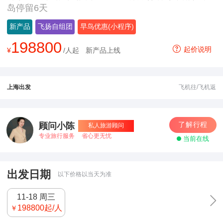
岛停留6天
新产品
飞扬自组团
早鸟优惠(小程序)
198800
起价说明
¥
/人起
新产品上线
上海出发
飞机往/飞机返
了解行程
顾问小陈
私人旅游顾问
专业旅行服务
省心更无忧
当前在线
出发日期
以下价格以当天为准
11-18 周三
198800
起/人
￥