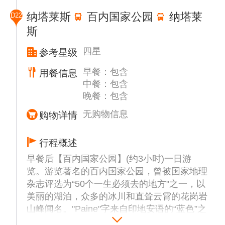
【NAO VICTORIA历史航海博物馆】了解欧
纳塔莱斯
百内国家公园
纳塔莱
D22
洲的移民历史遗迹。
斯
之后驱车前往纳塔莱斯（车程约3小时）。
四星
参考星级
早餐：包含
用餐信息
中餐：包含
晚餐：包含
无购物信息
购物详情
行程概述
早餐后【百内国家公园】(约3小时)一日游
览。游览著名的百内国家公园，曾被国家地理
杂志评选为“50个一生必须去的地方"之一，以
美丽的湖泊，众多的冰川和直耸云霄的花岗岩
山峰闻名。"Paine"字来自印地安语的“蓝色”之
意，因其整个国家公园被湛蓝的冰河峡湾和湖