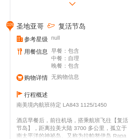
然后前往有“海上葡萄园”之称的美丽的海滨旅
游城市【维那德玛（VINA DE MAR）】。
午餐后，观看野生海豹，海喷黑白岩礁，参观
D26
圣地亚哥
复活节岛
复活节岛人头像。
null
参考星级
早餐：包含
用餐信息
中餐：自理
晚餐：包含
无购物信息
购物详情
行程概述
南美境内航班待定 LA843 1125/1450
酒店早餐后，前往机场，搭乘航班飞往【复活
节岛】，距离拉美大陆 3700 多公里，孤立于
南太平洋的神祕岛。又称为拉帕努伊岛 Rapa