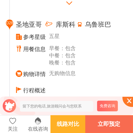
湖面，从间隙中可以看到清澈的湖水，闪耀着
神祕光辉，好像要引诱人们走进去一样。
即将结束复活节岛之旅之前，我们再次了解当
D28
圣地亚哥
库斯科
乌鲁班巴
地【鸟人村文化“Orongo”】,这是全岛最重要
的村落之一，历史上它是岛上重要比赛的举办
五星
参考星级
地，海拔约 310 米，拥有面向全岛和太平洋
早餐：包含
的壮丽视野，目前村子里有一条1公里长的小
用餐信息
中餐：包含
径，我们可以近距离的欣赏复员后的房屋和岩
晚餐：包含
画艺术到此，复活节岛神秘之旅结束，前往机
场，乘机返回圣地亚哥。
无购物信息
购物详情
行程概述
南美境内航班待定 LA2367 1440/1710
免费咨询
早餐后，参观圣母山(山顶可俯视欣赏圣地亚
哥城市风景远眺安第斯山脉的连绵雪峰)，后
线路对比
立即预定
关注
在线咨询
前往圣地亚哥机场飞往库斯科。抵达后驱车前