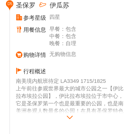
D5
圣保罗
伊瓜苏
【塞勒隆台阶】，这是位于巴西里约热内卢的
著名地标，连接拉帕（Lapa）和圣特雷莎
四星
参考星级
（Santa Teresa）两个街区。这段楼梯共有
早餐：包含
215级，约125米，由智利艺术家乔治·塞勒隆
用餐信息
中餐：包含
（Jorge Selarón）于1990年开始改造，直至
晚餐：自理
2013年去世。
无购物信息
购物详情
行程概述
南美境内航班待定 LA3349 1715/1825
上午前往参观世界最大的城市公园之一【伊比
拉布埃拉公园】，伊比拉布埃拉位于市中心，
它是圣保罗第一个也是最重要的公园，也是南
美洲参观人数最多的公园！在具有圣保罗特色
的建筑和交通中呼吸新鲜空气。公园内有公共
建筑、花园、湖泊、运动场、慢跑跑道和博物
馆。