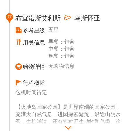
斯”之称的【巴拉那河(RIO PARANA)】流域的
乔们的马术表演，这些表演展示了高乔骑术的
DELTA三角洲独特风景；午间返回布宜诺斯艾
精湛技艺和阿根廷传统的工作方式，令人叹为
D11
布宜诺斯艾利斯
乌斯怀亚
利斯市区用餐
观止。
之后晚上安排观看【探戈秀表演（含当地特色
五星
参考星级
下午游览【金属花雕塑】，【PALERMO富人
西式红酒牛排晚餐）】(约2小时)。
早餐：包含
区】，【玫瑰园】，【RECOLETA贵族区及
用餐信息
中餐：包含
贵族公墓】，【贝隆夫人墓及纪念碑】。
晚餐：包含
无购物信息
购物详情
行程概述
包机时间待定
【火地岛国家公园】是世界南端的国家公园，
充满大自然气息，进园探索游览，沿途山明水
秀，生机洋溢，还有多种野生动物和鸟类。这
里雨水充足，秋天时候山坡落叶一片火红。雪