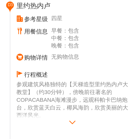
里约热内卢
D3
四星
参考星级
早餐：包含
用餐信息
中餐：包含
晚餐：包含
无购物信息
购物详情
行程概述
参观建筑风格独特的【天梯造型里约热内卢大
教堂】（约30分钟），傍晚前往著名的
COPACABANA海滩漫步，远观科帕卡巴纳炮
台，欣赏蓝天白云，椰风海韵，欣赏美丽的大
西洋风光。
乘缆车登上2016年里约奥运会的会徽原型--著
名的“甜面包山”（约1小时）。面包山位于瓜
纳巴拉湾入口处，是里约的象征之一。甜面包