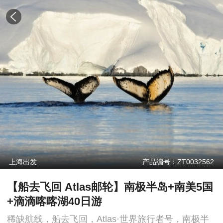
上海出发
产品编号：ZT0032562
【船去飞回 Atlas邮轮】南极半岛+南美5国
+滴滴喀喀湖40日游
稀缺航线，船去飞回，Atlas·世界旅行者号，南极半