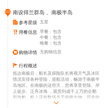
探险队长全权决定，在时间，天气和冰情等条
件具备并符合国际管理组织的规定下，将有选
南设得兰群岛 、南极半岛
D15
择性的登陆或者巡航以下部分地点或者其他可
能地区预定前往地点：
五星
参考星级
早餐：包含
用餐信息
中餐：包含
艾秋岛 (Aitcho Island)
晚餐：包含
Aitcho岛位于格林威治岛和罗伯特岛的中间，
一般也是南极行的必经之地，在岛上可以看到
无购物信息
购物详情
成群的帽带企鹅、以及嘴巴桔红色、眼眉上方
为白色的巴布亚企鹅 (Gentoo)，运气好的话
行程概述
还能看到晒太阳的威德尔海豹。据鸟类学家长
抵达南极后，船长及探险队长将视天气及冰区
期观察和估算，南极地区现有企鹅近1.2亿
情况安排各种登陆，巡航活动，畅游于南极半
只，占世界企鹅总数的87%，占南极海鸟总数
岛地区。在南极的这些天，您将享受登陆、岸
的90%。在南极半岛上，企鹅有18种之多，成
上徒步、泛舟冰海 ，观赏到成干上万的企鹅
百上千，蔚为壮观，而且根本不怕人，有时还
和海豹，船上还有数场关于南极生物、历史的
围着你团团转。
讲座。 行程安排以安全第一，由船长和船方