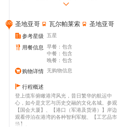
山殖民时期的【古城堡】（约10分钟）。
圣地亚哥
瓦尔帕莱索
圣地亚哥
D25
五星
参考星级
早餐：包含
用餐信息
中餐：包含
晚餐：包含
无购物信息
购物详情
行程概述
登上缆车俯瞰港湾风光，昔日繁华的航运中
心，如今是文艺与历史交融的文化名城。参观
【国会大厦】、【港口（军港及货港）】岸边
观看停泊在港湾的各种智利军舰、【工艺品市
场】。