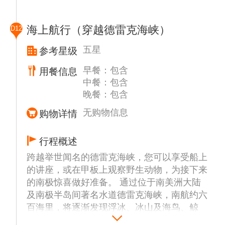
山、湖泊和原始森林是它的特色。沿着3号公
路来到阿莱曼主教市野营地火车站，乘坐小火
海上航行（穿越德雷克海峡）
D12
车前往国家公园。火车站内现在已经改建成了
博物馆，挂着许多历史照片，展柜里还展出一
五星
参考星级
些实物和资料。
早餐：包含
用餐信息
温馨提示：最终登船时间需以船方当天最终确
中餐：包含
认时间为准。
晚餐：包含
无购物信息
购物详情
行程概述
跨越举世闻名的德雷克海峡，您可以享受船上
的讲座，或在甲板上观察野生动物，为接下来
的南极惊喜做好准备。 通过位于南美洲大陆
及南极半岛间著名水道德雷克海峡，南航约六
百海里，将逐渐发现浮冰、冰山及海鸟、鲸
鱼。在穿越大海前往南极的旅程中，船上将举