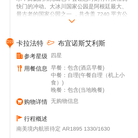
快门的冲动。大冰川国家公园是阿根廷最大、
最古老的国家公园之一 ，共含盖 7240 平方公
里的面积 ， 在1937 年就已成为国家公园，并
在 1981 年被列为世界自然遗产。进入 国家公
园，穿越山林、湖泊之后，尽在眼前的就是这
D19
卡拉法特
布宜诺斯艾利斯
目前世界上壮观的自然奇观 ，3 万年前形成的
冰天雪地。
四星
参考星级
之后我们将【乘船（约1小时）】近距离面对
早餐：包含(酒店早餐)
面的观看【莫雷诺冰川】， 伴随着“轰轰”的冰
用餐信息
中餐：自理(午餐自理（机上小
川崩裂声，一块块巨大的冰块落入阿根廷湖，
食）)
一声声震耳欲聋的响声让人屏息凝注，但很
晚餐：包含(当地晚餐)
快，一切又都归于平静。
无购物信息
购物详情
行程概述
南美境内航班待定 AR1895 1330/1630