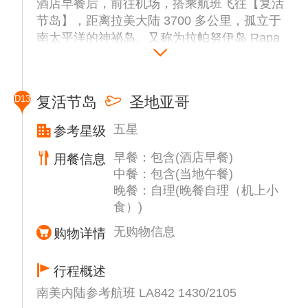
酒店早餐后，前往机场，搭乘航班飞往【复活
节岛】，距离拉美大陆 3700 多公里，孤立于
南太平洋的神祕岛。又称为拉帕努伊岛 Rapa
Nui的复活节岛，面积不大只有 163 平方公
里，形状呈三角形，由三座火山组成。
抵达后，热情好客的岛民将为您献上花环，欢
D13
复活节岛
圣地亚哥
迎访客。
午餐后出发前往【Ahu Vinapu祭祀台】，提
五星
参考星级
供红色石材的【Puna Pao火山采石场】，
早餐：包含(酒店早餐)
【Ahu Akivi 7尊面向大海的石像】（共约1小
用餐信息
中餐：包含(当地午餐)
时）。
晚餐：自理(晚餐自理（机上小
食）)
无购物信息
购物详情
行程概述
南美内陆参考航班 LA842 1430/2105