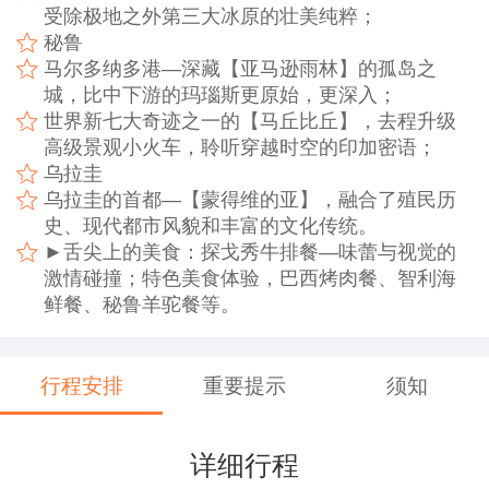
受除极地之外第三大冰原的壮美纯粹；
秘鲁
马尔多纳多港—深藏【亚马逊雨林】的孤岛之
城，比中下游的玛瑙斯更原始，更深入；
世界新七大奇迹之一的【马丘比丘】，去程升级
高级景观小火车，聆听穿越时空的印加密语；
乌拉圭
乌拉圭的首都—【蒙得维的亚】，融合了殖民历
史、现代都市风貌和丰富的文化传统。
►舌尖上的美食：探戈秀牛排餐—味蕾与视觉的
激情碰撞；特色美食体验，巴西烤肉餐、智利海
鲜餐、秘鲁羊驼餐等。
行程安排
重要提示
须知
详细行程