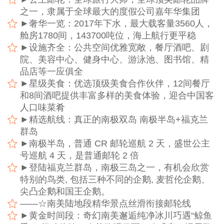
之一，隶属于全球最大的度假公司嘉年华集团
►奢华一览：2017年下水，最大载客量3560人，
舱房1780间，143700吨位，海上航行更平稳
►设施齐全：公共空间优雅宽敞，餐厅酒吧、剧
院、美容中心、健身中心、游泳池、图书馆、精
品店等一应俱全
►星级美食：优选顶级美食合作伙伴，12间餐厅
和8间酒吧提供丰富多样的美食体验，迎合中国客
人口味菜肴
►精选航线：真正的南极双岛 南极半岛+福克兰
群岛
►南极半岛，普通 CR 邮轮巡航 2 天，盛世公主
号巡航 4 天，是普通邮轮 2 倍
►登陆福克兰群岛，南极三岛之一，有机会欣赏
特别的鸟类, 包括三种不同的企鹅, 麦哲伦企鹅、
尖凸企鹅和国王企鹅。
——☆南美陆地段精华景点丝滑衔接邮轮线
►黄金时间段：奇幻南美邂逅纯净冰川巧遇“鲸鱼