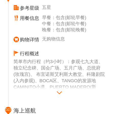
五星
参考星级
早餐：包含(邮轮早餐)
用餐信息
中餐：包含(邮轮午餐)
晚餐：包含(邮轮晚餐)
无购物信息
购物详情
行程概述
简单市内行程（约3小时）：参观七九大道、
独立纪念碑、国会广场、五月广场、总统府
(玫瑰宫)、 布宜诺斯艾利斯大教堂、科隆剧院
(入内参观)、BOCA区、TANGO的发源地
CAMINITO小道、PUERTO MADERO(新
港)、典雅的女人桥等。
后安排世界第二美剧院书店改建的咖啡厅
El Ateneo书店饮用（自费）下午茶，感受世
海上巡航
D22
界最美书店的静谧与悠闲，后搭乘航班飞往里