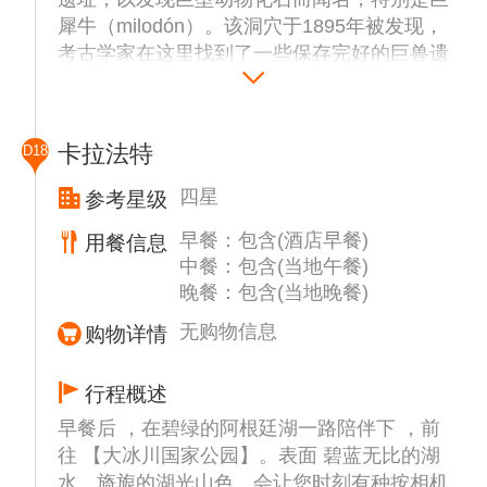
犀牛（milodón）。该洞穴于1895年被发现，
考古学家在这里找到了一些保存完好的巨兽遗
骸，包括巨型地懒。随后过境前往卡拉法特。
卡拉法特
D18
四星
参考星级
早餐：包含(酒店早餐)
用餐信息
中餐：包含(当地午餐)
晚餐：包含(当地晚餐)
无购物信息
购物详情
行程概述
早餐后 ，在碧绿的阿根廷湖一路陪伴下 ，前
往 【大冰川国家公园】。表面 碧蓝无比的湖
水，旖旎的湖光山色，会让您时刻有种按相机