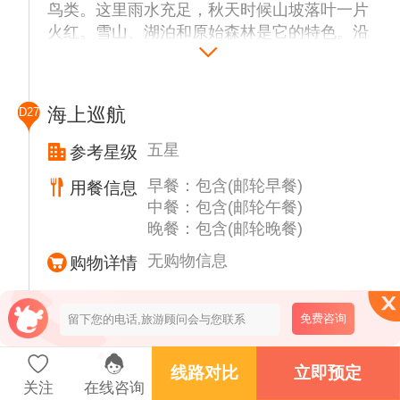
鸟类。这里雨水充足，秋天时候山坡落叶一片
火红。雪山、湖泊和原始森林是它的特色。沿
着3号公路来到阿莱曼主教市野营地火车站，
乘坐小火车前往国家公园。火车站内现在已经
改建成了博物馆，挂着许多历史照片，展柜里
海上巡航
D27
还展出一些实物和资料。
特别安排搭乘由蒸汽机车牵引的世界尽头小火
五星
参考星级
车至世界最南端的火车站，抵达泛美公路南
早餐：包含(邮轮早餐)
用餐信息
端，泛美公路是条从美国的边缘延伸，穿过中
中餐：包含(邮轮午餐)
美洲和南美洲的大部分地区的公路。
晚餐：包含(邮轮晚餐)
无购物信息
购物详情
行程概述
免费咨询
今日展开海上巡游。蓝色的大海向您敞开温暖
的胸怀，观迎您的来访。
线路对比
立即预定
关注
在线咨询