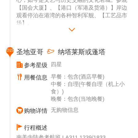
【国会大厦】、【港口（军港及货港）】岸边
观看停泊在港湾的各种智利军舰、【工艺品市
场】。
然后前往有“海上葡萄园”之称的美丽的海滨旅
游城市【维那德玛（VINA DE MAR）】。
午餐后，观看野生海豹，海喷黑白岩礁，参观
D15
圣地亚哥
纳塔莱斯或蓬塔
复活节岛人头像。
四星
参考星级
早餐：包含(酒店早餐)
用餐信息
中餐：自理(午餐自理（机上小
食）)
晚餐：包含(当地晚餐)
无购物信息
购物详情
行程概述
南美内陆参考航班 LA311 1239/1833