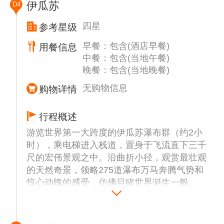
伊瓜苏
D4
安不好，请注意人身财产安全），街道两端全
部都是绚丽多彩的涂鸦，透过充满丰富内涵的
四星
参考星级
涂鸦作品，艺术家们在用自己的方式强烈地表
早餐：包含(酒店早餐)
用餐信息
达着各种诉求，这里的涂鸦是不断更新的，每
中餐：包含(当地午餐)
隔一段时间都会有新的涂鸦盖过旧的。
晚餐：包含(当地晚餐)
无购物信息
购物详情
行程概述
游览世界第一大跨度的伊瓜苏瀑布群（约2小
时），乘电梯进入栈道，置身于飞流直下三千
尺的宏伟景观之中。沿曲折小径，观赏最壮观
的天然奇景，领略275道瀑布万马奔腾气势和
惊心动魄的感受，仿佛目睹世界诞生一般。
伊瓜苏鸟园（约1.5小时），号称“百鸟天堂”，
伊瓜苏鸟园坐落在世界第一宽的伊瓜苏瀑布旁
边，鸟园的大门不太显眼，很容易让人错过，