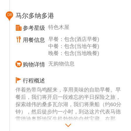
添活力，并在夕阳西下时享用亚马逊风味小
吃。返回后，我们将沿着坦博帕塔河缓缓航
马尔多纳多港
D8
行，寻找野生动物，并使用聚光灯寻找凯门鳄
或其他在河岸上发现的动物。
特色木屋
参考星级
活动结束后，我们将返回住宿地，享用采用新
早餐：包含(酒店早餐)
用餐信息
鲜食材烹制的单点晚餐。
中餐：包含(当地午餐)
晚餐：包含(当地晚餐)
无购物信息
购物详情
行程概述
伴着热带鸟鸣醒来，享用美味的自助早餐。早
餐后，我们将开启一段难忘的半日探险之旅，
探索雄伟的桑多瓦尔湖，我们将乘船（约60分
钟），然后徒步约一小时，到达这片代表马德
雷德迪奥斯地区生机勃勃的自然宝藏。在那
里，我们将登上独木舟，在导游的带领下，探