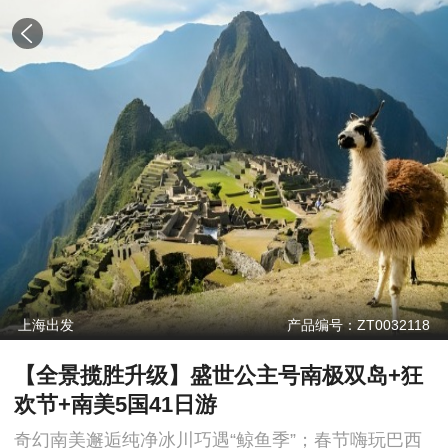
上海出发
产品编号：ZT0032118
【全景揽胜升级】盛世公主号南极双岛+狂
欢节+南美5国41日游
奇幻南美邂逅纯净冰川巧遇“鲸鱼季”；春节嗨玩巴西