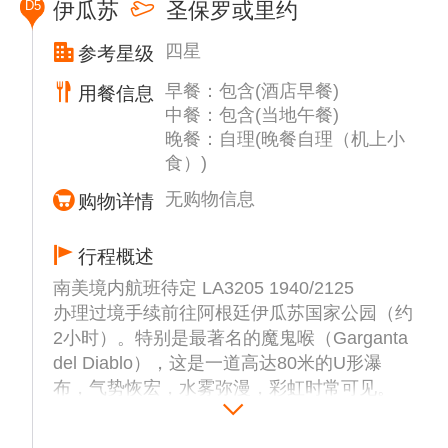
D5
伊瓜苏
圣保罗或里约
游客很难想到在这个不显眼的门里面，是如此
的别有洞天，简直是一个鸟儿的王国，鸟儿数
四星
参考星级
量之多堪称世界之最。巴西的鹦鹉有绿色的、
早餐：包含(酒店早餐)
红色的、蓝色的、黄色的，大小各异，琳琅满
用餐信息
中餐：包含(当地午餐)
目。大金刚鹦鹉绚丽多彩，红绿、黄蓝金刚鹦
晚餐：自理(晚餐自理（机上小
鹉是世界最大的鹦鹉，从头到尾巴尖，足有1
食）)
米长。它们是巴西的“国鸟”，巴西的钱币上都
有它们的画像。
无购物信息
购物详情
推荐自费活动：
1.伊瓜苏瀑布冲浪船：约USD120/人，建议游
行程概述
客穿泳衣；且此项目具有一定的惊险刺激性，
南美境内航班待定 LA3205 1940/2125
因此患有高血压、心脏病等疾病或年纪大的客
办理过境手续前往阿根廷伊瓜苏国家公园（约
人不建议参加！请客人慎重选择！（此为参考
2小时）。特别是最著名的魔鬼喉（Garganta
价格，实际价格以当地确认为准）
del Diablo），这是一道高达80米的U形瀑
2.伊瓜苏直升机俯瞰瀑布全景：约USD180/
布，气势恢宏，水雾弥漫，彩虹时常可见。
人，（此为参考价格，实际价格以当地确认为
准！）
（此为推荐或建议性项目，客人应本着“自愿