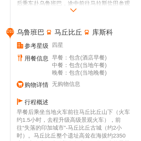
后乘车赴乌鲁班巴，途中前往马拉斯盐田参观
（约20分钟），位于秘鲁马拉斯的神圣山谷，
这里群山环抱，密密麻麻分布着无数个池子，
层层叠叠就像排列整齐的梯田一样。马拉斯盐
乌鲁班巴
马丘比丘
库斯科
D10
田在印加文明出现之前就已经形成，整片盐田
让山丘都染上了一层白色，景色十分壮观。
四星
参考星级
晚餐后入住酒店休息，夜宿乌鲁班巴。
早餐：包含(酒店早餐)
用餐信息
中餐：包含(当地午餐)
温馨提示：库斯科平均海拔3400米，乌鲁班
晚餐：包含(当地晚餐)
巴平均海拔2800米，故特别安排入住乌鲁班
巴五星酒店。
无购物信息
购物详情
行程概述
早餐后乘坐当地火车前往马丘比丘山下（火车
约1.5小时，去程升级高级景观火车），前
往“失落的印加城市”-马丘比丘古城（约2小
时）。马丘比丘整个遗址高耸在海拔约2350