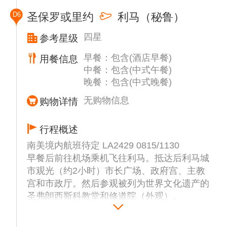
自费”的原则酌情参加，导游组织自费活动将
D6
圣保罗或里约
利马（秘鲁）
不会带有任何强迫因素。部分项目参加人数不
足时，则费用将做相应调整或无法成行。）
四星
参考星级
早餐：包含(酒店早餐)
用餐信息
中餐：包含(中式午餐)
晚餐：包含(中式晚餐)
无购物信息
购物详情
行程概述
南美境内航班待定 LA2429 0815/1130
早餐后前往机场乘机飞往利马。抵达后利马城
市观光（约2小时）市长广场、政府宫、主教
宫和市政厅。然后参观被列为世界文化遗产的
圣弗朗西斯科教堂和修道院（外观）。