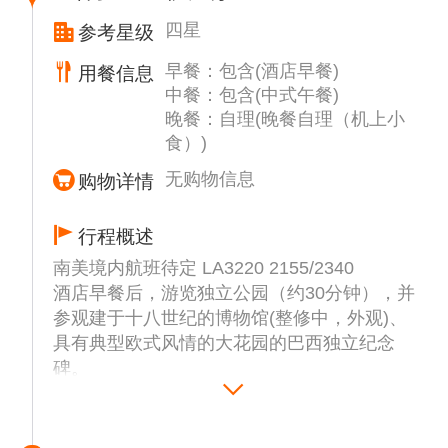
四星
参考星级
早餐：包含(酒店早餐)
用餐信息
中餐：包含(中式午餐)
晚餐：自理(晚餐自理（机上小
食）)
无购物信息
购物详情
行程概述
南美境内航班待定 LA3220 2155/2340
酒店早餐后，游览独立公园（约30分钟），并
参观建于十八世纪的博物馆(整修中，外观)、
具有典型欧式风情的大花园的巴西独立纪念
碑。
继续车游主教大教堂（周围流浪汉较多，治安
不好，请注意人身及财产安全 ) ; 参观开拓者
雕像，还可前往涂鸦殿堂-蝙蝠胡同游览（治