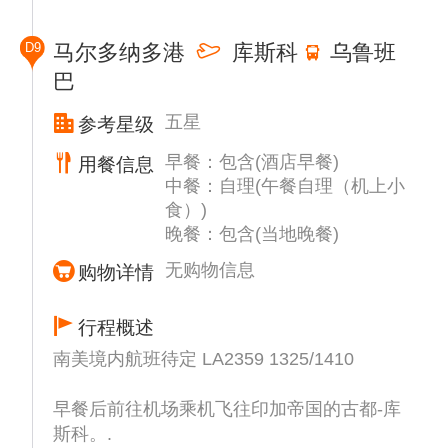
索湖面。湖面如同明镜般倒映着周围的美景，
拥有无与伦比的生物多样性。从体型巨大的水
D9
马尔多纳多港
库斯科
乌鲁班
獭到雄伟的吼猴，以及迷人的史前麝雉，这片
巴
土地的每个角落都将为您带来令人惊叹的野生
动物。除了标志性的栖息动物外，桑多瓦尔湖
五星
参考星级
也是种类繁多野生动物的家园，包括鳄鱼、海
龟以及种类繁多的珍稀鸟类和色彩斑斓的蝴
早餐：包含(酒店早餐)
用餐信息
蝶。沉浸在这片自然天堂，感受其奇妙的生物
中餐：自理(午餐自理（机上小
多样性。
食）)
下午您可以自由选择各种可选活动，例如观
晚餐：包含(当地晚餐)
鸟、漫步花园，或只是放松身心，享受宁静的
无购物信息
购物详情
环境。黄昏时分，我们美味的点菜晚餐恭候您
的光临。
行程概述
南美境内航班待定 LA2359 1325/1410
早餐后前往机场乘机飞往印加帝国的古都-库
斯科。.