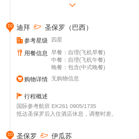
温馨提示：
国际段航班仅供参考，可能会根据实际预定到
航班有所调整，也有可能更换其他航司，但是
D2
迪拜
圣保罗（巴西）
景点安排不会少，敬请理解。
四星
参考星级
早餐：自理(飞机早餐)
用餐信息
中餐：自理(飞机午餐)
晚餐：包含(中式晚餐)
无购物信息
购物详情
行程概述
国际参考航班 EK261 0905/1735
抵达圣保罗后入住酒店休息，调整时差。
D3
圣保罗
伊瓜苏