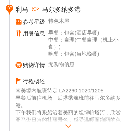
D7
利马
马尔多纳多港
特色木屋
参考星级
早餐：包含(酒店早餐)
用餐信息
中餐：自理(午餐自理（机上小
食）)
晚餐：包含(当地晚餐)
无购物信息
购物详情
行程概述
南美境内航班待定 LA2260 1020/1205
早餐后前往机场，后搭乘航班前往马尔多纳多
港。
下午我们将乘船沿着美丽的坦博帕塔河，欣赏
亚马逊日落的壮丽景色，感受温暖而绚丽的色
彩。我们将用美味的饮品为这趟迷人的旅程增