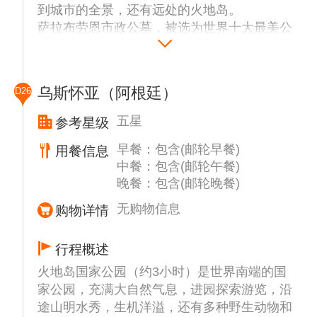
到城市的全景，还有远处的火地岛。
萨拉布劳恩市政公墓，被选为世界十大最美公
墓之一。在这里，我们将参观柏树大道，新古
典主义风格的建筑陵墓等，最后我们将参观
NAO VICTORIA历史航海博物馆了解欧洲的
乌斯怀亚（阿根廷）
D26
移民历史遗迹。
五星
参考星级
早餐：包含(邮轮早餐)
用餐信息
中餐：包含(邮轮午餐)
晚餐：包含(邮轮晚餐)
无购物信息
购物详情
行程概述
火地岛国家公园（约3小时）是世界南端的国
家公园，充满大自然气息，进园探索游览，沿
途山明水秀，生机洋溢，还有多种野生动物和