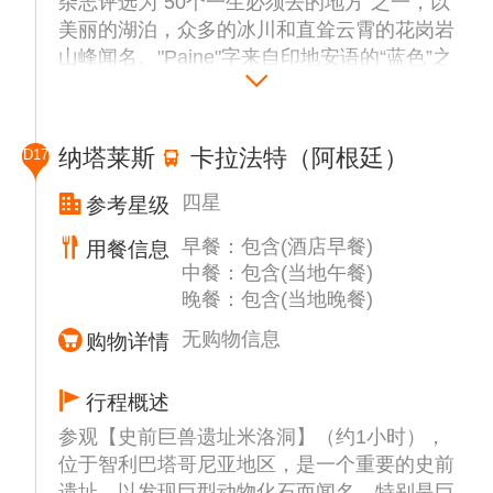
杂志评选为“50个一生必须去的地方"之一，以
美丽的湖泊，众多的冰川和直耸云霄的花岗岩
山峰闻名。"Paine"字来自印地安语的“蓝色”之
意，因其整个国家公园被湛蓝的冰河峡湾和湖
泊景观所环绕而得名。公园内主要的景点包括
百内塔、百内角、诺登舍尔德冰川湖等。
纳塔莱斯
卡拉法特（阿根廷）
D17
四星
参考星级
早餐：包含(酒店早餐)
用餐信息
中餐：包含(当地午餐)
晚餐：包含(当地晚餐)
无购物信息
购物详情
行程概述
参观【史前巨兽遗址米洛洞】（约1小时），
位于智利巴塔哥尼亚地区，是一个重要的史前
遗址，以发现巨型动物化石而闻名，特别是巨