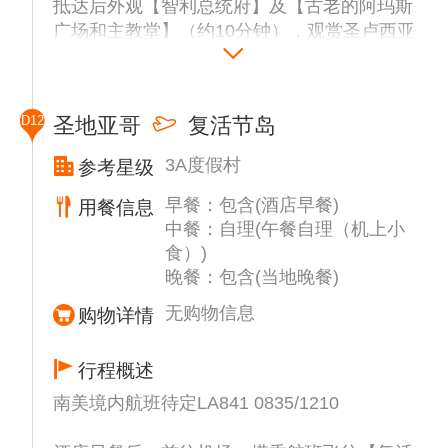
抵达后外观【智利总统府】及【古老的阿玛斯
广场和主教堂】（约10分钟），观赏圣卢西亚
山殖民时期的【古城堡】（约10分钟）。
D12
圣地亚哥
复活节岛
3A度假村
参考星级
早餐：包含(酒店早餐)
用餐信息
中餐：自理(午餐自理（机上小
食）)
晚餐：包含(当地晚餐)
无购物信息
购物详情
行程概述
南美境内航班待定LA841 0835/1210