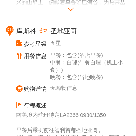
米的山脊上，俯瞰着乌鲁班巴河谷，为热带丛
林所包围，也是世界新七大奇迹之一。
抵达后参观太阳城庙、印加农时表、古水渠、
古梯田、山鹰庙、印加王卧室等。观看古代如
D11
库斯科
圣地亚哥
何使巨大的石头成为可以建屋的小石块，据说
在古迹中那块高3米宽6米的大石能给人们补充
五星
参考星级
能量。
早餐：包含(酒店早餐)
用餐信息
中餐：自理(午餐自理（机上小
温馨提示：这天行程时间需根据够买的火车票
食）)
再确认。实际行程以出团通知为准。
晚餐：包含(当地晚餐)
无购物信息
购物详情
行程概述
南美境内航班待定LA2366 0930/1350
早餐后乘机前往智利首都圣地亚哥。