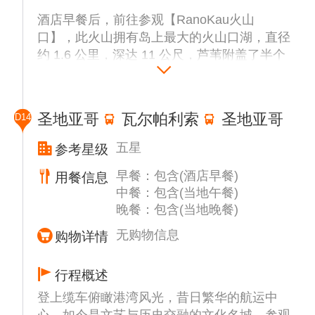
酒店早餐后，前往参观【RanoKau火山
口】，此火山拥有岛上最大的火山口湖，直径
约 1.6 公里，深达 11 公尺，芦苇附盖了半个
湖面，从间隙中可以看到清澈的湖水，闪耀着
神祕光辉，好像要引诱人们 走进去一样。
即将结束复活节岛之旅之前，我们再次了解当
圣地亚哥
瓦尔帕利索
圣地亚哥
D14
地【鸟人村文化“Orongo”】,这是全岛最重要
的村落之一，历史上它是岛上重要比赛的举办
五星
参考星级
地，海拔约 310 米，拥有面向全岛和太平洋
早餐：包含(酒店早餐)
用餐信息
的壮丽视野，目前村子里有一条1公里长的小
中餐：包含(当地午餐)
径，我们可以近距离的欣赏复员后的房屋和岩
晚餐：包含(当地晚餐)
画艺术到此，复活节岛神秘之旅结束，前往机
场，乘机返回圣地亚哥。
无购物信息
购物详情
行程概述
登上缆车俯瞰港湾风光，昔日繁华的航运中
心，如今是文艺与历史交融的文化名城。参观