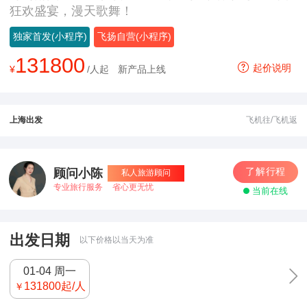
狂欢盛宴，漫天歌舞！
独家首发(小程序)
飞扬自营(小程序)
131800
起价说明
¥
/人起
新产品上线
上海出发
飞机往/飞机返
了解行程
顾问小陈
私人旅游顾问
专业旅行服务
省心更无忧
当前在线
出发日期
以下价格以当天为准
01-04 周一
131800
起/人
￥