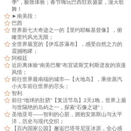
季”，极致体验；春节嗨玩巴西狂欢盛宴，漫天歌
舞！
►南美段：
巴西
世界新七大奇迹之一的【里约耶稣基督像】，俯
瞰里约风光无限；
全世界最宽的【伊瓜苏瀑布】，感受自然之力的
震撼咆哮；
阿根廷
近距离体验“南美巴黎”布宜诺斯艾利斯迸发的浪漫
风情；
前往世界最南端的城市—【火地岛】，乘坐蒸汽
小火车前往世界的尽头；
智利
前往“地球的肚脐”【复活节岛】2天1晚，世界上最
与世隔绝的岛屿之一，探索“石像之谜”；
圣地亚哥——智利的心脏，拥抱安第斯山与太平
洋，历史与现代交织；
【百内国家公园】邂逅巴塔哥尼亚冰原，全心感