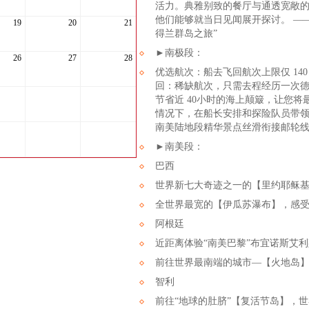
活力。典雅别致的餐厅与通透宽敞
他们能够就当日见闻展开探讨。 ——☆
19
20
21
得兰群岛之旅”
►南极段：
26
27
28
优选航次：船去飞回航次上限仅 14
回：稀缺航次，只需去程经历一次
节省近 40小时的海上颠簸，让您
情况下，在船长安排和探险队员带领
南美陆地段精华景点丝滑衔接邮轮
►南美段：
巴西
世界新七大奇迹之一的【里约耶稣
全世界最宽的【伊瓜苏瀑布】，感
阿根廷
近距离体验“南美巴黎”布宜诺斯艾
前往世界最南端的城市—【火地岛
智利
前往“地球的肚脐”【复活节岛】，