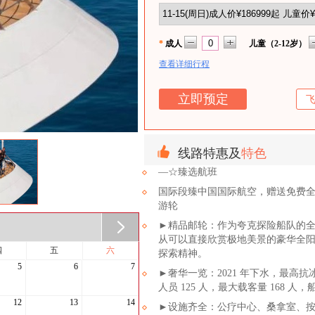
*
成人
儿童（2-12岁）
查看详细行程
线路特惠及
特色
—☆臻选航班
国际段臻中国国际航空，赠送免费全
游轮
►精品邮轮：作为夸克探险船队的
从可以直接欣赏极地美景的豪华全
四
五
六
探索精神。
5
6
7
►奢华一览：2021 年下水，最高抗冰
人员 125 人，最大载客量 168 人
12
13
14
►设施齐全：公疗中心、桑拿室、