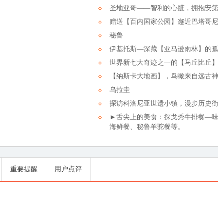
圣地亚哥——智利的心脏，拥抱安
赠送【百内国家公园】邂逅巴塔哥
秘鲁
伊基托斯—深藏【亚马逊雨林】的
世界新七大奇迹之一的【马丘比丘
【纳斯卡大地画】，鸟瞰来自远古神
乌拉圭
探访科洛尼亚世遗小镇，漫步历史
►舌尖上的美食：探戈秀牛排餐—
海鲜餐、秘鲁羊驼餐等。
重要提醒
用户点评