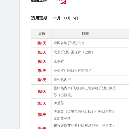
线路选择
适用班期
11月
11月15日
天数
行程
全国各地{飞机}北京
第1天
北京{飞机}圣保罗（巴西）
第2天
圣保罗
第3天
圣保罗{飞机}里约热内卢
第4天
里约热内卢
第5天
里约热内卢{飞机}第三地转机{飞机}伊瓜
第6天
苏（巴西段）
伊瓜苏
第7天
伊瓜苏（过境至阿根廷段）{飞机}✈布宜
第8天
诺斯艾利斯
布宜诺斯艾利斯{船}科洛尼亚（乌拉圭）