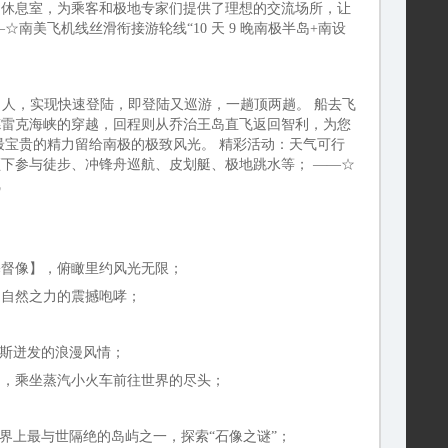
的休息室，为乘客和极地专家们提供了理想的交流场所，让
南美飞机线丝滑衔接游轮线“10 天 9 晚南极半岛+南设
0 人，实现快速登陆，即登陆又巡游，一趟顶两趟。 船去飞
德雷克海峡的穿越，回程则从乔治王岛直飞返回智利，为您
将最宝贵的精力留给南极的极致风光。 精彩活动：天气可行
下参与徒步、冲锋舟巡航、皮划艇、极地跳水等； ——☆
线
基督像】，俯瞰里约风光无限；
受自然之力的震撼咆哮；
利斯迸发的浪漫风情；
】，乘坐蒸汽小火车前往世界的尽头；
世界上最与世隔绝的岛屿之一，探索“石像之谜”；