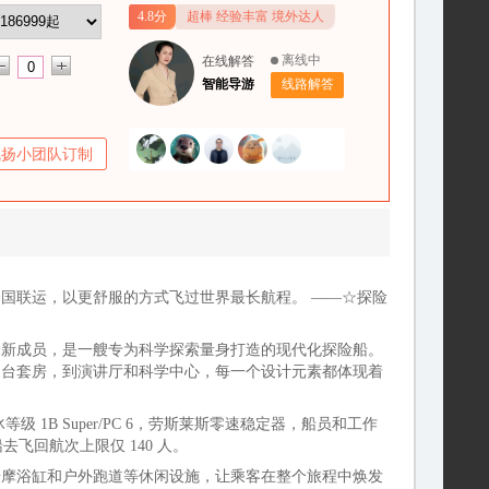
4.8分
超棒 经验丰富 境外达人
离线中
在线解答
智能导游
线路解答
飞扬小团队订制
国联运，以更舒服的方式飞过世界最长航程。 ——☆探险
全新成员，是一艘专为科学探索量身打造的现代化探险船。
阳台套房，到演讲厅和科学中心，每一个设计元素都体现着
等级 1B Super/PC 6，劳斯莱斯零速稳定器，船员和工作
，船去飞回航次上限仅 140 人。
按摩浴缸和户外跑道等休闲设施，让乘客在整个旅程中焕发