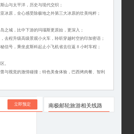
第斯山与太平洋，历史与现代交织；
尼亚冰原，全心感受除极地之外第三大冰原的壮美纯粹；
孤岛之城，比中下游的玛瑙斯更原始，更深入；
】，去程升级高级景观小火车，聆听穿越时空的印加密语；
秘信号，乘坐皮斯科起止小飞机省去往返 8 小时车程；
街区。
味蕾与视觉的激情碰撞；特色美食体验，巴西烤肉餐、智利
立即预定
南极邮轮旅游相关线路