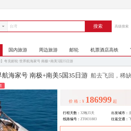
搜索
高级搜索
国内旅游
周边旅游
邮轮
机票酒店高铁
】夸克邮轮·世界航海家号 南极+南美5国35日游
航海家号 南极+南美5国35日游
船去飞回，稀
团
186999
价 格：¥
起
行程天数：
32晚35天
出发城市：
线路编号：
ZT0031883
往返交通：