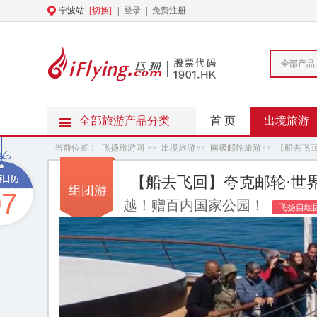
宁波站
[切换]
|
登录
|
免费注册
全部产品
全部旅游产品分类
首 页
出境旅游
当前位置：
飞扬旅游网
>>
出境旅游
>>
南极邮轮旅游
>>
【船去飞回
【船去飞回】夸克邮轮·世界
组团游
07
越！赠百内国家公园！
飞扬自组