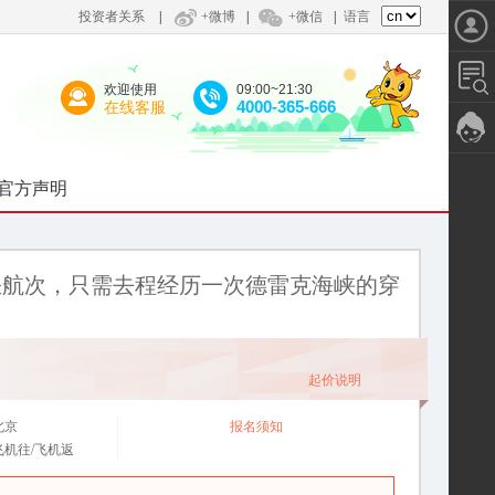
投资者关系
|
+微博
|
+微信
|
语言
欢迎使用
09:00~21:30
4000-365-666
在线客服
官方声明
缺航次，只需去程经历一次德雷克海峡的穿
起价说明
北京
报名须知
飞机往/飞机返