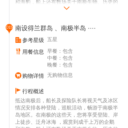
和海豹，船上还有数场关于南极生物、历史的
一般也是南极行的必经之地，在岛上可以看到
的岸缘可以看到黑色的礁石。
讲座。 行程安排以安全第一，由船长和船方
成群的帽带企鹅、以及嘴巴桔红色、眼眉上方
探险队长全权决定，在时间，天气和冰情等条
为白色的巴布亚企鹅 (Gentoo)，运气好的话
纳克港 (Neko Harbour)
件具备并符合国际管理组织的规定下，将有选
还能看到晒太阳的威德尔海豹。据鸟类学家长
纳克港 (Neko Harbour) 是尖凸企鹅的聚集地
南设得兰群岛 、南极半岛 ····
D15
择性的登陆或者巡航以下部分地点或者其他可
期观察和估算，南极地区现有企鹅近1.2亿
同时也是阿根廷难民的避难所，纳克港(Neko
能地区预定前往地点：
只，占世界企鹅总数的87%，占南极海鸟总数
五星
参考星级
Harbour) 安逸的平躺在众山环抱的安沃尔湾
的90%。在南极半岛上，企鹅有18种之多，成
(Andvord Bay)，雄伟壮观的冰川成为它天然
早餐：包含
用餐信息
长城站（Great Wall Station）
百上千，蔚为壮观，而且根本不怕人，有时还
的屏障。
中餐：包含
中国长城南极科考站。长城站所在乔治王岛
围着你团团转。
晚餐：包含
(King Geroge Island)，不仅风光旖旎，是海
鸟、企鹅、海豹等极地动物的集聚地，同时也
库佛维尔岛 (Cuverville Island)
无购物信息
购物详情
是南极地区科学考察站最为密集之地，智利、
该岛屿是南极洲半岛上最大的巴布亚企鹅领
阿根廷、韩国、俄罗斯、乌拉圭等国的考察站
地。此岛屿周围的浅水区经常导致浮冰搁浅，
行程概述
均相距不远，成为外国游客来南极观光的一道
堆成壮观的冰山。来到巴布亚企鹅聚集的库佛
抵达南极后，船长及探险队长将视天气及冰区
人文风景线。
维岛（南纬64度40分，西经62度37分），四
情况安排各种登陆，巡航活动，畅游于南极半
周已是冰雪一片。实际上库佛维岛是一个黑色
岛地区。在南极的这些天，您将享受登陆、岸
艾秋岛 (Aitcho Island)
的岩石岛，它静静地躺在Ronge岛北部和阿克
上徒步、泛舟冰海 ，观赏到成干上万的企鹅
Aitcho岛位于格林威治岛和罗伯特岛的中间，
托斯基半岛之间的Errera水道中，在海水冲刷