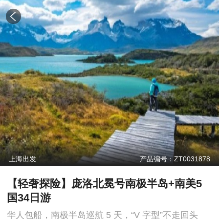
上海出发
产品编号：ZT0031878
【轻奢探险】庞洛北冕号南极半岛+南美5
国34日游
华人包船，南极半岛巡航 5 天，“V 字型”不走回头