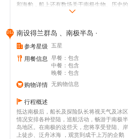
和海豹，船上还有数场关于南极生物、历史的
讲座。 行程安排以安全第一，由船长和船方
探险队长全权决定，在时间，天气和冰情等条
件具备并符合国际管理组织的规定下，将有选
南设得兰群岛 、南极半岛 ·
D12
择性的登陆或者巡航以下部分地点或者其他可
能地区预定前往地点：
五星
参考星级
早餐：包含
用餐信息
长城站（Great Wall Station）
中餐：包含
中国长城南极科考站。长城站所在乔治王岛
晚餐：包含
(King Geroge Island)，不仅风光旖旎，是海
鸟、企鹅、海豹等极地动物的集聚地，同时也
无购物信息
购物详情
是南极地区科学考察站最为密集之地，智利、
阿根廷、韩国、俄罗斯、乌拉圭等国的考察站
行程概述
均相距不远，成为外国游客来南极观光的一道
抵达南极后，船长及探险队长将视天气及冰区
人文风景线。
情况安排各种登陆，巡航活动，畅游于南极半
岛地区。在南极的这些天，您将享受登陆、岸
艾秋岛 (Aitcho Island)
上徒步、泛舟冰海 ，观赏到成干上万的企鹅
Aitcho岛位于格林威治岛和罗伯特岛的中间，