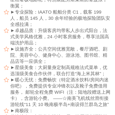
衡翼；
►专业探险：IAATO 船舶分类 C1，载客 199
人，船员 145 人，30 余年经验的极地探险团队安
全感拉满；
►卓越品质：升级客房均带私人步出式阳台，法
式美学风格优雅，24 小时客房服务，尊享法国高
端洗护用品；
►设施齐全：公共空间优雅宽敞，餐厅酒吧、剧
院、美容中心、健身中心、游泳池、图书馆、精
品店等一应俱全；
►星级美食：大厨量身定制高规格法式菜单，优
选顶级美食合作伙伴，联合打造“海上米其林”；
►暖心无忧：免费畅饮（特定酒水饮料/房间内迷
你吧），免费提供专业冲锋衣以及靴子免费借用
服务， 邮轮全程免费 WIFI（注：陆地段赠送上网
卡），含游轮小费。 ——☆南美飞机线丝滑衔接
游轮线“11 天 10 晚南极半岛+南设得兰群岛之旅”
►南极段：