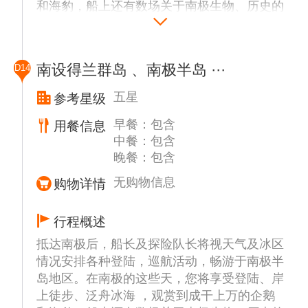
和海豹，船上还有数场关于南极生物、历史的
一般也是南极行的必经之地，在岛上可以看到
的岸缘可以看到黑色的礁石。
讲座。 行程安排以安全第一，由船长和船方
成群的帽带企鹅、以及嘴巴桔红色、眼眉上方
探险队长全权决定，在时间，天气和冰情等条
为白色的巴布亚企鹅 (Gentoo)，运气好的话
纳克港 (Neko Harbour)
件具备并符合国际管理组织的规定下，将有选
还能看到晒太阳的威德尔海豹。据鸟类学家长
纳克港 (Neko Harbour) 是尖凸企鹅的聚集地
南设得兰群岛 、南极半岛 ···
D14
择性的登陆或者巡航以下部分地点或者其他可
期观察和估算，南极地区现有企鹅近1.2亿
同时也是阿根廷难民的避难所，纳克港(Neko
能地区预定前往地点：
只，占世界企鹅总数的87%，占南极海鸟总数
五星
参考星级
Harbour) 安逸的平躺在众山环抱的安沃尔湾
的90%。在南极半岛上，企鹅有18种之多，成
(Andvord Bay)，雄伟壮观的冰川成为它天然
早餐：包含
用餐信息
长城站（Great Wall Station）
百上千，蔚为壮观，而且根本不怕人，有时还
的屏障。
中餐：包含
中国长城南极科考站。长城站所在乔治王岛
围着你团团转。
晚餐：包含
(King Geroge Island)，不仅风光旖旎，是海
鸟、企鹅、海豹等极地动物的集聚地，同时也
库佛维尔岛 (Cuverville Island)
无购物信息
购物详情
是南极地区科学考察站最为密集之地，智利、
该岛屿是南极洲半岛上最大的巴布亚企鹅领
阿根廷、韩国、俄罗斯、乌拉圭等国的考察站
地。此岛屿周围的浅水区经常导致浮冰搁浅，
行程概述
均相距不远，成为外国游客来南极观光的一道
堆成壮观的冰山。来到巴布亚企鹅聚集的库佛
抵达南极后，船长及探险队长将视天气及冰区
人文风景线。
维岛（南纬64度40分，西经62度37分），四
情况安排各种登陆，巡航活动，畅游于南极半
周已是冰雪一片。实际上库佛维岛是一个黑色
岛地区。在南极的这些天，您将享受登陆、岸
艾秋岛 (Aitcho Island)
的岩石岛，它静静地躺在Ronge岛北部和阿克
上徒步、泛舟冰海 ，观赏到成干上万的企鹅
Aitcho岛位于格林威治岛和罗伯特岛的中间，
托斯基半岛之间的Errera水道中，在海水冲刷