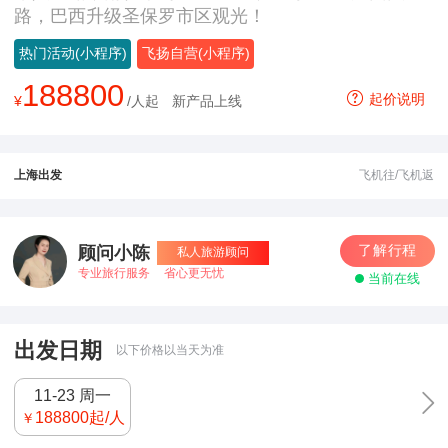
路，巴西升级圣保罗市区观光！
热门活动(小程序)
飞扬自营(小程序)
188800
起价说明
¥
/人起
新产品上线
上海出发
飞机往/飞机返
了解行程
顾问小陈
私人旅游顾问
专业旅行服务
省心更无忧
当前在线
出发日期
以下价格以当天为准
11-23 周一
188800
起/人
￥