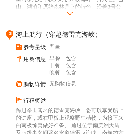
山、湖泊和原始森林是它的特色。沿着3号公
路来到阿莱曼主教市野营地火车站，乘坐小火
车前往国家公园。火车站内现在已经改建成了
博物馆，挂着许多历史照片，展柜里还展出一
海上航行（穿越德雷克海峡）
D9
些实物和资料。
特别安排搭乘由蒸汽机车牵引的世界尽头小火
五星
参考星级
车至世界最南端的火车站，抵达泛美公路南
早餐：包含
用餐信息
端，泛美公路是条从美国的边缘延伸，穿过中
中餐：包含
美洲和南美洲大部分地区的公路。
晚餐：包含
于下午1530左右登上庞洛北冕号，傍晚时分
迎着夕阳启航， 缓缓航经美丽壮观的比格尔
无购物信息
购物详情
水道展开南极之旅。
温馨提示：最终登船时间需以船方当天最终确
行程概述
认时间为准。
跨越举世闻名的德雷克海峡，您可以享受船上
的讲座，或在甲板上观察野生动物，为接下来
的南极惊喜做好准备。 通过位于南美洲大陆
及南极半岛间著名水道德雷克海峡，南航约六