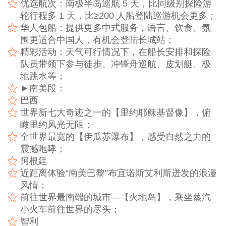
优选航次：南极半岛巡航 5 天，比同级别探险游
轮行程多 1 天，比≥200 人船登陆巡游机会更多；
华人包船：提供更多中式服务，语言、饮食、氛
围更适合中国人，有机会登陆长城站；
精彩活动：天气可行情况下，在船长安排和探险
队员带领下参与徒步、冲锋舟巡航、皮划艇、极
地跳水等；
►南美段：
巴西
世界新七大奇迹之一的【里约耶稣基督像】，俯
瞰里约风光无限；
全世界最宽的【伊瓜苏瀑布】，感受自然之力的
震撼咆哮；
阿根廷
近距离体验“南美巴黎”布宜诺斯艾利斯迸发的浪漫
风情；
前往世界最南端的城市—【火地岛】，乘坐蒸汽
小火车前往世界的尽头；
智利