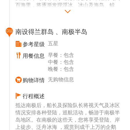
百海里，将逐渐发现浮冰、冰山及海鸟、鲸
鱼。在穿越大海前往南极的旅程中，船上将举
办有关南极历史和野生动物等方面的讲座，您
将获得到访这一脆弱环境的全面旅行指南。
南设得兰群岛 、南极半岛
D11
《南极条约》不仅让这片大陆远离了军事，也
涵盖了在这里活动的各种规范。我们一直恪守
五星
参考星级
这些原则，确保脆弱的环境不被干扰。船上的
早餐：包含
用餐信息
讲座亦有助于此，使您通过这些体验获益匪
中餐：包含
浅。其外，船上还将进行冲锋衣的发放和借用
晚餐：包含
登陆靴的领取。
为了避免外来物种对南极环境的影响，游轮上
无购物信息
购物详情
适时安排除尘活动：彻底清洁和检查衣物，检
查所有衣物，包括口袋、接缝、尼龙搭扣和鞋
行程概述
底，清除尘土和有机物。
抵达南极后，船长及探险队长将视天气及冰区
情况安排各种登陆，巡航活动，畅游于南极半
岛地区。在南极的这些天，您将享受登陆、岸
上徒步、泛舟冰海 ，观赏到成干上万的企鹅