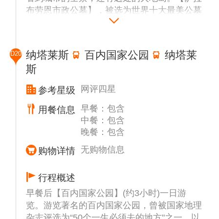
布劳恩市政公墓】，被选为世界十大最美公墓
之一。在这里，我们将参观柏树大道，新古典
主义风格的建筑陵墓等，最后我们将参观
【NAO VICTORIA历史航海博物馆】了解欧
纳塔莱斯
百内国家公园
纳塔莱
D20
洲的移民历史遗迹。之后驱车前往纳塔莱斯
斯
（车程约3小时）。
网评四星
参考星级
早餐：包含
用餐信息
中餐：包含
晚餐：包含
无购物信息
购物详情
行程概述
早餐后【百内国家公园】(约3小时)一日游
览。游览著名的百内国家公园，曾被国家地理
杂志评选为“50个一生必须去的地方"之一，以