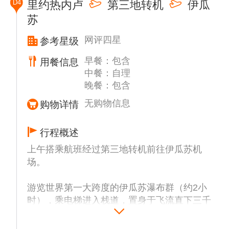
D4
里约热内卢
第三地转机
伊瓜
COPACABANA海滩漫步，远观科帕卡巴纳炮
苏
台，欣赏蓝天白云，椰风海韵，欣赏美丽的大
西洋风光。
网评四星
参考星级
午餐后前往【塞勒隆台阶】。这是位于巴西里
约热内卢的一处著名地标，连接拉帕
早餐：包含
用餐信息
（Lapa）和圣特雷莎（Santa Teresa）两个街
中餐：自理
区。这段楼梯共有215级，约125米，由智利
晚餐：包含
艺术家乔治·塞勒隆（Jorge Selarón）于1990
无购物信息
购物详情
年开始改造，直至2013年去世。
行程概述
上午搭乘航班经过第三地转机前往伊瓜苏机
场。
游览世界第一大跨度的伊瓜苏瀑布群（约2小
时），乘电梯进入栈道，置身于飞流直下三千
尺的宏伟景观之中。沿曲折小径，观赏最壮观
的天然奇景，领略275道瀑布万马奔腾气势和