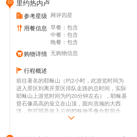
里约热内卢
D3
网评四星
参考星级
早餐：包含
用餐信息
中餐：包含
晚餐：包含
无购物信息
购物详情
行程概述
前往著名的耶稣山（约2小时，此游览时间为
进入景区到离开景区排队走路的总时间，实际
耶稣山上游览时间为约20分钟左右），耶稣基
督石像高高的耸立在山顶，面向浩瀚的大西
洋，您可同高耸入云的耶稣伸手像合影留念，
并在此远观十六公里尼特罗伊跨海大桥。
参观建筑风格独特的天梯造型里约热内卢大教
堂（约30分钟），傍晚前往著名的