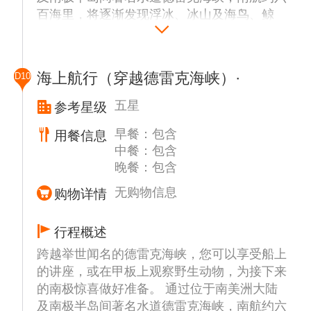
百海里，将逐渐发现浮冰、冰山及海鸟、鲸
鱼。在穿越大海前往南极的旅程中，船上将举
办有关南极历史和野生动物等方面的讲座，您
将获得到访这一脆弱环境的全面旅行指南。
海上航行（穿越德雷克海峡）·
D10
《南极条约》不仅让这片大陆远离了军事，也
涵盖了在这里活动的各种规范。我们一直恪守
五星
参考星级
这些原则，确保脆弱的环境不被干扰。船上的
早餐：包含
用餐信息
讲座亦有助于此，使您通过这些体验获益匪
中餐：包含
浅。其外，船上还将进行冲锋衣的发放和借用
晚餐：包含
登陆靴的领取。
为了避免外来物种对南极环境的影响，游轮上
无购物信息
购物详情
适时安排除尘活动：彻底清洁和检查衣物，检
查所有衣物，包括口袋、接缝、尼龙搭扣和鞋
行程概述
底，清除尘土和有机物。
跨越举世闻名的德雷克海峡，您可以享受船上
的讲座，或在甲板上观察野生动物，为接下来
的南极惊喜做好准备。 通过位于南美洲大陆
及南极半岛间著名水道德雷克海峡，南航约六