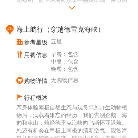
和海豹，船上还有数场关于南极生物、历史的
一般也是南极行的必经之地，在岛上可以看到
的岸缘可以看到黑色的礁石。
讲座。 行程安排以安全第一，由船长和船方
成群的帽带企鹅、以及嘴巴桔红色、眼眉上方
探险队长全权决定，在时间，天气和冰情等条
为白色的巴布亚企鹅 (Gentoo)，运气好的话
纳克港 (Neko Harbour)
件具备并符合国际管理组织的规定下，将有选
还能看到晒太阳的威德尔海豹。据鸟类学家长
纳克港 (Neko Harbour) 是尖凸企鹅的聚集地
海上航行（穿越德雷克海峡）
D16
择性的登陆或者巡航以下部分地点或者其他可
期观察和估算，南极地区现有企鹅近1.2亿
同时也是阿根廷难民的避难所，纳克港(Neko
能地区预定前往地点：
只，占世界企鹅总数的87%，占南极海鸟总数
五星
参考星级
Harbour) 安逸的平躺在众山环抱的安沃尔湾
的90%。在南极半岛上，企鹅有18种之多，成
(Andvord Bay)，雄伟壮观的冰川成为它天然
早餐：包含
用餐信息
长城站（Great Wall Station）
百上千，蔚为壮观，而且根本不怕人，有时还
的屏障。
中餐：包含
中国长城南极科考站。长城站所在乔治王岛
围着你团团转。
晚餐：包含
(King Geroge Island)，不仅风光旖旎，是海
鸟、企鹅、海豹等极地动物的集聚地，同时也
库佛维尔岛 (Cuverville Island)
无购物信息
购物详情
是南极地区科学考察站最为密集之地，智利、
该岛屿是南极洲半岛上最大的巴布亚企鹅领
阿根廷、韩国、俄罗斯、乌拉圭等国的考察站
地。此岛屿周围的浅水区经常导致浮冰搁浅，
行程概述
均相距不远，成为外国游客来南极观光的一道
堆成壮观的冰山。来到巴布亚企鹅聚集的库佛
亲身体验南极自然生态与观赏罕见野生动物植
人文风景线。
维岛（南纬64度40分，西经62度37分），四
物后，满载着难忘的经历，我们告别企鹅，海
周已是冰雪一片。实际上库佛维岛是一个黑色
豹和冰山，航经德雷克海峡向乌斯怀亚返航。
艾秋岛 (Aitcho Island)
的岩石岛，它静静地躺在Ronge岛北部和阿克
您还有机会在甲板上南极的清新空气，观赏海
Aitcho岛位于格林威治岛和罗伯特岛的中间，
托斯基半岛之间的Errera水道中，在海水冲刷