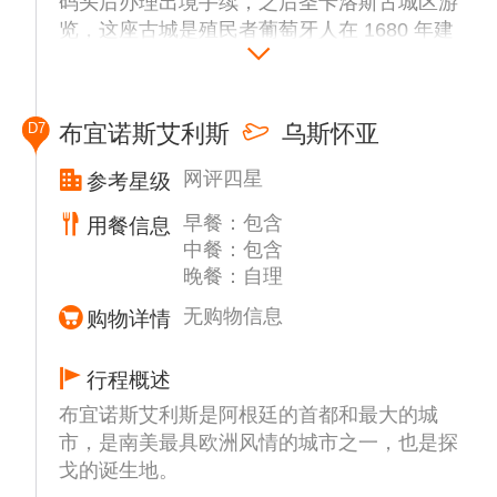
码头后办理出境手续，之后圣卡洛斯古城区游
览，这座古城是殖民者葡萄牙人在 1680 年建
于拉普拉塔河上的，具有重要的军事战略意
义。古镇处处可见残断的城墙和林立的炮筒，
百年前城市终究被遗弃，许多历史遗迹景观才
D7
布宜诺斯艾利斯
乌斯怀亚
得以良好保存至今。
备注：乌拉圭入境要求美国签证超过1年以上
网评四星
参考星级
有效期，如不满足该条件则安排阿根廷【高乔
早餐：包含
农庄一日游】。
用餐信息
中餐：包含
晚餐：自理
这座庄园位于布宜诺斯艾利斯郊外，是一个提
供地道阿根廷乡村体验的理想去处。您可以在
无购物信息
购物详情
这里可以深入了解阿根廷的传统文化，特别是
高乔(阿根廷牛仔)的生活与精神风貌。庄园的
行程概述
最大亮点之一是传统的阿根廷烧烤(阿萨多)，
布宜诺斯艾利斯是阿根廷的首都和最大的城
您可以品尝到鲜美的烤肉、香肠以及其他地道
市，是南美最具欧洲风情的城市之一，也是探
的阿根廷特色菜肴，体验正宗的美食文化。
戈的诞生地。
除了美食，庄园还提供精彩的【民俗舞蹈表