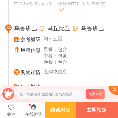
巴平均海拔2800米，故特别安排入住乌鲁班
巴五星酒店。
乌鲁班巴
马丘比丘
乌鲁班巴
D26
网评五星
参考星级
早餐：包含
用餐信息
中餐：包含
晚餐：包含
无购物信息
购物详情
行程概述
免费咨询
早餐后乘坐当地火车前往【马丘比丘】山下
（火车约1.5小时，去程升级高级景观火
车），前往“失落的印加城市”-马丘比丘古城。
线路对比
立即预定
关注
在线咨询
马丘比丘整个遗址高耸在海拔约2350米的山