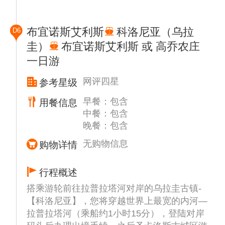
伊瓜苏鸟园（约1.5小时），号称“百鸟天堂”，
伊瓜苏鸟园坐落在世界第一宽的伊瓜苏瀑布旁
布宜诺斯艾利斯
科洛尼亚（乌拉
D6
边，鸟园的大门不太显眼，很容易让人错过，
圭）
布宜诺斯艾利斯 或 高乔农庄
游客很难想到在这个不显眼的门里面，是如此
一日游
的别有洞天，简直是一个鸟儿的王国，鸟儿数
量之多堪称世界之最。巴西的鹦鹉有绿色的、
网评四星
参考星级
红色的、蓝色的、黄色的，大小各异，琳琅满
目。大金刚鹦鹉绚丽多彩，红绿、黄蓝金刚鹦
早餐：包含
用餐信息
鹉是世界最大的鹦鹉，从头到尾巴尖，足有1
中餐：包含
米长。它们是巴西的“国鸟”，巴西的钱币上都
晚餐：包含
有它们的画像。
无购物信息
购物详情
行程概述
搭乘游轮前往拉普拉塔河对岸的乌拉圭古镇-
【科洛尼亚】，您将穿越世界上最宽的内河—
拉普拉塔河（乘船约1小时15分），登陆对岸