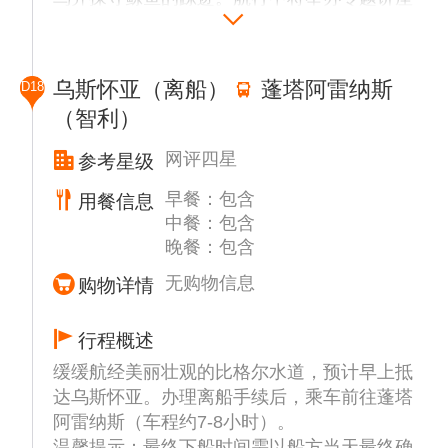
的岸缘可以看到黑色的礁石。
与照片分享，回忆这段南极的美好时光。抓紧
机会与同行的游伴们在船上用相片留下值得记
纳克港 (Neko Harbour)
忆的那刻。这将成为人生中宝贵的记忆。适时
纳克港 (Neko Harbour) 是尖凸企鹅的聚集地
乌斯怀亚（离船）
蓬塔阿雷纳斯
D18
将会进行下船说明会，关于下船的安排和注意
同时也是阿根廷难民的避难所，纳克港(Neko
（智利）
事项请大家认真聆听，听从探险队员的安排。
Harbour) 安逸的平躺在众山环抱的安沃尔湾
(Andvord Bay)，雄伟壮观的冰川成为它天然
网评四星
参考星级
的屏障。
早餐：包含
用餐信息
中餐：包含
晚餐：包含
无购物信息
购物详情
行程概述
缓缓航经美丽壮观的比格尔水道，预计早上抵
达乌斯怀亚。办理离船手续后，乘车前往蓬塔
阿雷纳斯（车程约7-8小时）。
温馨提示：最终下船时间需以船方当天最终确