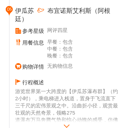
惊心动魄的感受，仿佛目睹世界诞生一般。
D5
伊瓜苏
布宜诺斯艾利斯（阿根
廷）
推荐自费活动：
1.伊瓜苏瀑布冲浪船：约USD120/人，建议游
网评四星
参考星级
客穿泳衣；且此项目具有一定的惊险刺激性，
因此患有高血压、心脏病等疾病或年纪大的客
早餐：包含
用餐信息
人不建议参加！请客人慎重选择！（此为参考
中餐：包含
价格，实际价格以当地确认为准）
晚餐：包含
2.伊瓜苏直升机俯瞰瀑布全景：约USD180/
无购物信息
购物详情
人，（此为参考价格，实际价格以当地确认为
准！）
行程概述
（此为推荐或建议性项目，客人应本着“自愿
自费”的原则酌情参加，导游组织自费活动将
游览世界第一大跨度的【伊瓜苏瀑布群】（约
不会带有任何强迫因素。部分项目参加人数不
2小时），乘电梯进入栈道，置身于飞流直下
足时，则费用将做相应调整或无法成行。）
三千尺的宏伟景观之中。沿曲折小径，观赏最
壮观的天然奇景，领略275
道瀑布万马奔腾气势和惊心动魄的感受，仿佛
目睹世界诞生一般。