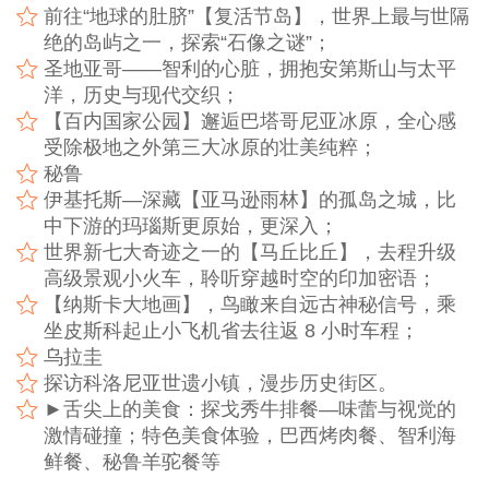
前往“地球的肚脐”【复活节岛】，世界上最与世隔
绝的岛屿之一，探索“石像之谜”；
圣地亚哥——智利的心脏，拥抱安第斯山与太平
洋，历史与现代交织；
【百内国家公园】邂逅巴塔哥尼亚冰原，全心感
受除极地之外第三大冰原的壮美纯粹；
秘鲁
伊基托斯—深藏【亚马逊雨林】的孤岛之城，比
中下游的玛瑙斯更原始，更深入；
世界新七大奇迹之一的【马丘比丘】，去程升级
高级景观小火车，聆听穿越时空的印加密语；
【纳斯卡大地画】，鸟瞰来自远古神秘信号，乘
坐皮斯科起止小飞机省去往返 8 小时车程；
乌拉圭
探访科洛尼亚世遗小镇，漫步历史街区。
►舌尖上的美食：探戈秀牛排餐—味蕾与视觉的
激情碰撞；特色美食体验，巴西烤肉餐、智利海
鲜餐、秘鲁羊驼餐等