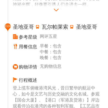
神祕光辉，好像要引诱人们走进去一样。
即将结束复活节岛之旅之前，我们再次了解当
地【鸟人村文化“Orongo”】,这是全岛最重要
的村落之一，历史上它是岛上重要比赛的举办
圣地亚哥
瓦尔帕莱索
圣地亚哥
D24
地，海拔约 310 米，拥有面向全岛和太平洋
的壮丽视野，目前村子里有一条1公里长的小
网评五星
参考星级
径，我们可以近距离的欣赏复员后的房屋和岩
早餐：包含
用餐信息
画艺术到此，复活节岛神秘之旅结束，前往机
中餐：包含
场，乘机返回圣地亚哥。
晚餐：包含
无购物信息
购物详情
行程概述
登上缆车俯瞰港湾风光，昔日繁华的航运中
心，如今是文艺与历史交融的文化名城。参观
【国会大厦】、【港口（军港及货港）】岸边
观看停泊在港湾的各种智利军舰、【工艺品市