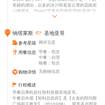
美丽的湖泊，众多的冰川和直耸云霄的花岗岩
山峰闻名。"Paine"字来自印地安语的“蓝色”之
意，因其整个国家公园被湛蓝的冰河峡湾和湖
泊景观所环绕而得名。公园内主要的景点包括
百内塔、百内角、诺登舍尔德冰川湖等。
D21
纳塔莱斯
圣地亚哥
网评五星
参考星级
早餐：包含
用餐信息
中餐：自理
晚餐：包含
无购物信息
购物详情
行程概述
早餐后乘机前往智利首都圣地亚哥。
午餐后外观【智利总统府】及【古老的阿玛斯
广场和主教堂】（约10分钟），观赏圣卢西亚