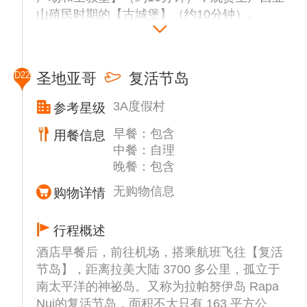
山殖民时期的【古城堡】（约10分钟）。
D22
圣地亚哥
复活节岛
3A度假村
参考星级
早餐：包含
用餐信息
中餐：自理
晚餐：包含
无购物信息
购物详情
行程概述
酒店早餐后，前往机场，搭乘航班飞往【复活
节岛】，距离拉美大陆 3700 多公里，孤立于
南太平洋的神祕岛。又称为拉帕努伊岛 Rapa
Nui的复活节岛，面积不大只有 163 平方公