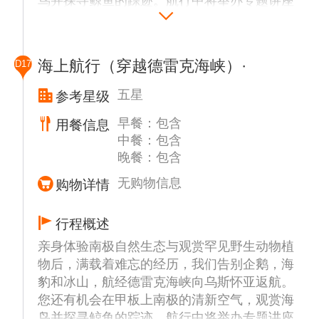
鸟并探寻鲸鱼的踪迹。航行中将举办专题讲座
一般也是南极行的必经之地，在岛上可以看到
的岸缘可以看到黑色的礁石。
与照片分享，回忆这段南极的美好时光。抓紧
成群的帽带企鹅、以及嘴巴桔红色、眼眉上方
机会与同行的游伴们在船上用相片留下值得记
为白色的巴布亚企鹅 (Gentoo)，运气好的话
纳克港 (Neko Harbour)
忆的那刻。这将成为人生中宝贵的记忆。适时
还能看到晒太阳的威德尔海豹。据鸟类学家长
纳克港 (Neko Harbour) 是尖凸企鹅的聚集地
海上航行（穿越德雷克海峡）·
D17
将会进行下船说明会，关于下船的安排和注意
期观察和估算，南极地区现有企鹅近1.2亿
同时也是阿根廷难民的避难所，纳克港(Neko
事项请大家认真聆听，听从探险队员的安排。
只，占世界企鹅总数的87%，占南极海鸟总数
五星
参考星级
Harbour) 安逸的平躺在众山环抱的安沃尔湾
的90%。在南极半岛上，企鹅有18种之多，成
(Andvord Bay)，雄伟壮观的冰川成为它天然
早餐：包含
用餐信息
百上千，蔚为壮观，而且根本不怕人，有时还
的屏障。
中餐：包含
围着你团团转。
晚餐：包含
库佛维尔岛 (Cuverville Island)
无购物信息
购物详情
该岛屿是南极洲半岛上最大的巴布亚企鹅领
地。此岛屿周围的浅水区经常导致浮冰搁浅，
行程概述
堆成壮观的冰山。来到巴布亚企鹅聚集的库佛
亲身体验南极自然生态与观赏罕见野生动物植
维岛（南纬64度40分，西经62度37分），四
物后，满载着难忘的经历，我们告别企鹅，海
周已是冰雪一片。实际上库佛维岛是一个黑色
豹和冰山，航经德雷克海峡向乌斯怀亚返航。
的岩石岛，它静静地躺在Ronge岛北部和阿克
您还有机会在甲板上南极的清新空气，观赏海
托斯基半岛之间的Errera水道中，在海水冲刷
鸟并探寻鲸鱼的踪迹。航行中将举办专题讲座