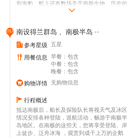
和海豹，船上还有数场关于南极生物、历史的
一般也是南极行的必经之地，在岛上可以看到
讲座。 行程安排以安全第一，由船长和船方
成群的帽带企鹅、以及嘴巴桔红色、眼眉上方
探险队长全权决定，在时间，天气和冰情等条
为白色的巴布亚企鹅 (Gentoo)，运气好的话
件具备并符合国际管理组织的规定下，将有选
还能看到晒太阳的威德尔海豹。据鸟类学家长
南设得兰群岛 、南极半岛 ··
D13
择性的登陆或者巡航以下部分地点或者其他可
期观察和估算，南极地区现有企鹅近1.2亿
能地区预定前往地点：
只，占世界企鹅总数的87%，占南极海鸟总数
五星
参考星级
的90%。在南极半岛上，企鹅有18种之多，成
早餐：包含
用餐信息
长城站（Great Wall Station）
百上千，蔚为壮观，而且根本不怕人，有时还
中餐：包含
中国长城南极科考站。长城站所在乔治王岛
围着你团团转。
晚餐：包含
(King Geroge Island)，不仅风光旖旎，是海
鸟、企鹅、海豹等极地动物的集聚地，同时也
库佛维尔岛 (Cuverville Island)
无购物信息
购物详情
是南极地区科学考察站最为密集之地，智利、
该岛屿是南极洲半岛上最大的巴布亚企鹅领
阿根廷、韩国、俄罗斯、乌拉圭等国的考察站
地。此岛屿周围的浅水区经常导致浮冰搁浅，
行程概述
均相距不远，成为外国游客来南极观光的一道
堆成壮观的冰山。来到巴布亚企鹅聚集的库佛
抵达南极后，船长及探险队长将视天气及冰区
人文风景线。
维岛（南纬64度40分，西经62度37分），四
情况安排各种登陆，巡航活动，畅游于南极半
周已是冰雪一片。实际上库佛维岛是一个黑色
岛地区。在南极的这些天，您将享受登陆、岸
艾秋岛 (Aitcho Island)
的岩石岛，它静静地躺在Ronge岛北部和阿克
上徒步、泛舟冰海 ，观赏到成干上万的企鹅
Aitcho岛位于格林威治岛和罗伯特岛的中间，
托斯基半岛之间的Errera水道中，在海水冲刷