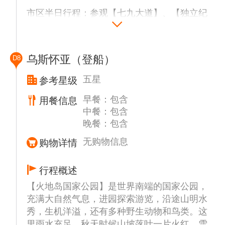
演】（约1小时），包括著名的查卡雷拉舞，
市区半日行程：参观【七九大道】、【独立纪
这些舞蹈展现了阿根廷丰富的音乐和舞蹈传
念碑】、【国会广场】、【五月广场】、【总
统，充满激情与节奏感。游客还可以欣赏到高
统府(玫瑰宫)】、【布宜诺斯艾利斯大教
乔们的马术表演，这些表演展示了高乔骑术的
堂】、【科隆剧院】。
精湛技艺和阿根廷传统的工作方式，令人叹为
乌斯怀亚（登船）
D8
观止。
之后晚上安排观看【探戈秀表演（含当地特色
五星
参考星级
西式红酒牛排晚餐）】(约2小时)。
早餐：包含
用餐信息
中餐：包含
晚餐：包含
无购物信息
购物详情
行程概述
【火地岛国家公园】是世界南端的国家公园，
充满大自然气息，进园探索游览，沿途山明水
秀，生机洋溢，还有多种野生动物和鸟类。这
里雨水充足，秋天时候山坡落叶一片火红。雪