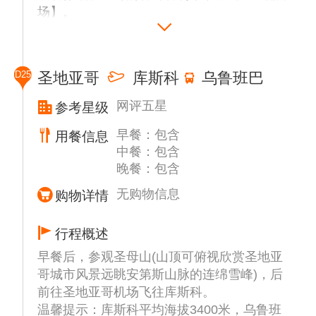
场】。
然后前往有“海上葡萄园”之称的美丽的海滨旅
游城市【维那德玛（VINA DE MAR）】。
午餐后，观看野生海豹，海喷黑白岩礁，参观
D25
圣地亚哥
库斯科
乌鲁班巴
复活节岛人头像。
网评五星
参考星级
早餐：包含
用餐信息
中餐：包含
晚餐：包含
无购物信息
购物详情
行程概述
早餐后，参观圣母山(山顶可俯视欣赏圣地亚
哥城市风景远眺安第斯山脉的连绵雪峰)，后
前往圣地亚哥机场飞往库斯科。
温馨提示：库斯科平均海拔3400米，乌鲁班