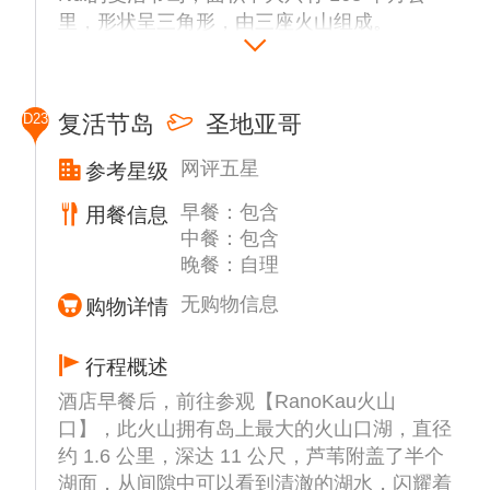
里，形状呈三角形，由三座火山组成。
抵达后，热情好客的岛民将为您献上花环，欢
迎访客。
午餐后出发前往【Ahu Vinapu祭祀台】，提
D23
复活节岛
圣地亚哥
供红色石材的【Puna Pao火山采石场】，
【Ahu Akivi 7尊面向大海的石像】（共约1小
网评五星
参考星级
时）。
早餐：包含
用餐信息
中餐：包含
晚餐：自理
无购物信息
购物详情
行程概述
酒店早餐后，前往参观【RanoKau火山
口】，此火山拥有岛上最大的火山口湖，直径
约 1.6 公里，深达 11 公尺，芦苇附盖了半个
湖面，从间隙中可以看到清澈的湖水，闪耀着