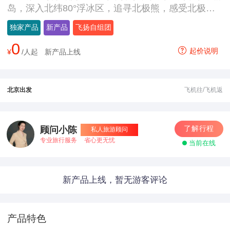
岛，深入北纬80°浮冰区，追寻北极熊，感受北极极
昼
独家产品
新产品
飞扬自组团
0
起价说明
¥
/人起
新产品上线
北京出发
飞机往/飞机返
了解行程
顾问小陈
私人旅游顾问
专业旅行服务
省心更无忧
当前在线
新产品上线，暂无游客评论
产品特色