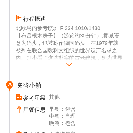
2013年赢得了世界上最负盛名的建筑奖项、
欧洲联盟当代建筑奖——密斯-凡德罗奖。音
乐厅的几何玻璃幕墙随着天空的颜色和季节的
行程概述
变化反射出令彩虹都相形见绌的万千颜色。
北欧境内参考航班 FI334 1010/1430
【蓝湖*】（含门票及毛巾，不少于1小时）蓝
【布吕根木房子】（游览约30分钟）,挪威语
湖是世界著名的地热温泉，人们称蓝湖是
意为码头，也被称作德国码头，在1979年就
个“天然美容院”。海水经过地下高热火山熔岩
被列在联合国教科文组织的世界遗产名录之
层而吸收热量，水中含有许多化学与矿物结
内。别小看了这些朴实的古老建筑，身为世界
晶，对舒解精神压力美容，理疗等功效。美丽
遗产，有着深远的意义和魅力。
的乳白色温泉水与周围深绿色苔藓覆盖的黑色
【卑尔根鱼市】（游览约15分钟）,卑尔根鱼
熔岩形成了鲜明的对比，享受温泉的同时还有
市：探访卑尔根的好起点，也是吃货们不能错
峡湾小镇
D8
动人的景色相伴。
过的景点。卑尔根鱼市历史悠久，也是当地人
（温馨提示：请带好游泳衣或者浴衣,心脏病
流密集的户外集市之一，它是这座城市渔业和
其他
参考星级
高血压患者慎入）。
食用海味传统的象征。
早餐：包含
用餐信息
【弗洛伊恩山缆车*】（含上下山缆车票，含
中餐：自理
上下山游览时间约1小时），乘坐缆车前往弗
晚餐：包含
洛伊恩山顶，可以一览宁静恬美的卑尔根市全
景，俯瞰整个卑尔根的海湾风貌。