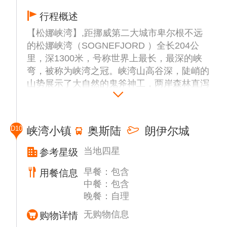
行程概述
【松娜峡湾】,距挪威第二大城市卑尔根不远
的松娜峡湾（SOGNEFJORD ）全长204公
里，深1300米，号称世界上最长，最深的峡
弯，被称为峡湾之冠。峡湾山高谷深，陡峭的
山势展示了大自然的鬼斧神工，两岸森林直泻
飞瀑，或细若如银丝，或粗若白绫。
【FLAM小镇】,是松娜峡湾的观光据点，在挪
威语中是“险峻山中的小平原”。小镇不大，但
D10
峡湾小镇
奥斯陆
朗伊尔城
是它的地理位置绝佳，毗邻峡湾，又背靠大
山，星罗棋布的小房子、漫山遍野的花花草
当地四星
参考星级
草，充满田园诗意。
早餐：包含
【voss小镇】（游览约30分钟）,VOSS小镇
用餐信息
中餐：包含
观光完美诠释了“山青水秀、风光旖旎”，这里
晚餐：自理
也出产一种世界闻名的同名矿泉水。它是挪威
峡湾游重要的交通枢纽、中转站。在此处不妨
无购物信息
购物详情
找找商店货柜上价格不菲的VOSS纯净水，尝