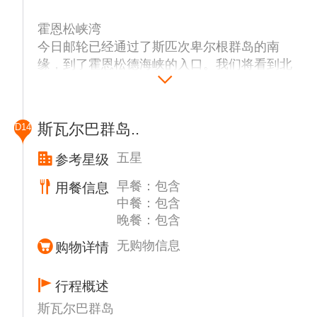
一，而位于峡湾深处的斯维阿煤矿，曾经是岛
霍恩松峡湾
上最大的社区之一。我们将停留在峡湾入口，
今日邮轮已经通过了斯匹次卑尔根群岛的南
在Vårsol湾登陆。这里最吸引人的是小海雀悬
缘，到了霍恩松德海峡的入口。我们将看到北
崖。苔原上有成千上万的小海雀，斯瓦尔巴特
岸Isbjørnhamna周围的建筑，这是一个波兰研
驯鹿喜欢吃它们。我们将沿着海滩漫步，欣赏
究站，1957年在这里成立。主要的研究主题
早期工业时代留下的遗迹。午餐期间，我们将
是:地球物理学、地震、气象学和电离层。波
沿着4公里长(但相当狭窄)的阿克塞洛亚岛穿
斯瓦尔巴群岛..
D14
兰研究人员和挪威极地研究所之间的工作关系
过峡湾。邮轮会让冲锋艇在雷切峡湾的卡里普
良好，这确保了科考站的未来资金的继续提
索比恩着陆。
五星
参考星级
供。
早餐：包含
用餐信息
峡湾长近30公里，许多人称它是最美丽的峡
驶向浮冰
中餐：包含
湾，有许多冰川崩解入水中，沿岸还有高耸的
我们的船将航行到冰的边缘。如果天气和冰的
晚餐：包含
山脉。山顶通常被厚厚的云层覆盖，东斯匹次
条件允许，你将有机会在漂移的海冰中进行一
卑尔根海流经常将浮冰带入峡湾口。展现在我
次独特的冲锋艇巡游之旅。这些浮冰有些超过
无购物信息
购物详情
们面前的是一出令人印象深刻的画作。
2米厚，除了在这些“浮冰”中间进行壮观的航
行，这也是一个经常遇到依赖浮冰的特定动物
行程概述
贝尔松峡湾
群的机会：鸟类、海豹和北极熊。
斯瓦尔巴群岛
贝尔松德拥有斯瓦尔巴特群岛最丰富的煤层之