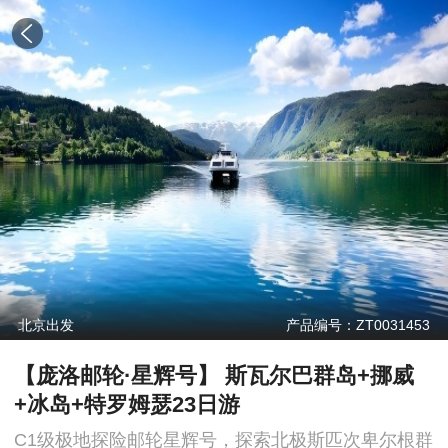
北京出发
产品编号：ZT0031453
【庞洛邮轮·星辉号】 斯瓦尔巴群岛+挪威
+冰岛+特罗姆瑟23日游
C1级极地探险邮轮星辉号，探索北极斯匹次卑尔根群