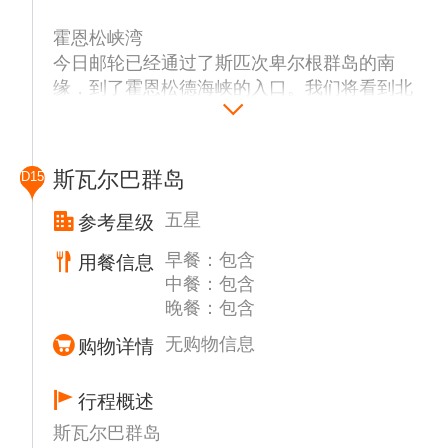
一，而位于峡湾深处的斯维阿煤矿，曾经是岛
德克萨斯吧
霍恩松峡湾
上最大的社区之一。我们将停留在峡湾入口，
不要理会这个地名，因为它既不在得克萨斯也
今日邮轮已经通过了斯匹次卑尔根群岛的南
在Vårsol湾登陆。这里最吸引人的是小海雀悬
不是酒吧。它实际上是一个在高纬度太平洋不
缘，到了霍恩松德海峡的入口。我们将看到北
崖。苔原上有成千上万的小海雀，斯瓦尔巴特
寻常的目的地。德克萨斯吧过去是猎狐人和捕
岸Isbjørnhamna周围的建筑，这是一个波兰研
驯鹿喜欢吃它们。我们将沿着海滩漫步，欣赏
熊人的小屋，现在仍处在原处，有基本生活设
究站，1957年在这里成立。主要的研究主题
早期工业时代留下的遗迹。午餐期间，我们将
施、卧具和炊具。坐落于Liefdefjorden（意思
是:地球物理学、地震、气象学和电离层。波
沿着4公里长(但相当狭窄)的阿克塞洛亚岛穿
是爱的峡湾）入口，它静静地展示着由苔藓和
斯瓦尔巴群岛
D15
兰研究人员和挪威极地研究所之间的工作关系
过峡湾。邮轮会让冲锋艇在雷切峡湾的卡里普
花朵覆盖的小山。高耸的悬崖呈现多种色彩，
良好，这确保了科考站的未来资金的继续提
索比恩着陆。
五星
参考星级
加上鸟儿们，形成了此处的美景。
供。
早餐：包含
用餐信息
峡湾长近30公里，许多人称它是最美丽的峡
驶向浮冰
摩纳哥冰川
中餐：包含
湾，有许多冰川崩解入水中，沿岸还有高耸的
我们的船将航行到冰的边缘。如果天气和冰的
位于斯瓦尔巴群岛西北部，可能是斯匹次卑尔
晚餐：包含
山脉。山顶通常被厚厚的云层覆盖，东斯匹次
条件允许，你将有机会在漂移的海冰中进行一
根最美丽、最雄伟的冰川之一。它是为了纪念
卑尔根海流经常将浮冰带入峡湾口。展现在我
次独特的冲锋艇巡游之旅。这些浮冰有些超过
无购物信息
购物详情
摩纳哥航海家阿尔伯特一世亲王而命名的，它
们面前的是一出令人印象深刻的画作。
2米厚，除了在这些“浮冰”中间进行壮观的航
像一堵锯齿状、不可穿透的蓝色反射墙，是到
行，这也是一个经常遇到依赖浮冰的特定动物
达北纬80度前的最后一座冰川。你可能会有机
行程概述
贝尔松峡湾
群的机会：鸟类、海豹和北极熊。
会看到北极熊和鲸鱼，它们特别喜欢这个地
斯瓦尔巴群岛
贝尔松德拥有斯瓦尔巴特群岛最丰富的煤层之
方。