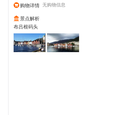
洞一般！无数摄影师被它的美妙所倾倒！太阳
无购物信息
购物详情
照耀在水帘上，幻化成一道美丽璀璨的虹，景
色十分壮观。
景点解析
【雷克雅未克市区】观光（游览共计约1.5小
布吕根码头
时）雷克雅未克在冰岛语中的意思为“冒烟的
城市”，是全世界最北的首都。
【雷克雅未克大教堂】（外观，游览约10分
钟）它是雷克雅未克市中心的地标建筑，这座
教堂的特色在于：外表像火山岩的柱子，呈现
出冰岛的火山地形。又如一架巨大的管风琴，
矗立在繁华的市中心，仿佛有一双无形的手轻
轻地拨动琴弦，美妙的音乐和着冰岛呼啸而过
的风悠扬而去。
【珍珠楼】（外观，游览约10分钟）形状像水
晶球的珍珠楼(Perlan)，是冰岛首都热水供应
公司建造的半球形建筑物，也是雷克雅未克的
制高点和标志性建筑。
【哈帕音乐厅】（外观，游览约10分钟）它在