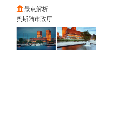
尝据说是世界上最干净的水。
景点解析
【峡湾观光小火车】入内（游览约1小时）,
奥斯陆市政厅
（含火车票）搭乘峡湾小火车，一路欣赏峡
谷、瀑布、山地、农庄的自然美景，它也是全
世界普通货车轨道坡度最为陡峭的火车旅程，
也是挪威著名的第一号旅游名胜。