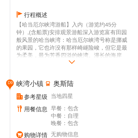
行程概述
【哈当厄尔峡湾游船】入内（游览约45分
钟）,(含船票)安排观景游船深入游览富有田园
般风景的哈当峡湾：哈当厄尔峡湾号称是挪威
的果园，它也许没有那样崎岖险峻，但它是最
为柔美，最为芳香四溢的峡湾。漫长的海岸
线，被北海的浪滔割成锯齿状。窄如细指的水
流挤出一条道路，从峡湾注入内陆的山丘中，
无数的大小瀑布倾泻奔腾。这无穷尽的曲折峡
峡湾小镇
奥斯陆
D9
湾和无数的冰河遗迹所构成的壮阔精采的峡湾
风光，让你永生难忘。
当地四星
参考星级
【埃德小镇】（游览约30分钟）,这里是挪威
早餐：包含
用餐信息
峡湾美丽村庄的典型代表，过去是有雪山将之
中餐：自理
与世隔绝，仅以几百公里长的海湾与大海、与
晚餐：包含
外界相连的山窝窝。小镇就在海湾的尽头。这
里在一千年前是靠抢劫掠夺而谋生的海盗的大
无购物信息
购物详情