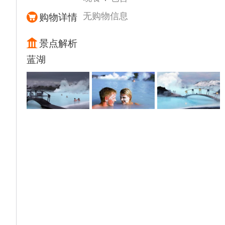
8300平方公里。仅次于南极冰川和格陵兰冰
川，但它是世界上一般游客不用进行专业训练
无购物信息
购物详情
就可以游览的最大的冰川。如果天气允许，我
们将会看到很多的冰舌和冰帽。冰川海拔
景点解析
1500米，冰层平均厚度超过900米，部分冰层
蓝湖
的厚度超过了1000米。瓦特纳冰川是冰岛最
大的冰冠。瓦特纳冰川不静止的特性成为冰岛
的典型风光。
【黑沙滩】观光（游览约30分钟）黑沙滩的形
成，是由于远古时代的一次海底火山喷发，海
底的淤泥和高温岩浆遇到海上迅速冷却后，形
成的颗粒细小的熔岩细粒。这片沙滩泛着乌亮
的光泽，非常壮观。在此可以眺望海边如画一
般的石柱群。石柱傲然耸立，不断接受着海洋
翻滚海浪的侵蚀。
【钻石沙滩】（游览约30分钟）,“钻石沙滩”上
的钻石不是真的钻石，而是由碎冰块构成
的“冰钻石”。这个沙滩位于冰岛瓦特纳冰原的