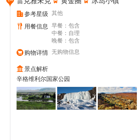
雷克雅未克
黄金圈
冰岛小镇
（含门票及官导讲解）其中的蓝厅是评定诺贝
尔奖后举行盛大宴会的地方，就建筑本身而
其他
参考星级
言，主体以红砖建造，右侧高高耸立的钟楼顶
早餐：包含
用餐信息
端，是代表丹麦、瑞典、挪威三国的金色三王
中餐：自理
冠。钟楼内则设有以艺术品展览为主的博物
晚餐：包含
馆。
【斯德哥尔摩王宫】外观（游览约15分钟）,
无购物信息
购物详情
斯德哥尔摩王宫最早是一个军事堡垒，17世纪
末期经过逐步改造、扩建，成了今日的皇宫。
景点解析
【斯德哥尔摩大教堂】外观,斯德哥尔摩大教
辛格维利尔国家公园
老的教堂，是瑞典砖砌哥特式建筑的重要例
证。
【斯德哥尔摩老城区】（游览约15分钟）,斯
德哥尔摩老城区建立于13世纪，城内有中世纪
小巷、圆石街道和古式的建筑，深受日耳曼式
风格影响。
【峡湾街】（游览不少于30分钟）,峡湾街是
斯德哥尔摩市区内一座小山上的街道，在波罗