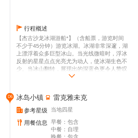
行程概述
【杰古沙龙冰湖游船*】（含船票，游览时间
不少于45分钟）游览冰湖。冰湖非常深邃，湖
上漂浮着众多巨型冰山。当光线微暗时，浮冰
反射的星星点点光亮尤为动人，使冰湖生色不
少。当冰山翻转，展现出的深蓝色更令人赞叹
不已。它是冰岛最大、最著名的冰河湖。瓦特
纳冰川边缘和海交汇形成的天然泻湖，冰川从
边缘剥离下来漂入海中，不论什么季节都会有
冰岛小镇
雷克雅未克
D6
大量浮冰在湖中。著名的好莱坞电影“古墓丽
影”和“蝙蝠侠。开战时刻”及 007系列电影
当地四星
参考星级
如“择日而亡”，等都曾在此取景拍摄。
早餐：包含
用餐信息
【瓦特纳冰川】观光（游览约30分钟）远观瓦
中餐：自理
特纳冰川，这也是欧洲最大的冰川，面积
晚餐：包含