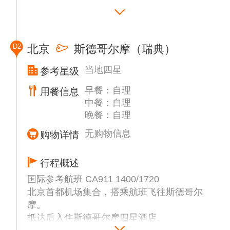
温馨提示：
1. 联运航班以航司配送为准，请务必乘坐，不
可放弃，否则后续所有航班都会被航空公司取
D2
北京
斯德哥尔摩（瑞典）
消，后果自负。
2. 联运方式、出发日期、时间、航班由航司配
当地四星
参考星级
送、以航司最终确定为准！
早餐：自理
用餐信息
中餐：自理
晚餐：自理
无购物信息
购物详情
行程概述
国际参考航班 CA911 1400/1720
北京首都机场集合，搭乘航班飞往斯德哥尔
摩。
抵达后入住斯德哥尔摩四星酒店。