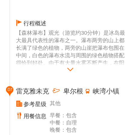
杰古沙龙湖畔，杰古沙龙湖是是一个天然泻
湖，是冰岛著名的景点之一，这里的沙滩是少
见的黑色，上面搁浅着无数被水流冲上岸的碎
行程概述
冰块。这些碎冰块曾在水中浸泡，棱角经过水
流的雕琢打磨，显现出钻石一样的光彩，因此
【森林瀑布】观光（游览约30分钟）是冰岛最
被叫做“冰钻石”。
大最具代表性的瀑布之一。瀑布两旁的山上都
长满了绿色的植物，两旁的山崖把瀑布包围在
中间，白色的瀑布水流与周围的绿色植物搭配
得恰到好处。由于有大量水雾不断产生，在阳
光明媚的日子里双重彩虹会时有出现。瀑布右
侧有一条小径，爬至顶端，游客可以回望整个
海岸线，并亲眼目睹河流瞬间顺势而下的壮观
D7
雷克雅未克
卑尔根
峡湾小镇
景象。（此天午餐自理）
【塞利雅兰瀑布】（游览时间约30分钟）塞里
其他
参考星级
雅兰瀑布Seljalandsfoss又称牧场瀑布,因其附
早餐：包含
近的一处牧场而得名，瀑布高60米。瀑布后
用餐信息
中餐：自理
面、悬崖底部有一条可供人穿过的小径，在那
晚餐：包含
里游览拍照是这里的一大亮点，有如进入水帘