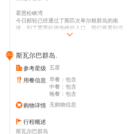
和安全评估以及根据AECO规定各个登陆点预
霍恩松峡湾
定确认等综合因素将决定我们最终的行程计划
今日邮轮已经通过了斯匹次卑尔根群岛的南
和时间表，行程中提及的地方能否登陆以及登
缘，到了霍恩松德海峡的入口。我们将看到北
陆顺序、时间、时长由船方依情况决定，若部
岸Isbjørnhamna周围的建筑，这是一个波兰研
分甚至全部邮轮行程或项目变更或取消，不视
究站，1957年在这里成立。主要的研究主题
为旅行社违约。在整个行程中，最终的行程安
是:地球物理学、地震、气象学和电离层。波
排将由经验丰富的船长及探险队长决定。船方
斯瓦尔巴群岛.
D13
兰研究人员和挪威极地研究所之间的工作关系
可能会安排参观以下部分地方或其他地方。以
良好，这确保了科考站的未来资金的继续提
下登陆点仅供参考，由于极地的特殊性登陆点
五星
参考星级
供。
没有确定性，登陆地点、时长、数量等由船方
早餐：包含
用餐信息
峡湾长近30公里，许多人称它是最美丽的峡
决定，客人不得提出指定要求、不得提出异
中餐：包含
湾，有许多冰川崩解入水中，沿岸还有高耸的
议。请特别注意，北极海域内所有登陆及巡游
晚餐：包含
山脉。山顶通常被厚厚的云层覆盖，东斯匹次
活动，请根据国家海洋局和国家旅游局相关规
卑尔根海流经常将浮冰带入峡湾口。展现在我
定有序进行。
无购物信息
购物详情
们面前的是一出令人印象深刻的画作。
行程概述
贝尔松峡湾
斯瓦尔巴群岛
贝尔松德拥有斯瓦尔巴特群岛最丰富的煤层之