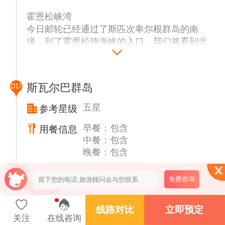
一，而位于峡湾深处的斯维阿煤矿，曾经是岛
德克萨斯吧
新奥尔松-孔斯峡湾（国王湾）
霍恩松峡湾
上最大的社区之一。我们将停留在峡湾入口，
不要理会这个地名，因为它既不在得克萨斯也
红色峡湾
新奥尔松，这是一个古老的采矿小镇，现在已
今日邮轮已经通过了斯匹次卑尔根群岛的南
在Vårsol湾登陆。这里最吸引人的是小海雀悬
不是酒吧。它实际上是一个在高纬度太平洋不
“红色峡湾”是周围山脉砂岩的颜色。沿着这个
成为一个科学基地。这个小社区成立于1916
缘，到了霍恩松德海峡的入口。我们将看到北
崖。苔原上有成千上万的小海雀，斯瓦尔巴特
寻常的目的地。德克萨斯吧过去是猎狐人和捕
20公里长的峡湾的西海岸，有许多浅海湾，你
年，是许多北极探险的起点，包括著名探险家
岸Isbjørnhamna周围的建筑，这是一个波兰研
驯鹿喜欢吃它们。我们将沿着海滩漫步，欣赏
熊人的小屋，现在仍处在原处，有基本生活设
可以欣赏斯匹次卑尔根最壮观的冰锋。在峡湾
罗尔德·阿蒙森的探险。不要错过参观它的博
究站，1957年在这里成立。主要的研究主题
早期工业时代留下的遗迹。午餐期间，我们将
施、卧具和炊具。坐落于Liefdefjorden（意思
的尽头，两条支流通向壮丽的Chauveaubreen
物馆和著名的邮局，它被认为是世界上最北
是:地球物理学、地震、气象学和电离层。波
沿着4公里长(但相当狭窄)的阿克塞洛亚岛穿
是爱的峡湾）入口，它静静地展示着由苔藓和
和Raudfjordbreen冰川，宽3公里。在东部，
斯瓦尔巴群岛
D17
的！在古老的采矿小镇新奥尔松附近，探索令
兰研究人员和挪威极地研究所之间的工作关系
过峡湾。邮轮会让冲锋艇在雷切峡湾的卡里普
花朵覆盖的小山。高耸的悬崖呈现多种色彩，
布鲁森塞特角的阿利切姆纳海滩几个世纪以来
人惊叹的国王湾。您的船将进入斯瓦尔巴群岛
良好，这确保了科考站的未来资金的继续提
索比恩着陆。
五星
参考星级
加上鸟儿们，形成了此处的美景。
一直是捕猎者、渔民和探险家登陆的地方，
最美丽的峡湾之一：孔斯峡湾（国王峡湾），
供。
1927年建造的瑞典捕猎者小
这是通往壮丽风景的门户。在这里，白雪皑皑
早餐：包含
用餐信息
峡湾长近30公里，许多人称它是最美丽的峡
驶向浮冰
摩纳哥冰川
屋“Raudfjordhytta”就是明证。史密伦堡位于
的山脉倒映在水面上，令人惊叹的冰山相互竞
中餐：包含
湾，有许多冰川崩解入水中，沿岸还有高耸的
我们的船将航行到冰的边缘。如果天气和冰的
位于斯瓦尔巴群岛西北部，可能是斯匹次卑尔
斯瓦尔巴群岛的西北端，处于海洋和北极的十
争。海豹、驯鹿、小羚羊和镜子海鸠经常出现
晚餐：包含
山脉。山顶通常被厚厚的云层覆盖，东斯匹次
条件允许，你将有机会在漂移的海冰中进行一
根最美丽、最雄伟的冰川之一。它是为了纪念
字路口，是阿姆斯特丹岛南部的前荷兰捕鲸殖
在这些独特环境中。到达峡湾的尽头，欣赏国
卑尔根海流经常将浮冰带入峡湾口。展现在我
次独特的冲锋艇巡游之旅。这些浮冰有些超过
无购物信息
购物详情
摩纳哥航海家阿尔伯特一世亲王而命名的，它
民地。在陡峭的山坡、高原、湖泊和泻湖的景
王冰川及其三个特色岩石点，它们的名字来源
们面前的是一出令人印象深刻的画作。
免费咨询
2米厚，除了在这些“浮冰”中间进行壮观的航
像一堵锯齿状、不可穿透的蓝色反射墙，是到
观中，您将停靠在沙滩上。这里点缀着浮木和
于三个斯堪的纳维亚国家：Svea（瑞典）、
行，这也是一个经常遇到依赖浮冰的特定动物
达北纬80度前的最后一座冰川。你可能会有机
行程概述
用来融化鲸鱼脂肪的熔炉遗迹，是斯匹次卑尔
Dana（丹麦）和Nora（挪威）。
贝尔松峡湾
群的机会：鸟类、海豹和北极熊。
线路对比
立即预定
会看到北极熊和鲸鱼，它们特别喜欢这个地
根最重要的考古遗址之一。
斯瓦尔巴群岛
贝尔松德拥有斯瓦尔巴特群岛最丰富的煤层之
关注
在线咨询
方。