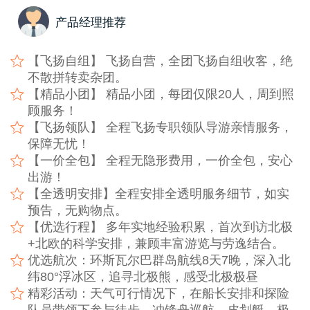
产品经理推荐
【飞扬自组】 飞扬自营，全团飞扬自组收客，绝
不散拼转卖杂团。
【精品小团】 精品小团，每团仅限20人，周到照
顾服务！
【飞扬领队】 全程飞扬专职领队导游亲情服务，
保障无忧！
【一价全包】 全程无隐形费用，一价全包，安心
出游！
【全透明安排】全程安排全透明服务细节，如实
预告，无购物点。
【优选行程】 多年实地经验积累，首次到访北极
+北欧的科学安排，兼顾丰富游览与劳逸结合。
优选航次：环斯瓦尔巴群岛航线8天7晚，深入北
纬80°浮冰区，追寻北极熊，感受北极极昼
精彩活动：天气可行情况下，在船长安排和探险
队员带领下参与徒步、冲锋舟巡航、皮划艇、极