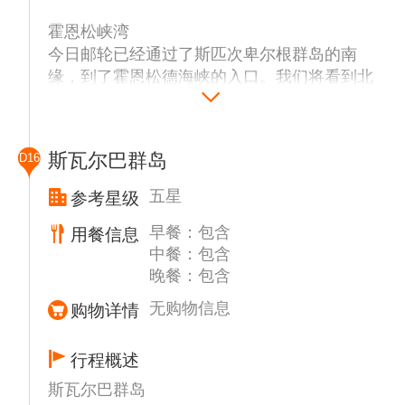
一，而位于峡湾深处的斯维阿煤矿，曾经是岛
德克萨斯吧
霍恩松峡湾
上最大的社区之一。我们将停留在峡湾入口，
不要理会这个地名，因为它既不在得克萨斯也
红色峡湾
今日邮轮已经通过了斯匹次卑尔根群岛的南
在Vårsol湾登陆。这里最吸引人的是小海雀悬
不是酒吧。它实际上是一个在高纬度太平洋不
“红色峡湾”是周围山脉砂岩的颜色。沿着这个
缘，到了霍恩松德海峡的入口。我们将看到北
崖。苔原上有成千上万的小海雀，斯瓦尔巴特
寻常的目的地。德克萨斯吧过去是猎狐人和捕
20公里长的峡湾的西海岸，有许多浅海湾，你
岸Isbjørnhamna周围的建筑，这是一个波兰研
驯鹿喜欢吃它们。我们将沿着海滩漫步，欣赏
熊人的小屋，现在仍处在原处，有基本生活设
可以欣赏斯匹次卑尔根最壮观的冰锋。在峡湾
究站，1957年在这里成立。主要的研究主题
早期工业时代留下的遗迹。午餐期间，我们将
施、卧具和炊具。坐落于Liefdefjorden（意思
的尽头，两条支流通向壮丽的Chauveaubreen
是:地球物理学、地震、气象学和电离层。波
沿着4公里长(但相当狭窄)的阿克塞洛亚岛穿
是爱的峡湾）入口，它静静地展示着由苔藓和
和Raudfjordbreen冰川，宽3公里。在东部，
斯瓦尔巴群岛
D16
兰研究人员和挪威极地研究所之间的工作关系
过峡湾。邮轮会让冲锋艇在雷切峡湾的卡里普
花朵覆盖的小山。高耸的悬崖呈现多种色彩，
布鲁森塞特角的阿利切姆纳海滩几个世纪以来
良好，这确保了科考站的未来资金的继续提
索比恩着陆。
五星
参考星级
加上鸟儿们，形成了此处的美景。
一直是捕猎者、渔民和探险家登陆的地方，
供。
1927年建造的瑞典捕猎者小
早餐：包含
用餐信息
峡湾长近30公里，许多人称它是最美丽的峡
驶向浮冰
摩纳哥冰川
屋“Raudfjordhytta”就是明证。史密伦堡位于
中餐：包含
湾，有许多冰川崩解入水中，沿岸还有高耸的
我们的船将航行到冰的边缘。如果天气和冰的
位于斯瓦尔巴群岛西北部，可能是斯匹次卑尔
斯瓦尔巴群岛的西北端，处于海洋和北极的十
晚餐：包含
山脉。山顶通常被厚厚的云层覆盖，东斯匹次
条件允许，你将有机会在漂移的海冰中进行一
根最美丽、最雄伟的冰川之一。它是为了纪念
字路口，是阿姆斯特丹岛南部的前荷兰捕鲸殖
卑尔根海流经常将浮冰带入峡湾口。展现在我
次独特的冲锋艇巡游之旅。这些浮冰有些超过
无购物信息
购物详情
摩纳哥航海家阿尔伯特一世亲王而命名的，它
民地。在陡峭的山坡、高原、湖泊和泻湖的景
们面前的是一出令人印象深刻的画作。
2米厚，除了在这些“浮冰”中间进行壮观的航
像一堵锯齿状、不可穿透的蓝色反射墙，是到
观中，您将停靠在沙滩上。这里点缀着浮木和
行，这也是一个经常遇到依赖浮冰的特定动物
达北纬80度前的最后一座冰川。你可能会有机
行程概述
用来融化鲸鱼脂肪的熔炉遗迹，是斯匹次卑尔
贝尔松峡湾
群的机会：鸟类、海豹和北极熊。
会看到北极熊和鲸鱼，它们特别喜欢这个地
根最重要的考古遗址之一。
斯瓦尔巴群岛
贝尔松德拥有斯瓦尔巴特群岛最丰富的煤层之
方。