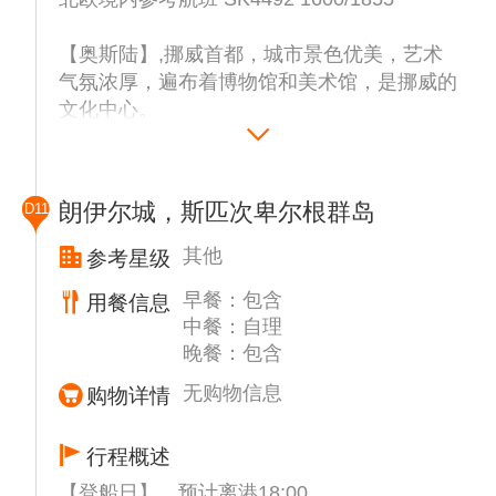
【奥斯陆】,挪威首都，城市景色优美，艺术
气氛浓厚，遍布着博物馆和美术馆，是挪威的
文化中心。
【奥斯陆皇宫】外观,游览建于1848年的皇
宫，皇宫是挪威最著名的标志性建筑之一，既
是国王王后的居所，也挪威君主处理日常事务
朗伊尔城，斯匹次卑尔根群岛
D11
的地方，国王还在此召开国务会议，举办国
宴，招待其他国家的领导人。
其他
参考星级
【卡尔约翰大街】,漫步卡尔约翰大街，作为
早餐：包含
用餐信息
挪威最具规模的商业步行街，街两侧挤满了百
中餐：自理
年以上的建筑，它们风格各异，造型别致，一
晚餐：包含
座挨着一座，犹如建筑博览会。
【奥斯陆市政厅】外观,市政厅是1950年为纪
无购物信息
购物详情
念奥斯陆建城900周年而建造的，也被称作“双
塔红砖”，周围有大量雕塑，表现了挪威人生
行程概述
活的各个方面。也是诺贝尔奖颁奖地之一。
【登船日】，预计离港18:00