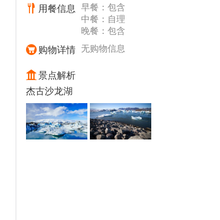
早餐：包含
用餐信息
录”。
中餐：自理
【冰岛大裂谷】,冰岛大裂谷与国家公园临
晚餐：包含
近，它是欧亚与美洲板块的分界处，它被称
为“地球上最美丽的伤疤”。
无购物信息
购物详情
【盖歇尔间歇泉】,地热区上遍布着蒸腾的沸
泥潭、喷气孔、地热温泉、喷泉。而其中最著
景点解析
名的地热景观莫过于间歇泉了。间歇泉即每隔
杰古沙龙湖
一段时间喷发一次的温泉，每隔10-15分钟就
能喷射出一道20-40米高的水柱。
【黄金瀑布】,黄金瀑布是冰岛最为壮观的瀑
布之一，好似一匹与众不同、极富动感的绸
缎，用流动的线条和蓬勃的生命，带给人们壮
丽的、蓬勃的生命体验。这条瀑布之所以被赋
予黄金之名，除了因为河水本身略带黄色的缘
故外，亦因黄昏时候，整座瀑布会被日落的太
阳染成金黄色，造成有如黄金般的珍贵美景而
命名。