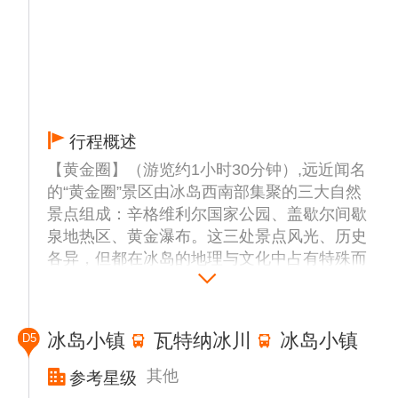
行程概述
【黄金圈】（游览约1小时30分钟）,远近闻名
的“黄金圈”景区由冰岛西南部集聚的三大自然
景点组成：辛格维利尔国家公园、盖歇尔间歇
泉地热区、黄金瀑布。这三处景点风光、历史
各异，但都在冰岛的地理与文化中占有特殊而
重要的地位。
【辛格维利尔国家公园】,辛格维利尔国家公
园位于雷克雅未克附近，素有“世界最古老的
冰岛小镇
瓦特纳冰川
冰岛小镇
D5
民主议会会址”之称，后来这里成为冰岛人民
喜庆大事的庆贺之地。2004年辛格维利尔国
其他
参考星级
家公园被联合国教科文组织列入“世界遗产名