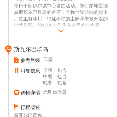
【奥斯陆歌剧院】外观,奥斯陆歌剧院是建于
今日于朗伊尔城中心自由活动。朗伊尔城是挪
1899年的挪威最大的文化建筑，斜坡形的白
威斯瓦尔巴群岛的首府，号称世界北端的城市
色石头房屋顶，仿佛是矗立在峡湾中的巨大冰
。这里有冰川、绵延不绝的山脉和未被开发的
川，造型现代而又抽象。
自然景观。约1500人居住在这里的小木屋，
【维格兰人像雕塑公园】（入内，游览约45分
在这个熊比人多的城市里，也许会偶遇北极熊
钟）是世界上最大的雕塑主题公园，公园有
或者驯鹿等野生动物。午餐在市中心享用。下
192 座雕塑，总计有 650个人物雕像，奥斯陆
午前往往朗伊尔城邮轮港口，登上庞洛邮轮公
也被称为“雕刻之城”。从呱呱坠地的婴儿到天
斯瓦尔巴群岛
D12
司精心打造的“星辉号”极地探险游轮。登船
真烂漫、情窦初开的少年，到枯索无味的中
后，伴随着欢迎饮料，将由探险队长做登船简
年，再到熬度暮年的老人。在这里，你也仿佛
五星
参考星级
报，包括船上的日常事务及各项安全程序介
看到自己的人生缩影。
早餐：包含
用餐信息
绍；全体游客均必须参加由海事监管所要求的
后搭乘航班飞往朗伊尔城，入住酒店。
中餐：包含
关于海上生命安全的安全演习；之后船长将船
晚餐：包含
缓缓驶出朗伊尔城港口，我们的北极冒险开始
了。
无购物信息
购物详情
备注：朗伊尔城用车仅为酒店至邮轮码头接驳
服务
行程概述
斯瓦尔巴群岛
注：天气情况，冰况，登陆点及巡游地区环境