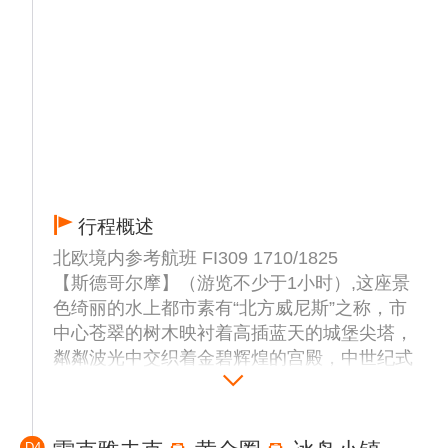
行程概述
北欧境内参考航班 FI309 1710/1825
【斯德哥尔摩】（游览不少于1小时）,这座景
色绮丽的水上都市素有“北方威尼斯”之称，市
中心苍翠的树木映衬着高插蓝天的城堡尖塔，
粼粼波光中交织着金碧辉煌的宫殿，中世纪式
狭窄街道与明朗壮观的现代化摩天大楼相呼
应，旖旎而壮观。
【斯德哥尔摩市政厅】入内（游览约1小时）,
D4