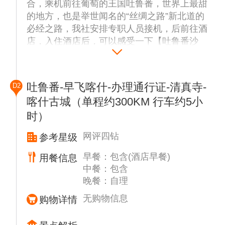
合，乘机前往葡萄的王国吐鲁番，世界上最甜
的地方，也是举世闻名的“丝绸之路”新北道的
必经之路，我社安排专职人员接机，后前往酒
店，入住酒店后，可以感受一下【吐鲁番沙
疗】，古称 “火州埋沙”，是传承千年的维吾尔
医非遗疗愈术，依托 “火洲” 盛夏的滚烫细
沙，集热疗、磁疗、矿物质渗透、沙粒按摩于
吐鲁番-早飞喀什-办理通行证-清真寺-
D2
一体，是大自然馈赠的天然理疗方式。
喀什古城（单程约300KM 行车约5小
时）
☆温馨提示：新疆与内地有两个小时的时差，
作息时间相应推后2小时；今天没有安排团体
网评四钻
参考星级
膳食，各位贵宾可自行品尝新疆小吃。
早餐：包含(酒店早餐)
用餐信息
特别提醒：
中餐：包含
1、此行程如因天气原因，景区自身原因或其
晚餐：自理
他不可抗力因素，导致不能前往景区，我社将
无购物信息
购物详情
有权利调整行程或取消景区的浏览。在景点不
减少的情况下，导游可根据实际情况调整前后