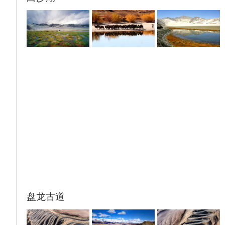
后打卡网红地【百年老茶馆】（茶水自理）作
为《追风筝的人》的取景地之一，老茶馆吸引
来了许多的游客，但并没有破坏它本身的味
道，在这里能够让你迅速融入喀什人的生活
里。
☆温馨提示：
尊重当地文化：在游览过程中，应尊重当地的
风俗习惯和宗教信仰。新疆少数民族宗教仪式
较多，途中请游客不要有意驻足观看或过分专
注他们个人生活行为；请勿对牧民的家畜和猎
犬打骂，以免引起误解；想对少数民族拍照，
一定要征得他们同意后再照。
盘龙古道