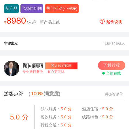
日游
新产品
飞扬自组团
热门活动(小程序)
8980
起价说明
¥
/人起
新产品上线
宁波出发
飞机往/飞机返
了解行程
顾问丽丽
私人旅游顾问
专业旅行服务
省心更无忧
当前在线
游客点评
(
100%
满意度)
共3条评价
领队服务：
5.0
分
酒店住宿：
5.0
分
5.0
分
餐饮服务：
5.0
分
线路特色：
5.0
分
行程交通：
5.0
分