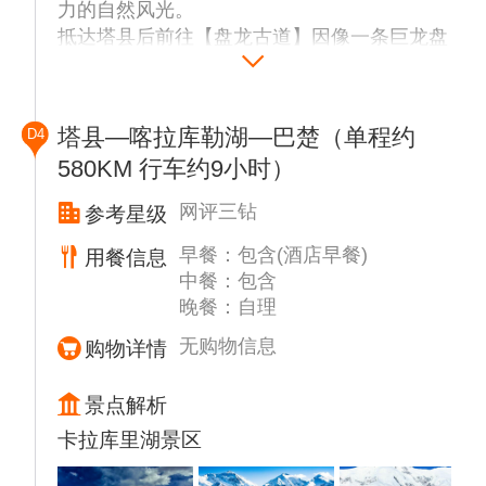
力的自然风光。
抵达塔县后前往【盘龙古道】因像一条巨龙盘
卧在大地上，所以也被称为“盘龙古道”。全长
30多公里，竟有600多个弯，还有不少是180
度甚至270度大弯，空中俯瞰像是游戏地图一
塔县—喀拉库勒湖—巴楚（单程约
D4
样。走过南疆的盘龙古道，仿佛找到了人生新
580KM 行车约9小时）
的高度。这里，每一步都是对自我的挑战，每
一次转弯，都是心灵的洗礼。虽然我们都知
网评三钻
参考星级
道，人生不可能一帆风顺，但那又怎样？重要
的是我们的心态和面对挑战的勇气。在这条古
早餐：包含(酒店早餐)
用餐信息
道上，能学会享受曲折，因为它们让我看到了
中餐：包含
晚餐：自理
不一样的风景。拍照留念后途观【班迪尔蓝
湖】安静美丽班迪尔蓝湖，像一个蓝的透彻的
无购物信息
购物详情
高原明珠，去盘龙古道的必经景点，此湖在不
同的天气、不后的时间、不同的季节和不同的
景点解析
光照下，湖水会产生不同的颜色，有时候可能
卡拉库里湖景区
是深蓝色、有时候是浅蓝色或者蒂芙尼色也
会，颜色的多变性比白沙湖和喀拉库勒湖还要