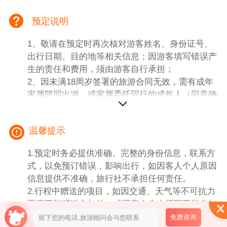
人持有老年证、导游证，军官证等相关证件，请买
预定说明
票前跟导游沟通，优惠证件景区核实后，可退优
惠。如有景点未去可退费（免费景点未去无费用可
1、敬请在预定时再次核对游客姓名、身份证号、
退）。如遇门票价格调整，涨价部分由客人自理！
出行日期、目的地等相关信息；因游客填写错误产
赠送项目若无法参观或客人放弃游览的所有费用不
生的责任和费用，须由游客自行承担；
退不免！不做等价交换！
2、因未满18周岁签署的旅游合同无效，需有成年
4、住宿：全程精选6晚网评4钻酒店+1晚网评3钻
家属陪同出游，或家属委托同行的成年人（同意确
酒店，酒店房间按2人核算，单人请补房差；
认）陪同；
新疆酒店整体条件水平与内地差距较大，不能跟一
3、有健康问题、行动不便、孕妇等请勿预定报
二三线城市相比；乡镇、山区、景区酒店又比城市
温馨提示
名；
酒店差一到二个档次，请团友做好心理准备
参考酒店（不得指定酒店）
1.预定时务必提供准确、完整的身份信息，联系方
吐鲁番昆塔温德姆或同级*2晚
式，以免预订错误，影响出行，如因客人个人原因
喀什凯里亚德或同级（携程4钻双人标间，含早）
信息提供不准确，旅行社不承担任何责任。
塔县柏纳或同级（携程4钻双人标间，含早）
2.行程中赠送的项目，如因交通、天气等不可抗力
巴楚锦疆国际或同级（携程3钻双人标间，含早）
因素不能赠送参加的，或因客人个人原因不能参加
库车饭店或同级（携程4钻双人标间，含早）
的，无费用退还。
免费咨询
库尔勒锦江都城或同级（携程4钻双人标间，含