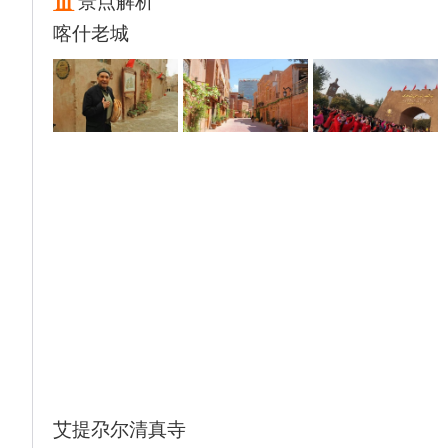
景点解析
景区的浏览顺序。
喀什老城
2、心脏病、糖尿病、高血压、孕妇、贫血、
肿瘤患者不宜体验沙疗。沙疗后：及时补水、
避冷风、不冲凉水澡，搭配葡萄沟冰镇水果，
体验更佳。
3、新疆地域辽阔，乘车时间较长，路途限速
严格，APP定位跟踪，安检较多，所以比较耽
误时间，行程中的行车时间均为参考时间。
艾提尕尔清真寺