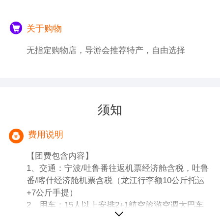
关于购物
无指定购物店，导游会推荐特产，自由选择
须知
费用说明
【团费包含内容】
1、交通：宁波/吐鲁番往返机票经济舱含税，吐鲁
番/喀什经济舱机票含税（龙江行李额10公斤托运
+7公斤手提）
2、用车：15人以上安排2+1航空旅游空调大巴车
3、门票：含行程所列景点首道门票+区间车，如客