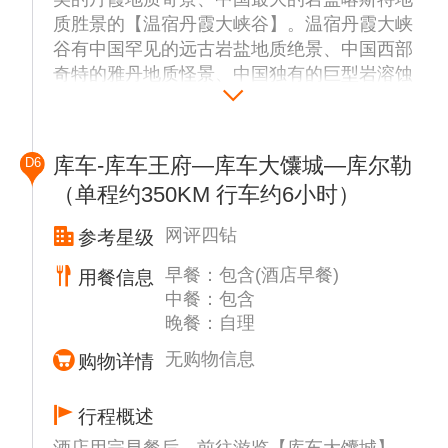
质胜景的【温宿丹霞大峡谷】。温宿丹霞大峡
谷有中国罕见的远古岩盐地质绝景、中国西部
奇特的雅丹地质怪景、中国独有的巨型岩溶蚀
地质秘境，堪称新疆“活的地质演变史博物
馆”。进入景区，犹如进入了一片精美雄浑的
自然画廊。峡谷中山壁岩层分布清晰，受挤压
库车-库车王府—库车大馕城—库尔勒
D6
形成的褶皱，弯曲的线条十分清晰，断裂的岩
（单程约350KM 行车约6小时）
石夹在山壁岩层中，在历经亿万年的风雨侵蚀
后，形成了绝壁高耸、奇峰兀立、形态各异、
网评四钻
参考星级
嶙峋怪异、色彩浓烈、千姿百态、五彩纷呈的
奇特景观。后乘车赴古龟兹国—库车
早餐：包含(酒店早餐)
用餐信息
☆温馨提示：
中餐：包含
晚餐：自理
温宿大峡谷景区地处戈壁荒漠，日照强烈、紫
外线极强，且风沙较大，游玩时请做好防晒防
无购物信息
购物详情
风措施：佩戴遮阳帽、太阳镜、防风面罩，涂
抹SPF50 + 高倍防晒霜，并及时补充足量饮
行程概述
水；谷内步道多为砂石路面，崎岖湿滑，拍照