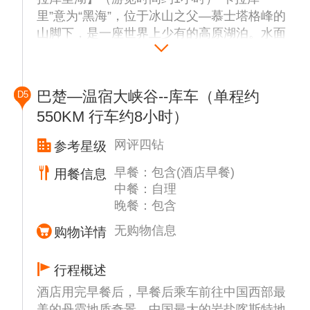
清淡易消化，避免过度饮酒和吸烟。保持充足
里”意为“黑海”，位于冰山之父—慕士塔格峰的
的睡眠和适当的运动，以增强体质。高原地区
山脚下，是一座世界上少有的高原湖泊。水面
氧气含量较低，应避免剧烈运动和过度劳累。
映衬着巍峨又神秘的慕士塔格峰，白雪皑皑，
山水同色，景色十分迷人。
由于盘龙古道地形复杂，道路狭窄且弯曲只能
巴楚—温宿大峡谷--库车（单程约
7 座以下小车通行，可随身携带好重要物品，
D5
☆温馨提示：
其他物品放在大巴车上。建议游客在出发前服
550KM 行车约8小时）
今天车程时间较长，多为新疆南疆沿途风光，
用晕车药，以减轻在行驶过程中可能出现的晕
可备一点小零食
网评四钻
参考星级
车症状。（如遇天气原因或其他不可抗力因素
盘龙关闭，则更改为帕米尔景区，无费用可
早餐：包含(酒店早餐)
用餐信息
退，敬请谅解）
中餐：自理
晚餐：包含
无购物信息
购物详情
行程概述
酒店用完早餐后，早餐后乘车前往中国西部最
美的丹霞地质奇景、中国最大的岩盐喀斯特地