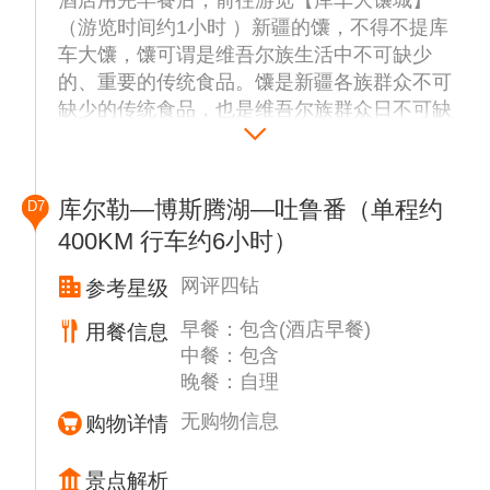
酒店用完早餐后，前往游览【库车大馕城】
游玩时请穿防滑徒步鞋，沿指定栈道或路线行
（游览时间约1小时 ）新疆的馕，不得不提库
走，严禁攀爬松动岩壁、擅自进入未开发区
车大馕，馕可谓是维吾尔族生活中不可缺少
域，谨防塌方、滑坡；峡谷内信号较弱，建议
的、重要的传统食品。馕是新疆各族群众不可
结伴而行，提前下载离线地图；天气多变，雨
缺少的传统食品，也是维吾尔族群众日不可缺
后 / 暴雨天气严禁入谷，易发突发山洪，出发
的面食之一。新疆，馕有五十多个品种。维吾
前请查看天气预报；景区内补给点极少，仅入
尔族原先把馕叫做"艾买克"，直到伊斯兰教传
口有零星小卖部，建议自备干粮（馕、牛肉干
入新疆后，才改称为"馕"。今日赠送体验：亲
等）及能量零食，提前做好补给；爱护景区地
库尔勒—博斯腾湖—吐鲁番（单程约
D7
手制作属于自己的馕，动手打馕不仅是一种传
质与生态，不采摘植被、不乱扔垃圾，不破坏
400KM 行车约6小时）
统手工艺的传承，也是一种文化的学习和享
岩壁与盐岩地貌，共同守护这片亿年奇观。
受。
新疆各地住宿和餐饮条件差距较大，与内地旅
网评四钻
参考星级
☆温馨提示：
游发达城市相比都有一定的差距，请客人作好
新疆地区部分区域手机网络较差，可能会遇到
心理准备。
早餐：包含(酒店早餐)
用餐信息
手机无信号，收发短信、微信会出现延迟，敬
中餐：包含
晚餐：自理
请谅解；
无购物信息
购物详情
景点解析