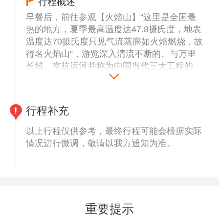
行程概述
早餐后，前往参观【火焰山】“这里是全国最
热的地方，夏季最高温度达47.8摄氏度，地表
温度达70摄氏度只见气流蒸腾如火焰燃烧，故
得名火焰山”，游览深入清流不断的、与万里
长城、京杭运河并称为中国当代三大工程的
【坎儿井】。
行程结束后根据航班时间送机，此时您带着对
新疆的依依不舍之情和独特的了解，结束愉快
行程补充
的西部之旅。
以上行程仅供参考，最终行程可能会根据实际
情况进行微调，敬请以我方通知为准。
重要提示