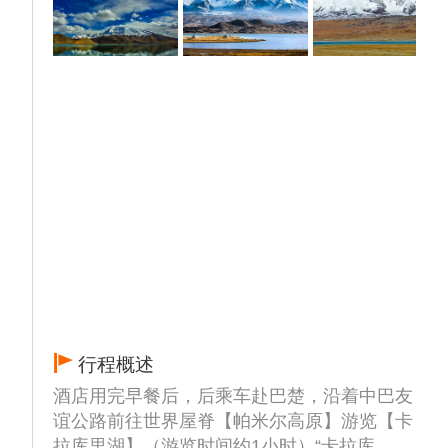
多，没有风时，湖面会把两边的山完全倒映在
湖面上，非常具有美感。晚入住塔县酒店休
息。
☆温馨提示：
前往塔县海拔慢慢升高，途中备每人1个氧气
瓶，以防身体不舒服。
出行前请务必如实告知导游及旅行社 客人若
瞒报健康情况，执意进入高原地区则自行承担
后果。
今天很容易高反不适，为了预防和减轻高反症
状，游客需要注意以下几点：
身体准备：在出发前进行健康检查，了解自己
的身体状况是否适合高原旅游。如果有慢性疾
病或急性病史，应咨询医生并携带相关药物。
行程概述
适应训练：选择在较低海拔地区进行短期逗
酒店用完早餐后，后乘车赴巴楚，沿着中巴友
留，逐步提高海拔高度，让身体有足够的时间
谊公路前往世界屋脊【帕米尔高原】游览【卡
适应高原环境。保持良好的生活习惯，饮食要
拉库里湖】（游览时间约1小时）“卡拉库