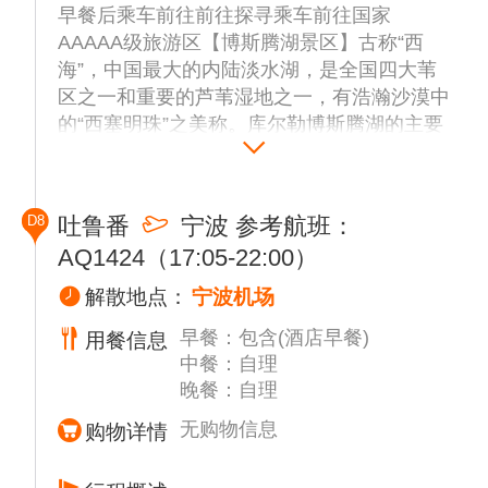
早餐后乘车前往前往探寻乘车前往国家
AAAAA级旅游区【博斯腾湖景区】古称“西
海”，中国最大的内陆淡水湖，是全国四大苇
区之一和重要的芦苇湿地之一，有浩瀚沙漠中
的“西塞明珠”之美称。库尔勒博斯腾湖的主要
补给水源是开都河，同时又是孔雀河的源头;
广袤的博斯腾湖风光瑰丽，集大漠与水乡景色
于一体。湖内有全国最大的野生睡莲群、种类
D8
吐鲁番
宁波 参考航班：
数量众多的候鸟和湖泊景观，是适合人们观光
AQ1424（17:05-22:00）
旅游的好地方。后乘车赴葡萄的王国吐鲁番
☆温馨提示：
解散地点：
宁波机场
新疆景点之间距离较长，车程比较漫长枯燥，
早餐：包含(酒店早餐)
用餐信息
最好准备一些零食和充足的水。
中餐：自理
晚餐：自理
无购物信息
购物详情