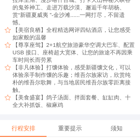
拉库里湖、漫步喀什古城、打卡天山神秘大峡谷
的鬼斧神工、走进万载沙漠、邂逅千年胡杨、
赏“新疆夏威夷 ”-金沙滩......一网打尽，不留遗
憾。
【美宿良栖】全程精选网评四钻酒店，让您感受
如家般的温馨
【尊享座驾】2+1航空旅游豪华空调大巴车、配置
USB 接口、座椅超大宽体、让您的旅途不再因乘
车时间长而劳累
【非凡体验】打馕体验，感受新疆馕文化，可以
体验亲手制作馕的乐趣；维吾尔族家访，欣赏纯
朴的维吾尔歌舞，与当地居民维吾尔族零距离接
触。
【美食盛宴】鸽子汤面、拌面套餐、缸缸肉、十
全大补抓饭、椒麻鸡
行程安排
重要提示
须知