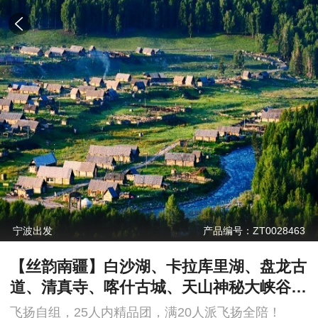
宁波出发
产品编号：ZT0028463
【丝韵南疆】白沙湖、卡拉库里湖、盘龙古
道、清真寺、喀什古城、天山神秘大峡谷、
塔里木胡杨林、金沙滩、国际大巴扎三飞8
飞扬自组，25人内精品团，满20人派飞扬全陪！