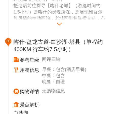
抵达后前往探寻【喀什老城】（游览时间约
1.5小时）是喀什的灵魂所在，是展现维吾尔
族风情的生动画轴，老城区街巷纵横交错，布
局灵活多变，曲径通幽，大多为土木、砖木结
构，是中国唯一的以伊斯兰文化为特色的迷宫
式城市街区。可自行前往网红打卡点【彩虹
喀什-盘龙古道-白沙湖-塔县（单程约
D3
巷】蓝色风格转角遇到爱，非常出片。【布袋
400KM 行车约7.5小时）
巷】整个巷子挂着很多民族特色的“布袋，还
有更多【彩虹楼梯】【空中花园】等打卡点。
网评四钻
参考星级
后乘车前往【艾提尕尔清真寺】（游览时间约
40分钟）是新疆规模最大的清真寺，也是全国
早餐：包含(酒店早餐)
用餐信息
规模最大的清真寺之一。在国内外宗教界均具
中餐：包含
晚餐：自理
有一定影响，为自治区重点文物保护单位。
后前往喀什市区最有特色的【职人街】（游览
无购物信息
购物详情
时间约1小时）职人街全称为吾斯塘博依手工
艺品一条街，它紧挨着艾提尕尔清真寺，长约
景点解析
一千米，聚集了几百家手工作坊和摊点，俨然
白沙湖
成了喀什乃至中亚手工业的精品展览区。