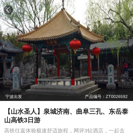
宁波出发
产品编号：ZT0026592
【山水圣人】泉城济南、曲阜三孔、东岳泰
山高铁3日游
高铁往返体验极速舒适旅程，网评3钻酒店，一起去