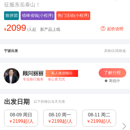
征服东岳泰山！
散拼团
错峰省钱(小程序)
热门活动(小程序)
2099
起价说明
¥
/人起
新产品上线
宁波出发
高铁往/高铁返
了解行程
顾问丽丽
私人旅游顾问
专业旅行服务
省心更无忧
离线中
出发日期
以下价格以当天为准
08-09 周日
08-10 周一
08-11 周二
2199
起/人
2199
起/人
2199
起/人
￥
￥
￥