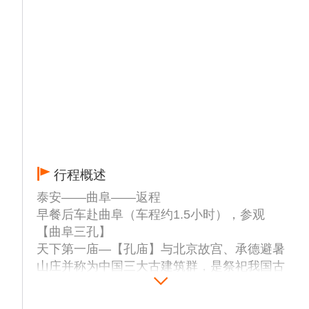
2.登山时要匀速前进，不要长时间休息，也不
要加速运动，一定循序渐进，尽量走“之”字
型，这样可以节省体力，登山时不要总往高处
看，容易使人疲惫，目光看前面3-5米处最
好。
3.登山途中注意补充水分，不渴先喝，少喝多
饮，也可以带些高热量含维生素多的食物（如
牛奶巧克力等），可帮助恢复体力， 切勿采
摘野生果实食用或饮用山水。
4.山顶庙宇众多，提醒您不要见庙就进，见香
行程概述
就烧，如有信佛教或道教的客人可在山顶主庙
烧香，请香前请一定问清价格。
泰安——曲阜——返程
早餐后车赴曲阜（车程约1.5小时），参观
【曲阜三孔】
天下第一庙—【孔庙】与北京故宫、承德避暑
山庄并称为中国三大古建筑群，是祭祀我国古
代著名思想家和教育家孔子的祠庙，九进院
落、三路布局。