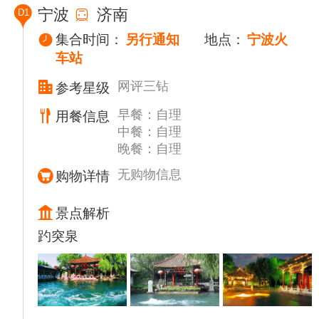
宁波
济南
D1
集合时间：
另行通知
地点：
宁波火
车站
网评三钻
参考星级
早餐：自理
用餐信息
中餐：自理
晚餐：自理
无购物信息
购物详情
景点解析
趵突泉