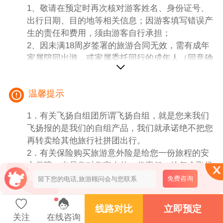
1、敬请在预定时再次核对游客姓名、身份证号、
或是可加220升级为四钻酒店：参考酒店：泰安中
出行日期、目的地等相关信息；因游客填写错误产
心智选假日酒店、泰安丽景广场酒店、铭座杏坛酒
生的责任和费用，须由游客自行承担；
店、泰安铭座三泰主题酒店(泰山景区店)等
2、因未满18周岁签署的旅游合同无效，需有成年
或是加550升级为五钻酒店：参考酒店：泰安蓝海
家属陪同出游，或家属委托同行的成年人（同意确
御华大饭店、泰安宝龙艺珺酒店(泰山区红门区
认）陪同；
店)、泰安富力万达嘉华酒店、泰安泰岳温德姆酒
3、有健康问题、行动不便、孕妇等请勿预定报
店等
温馨提示
名。
提示：山东地区相对条件较差些，酒店如遇房间有
问题请第一时间联系前台或是导游进行处理。
1．有关飞扬自组团所谓飞扬自组，就是您来我们
3、用餐：含酒店2早，正餐自理，10人以上可以也
飞扬报的是我们的自组产品，我们就承诺绝不把您
可以让导游代为安排正餐（正餐30元/人/餐起，十
再转卖给其他旅行社拼团出行。
人每桌，费用可以现付导游）；
2．有关保险购买旅游意外险是给您一份旅程的安
4、用车：当地空调旅游车（保证一人一座位）；
心保障，也是您对您家人的一份责任。给每个飞扬
5、门票：行程所列景点门票（注明自理除外、赠
的客人一个平安和满意的旅程始终是我们的追求。
免费咨询
送景点不参加不退费用）；
所以我们建议您购买此次旅程的旅游意外险——出
6、导服：当地地接导游服务；
门在外，安全第一。
线路对比
立即预定
7、儿童：含车费、餐费、导服费，不含门票、床
3．有关不可抗拒因素凡是在旅程出发前后或在旅
关注
在线咨询