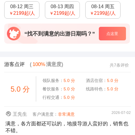
08-12 周三
08-13 周四
08-14 周五
2199
起/人
2199
起/人
2199
起/人
￥
￥
￥
“找不到满意的出游日期吗？”
点这里
游客点评
(
100%
满意度)
共7条评价
领队服务：
5.0
分
酒店住宿：
5.0
分
5.0
分
餐饮服务：
5.0
分
线路特色：
5.0
分
行程交通：
5.0
分
2026-07-02
王先生
客户满意度：
非常满意
满意，各方面都还可以的，地接导游人蛮好的，销售也
不错。