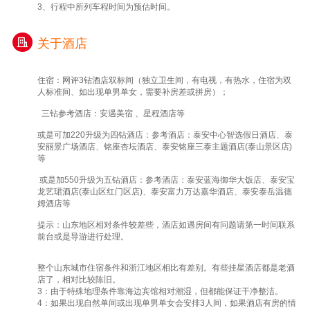
3、行程中所列车程时间为预估时间。
关于酒店
住宿：网评3钻酒店双标间（独立卫生间，有电视，有热水，住宿为双
人标准间、如出现单男单女，需要补房差或拼房）；
三钻参考酒店：安遇美宿 、星程酒店等
或是可加220升级为四钻酒店：参考酒店：泰安中心智选假日酒店、泰
安丽景广场酒店、铭座杏坛酒店、泰安铭座三泰主题酒店(泰山景区店)
等
或是加550升级为五钻酒店：参考酒店：泰安蓝海御华大饭店、泰安宝
龙艺珺酒店(泰山区红门区店)、泰安富力万达嘉华酒店、泰安泰岳温德
姆酒店等
提示：山东地区相对条件较差些，酒店如遇房间有问题请第一时间联系
前台或是导游进行处理。
整个山东城市住宿条件和浙江地区相比有差别。有些挂星酒店都是老酒
店了，相对比较陈旧。
3：由于特殊地理条件靠海边宾馆相对潮湿，但都能保证干净整洁。
4：如果出现自然单间或出现单男单女会安排3人间，如果酒店有房的情