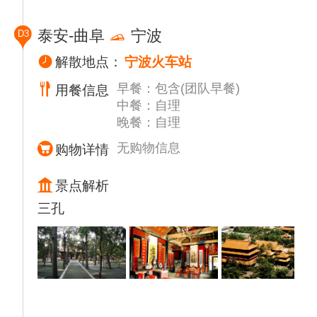
桥、五大夫松、朝阳洞、十八盘至岱顶景区：
南天门、天街、唐摩崖石刻日观峰、极顶---玉
泰安-曲阜
宁波
D3
皇顶，步行（或缆车自理）返回中天门，后原
路返回至中天门，乘景交（下行35元/人 含）
解散地点：
宁波火车站
至天外村。晚餐后入住酒店。
早餐：包含(团队早餐)
用餐信息
体验活动：千年碧霞祠，万代祈福地，百余位
中餐：自理
帝王曾来此祭拜，国人心灵的家园，民族的象
晚餐：自理
征，自古就有登泰山-保平安之说。此地为中
国道教协会会长单位，香火旺盛，许愿灵验，
无购物信息
购物详情
特别为您安排祈福体验，许下美好愿望。
祈福仪式：1、敬香许愿，祈求家人平安健康
景点解析
2、绕香亭祈福求寿，事事顺心
三孔
3、赠送祈福带，带福回家
【每日小贴士】
1.登山时一定穿着舒适的旅游鞋，游览时遵
循“观景不走路，走路不观景”，有些台阶比较
滑，拍照时注意安全。