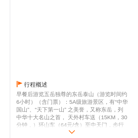
看市井生活千奇百态，忆济南美食独特味道。
【曲水亭街】济南最有味道的巷子、济南最具
生活气息的巷子。现在的曲水亭街依然完整地
保留着《老残游记》中“家家泉水，户户垂
杨”的泉城风貌。
后乘车赴泰安（车程约1.5-2小时）后入住酒
店。
产生泰山大门票的朋友免费赠送观看欣赏世界
文化遗产传承、被誉为“十不闲”的【泰山皮影
戏】，如是享受免票的客人请现付导游50元/
人观看皮影戏。
行程概述
早餐后游览五岳独尊的东岳泰山（游览时间约
6小时）（含门票）：5A级旅游景区，有“中华
国山”、“天下第一山” 之美誉，又称东岳，列
中华十大名山之首， 天外村车送（15KM，30
分钟，）环山车（64元/含）至中天门，步行
（或缆车自理 单程100 往返200）登山经云步