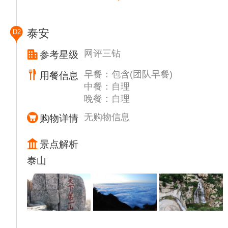
销打车费，或由导游帮着打车）
特别提醒：上午为接站时间，到达比较早的客
泰安
D2
人会出现等待到达晚班期的客人的情况，请客
人务必提前知晓
网评三钻
参考星级
后赴济南市内，游览【趵突泉】趵突泉被誉
早餐：包含(团队早餐)
用餐信息
为“天下第一泉”，三窟并发，声如隐雷，是济
中餐：自理
南七十二名泉之冠。趵突泉、金线泉、漱玉
晚餐：自理
泉…水跳跃在时间的弦上，奏出灵动的音符，
遇城则鸣。趵突泉公园是一座融合了江南园林
无购物信息
购物详情
特色的自然山水公园。
【大明湖】“四面荷花三面柳，一城山色半城
景点解析
湖”是她风景的最好写照。历下亭、铁公祠、
泰山
北极庙、南丰祠等三十余处名胜古迹，展现出
悠久的历史文化。
视时间自行游览【芙蓉街】这里堪比上海的城
隍庙、南京的夫子庙。现在是济南老街中最热
闹的一条街,了解一座城市，品味一地美食，