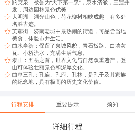
趵突泉：被誉为“天下第一泉”，泉水清澈，三窟并
发，周边园林景色优美。
大明湖：湖光山色，荷花柳树相映成趣，有多处
名胜古迹。
芙蓉街：济南老城中最热闹的街道，可品尝当地
美食，体验市井生活。
曲水亭街：保留了泉城风貌，青石板路、白墙灰
瓦、小桥流水，充满生活气息。
泰山：五岳之首，世界文化与自然双重遗产，登
山可体验壮丽景色和深厚文化。
曲阜三孔：孔庙、孔府、孔林，是孔子及其家族
的纪念地，具有极高的历史文化价值。
行程安排
重要提示
须知
详细行程