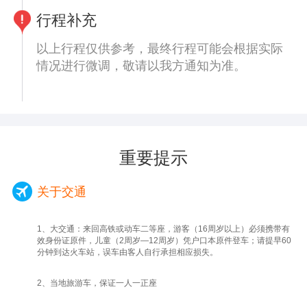
天下第一家—【孔府】是孔子嫡系长期居住的
行程补充
府第，中国封建社会官衙与内宅合一的典型建
筑，亲身感受孔子后裔生活之奢华，体验浓厚
以上行程仅供参考，最终行程可能会根据实际
的鲁南民俗。
情况进行微调，敬请以我方通知为准。
天下第一林—【孔林】孔子及其家族的专用墓
地，是中国规模最大、持续年代最长、保存最
完整的一处氏族墓葬群和人工园林，数千亩林
地，感叹日月如梭。
下午送团，客人返程曲阜东高铁 参考车次：
重要提示
G885 15：39-20;36 等（如曲阜到宁波没有
票，客人可以加250/人出从北京南到宁波的车
关于交通
次）
结束愉快的山东之旅，返回温馨的家;
1、大交通：来回高铁或动车二等座，游客（16周岁以上）必须携带有
效身份证原件，儿童（2周岁—12周岁）凭户口本原件登车；请提早60
分钟到达火车站，误车由客人自行承担相应损失。
2、当地旅游车，保证一人一正座