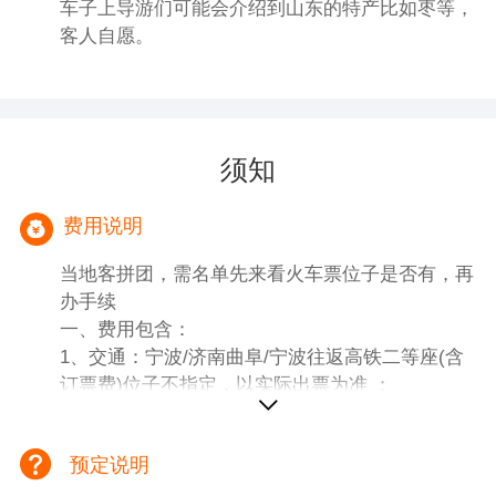
车子上导游们可能会介绍到山东的特产比如枣等，
客人自愿。
须知
费用说明
当地客拼团，需名单先来看火车票位子是否有，再
办手续
一、费用包含：
1、交通：宁波/济南曲阜/宁波往返高铁二等座(含
订票费)位子不指定，以实际出票为准 ；
2、住宿：网评3钻酒店双标间（独立卫生间，有电
视，有热水，住宿为双人标准间、如出现单男单
预定说明
女，需要补房差或拼房）；
三钻参考酒店：安遇美宿 、星程酒店等