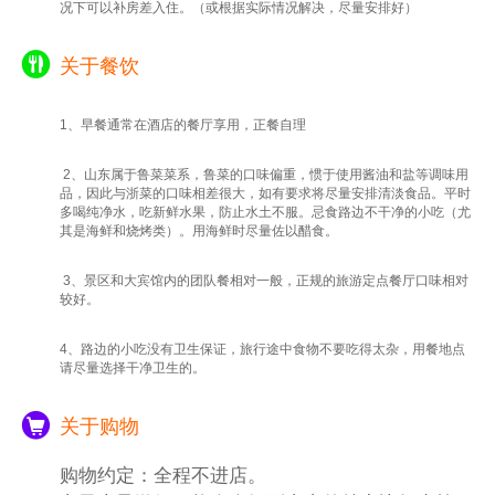
况下可以补房差入住。（或根据实际情况解决，尽量安排好）
关于餐饮
1、早餐通常在酒店的餐厅享用，正餐自理
2、山东属于鲁菜菜系，鲁菜的口味偏重，惯于使用酱油和盐等调味用
品，因此与浙菜的口味相差很大，如有要求将尽量安排清淡食品。平时
多喝纯净水，吃新鲜水果，防止水土不服。忌食路边不干净的小吃（尤
其是海鲜和烧烤类）。用海鲜时尽量佐以醋食。
3、景区和大宾馆内的团队餐相对一般，正规的旅游定点餐厅口味相对
较好。
4、路边的小吃没有卫生保证，旅行途中食物不要吃得太杂，用餐地点
请尽量选择干净卫生的。
关于购物
购物约定：全程不进店。